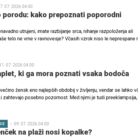
7. 07. 2026 04.00
o porodu: kako prepoznati poporodni
avadno utrujeni, imate razbijanje srca, nihanje razpoloženja ali
aše telo ne vrne v ravnovesje? Včasih vzrok niso le neprespane 
a novo življenje, ampak tudi spremembe v delovanju ščitnice.
11. 07. 2026 04.00
plet, ki ga mora poznati vsaka bodoča
ečino žensk eno najlepših obdobij v življenju, vendar se lahko v
 ki zahtevajo posebno pozornost. Med njimi je tudi preeklampsija,
 z nevarnim povišanjem krvnega tlaka v nosečnosti, ki lahko ogro
 in otroka.
09. 07. 2026 04.00
ICE
enček na plaži nosi kopalke?