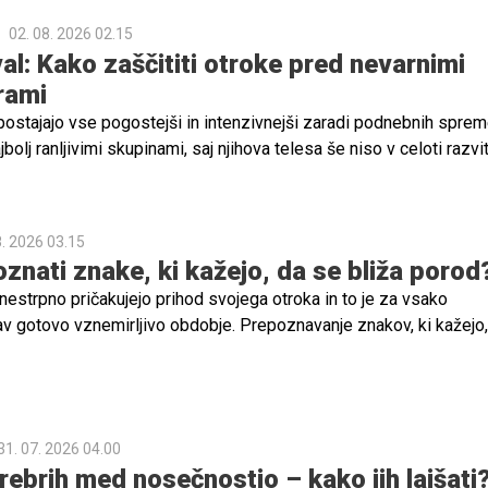
02. 08. 2026 02.15
al: Kako zaščititi otroke pred nevarnimi
rami
 postajajo vse pogostejši in intenzivnejši zaradi podnebnih spre
bolj ranljivimi skupinami, saj njihova telesa še niso v celoti razvi
vanje telesne temperature. Zato je ključnega pomena, da starši i
jo ustrezne ukrepe za zaščito otrok pred visokimi temperaturami
8. 2026 03.15
znati znake, ki kažejo, da se bliža porod
strpno pričakujejo prihod svojega otroka in to je za vsako
 gotovo vznemirljivo obdobje. Prepoznavanje znakov, ki kažejo,
en, pa je ključnega pomena, zato navajamo nekaj najpogostejših
ejo, da je čas za porodnišnico.
31. 07. 2026 04.00
rebrih med nosečnostjo – kako jih lajšati