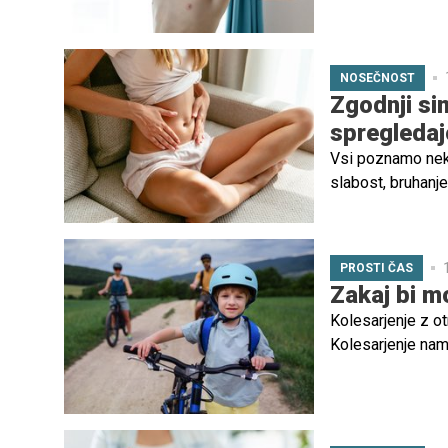
motnjo, ki vodi 
pogosto ostane n
običajne najstniš
NOSEČNOST
Zgodnji si
spregledaj
Vsi poznamo nek
slabost, bruhanje
testu nosečnosti
PROSTI ČAS
Zakaj bi mo
Kolesarjenje z ot
Kolesarjenje namr
kolesarite z otro