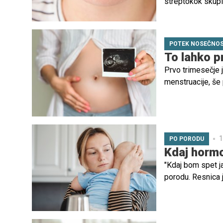
streptokok skupi
kako pomembno si 
okužbami, med ka
POTEK NOSEČNOS
To lahko p
Prvo trimesečje 
menstruacije, še 
velikih pričakova
1
PO PORODU
Kdaj hormo
"Kdaj bom spet ja
porodu. Resnica 
proces, ki je pri