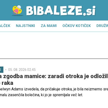
ALČEK
NAJSTNIKI
ZA MAMI
OČKOV KOTIČEK
DRUŽI
05. 08. 2026 02.45
E
va zgodba mamice: zaradi otroka je odloži
e raka
aelwyn Adams izvedela, da pričakuje otroka, je bila neizmerno sr
malu zasenčila bolečina, ki jo je spremljala več let.