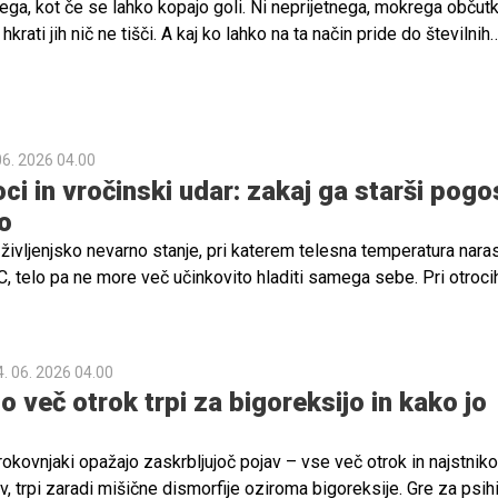
ega, kot če se lahko kopajo goli. Ni neprijetnega, mokrega občut
hkrati jih nič ne tišči. A kaj ko lahko na ta način pride do številnih
udi vnetij. Preverite, katere težave lahko preprečite, če zaščitite
redele s kopalkami ali plavalnimi pleničkami.
06. 2026 04.00
ci in vročinski udar: zakaj ga starši pogo
o
 življenjsko nevarno stanje, pri katerem telesna temperatura nara
C, telo pa ne more več učinkovito hladiti samega sebe. Pri otroci
ro, včasih v manj kot eni uri. Zakaj ga starši pogosto spregledajo?
4. 06. 2026 04.00
 več otrok trpi za bigoreksijo in kako jo
trokovnjaki opažajo zaskrbljujoč pojav – vse več otrok in najstniko
 trpi zaradi mišične dismorfije oziroma bigoreksije. Gre za psih