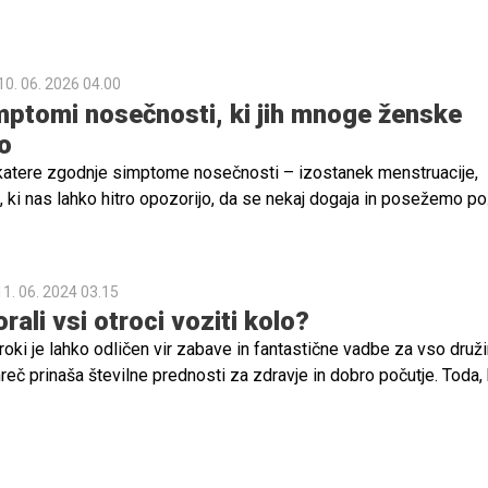
do obsesivne skrbi za mišično maso in telesni videz. Ta motnja
eprepoznana, saj starši in okolica simptome pogosto zamenjajo
ke skrbi glede telesa.
10. 06. 2026 04.00
mptomi nosečnosti, ki jih mnoge ženske
o
atere zgodnje simptome nosečnosti – izostanek menstruacije,
, ki nas lahko hitro opozorijo, da se nekaj dogaja in posežemo po
, vendar obstaja še več zgodnjih simptomov nosečnosti.
11. 06. 2024 03.15
rali vsi otroci voziti kolo?
roki je lahko odličen vir zabave in fantastične vadbe za vso druži
eč prinaša številne prednosti za zdravje in dobro počutje. Toda,
ki, je ključnega pomena, da ostanete čim bolj varni.