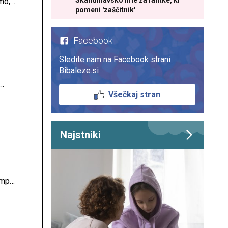
Skandinavsko ime za fantke, ki
mo,
pomeni 'zaščitnik'
red
Facebook
Sledite nam na Facebook strani
Bibaleze.si
Všečkaj stran
Najstniki
ampak