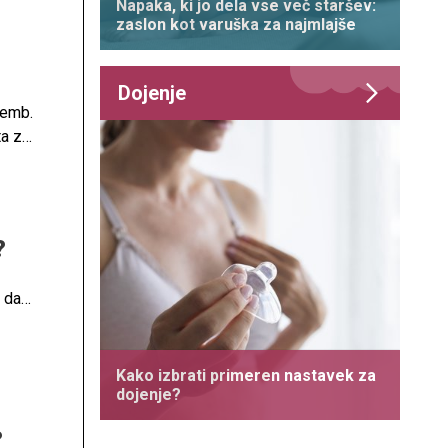
Napaka, ki jo dela vse več staršev:
zaslon kot varuška za najmlajše
Dojenje
memb.
ta za
n
.
?
 da
Kako izbrati primeren nastavek za
dojenje?
?