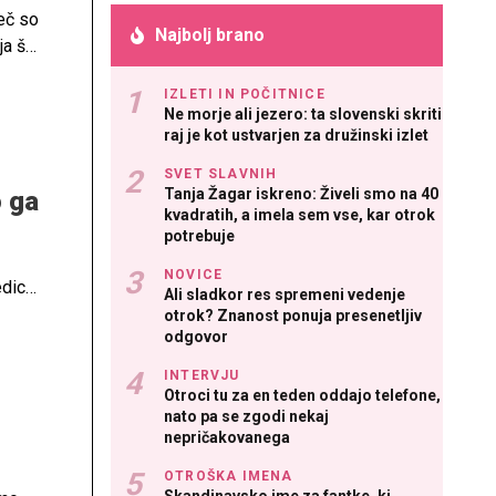
eč so
Najbolj brano
ja še
Kdaj
IZLETI IN POČITNICE
Ne morje ali jezero: ta slovenski skriti
raj je kot ustvarjen za družinski izlet
SVET SLAVNIH
Tanja Žagar iskreno: Živeli smo na 40
o ga
kvadratih, a imela sem vse, kar otrok
potrebuje
NOVICE
edica
Ali sladkor res spremeni vedenje
treba
otrok? Znanost ponuja presenetljiv
odgovor
a
INTERVJU
Otroci tu za en teden oddajo telefone,
nato pa se zgodi nekaj
nepričakovanega
OTROŠKA IMENA