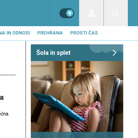
NA IN ODNOSI
PREHRANA
PROSTI ČAS
Šola in splet
la
ečna.