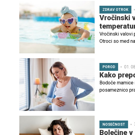
ZDRAV OTROK
Vročinski v
temperatu
Vročinski valovi
Otroci so med naj
učinkovito uravna
skrbniki sprejme
01. 0
POROD
Kako prepo
Bodoče mamice ne
posameznico prav
je porod neizbež
simptomov, ki kaž
NOSEČNOST
Bolečine v 