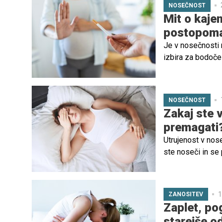
NOSEČNOST
Mit o kajen
postopom
Je v nosečnosti 
izbira za bodoče
tobačni dim lahko
držijo.
NOSEČNOST
Zakaj ste v
premagati
Utrujenost v nose
ste noseči in se 
nalogo – ustvarja
1
ZANOSITEV
Zaplet, pog
starejše od