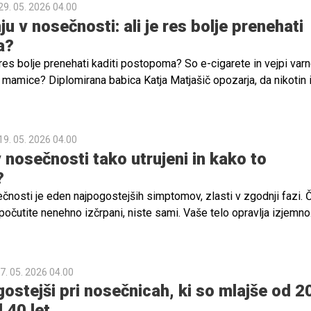
29. 05. 2026 04.00
ju v nosečnosti: ali je res bolje prenehati
a?
res bolje prenehati kaditi postopoma? So e-cigarete in vejpi varn
 mamice? Diplomirana babica Katja Matjašič opozarja, da nikotin 
 resno vplivata na razvoj otroka in da zmote o "varnejšem kajenju
19. 05. 2026 04.00
 nosečnosti tako utrujeni in kako to
?
čnosti je eden najpogostejših simptomov, zlasti v zgodnji fazi. 
počutite nenehno izčrpani, niste sami. Vaše telo opravlja izjemno
 novo življenje, kar zahteva ogromno energije.
7. 05. 2026 04.00
ostejši pri nosečnicah, ki so mlajše od 20
 40 let