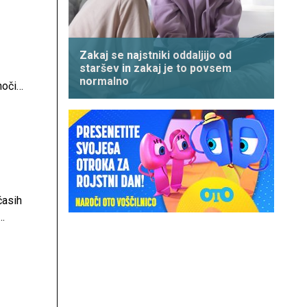
Zakaj se najstniki oddaljijo od
staršev in zakaj je to povsem
normalno
noči
časih
zi