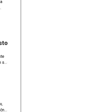
ka
sto
ste
h se
v,
ično