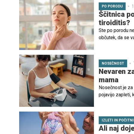
1
PO PORODU
Ščitnica p
tiroiditis?
Ste po porodu nen
občutek, da se v
in prilagajanje n
NOSEČNOST
Nevaren za
mama
Nosečnost je za v
pojavijo zapleti,
stanje, povezano
zdravje nosečnice
IZLETI IN POČITN
Ali naj doj