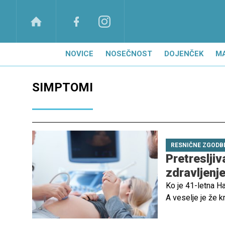
NOVICE
NOSEČNOST
DOJENČEK
M
SIMPTOMI
RESNIČNE ZGODB
Pretreslji
zdravljenj
Ko je 41-letna H
A veselje je že k