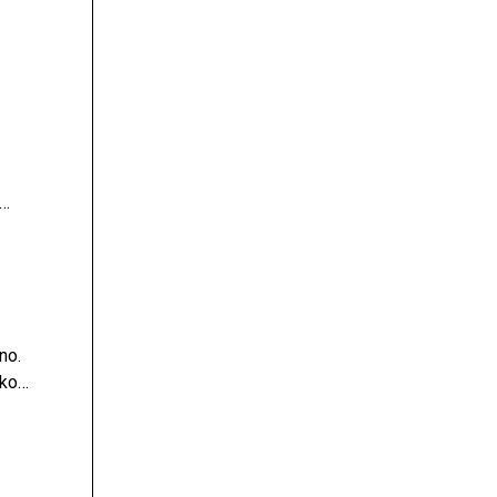
 za
no.
 ko