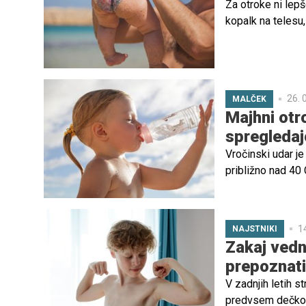
Za otroke ni lepš
kopalk na telesu, 
nevšečnosti, pa t
njihove intimne p
26. 
MALČEK
Majhni otro
spregledaj
Vročinski udar je
približno nad 40 
lahko razvije hit
1
NAJSTNIKI
Zakaj vedno
prepoznati
V zadnjih letih s
predvsem dečkov,