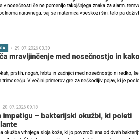
 v nosečnosti še ne pomenijo takojšnjega znaka za alarm, temv
polnoma naravnega, saj se maternica vseskozi širi, telo pa doživl
o spremembo. Ena pogostejših bolečin je tista v predelu reber. 
ako si pomagati?
29. 07. 2026 03.30
ICA
ča mravljinčenje med nosečnostjo in kak
okah, prstih, nogah, hrbtu in zadnjici med nosečnostjo ni redko, še
 trimesečju. V večini primerov gre za neškodljiv pojav, ki je posl
emb in telesnih prilagoditev. Vendar pa obstajajo primeri, ko je 
a. Preberite, zakaj se pojavlja mravljinčenje in katere rešitve so n
ce.
20. 07. 2026 09.18
 impetigu – bakterijski okužbi, ki poleti
lante
a okužba vrhnjega sloja kože, ki jo povzroči ena od dveh bakterij: