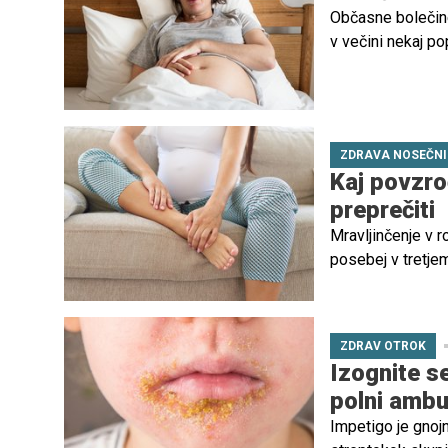
Občasne bolečine
v večini nekaj po
mnogokatero drug
k zdravniku in k
ZDRAVA NOSEČN
Kaj povzro
preprečiti
Mravljinčenje v r
posebej v tretjem
hormonskih sprem
obiskati zdravnik
voljo za nosečni
ZDRAV OTROK
Izognite se
polni ambu
Impetigo je gnojn