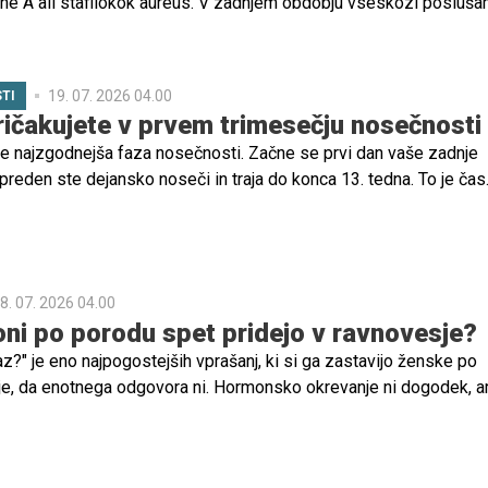
ne A ali stafilokok aureus. V zadnjem obdobju vseskozi posluša
je umivati roke in ohranjati telesno higieno, da bi se zaščitili p
terimi pa je tudi impetigo – ena pogostejših poletnih bolezni.
19. 07. 2026 04.00
TI
ričakujete v prvem trimesečju nosečnosti
je najzgodnejša faza nosečnosti. Začne se prvi dan vaše zadnje
preden ste dejansko noseči in traja do konca 13. tedna. To je čas
nj in hitrih sprememb za vas in vašega otroka.
8. 07. 2026 04.00
ni po porodu spet pridejo v ravnovesje?
z?" je eno najpogostejših vprašanj, ki si ga zastavijo ženske po
je, da enotnega odgovora ni. Hormonsko okrevanje ni dogodek, 
 vsaki ženski nekoliko drugačen.