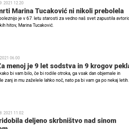
9. 2021 12.20
rti Marina Tucaković ni nikoli prebolela
boleznijo je v 67. letu starosti za vedno naš svet zapustila avtori
kih hitov, Marina Tucaković.
 2021 06.00
Za menoj je 9 let sodstva in 9 krogov pekl
 kako bi vam bilo, če bi rodile otroka, ga vsak dan objemale in
ele zanj in mu zaželele lahko noč, nato pa bi vam ga po nekaj letih
a in omejili stike z njim? Kaj se takrat dogaja v ženski? S kakšnimi
a, s kakšno bolečino? Predvsem pa, kako preživi to situacijo?
8. 2021 11.02
ridobila deljeno skrbništvo nad sinom
rom