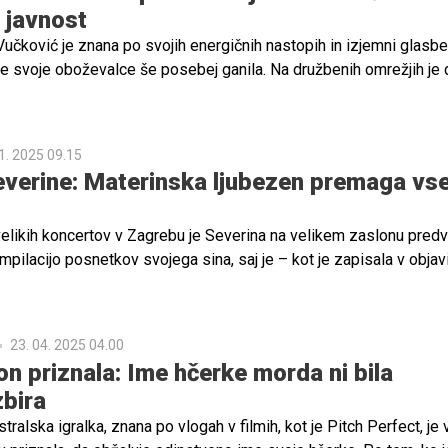
l javnost
učković je znana po svojih energičnih nastopih in izjemni glasbe
a je svoje oboževalce še posebej ganila. Na družbenih omrežjih je d
o in posnetek svoje mame Ane ter objavo pospremila z besedami,
mnogih.
1. 2025 09.15
verine: Materinska ljubezen premaga vs
elikih koncertov v Zagrebu je Severina na velikem zaslonu predv
mpilacijo posnetkov svojega sina, saj je – kot je zapisala v objav
ih – končno prejela njegovo dovoljenje za objavo.
23. 04. 2025 04.00
on priznala: Ime hčerke morda ni bila
zbira
tralska igralka, znana po vlogah v filmih, kot je Pitch Perfect, je 