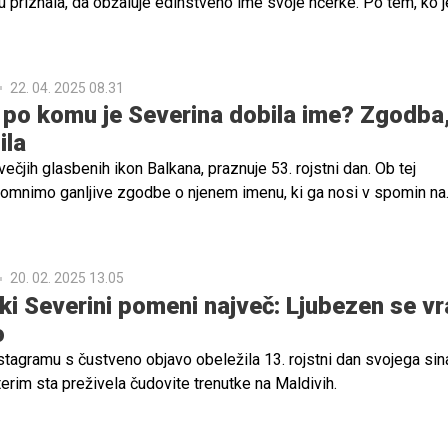
u priznala, da obžaluje edinstveno ime svoje hčerke. Po tem, ko j
eko nadomestne matere postala mama, je izbrala zelo unikatno
lja, ali je bila ta odločitev res najboljša.
22. 04. 2025 08.31
, po komu je Severina dobila ime? Zgodba,
ila
večjih glasbenih ikon Balkana, praznuje 53. rojstni dan. Ob tej
pomnimo ganljive zgodbe o njenem imenu, ki ga nosi v spomin na
evera Vučkovića.
20. 02. 2025 13.05
 ki Severini pomeni največ: Ljubezen se v
o
stagramu s čustveno objavo obeležila 13. rojstni dan svojega sin
erim sta preživela čudovite trenutke na Maldivih.