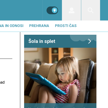
NA IN ODNOSI
PREHRANA
PROSTI ČAS
Šola in splet
nad