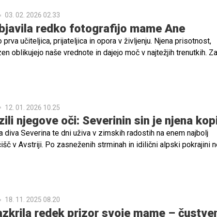
03. 02. 2026 02.33
bjavila redko fotografijo mame Ane
va učiteljica, prijateljica in opora v življenju. Njena prisotnost,
en oblikujejo naše vrednote in dajejo moč v najtežjih trenutkih. Z
avne osebnosti, je mama še vedno steber, na katerega se lahko
 očitno tudi pri hrvaški pevki Severini.
12. 01. 2026 10.25
ili njegove oči: Severinin sin je njena kop
 diva Severina te dni uživa v zimskih radostih na enem najbolj
išč v Avstriji. Po zasneženih strminah in idilični alpski pokrajini 
bo ji dela tudi sin Aleksandar.
18. 11. 2025 08.20
azkrila redek prizor svoje mame – čustve