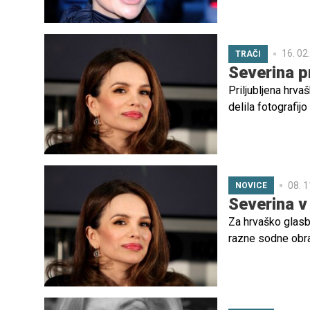
Moja mama," je ob
16. 02
TRAČI
Severina p
Priljubljena hrva
delila fotografij
08. 1
NOVICE
Severina 
Za hrvaško glasbe
razne sodne obrav
popolnega skrbni
otroku, ob strani