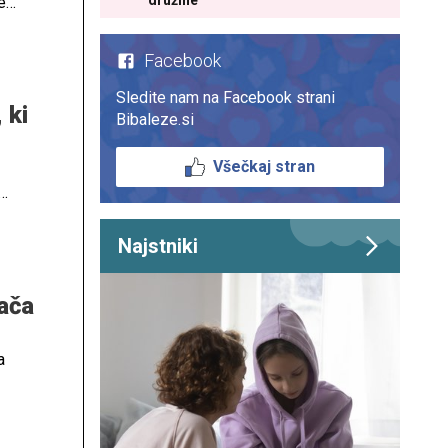
družine
e
 ime,
Facebook
Sledite nam na Facebook strani
 ki
Bibaleze.si
Všečkaj stran
Najstniki
rača
a