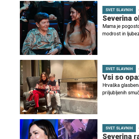
SVET SLAVNIH
Severina o
Mama je pogosto pr
modrost in ljubez
mnoge, tudi za j
zanesemo – kar je
SVET SLAVNIH
Vsi so opaz
Hrvaška glasbena
priljubljenih smuč
uživa sama – druž
SVET SLAVNIH
Severina r