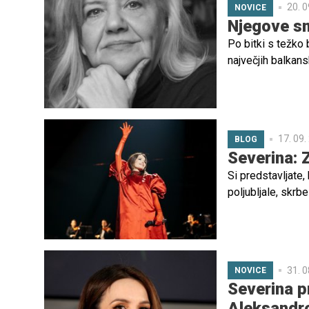
20. 0
NOVICE
Njegove sm
Po bitki s težko 
največjih balkans
17. 09.
BLOG
Severina: 
Si predstavljate,
poljubljale, skrb
iztrgali iz naročj
čustvi se spopad
31. 0
NOVICE
Severina p
Aleksand