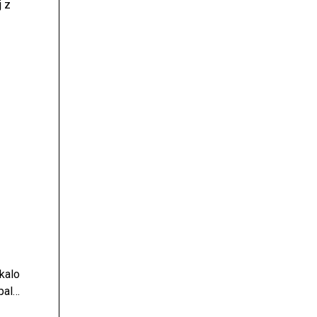
j z
v ter
 za
je
kalo
pala
r ...