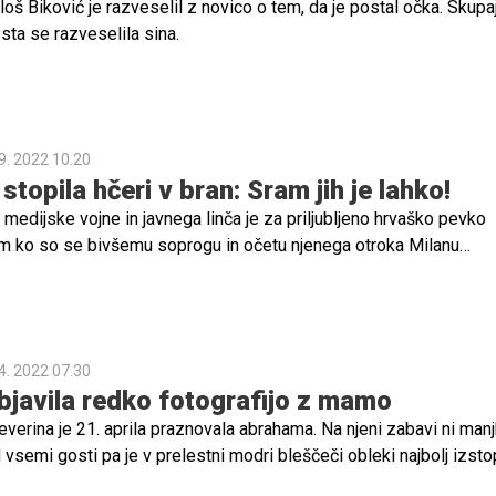
loš Biković je razveselil z novico o tem, da je postal očka. Skupa
sta se razveselila sina.
9. 2022 10.20
opila hčeri v bran: Sram jih je lahko!
 medijske vojne in javnega linča je za priljubljeno hrvaško pevko
m ko so se bivšemu soprogu in očetu njenega otroka Milanu
li tudi Severinin bivši soprog Igor Kojić, večina hrvaških uradniko
Marijana, je mati tista, ki jo kot levinja brani pred napadi. Prvič je
avo, v kateri pojasnjuje, kako se počuti ob vsem javnem linču svo
4. 2022 07.30
bjavila redko fotografijo z mamo
verina je 21. aprila praznovala abrahama. Na njeni zabavi ni manj
vsemi gosti pa je v prelestni modri bleščeči obleki najbolj izsto
na. "Moja najdražja gostja, moja moč, podpora, zatočišče, moj vzo