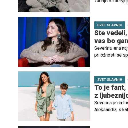
zadnjem intervjuj
novembra 2022 pr
vendar zdaj razmiš
SVET SLAVNIH
Ste vedeli
vas bo gan
Severina, ena naj
priložnosti se s
svojega očeta, S
SVET SLAVNIH
To je fant,
z ljubeznij
Severina je na In
Aleksandra, s kat