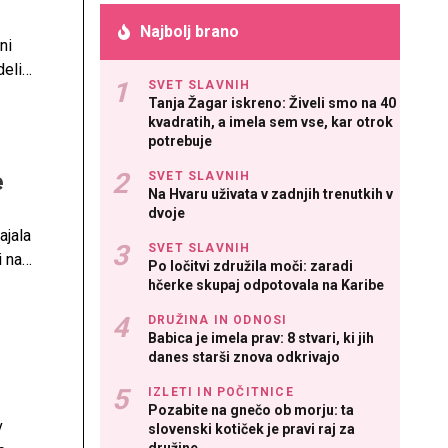
Najbolj brano
ni
elila
SVET SLAVNIH
 ki
Tanja Žagar iskreno: Živeli smo na 40
kvadratih, a imela sem vse, kar otrok
potrebuje
e
SVET SLAVNIH
Na Hvaru uživata v zadnjih trenutkih v
dvoje
ajala
SVET SLAVNIH
i na
Po ločitvi združila moči: zaradi
hčerke skupaj odpotovala na Karibe
DRUŽINA IN ODNOSI
Babica je imela prav: 8 stvari, ki jih
danes starši znova odkrivajo
IZLETI IN POČITNICE
Pozabite na gnečo ob morju: ta
v
slovenski kotiček je pravi raj za