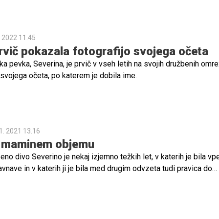
 seriji skupnih fotografij zapisala Severina.
. 2022 11.45
rvič pokazala fotografijo svojega očeta
ška pevka, Severina, je prvič v vseh letih na svojih družbenih omre
o svojega očeta, po katerem je dobila ime.
1. 2021 13.16
v maminem objemu
no divo Severino je nekaj izjemno težkih let, v katerih je bila vp
nave in v katerih ji je bila med drugim odvzeta tudi pravica do
štva nad sinom Aleksandrom. V vsem tem času pa ji je, kot vsa
 stala njena mama. Tokrat je Severina objavo namenila njej.