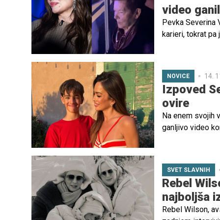
video gani
Pevka Severina V
karieri, tokrat p
redko fotografij
so se dotaknile 
14. 1
NOVICE
Izpoved Se
ovire
Na enem svojih v
ganljivo video ko
družbenih omrežj
SVET SLAVNIH
Rebel Wils
najboljša i
Rebel Wilson, avs