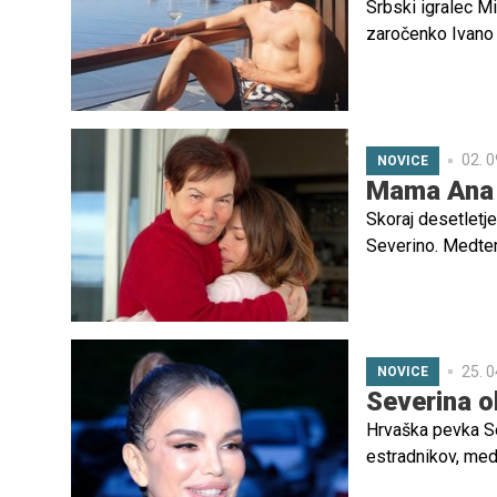
Srbski igralec Mi
zaročenko Ivano 
02. 0
NOVICE
Mama Ana st
Skoraj desetletje
Severino. Medte
Popoviću pridruži
celo njena sestra 
medije podala izj
slavne hčere.
25. 0
NOVICE
Severina o
Hrvaška pevka Se
estradnikov, med 
Severinina mama A