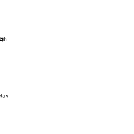
žjih
eta v
kemu