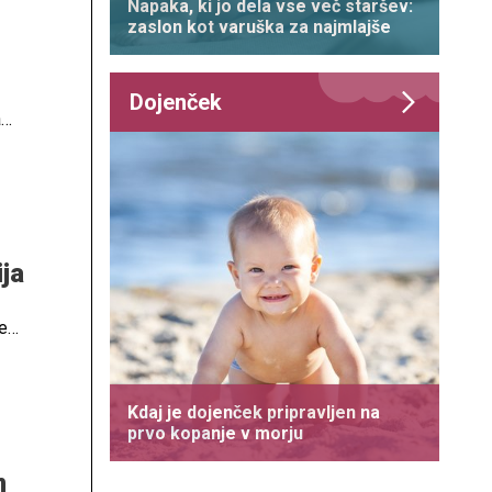
Napaka, ki jo dela vse več staršev:
zaslon kot varuška za najmlajše
Dojenček
a
ija
ne
Kdaj je dojenček pripravljen na
prvo kopanje v morju
n