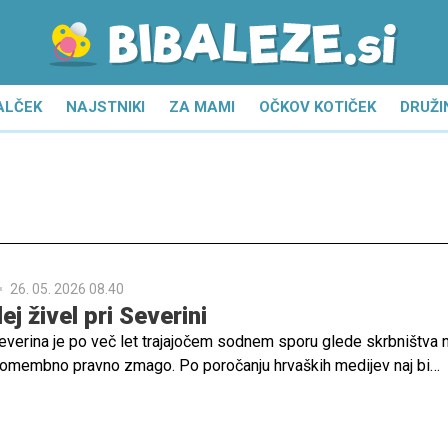
ALČEK
NAJSTNIKI
ZA MAMI
OČKOV KOTIČEK
DRUŽI
26. 05. 2026 08.40
ej živel pri Severini
verina je po več let trajajočem sodnem sporu glede skrbništva 
omembno pravno zmago. Po poročanju hrvaških medijev naj bi
ba določila, da bo njen sin v prihodnje živel z materjo, kar
k preobrat v dolgoletnem konfliktu med pevko in njenim nekdanjim
nom Popovićem.