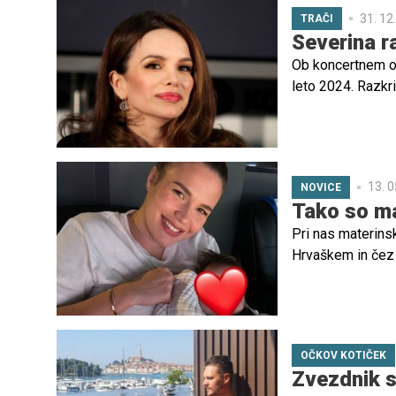
31. 12
TRAČI
Severina r
Ob koncertnem ob
leto 2024. Razkril
13. 0
NOVICE
Tako so ma
Pri nas materins
Hrvaškem in čez 
čustvenimi zapisi
Livaković.
OČKOV KOTIČEK
Zvezdnik s