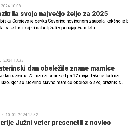
. 2024 10.08
azkrila svojo največjo željo za 2025
isku Sarajeva je pevka Severina novinarjem zaupala, kakšno je b
a pa je tudi, kaj si najbolj želi v prihajajočem letu.
5. 2024 13.33
terinski dan obeležile znane mamice
ki dan slavimo 25.marca, ponekod pa 12.maja. Tako je tudi na
lužo, kjer so številne slavne mamice obeležile svoj praznik s
 in fotografijami. Med njimi tudi Anamaria Goltes, Severina in He
10. 01. 2024 13.52
erije Južni veter presenetil z novico