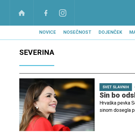
NOVICE
NOSEČNOST
DOJENČEK
M
SEVERINA
SVET SLAVNIH
Sin bo odsl
Hrvaška pevka Se
sinom dosegla p
nepravnomočna sod
predstavlja veli
partnerjem Mila