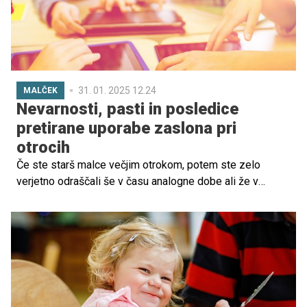
31. 01. 2025 12.24
MALČEK
Nevarnosti, pasti in posledice
pretirane uporabe zaslona pri
otrocih
Če ste starš malce večjim otrokom, potem ste zelo
verjetno odraščali še v času analogne dobe ali že v
zametkih digitalnega sveta. Danes pa je vse drugače –
priča smo neverjetno hitremu razvoju elektronskih naprav,
aplikacij, spletnih mest in vsega, kar prinaša sodobni
svet. Nič čudnega torej ni, da otroci preživijo veliko več
časa pred zasloni kot nekoč, kar pa ima lahko številne
negativne vplive.