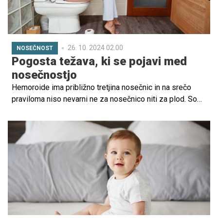
26. 10. 2024 02.00
NOSEČNOST
Pogosta težava, ki se pojavi med
nosečnostjo
Hemoroide ima približno tretjina nosečnic in na srečo
praviloma niso nevarni ne za nosečnico niti za plod. So
pa zelo neprijetni, saj lahko predvsem med odvajanjem
blata močno bolijo in obenem tudi povzročajo srbečico,
pekoč občutek, krvavitev. Preverite, kako lahko
preprečite njihov nastanek ali pa jih vsaj omilite!