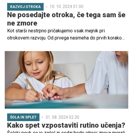
10. 10. 2024 01.00
RAZVOJ OTROKA
Ne posedajte otroka, če tega sam še
ne zmore
Kot starši nestrpno pričakujemo vsak mejnik pri
otrokovem razvoju. Od prvega nasmeha do prvih korakov
se vsak dosežek zdi kot trenutek zmagoslavja. Eden od
teh mejnikov je samostojno sedenje, ki se običajno pojavi
med 7. in 9. mesecem starosti. Če pa vaš otrok še ni
začel sedeti, je naravno, da se sprašujete, ali obstaja
razlog za skrb.
31. 08. 2024 02.30
ŠOLA IN SPLET
Kako spet vzpostaviti rutino učenja?
Šolski pouk se je začel in sedaj bodo otroci znova morali