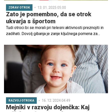
13. 01. 2025 05.00
ZDRAV OTROK
Zato je pomembno, da se otrok
ukvarja s športom
Tudi otroci bi se morali pri telesni aktivnosti preznojiti in
zadihati. Dovolj gibanja je zanje ključnega pomena za
zdravje, za vsakodnevno delovanje in tudi za razvoj
možganov.
16. 12. 2024 04.49
RAZVOJ OTROKA
Mejniki v razvoju dojenčka: Kaj