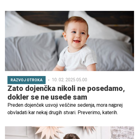
velik vpliv na fizično, čustveno in socialno zdravje.
Spodbujanje otroka k vsakodnevni telesni aktivnosti mu
pomaga ostati zdrav skozi otroštvo, adolescenco in
odraslost.
10. 02. 2025 05.00
RAZVOJ OTROKA
Zato dojenčka nikoli ne posedamo,
dokler se ne usede sam
Preden dojenček usvoji veščine sedenja, mora najprej
obvladati kar nekaj drugih stvari. Preverimo, katerih.