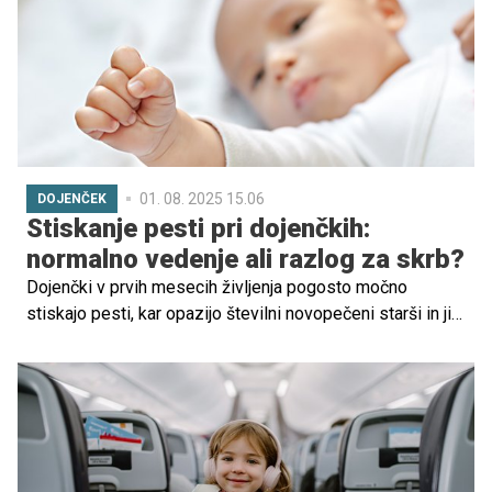
01. 08. 2025 15.06
DOJENČEK
Stiskanje pesti pri dojenčkih:
normalno vedenje ali razlog za skrb?
Dojenčki v prvih mesecih življenja pogosto močno
stiskajo pesti, kar opazijo številni novopečeni starši in jih
včasih zaradi tega skrbi. Čeprav se morda zdi
zaskrbljujoče, je stiskanje pesti pri dojenčkih povsem
normalno in služi več razvojnim namenom. Preverite,
zakaj dojenčki stiskajo pesti in kdaj bi morali biti starši
pozorni.