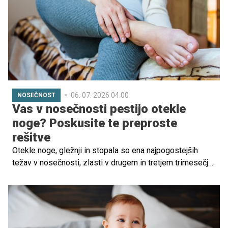
06. 07. 2026 04.00
NOSEČNOST
Vas v nosečnosti pestijo otekle
noge? Poskusite te preproste
rešitve
Otekle noge, gležnji in stopala so ena najpogostejših
težav v nosečnosti, zlasti v drugem in tretjem trimesečju.
Čeprav je lahko neprijetno, je v večini primerov to
normalen pojav, povezan z večjo količino krvi v telesu,
hormonskimi spremembami in pritiskom rastoče
maternice na žile v medenici.