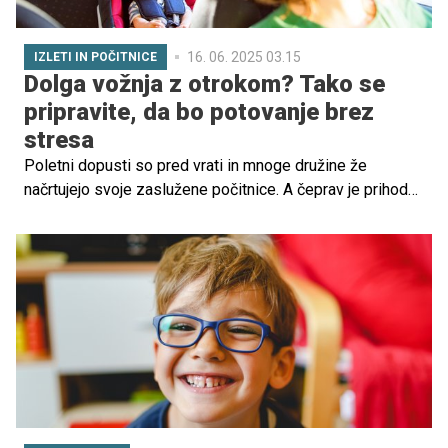
16. 06. 2025 03.15
IZLETI IN POČITNICE
Dolga vožnja z otrokom? Tako se
pripravite, da bo potovanje brez
stresa
Poletni dopusti so pred vrati in mnoge družine že
načrtujejo svoje zaslužene počitnice. A čeprav je prihod
na cilj poln pričakovanj in veselja, je pot do tja lahko velik
izziv – še posebej, če otrok težko prenaša dolgo vožnjo.
V nadaljevanju preverite koristne nasvete, kako kar
najbolje pripraviti najmlajše na daljšo pot z avtomobilom.