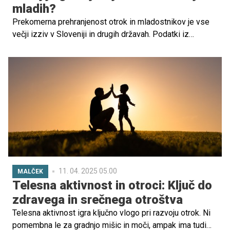
mladih?
Prekomerna prehranjenost otrok in mladostnikov je vse
večji izziv v Sloveniji in drugih državah. Podatki iz
raziskav, kot so tisti v publikaciji Zdravje v občini, kažejo,
da delež prekomerno prehranjenih otrok in mladostnikov
med 6. in 15. letom narašča, saj je leta 2022 skoraj
četrtina otrok prekomerno prehranjenih (24,9 %).
11. 04. 2025 05.00
MALČEK
Telesna aktivnost in otroci: Ključ do
zdravega in srečnega otroštva
Telesna aktivnost igra ključno vlogo pri razvoju otrok. Ni
pomembna le za gradnjo mišic in moči, ampak ima tudi