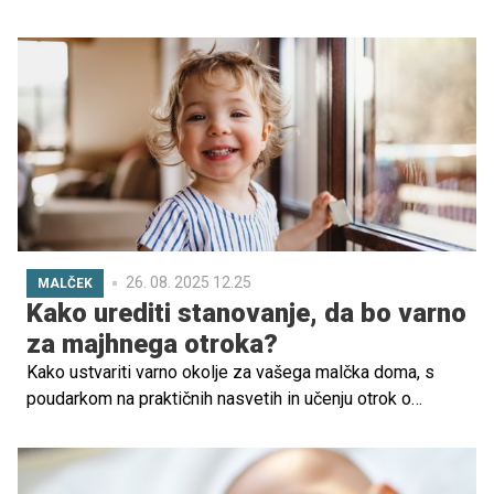
otrok je edinstven, a zanimivo je pogledati osebnost in
odzive otrok skozi prizmo horoskopskih znakov. Ne
glede na to, ali verjamemo v astrologijo ali ne, nam lahko
horoskopski znaki pomagajo bolje razumeti, kako se
otroci soočajo s spremembami, novimi izzivi in
družbenimi situacijami, ki jih prinaša šola.
26. 08. 2025 12.25
MALČEK
Kako urediti stanovanje, da bo varno
za majhnega otroka?
Kako ustvariti varno okolje za vašega malčka doma, s
poudarkom na praktičnih nasvetih in učenju otrok o
nevarnostih namesto strogega prepovedovanja.