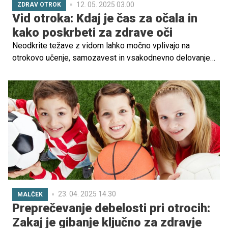
12. 05. 2025 03.00
ZDRAV OTROK
Vid otroka: Kdaj je čas za očala in
kako poskrbeti za zdrave oči
Neodkrite težave z vidom lahko močno vplivajo na
otrokovo učenje, samozavest in vsakodnevno delovanje.
Mnogi starši ne opazijo prvih znakov, zato je ključnega
pomena, da poznate simptome in pravočasno ukrepate.
23. 04. 2025 14.30
MALČEK
Preprečevanje debelosti pri otrocih:
Zakaj je gibanje ključno za zdravje