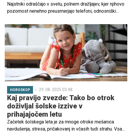
Najstniki odraščajo v svetu, polnem dražljajev, kjer njihovo
pozornost nenehno preusmerjajo telefoni, odnosniški
izzivi in poplava informacij. Pri osvajanju učnih snovi so
jim lahko v pomoč tehnike, ki ne le izboljšajo pomnjenje,
ampak jih hkrati angažirajo, spodbujajo radovednost in jim
dajo občutek, da imajo nadzor nad svojim učnim
procesom. V nadaljevanju so opisane sodobne in
kreativne tehnike učenja, ki jih lahko predlagate svojemu
najstniku.
29. 08. 2025 03.48
HOROSKOP
Kaj pravijo zvezde: Tako bo otrok
doživljal šolske izzive v
prihajajočem letu
Začetek šolskega leta je za mnoge otroke mešanica
navdušenja, stresa, pričakovanj in včasih tudi strahu. Vsak