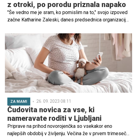
z otroki, po porodu priznala napako
"Še vedno me je sram, ko pomislim na to," svojo izpoved
začne Katharine Zaleski, danes predsednica organizacije
PowerToFly, ki išče službe za ženske, predvsem matere.
26. 09. 2023 08.11
ZA MAMI
Čudovita novica za vse, ki
nameravate roditi v Ljubljani
Priprave na prihod novorojenčka so vsekakor eno
najlepših obdobij v življenju. Večina že v prvem trimesečju