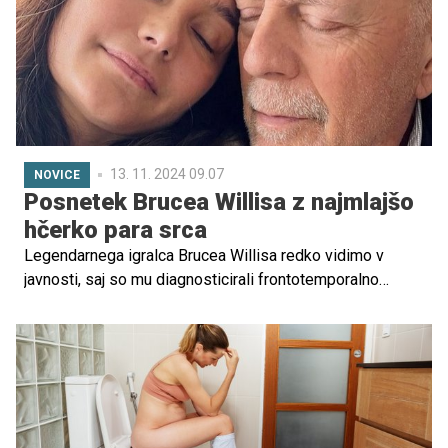
13. 11. 2024 09.07
NOVICE
Posnetek Brucea Willisa z najmlajšo
hčerko para srca
Legendarnega igralca Brucea Willisa redko vidimo v
javnosti, saj so mu diagnosticirali frontotemporalno
demenco in od takrat se člani njegove velike družine
trudijo, da bi z njim preživeli čim več kakovostnih,
zasebnih trenutkov.