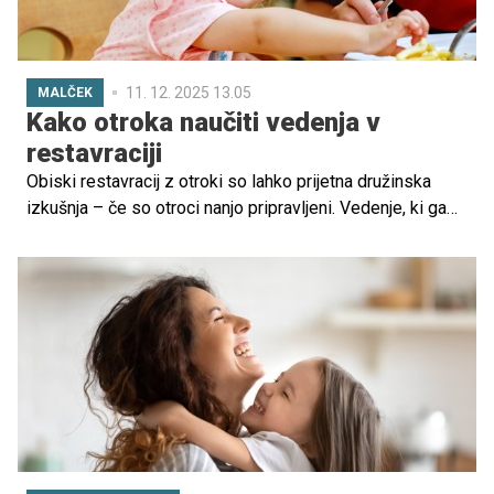
11. 12. 2025 13.05
MALČEK
Kako otroka naučiti vedenja v
restavraciji
Obiski restavracij z otroki so lahko prijetna družinska
izkušnja – če so otroci nanjo pripravljeni. Vedenje, ki ga
doma morda spregledamo (na primer razposajenost,
polivanje, srkanje ali nemirno sedenje), pa lahko postane
v javnosti hitro moteče.