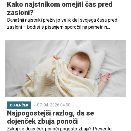
Kako najstnikom omejiti čas pred
zasloni?
Današnji najstniki preživijo velik del svojega časa pred
zasloni – bodisi s pisanjem sporočil na pametnih
telefonih, gledanjem videov na računalnikih ali igranjem
igric. Povprečno pred njimi preživijo kar devet ur na dan.
Kako to vpliva na njihovo telesno in duševno zdravje?
07. 04. 2026 04.00
DOJENČEK
Najpogostejši razlog, da se
dojenček zbuja ponoči
Zakaj se dojenček ponoči pogosto zbuja? Preverite