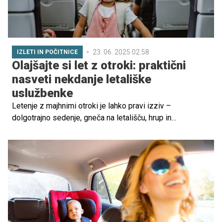
23. 06. 2025 02.58
IZLETI IN POČITNICE
Olajšajte si let z otroki: praktični
nasveti nekdanje letališke
uslužbenke
Letenje z majhnimi otroki je lahko pravi izziv –
dolgotrajno sedenje, gneča na letališču, hrup in
nepredvidljivi trenutki pogosto povzročijo stres staršem
in otrokom. A s pravo pripravo lahko celotno izkušnjo
precej olajšate.