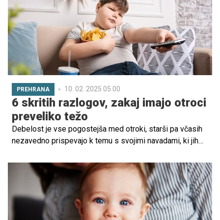
10. 02. 2025 05.00
PREHRANA
6 skritih razlogov, zakaj imajo otroci
preveliko težo
Debelost je vse pogostejša med otroki, starši pa včasih
nezavedno prispevajo k temu s svojimi navadami, ki jih
prenašajo na otroke. Nutricionistka je tako opozorila na
nekaj razlogov, ki lahko prispevajo k debelosti pri otrocih.