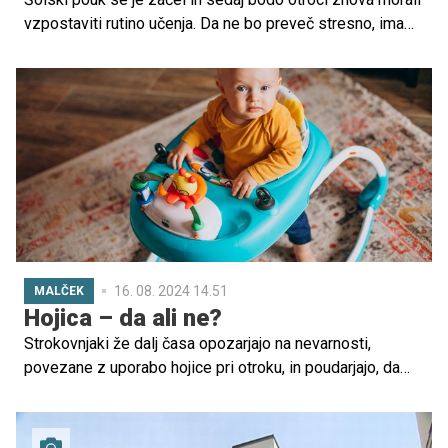
vzpostaviti rutino učenja. Da ne bo preveč stresno, ima
Lea Čerin, univ. dipl. pedagoginja, svetovalka in mentorica
za uspešno učenje, za njih odličen nasvet. Pa tudi za
njihove starše, ki jim morajo biti v oporo.
16. 08. 2024 14.51
MALČEK
Hojica – da ali ne?
Strokovnjaki že dalj časa opozarjajo na nevarnosti,
povezane z uporabo hojice pri otroku, in poudarjajo, da
lahko to povzroči številne poškodbe dojenčkov in majhnih
otrok. Več o tem pa v spodnjem prispevku.