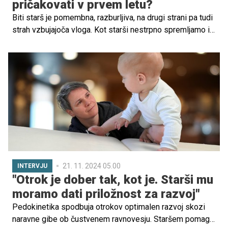
pričakovati v prvem letu?
Biti starš je pomembna, razburljiva, na drugi strani pa tudi
strah vzbujajoča vloga. Kot starši nestrpno spremljamo in
praznujemo vsak mejnik, ki ga dosežejo naši otroci. Še
posebej pomembno obdobje izjemne rasti in napredka pa
je prvo leto otrokovega življenja. Preverite, kaj vse lahko
takrat pričakujete.
21. 11. 2024 05.00
INTERVJU
"Otrok je dober tak, kot je. Starši mu
moramo dati priložnost za razvoj"
Pedokinetika spodbuja otrokov optimalen razvoj skozi
naravne gibe ob čustvenem ravnovesju. Staršem pomaga