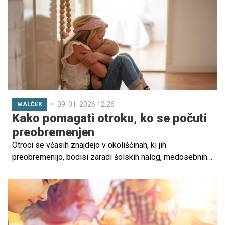
nenadna sprememba.
09. 01. 2026 12.26
MALČEK
Kako pomagati otroku, ko se počuti
preobremenjen
Otroci se včasih znajdejo v okoliščinah, ki jih
preobremenijo, bodisi zaradi šolskih nalog, medosebnih
odnosov ali drugih skrbi. Kot starši ali skrbniki jim lahko
pomagamo, da se spopadejo s temi občutki.