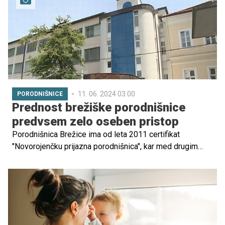
11. 06. 2024 03.00
PORODNIŠNICE
Prednost brežiške porodnišnice
predvsem zelo oseben pristop
Porodnišnica Brežice ima od leta 2011 certifikat
"Novorojenčku prijazna porodnišnica", kar med drugim
pomeni 24-urno sobivanje mame in novorojenčka
oziroma tako imenovano "rooming in". Na ginekološko-
porodnem oddelku letno pričakajo okoli 500
novorojenčkov, povprečen odstotek carskih rezov pa je
približno 20 odstotkov.