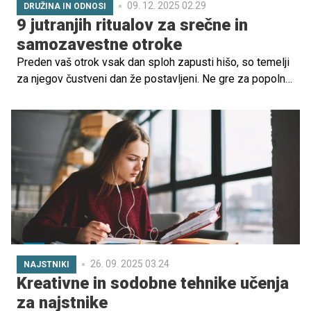
09. 12. 2025 02.29
DRUŽINA IN ODNOSI
9 jutranjih ritualov za srečne in
samozavestne otroke
Preden vaš otrok vsak dan sploh zapusti hišo, so temelji
za njegov čustveni dan že postavljeni. Ne gre za popolno
jutranjo rutino ali strogo organiziran urnik, temveč za
občutek varnosti in povezanosti, ki ga kot starši nudite.
26. 09. 2025 03.24
NAJSTNIKI
Kreativne in sodobne tehnike učenja
za najstnike