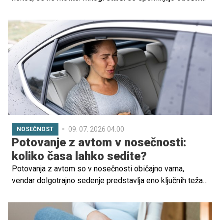
ko so po šoli hiteli na igrišče, se vozili s kolesi po
soseski ali ure in ure preživeli zunaj. Danes pa vse več
časa preživijo v učilnicah, avtomobilih, pred televizorji,
tablicami in telefoni.
09. 07. 2026 04.00
NOSEČNOST
Potovanje z avtom v nosečnosti:
koliko časa lahko sedite?
Potovanja z avtom so v nosečnosti običajno varna,
vendar dolgotrajno sedenje predstavlja eno ključnih težav,
ne zaradi same vožnje, temveč zaradi vpliva
nepremičnega sedenja na krvni obtok.