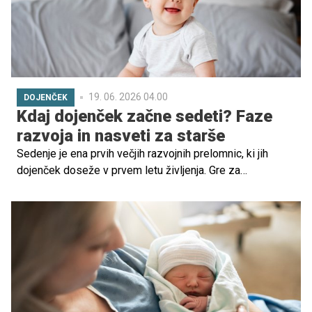
19. 06. 2026 04.00
DOJENČEK
Kdaj dojenček začne sedeti? Faze
razvoja in nasveti za starše
Sedenje je ena prvih večjih razvojnih prelomnic, ki jih
dojenček doseže v prvem letu življenja. Gre za
pomemben mejnik, saj pomeni, da otrok postaja vedno
bolj samostojen in pripravljen na nove gibalne izzive. Kdaj
torej otrok začne sedeti, kako poteka ta proces in kako
mu lahko pri tem pomagajo starši?