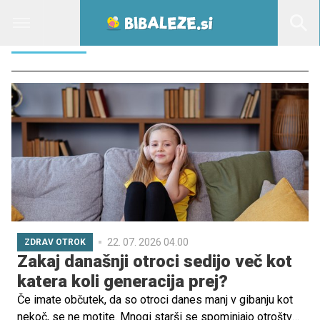
SEDENJE
22. 07. 2026 04.00
ZDRAV OTROK
Zakaj današnji otroci sedijo več kot
katera koli generacija prej?
Če imate občutek, da so otroci danes manj v gibanju kot
nekoč, se ne motite. Mnogi starši se spominjajo otroštva,