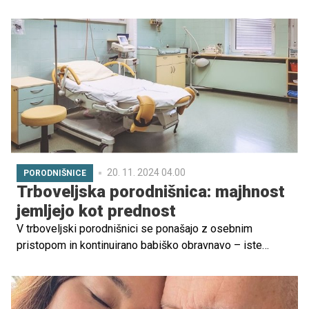
odkriti načine, kako umiriti sebe in jokajočega dojenčka
ter otroku omogočiti samostojno napredovanje v
njegovem lastnem ritmu. Tako lahko brez nepotrebnih
skrbi in stresa zaživijo umirjeno in zadovoljno družinsko
življenje. Tadeja Bečaj Žnidaršič z metodami, kot so
pedokinetika, Feldenkrais, Jeremy Krauss Approach za
delo z otroki s posebnimi potrebami (JKA) in
nevrolingvistično programiranje (NLP), pomaga staršem,
da svojih strahov ne prenesejo na otroka in ustvarijo
mirno okolje za njegovo rast.
20. 11. 2024 04.00
PORODNIŠNICE
Trboveljska porodnišnica: majhnost
jemljejo kot prednost
V trboveljski porodnišnici se ponašajo z osebnim
pristopom in kontinuirano babiško obravnavo – iste
babice spremljajo nosečnico skozi celotno pot od
zanositve do poroda. Njihova posebnost je program za
shranjevanje popkovnične krvi in tkiv popkovnice.