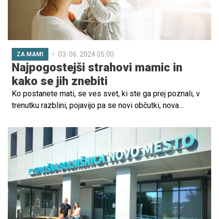
03. 06. 2024 05.00
ZA MAMI
Najpogostejši strahovi mamic in
kako se jih znebiti
Ko postanete mati, se ves svet, ki ste ga prej poznali, v
trenutku razblini, pojavijo pa se novi občutki, nova
spoznanja in dojemanja, zaradi katerih tudi nekoliko bolje
razumete lastne starše in njihove strahove.