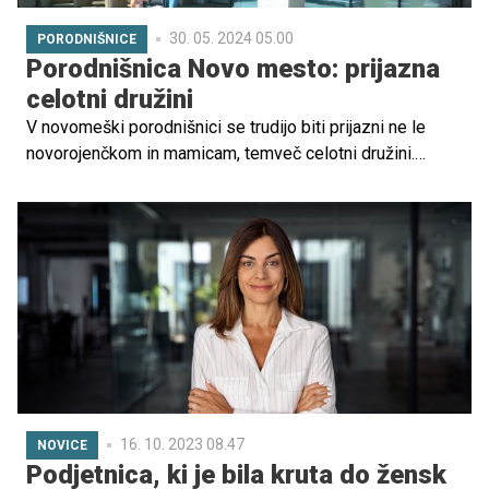
30. 05. 2024 05.00
PORODNIŠNICE
Porodnišnica Novo mesto: prijazna
celotni družini
V novomeški porodnišnici se trudijo biti prijazni ne le
novorojenčkom in mamicam, temveč celotni družini.
Poleg standardnih in nadstandardnih sob imajo na
poporodnem oddelku tudi apartma, v katerem lahko biva
celotna družina – poleg očka tudi sestrice in bratci.
16. 10. 2023 08.47
NOVICE
Podjetnica, ki je bila kruta do žensk