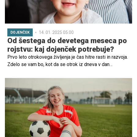
14. 01. 2025 05.00
DOJENČEK
Od šestega do devetega meseca po
rojstvu: kaj dojenček potrebuje?
Prvo leto otrokovega življenja je čas hitre rasti in razvoja.
Zdelo se vam bo, kot da se otrok iz dneva v dan
spreminja, raste in vas navdušuje z usvajanjem novega
znanja in mejnikov. Kaj pa se bo dogajalo v obdobju od
šestih do devetih mesecev starosti? Kaj bo vaš otrok
takrat počel in kaj potreboval? Preverite.