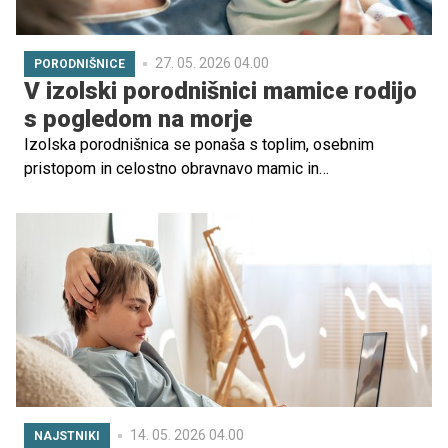
27. 05. 2026 04.00
PORODNIŠNICE
V izolski porodnišnici mamice rodijo
s pogledom na morje
Izolska porodnišnica se ponaša s toplim, osebnim
pristopom in celostno obravnavo mamic in
novorojenčkov. Ker so CTG-ambulanta, porodna soba,
štacija in oddelek za otročnice v istem nadstropju, lahko
celostno poskrbijo za nosečnice, mamice in
novorojenčke ves čas njihovega bivanja. Bodočim
staršem so na voljo brezplačna tematska predavanja in
vodeni ogledi, kjer spoznajo osebje in prostore. Vsako
rojstvo pozdravijo z mesečno objavo imen
novorojenčkov, kar odraža veliko srčnost sicer majhne
porodnišnice. In še – novopečene mamice imajo iz sob
najlepši pogled na morje.
14. 05. 2026 04.00
NAJSTNIKI