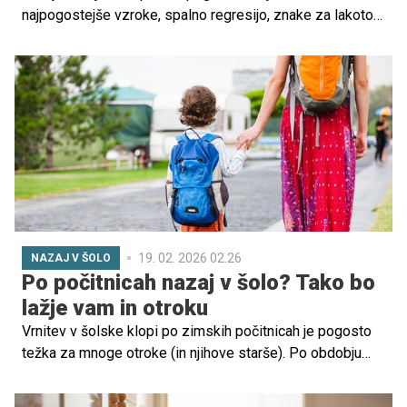
najpogostejše vzroke, spalno regresijo, znake za lakoto
in preverjene nasvete za bolj mirne noči.
19. 02. 2026 02.26
NAZAJ V ŠOLO
Po počitnicah nazaj v šolo? Tako bo
lažje vam in otroku
Vrnitev v šolske klopi po zimskih počitnicah je pogosto
težka za mnoge otroke (in njihove starše). Po obdobju
sproščenega ritma, več prostega časa in poznejšega
vstajanja se otroški urnik in šolska pričakovanja zdijo