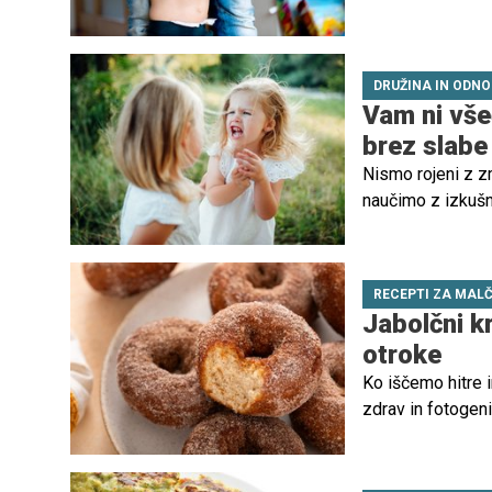
vse življenje.
DRUŽINA IN ODNO
Vam ni vše
brez slabe 
Nismo rojeni z z
naučimo z izkušnj
posebej, ko nas s
RECEPTI ZA MAL
Jabolčni kr
otroke
Ko iščemo hitre i
zdrav in fotogenič
hit, ker so mehki