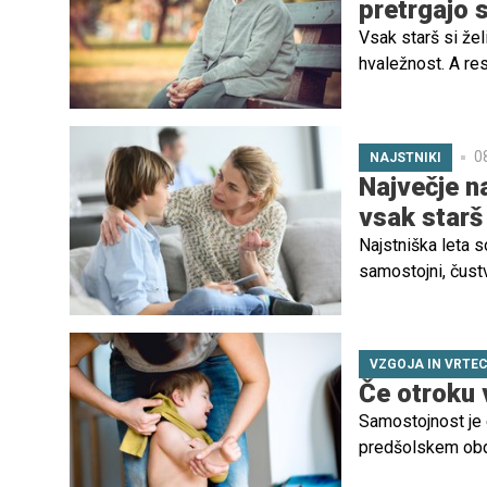
pretrgajo s
Vsak starš si želi
hvaležnost. A re
pokličejo, pridej
živeli zgolj za do
0
NAJSTNIKI
Največje na
vsak starš
Najstniška leta s
samostojni, čustv
pogosto ni le v n
VZGOJA IN VRTE
Če otroku
Samostojnost je e
predšolskem obdo
samozavest in sp