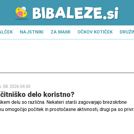
ALČEK
NAJSTNIKI
ZA MAMI
OČKOV KOTIČEK
DRUŽI
6. 08. 2026 04.00
očitniško delo koristno?
škem delu so različna. Nekateri starši zagovarjajo brezskrbne
oku omogočijo počitek in prostočasne aktivnosti, drugi pa so priv
vnih navad. V tem primeru je odlična izbira počitniško delo.