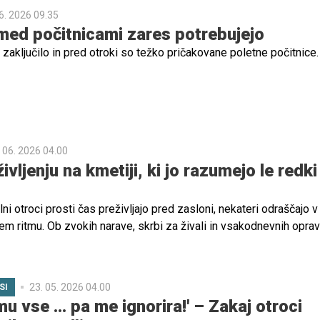
6. 2026 09.35
 med počitnicami zares potrebujejo
 zaključilo in pred otroki so težko pričakovane poletne počitnice.
 06. 2026 04.00
ivljenju na kmetiji, ki jo razumejo le redki
i otroci prosti čas preživljajo pred zasloni, nekateri odraščajo v
 ritmu. Ob zvokih narave, skrbi za živali in vsakodnevnih opravi
vornosti, vztrajnosti in povezanosti z okoljem.
23. 05. 2026 04.00
SI
u vse ... pa me ignorira!' – Zakaj otroci