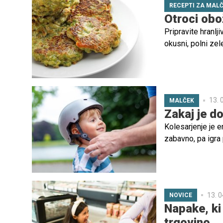
RECEPTI ZA MAL
Otroci obo
Pripravite hranlj
okusni, polni zele
13. 
MALČEK
Zakaj je do
Kolesarjenje je e
zabavno, pa igra 
izboljšanju ravno
kardiovaskularno
13. 0
NOVICE
Napake, ki 
trgovino