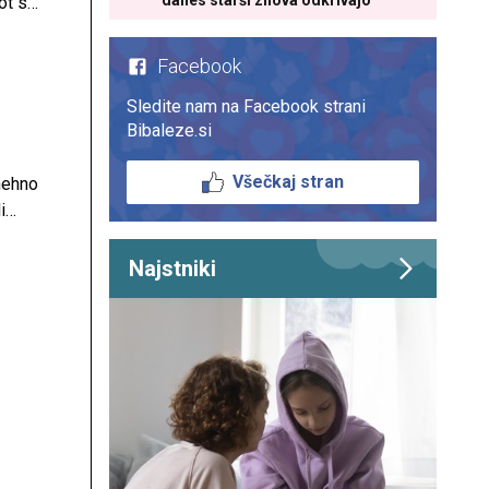
danes starši znova odkrivajo
ot se
Facebook
Sledite nam na Facebook strani
Bibaleze.si
Všečkaj stran
nehno
i
Najstniki