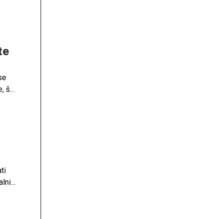
te
se
e, še
ti
alni