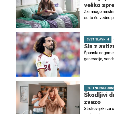
veliko sp
Za mnoge najstni
so to še vedno po
ozadju pa se pogo
SVET SLAVNIH
Sin z avti
Španski nogometn
generacije, vend
družine. V zadnji
avtističnega spek
odločitve o nogom
PARTNERSKI ODN
Škodljivi d
zvezo
Strokovnjaki za o