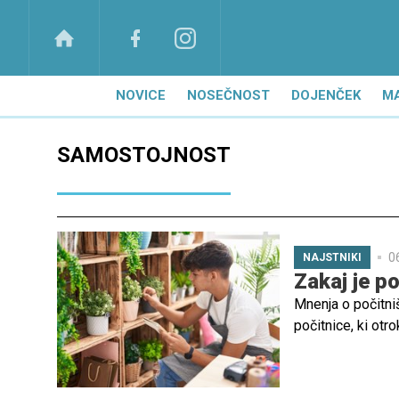
NOVICE
NOSEČNOST
DOJENČEK
M
SAMOSTOJNOST
0
NAJSTNIKI
Zakaj je p
Mnenja o počitni
počitnice, ki otr
privzgajanja delo