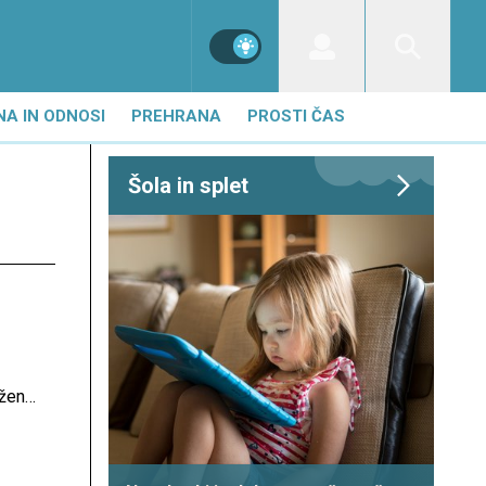
NA IN ODNOSI
PREHRANA
PROSTI ČAS
Šola in splet
rženci