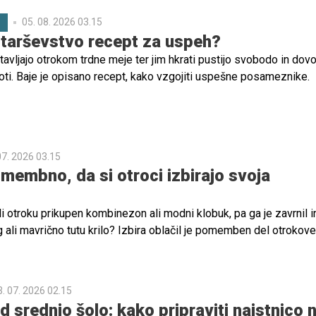
05. 08. 2026 03.15
C
tarševstvo recept za uspeh?
avljajo otrokom trdne meje ter jim hkrati pustijo svobodo in dovo
poti. Baje je opisano recept, kako vzgojiti uspešne posameznike.
07. 2026 03.15
omembno, da si otroci izbirajo svoja
li otroku prikupen kombinezon ali modni klobuk, pa ga je zavrnil in
 ali mavrično tutu krilo? Izbira oblačil je pomemben del otrokov
 razvoja samostojnosti. V tem članku boste izvedeli, zakaj je dob
 da sami izbirajo svoja oblačila, ter kako lahko starši k temu pro
vito pristopijo.
3. 07. 2026 02.15
d srednjo šolo: kako pripraviti najstnico 