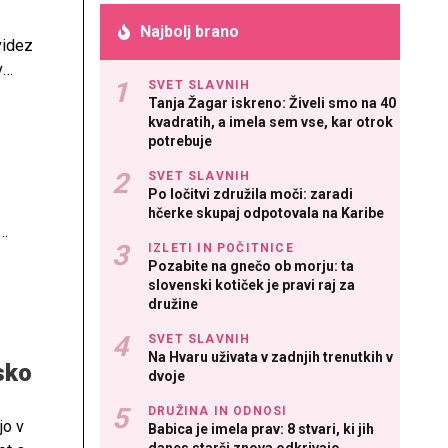
Najbolj brano
videz
v
SVET SLAVNIH
nanim.
Tanja Žagar iskreno: Živeli smo na 40
kvadratih, a imela sem vse, kar otrok
potrebuje
SVET SLAVNIH
Po ločitvi združila moči: zaradi
hčerke skupaj odpotovala na Karibe
IZLETI IN POČITNICE
motnjo
Pozabite na gnečo ob morju: ta
na
slovenski kotiček je pravi raj za
družine
SVET SLAVNIH
Na Hvaru uživata v zadnjih trenutkih v
rsko
dvoje
DRUŽINA IN ODNOSI
jo v
Babica je imela prav: 8 stvari, ki jih