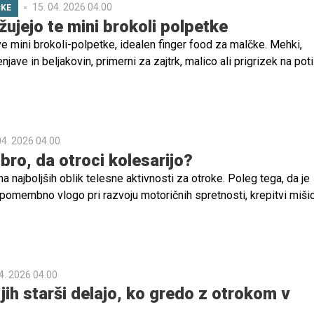
15. 04. 2026 04.00
ČKE
žujejo te mini brokoli polpetke
ive mini brokoli-polpetke, idealen finger food za malčke. Mehki,
njave in beljakovin, primerni za zajtrk, malico ali prigrizek na poti
04. 2026 04.00
bro, da otroci kolesarijo?
na najboljših oblik telesne aktivnosti za otroke. Poleg tega, da je
pomembno vlogo pri razvoju motoričnih spretnosti, krepitvi mišic
težja in razvoju koordinacije. Z rednim kolesarjenjem otrok gradi t
 vzdržljivost in samostojnost.
4. 2026 04.00
jih starši delajo, ko gredo z otrokom v