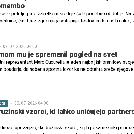
remembo
ce je poletje pred začetkom srednje šole posebno obdobje. Na 
čitnice, čas brez zgodnjega vstajanja, testov in domačih nalog, 
sto pojavljajo vznemirjenje, pričakovanje in tudi strah pred nez
09. 07. 2026 04.00
zmom mu je spremenil pogled na svet
i reprezentant Marc Cucurella je eden najboljših branilcev svoje
ar poudarja, da nobena športna lovorika ne odtehta sreče njegove
h letih je odkrito spregovoril o življenju s sinom Mateom, ki ima 
tra, in razkril, da prav njegove potrebe pomembno vplivajo tudi 
etni karieri.
03. 07. 2026 04.00
OSI
ružinski vzorci, ki lahko uničujejo partne
dnose opozarjajo, da družinski vzorci, ki jih posamezniki prinese