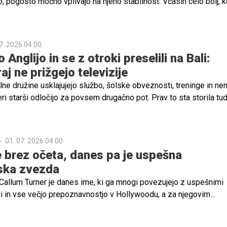
, pogosto močno vplivajo na njeno stabilnost. Včasih celo bolj, k
7. 2026 04.00
 Anglijo in se z otroki preselili na Bali:
j ne prižgejo televizije
ne družine usklajujejo službo, šolske obveznosti, treninge in ne
eri starši odločijo za povsem drugačno pot. Prav to sta storila tud
aul, ki sta z otroki zapustila ustaljeno življenje v Angliji ter se
nezijski otok Bali.
01. 07. 2026 04.00
e brez očeta, danes pa je uspešna
ska zvezda
c Callum Turner je danes ime, ki ga mnogi povezujejo z uspešnimi
i in vse večjo prepoznavnostjo v Hollywoodu, a za njegovim
oštvo, ki je bilo daleč od glamurja, ki ga živi danes.