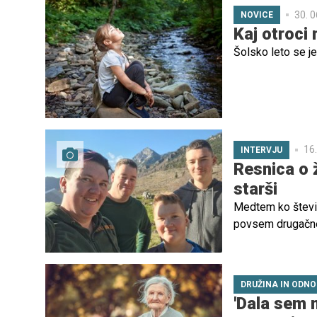
30. 0
NOVICE
Kaj otroci
Šolsko leto se je
16.
INTERVJU
Resnica o ž
starši
Medtem ko številn
povsem drugačnem
ki jih učijo odgo
DRUŽINA IN ODNO
'Dala sem m