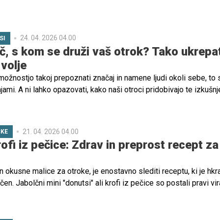
24. 04. 2026 04.00
SI
č, s kom se druži vaš otrok? Tako ukrepa
volje
možnostjo takoj prepoznati značaj in namene ljudi okoli sebe, to 
ami. A ni lahko opazovati, kako naši otroci pridobivajo te izkušnj
krbi, s kom se družijo.
21. 04. 2026 04.00
ČKE
ofi iz pečice: Zdrav in preprost recept za
n okusne malice za otroke, je enostavno slediti receptu, ki je hkra
en. Jabolčni mini "donutsi" ali krofi iz pečice so postali pravi vir
, naravno sladki in popolni za male ročice.