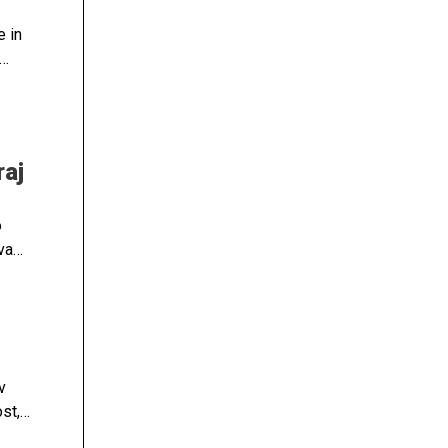
e in
 leta
raj
o
va
v
st,
boval