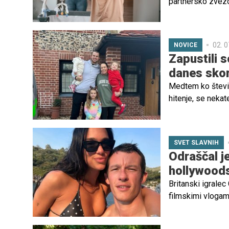
partnersko zvezo
pari zavedajo.
02. 0
NOVICE
Zapustili so
danes skora
Medtem ko števil
hitenje, se nekat
Britanca Lucy in P
preselila na indo
SVET SLAVNIH
Odraščal j
hollywood
Britanski igrale
filmskimi vlogam
uspehom stoji otr