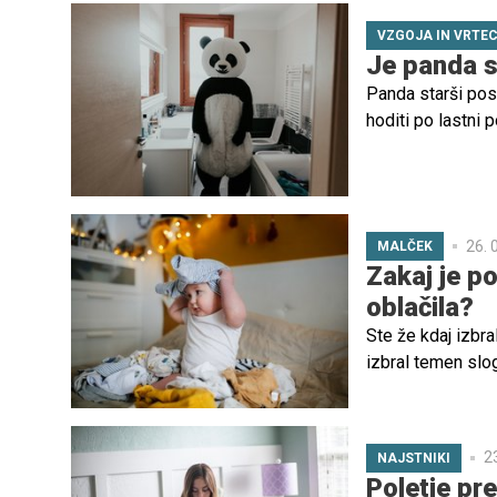
VZGOJA IN VRTE
Je panda s
Panda starši post
hoditi po lastni 
26. 
MALČEK
Zakaj je p
oblačila?
Ste že kdaj izbra
izbral temen slog
samoizražanja in
otrokom dovoliti,
prijazno in učinko
2
NAJSTNIKI
Poletje pre