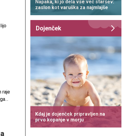
Napaka, ki jo dela vse več staršev:
zaslon kot varuška za najmlajše
lijo
Dojenček
 raje
ega
ro
cesu
Kdaj je dojenček pripravljen na
prvo kopanje v morju
na