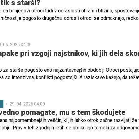
tik s starši?
, da bi njegovi otroci tudi v odraslosti ohranili bližino, spoštovanj
sničnost je pogosto drugačna: odrasli otroci se odmaknejo, redko
o le obvezno in včasih le zato, ker 'morajo'. Za mnoge starše, ki so
bro svojih otrok, je to hladna in boleča izkušnja.
8. 05. 2026 04.00
pake pri vzgoji najstnikov, ki jih dela sko
o za starše pogosto eno najzahtevnejših obdobij. Otroci postajaj
a so intenzivna, konflikti pogostejši. A raziskave kažejo, da teža
ajstnikih, temveč v načinu, kako se nanje odzivamo.
29. 04. 2026 04.00
C
 vedno pomagate, mu s tem škodujete
na najpomembnejših veščin, ki jih lahko otrok začne razvijati že 
bju. Prav v teh zgodnjih letih se oblikujejo temelji za odgovorno
osobnost samostojnega reševanja izzivov, ki jih bo otrok potre