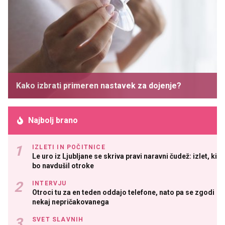
Kako izbrati primeren nastavek za dojenje?
Najbolj brano
IZLETI IN POČITNICE
Le uro iz Ljubljane se skriva pravi naravni čudež: izlet, ki
bo navdušil otroke
INTERVJU
Otroci tu za en teden oddajo telefone, nato pa se zgodi
nekaj nepričakovanega
SVET SLAVNIH