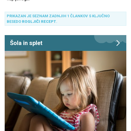
PRIKAZAN JE SEZNAM ZADNJIH 1 ČLANKOV S KLJUČNO
BESEDO
ROGLJIČI RECEPT
.
Šola in splet