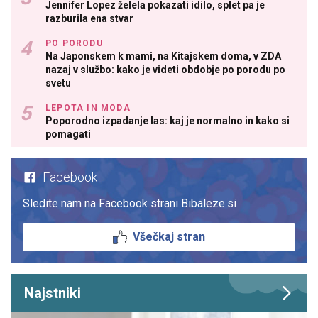
Jennifer Lopez želela pokazati idilo, splet pa je
razburila ena stvar
PO PORODU
Na Japonskem k mami, na Kitajskem doma, v ZDA
nazaj v službo: kako je videti obdobje po porodu po
svetu
LEPOTA IN MODA
Poporodno izpadanje las: kaj je normalno in kako si
pomagati
Facebook
Sledite nam na Facebook strani Bibaleze.si
Všečkaj stran
Najstniki