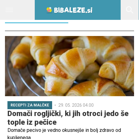
ROGLJIČI RECEPT
29. 05. 2026 04.00
RECEPTI ZA MALČKE
Domači rogljički, ki jih otroci jedo še
tople iz pečice
Domače pecivo je vedno okusnejše in bolj zdravo od
kupljenega.