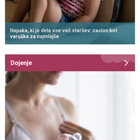
Napaka, ki jo dela vse več staršev: zaslon kot
varuška za najmlajše
Dojenje