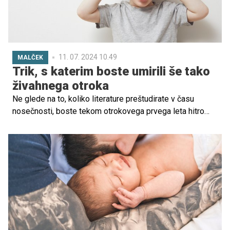
11. 07. 2024 10.49
MALČEK
Trik, s katerim boste umirili še tako
živahnega otroka
Ne glede na to, koliko literature preštudirate v času
nosečnosti, boste tekom otrokovega prvega leta hitro
ugotovili, da se določenih stvari ne da naučiti iz knjig, niti
svetovnega spleta. Vsak dojenček je namreč unikat in kot
tak zahteva tudi individualen pristop. To, kar odgovarja
enemu, ne bo nujno tudi drugim, še posebej, ko gre za
dnevno rutino in nego. Poseben izziv so zlasti bolj
živahni otroci, ki se težko umirijo. Ponujamo nekaj trikov,
ki so vam pri tem lahko še posebej v pomoč!