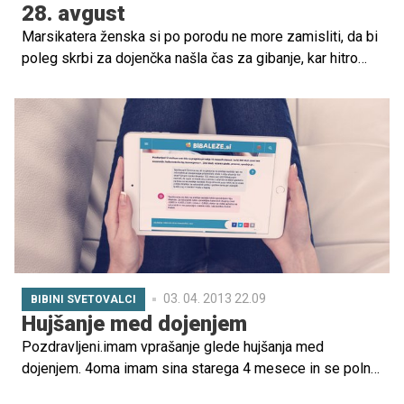
28. avgust
Marsikatera ženska si po porodu ne more zamisliti, da bi
poleg skrbi za dojenčka našla čas za gibanje, kar hitro
vodi v nalaganje maščobnih oblog na kritična mesta in
slabo počutje v lastnem telesu. V prvem letu materinstva
'izziv' pri številnih rešuje 'vozičkanje', ko otrok enkrat
shodi, pa količina in intenziteta rekreacije močno
nazadujeta, zato je pametno, da si takrat omislimo
drugačen pristop: idealna rešitev je tek, saj gre za
prostorsko in časovno neomejeno obliko vadbe, ki jo
lahko povsem prilagodimo svoji fizični pripravljenosti. To
pa še ni vse ...
03. 04. 2013 22.09
BIBINI SVETOVALCI
Hujšanje med dojenjem
Pozdravljeni.imam vprašanje glede hujšanja med
dojenjem. 4oma imam sina starega 4 mesece in se polno
dojiva in s tem bi rada nadaljevala vsaj do osmega