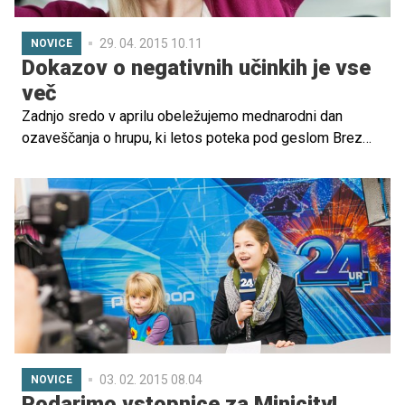
29. 04. 2015 10.11
NOVICE
Dokazov o negativnih učinkih je vse
več
Zadnjo sredo v aprilu obeležujemo mednarodni dan
ozaveščanja o hrupu, ki letos poteka pod geslom Brez
hrupa živimo bolje. Na Nacionalnem inštitutu za javno
zdravje opozarjajo na velik pomen mirnih območij v
naravnem in urbanem okolju. Sprehodi in rekreacija v
takem okolju so pomembni za sprostitev in obnovitev
telesnih funkcij oziroma za zdravje.
03. 02. 2015 08.04
NOVICE
Podarimo vstopnice za Minicity!