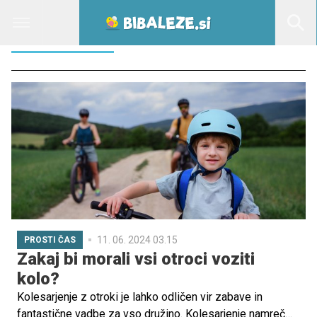
REKREACIJA
11. 06. 2024 03.15
PROSTI ČAS
Zakaj bi morali vsi otroci voziti
kolo?
Kolesarjenje z otroki je lahko odličen vir zabave in
fantastične vadbe za vso družino. Kolesarjenje namreč