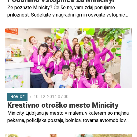
Že poznate Minicity? Če še ne, vam zdaj ponujamo
priložnost. Sodelujte v nagradni igri in osvojite vstopnice
za prav posebno mesto, v katerem otroci skozi igro
spoznavajo različne poklice.
10. 12. 2014 07.00
NOVICE
Kreativno otroško mesto Minicity
Minicity Ljubljana je mesto v malem, v katerem so majhna
pekarna, policijska postaja, bolnica, tovarna avtomobilov,
pa televizijski studio in 19 drugih igralnih enot, v katerih
je ekipa strokovnjakov s področij pedagogike in