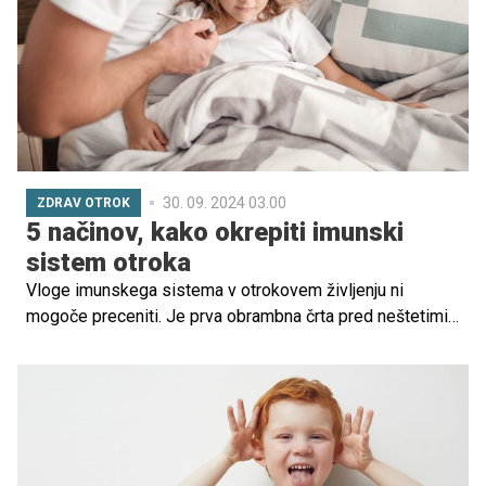
30. 09. 2024 03.00
ZDRAV OTROK
5 načinov, kako okrepiti imunski
sistem otroka
Vloge imunskega sistema v otrokovem življenju ni
mogoče preceniti. Je prva obrambna črta pred neštetimi
patogeni in izzivi, ki jih predstavlja svet, zato je še kako
pomembno, da ga čim prej začnemo krepiti. A kako?
Preverite nekaj nasvetov.