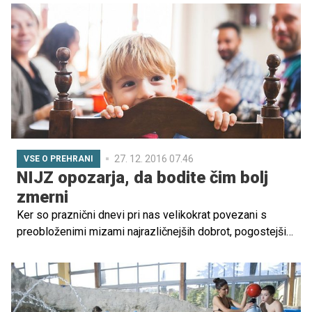
meseca.vendar pa bi rada pričela s kako die...
27. 12. 2016 07.46
VSE O PREHRANI
NIJZ opozarja, da bodite čim bolj
zmerni
Ker so praznični dnevi pri nas velikokrat povezani s
preobloženimi mizami najrazličnejših dobrot, pogostejšim
prenajedanjem in opuščanjem telesne dejavnosti,
Nacionalni inštitut za javno zdravje (NIJZ) opozarja, da
moramo biti ob vseh sladkih, mastnih in slanih dobrotah
čim bolj zmerni. Najpomembnejša sta uravnotežena