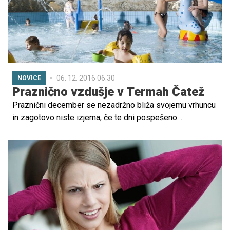
prehrana in dnevna rekreacija.
06. 12. 2016 06.30
NOVICE
Praznično vzdušje v Termah Čatež
Praznični december se nezadržno bliža svojemu vrhuncu
in zagotovo niste izjema, če te dni pospešeno
razmišljate o obdaritvi svojih najdražjih. Naš namig:
razveselite jih s pobegom iz vsakdanjika, z darilnim
bonom Term Čatež. V razkošju termalnih užitkov si boste
lahko skupaj vzeli čas za trenutke, ki osrečujejo in tako
polni elana zakorakali novoletnim izzivom nasproti.