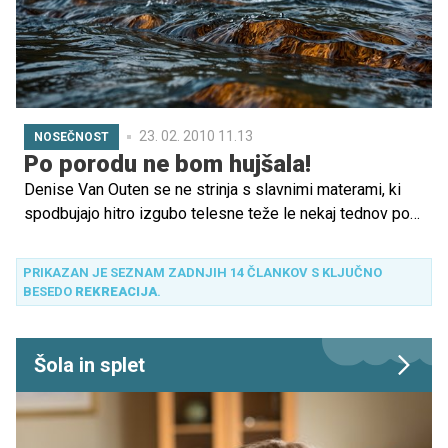
23. 02. 2010 11.13
NOSEČNOST
Po porodu ne bom hujšala!
Denise Van Outen se ne strinja s slavnimi materami, ki
spodbujajo hitro izgubo telesne teže le nekaj tednov po
porodu. Noseča igralka pravi, da se nikakor ne namerava
mučiti v telovadnici.
PRIKAZAN JE SEZNAM ZADNJIH 14 ČLANKOV S KLJUČNO
BESEDO
REKREACIJA
.
Šola in splet