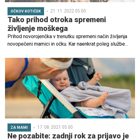
21. 11. 2022 05.00
OČKOV KOTIČEK
Tako prihod otroka spremeni
življenje moškega
Prihod novorojenčka v trenutku spremeni način življenja
novopečeni mamici in očku. Kar naenkrat poleg službe
obveznost postane še skrb za družino. Kljub temu pa
starša ne smeta pozabiti nase, na svoje potrebe, želje in
aktivnosti, ki ju izpopolnjujejo in ju napolnijo z energijo ter
zadovoljstvom. Tako tudi nič ni narobe, če si očka vzame
čas zase in brez slabe vesti pogleda razburljivo
nogometno tekmo. Zbrali smo nekaj razlogov, zakaj očki
ne smete imeti slabe vesti, če si vzamete čas zase.
17. 08. 2021 05.00
ZA MAMI
Ne pozabite: zadnji rok za prijavo je