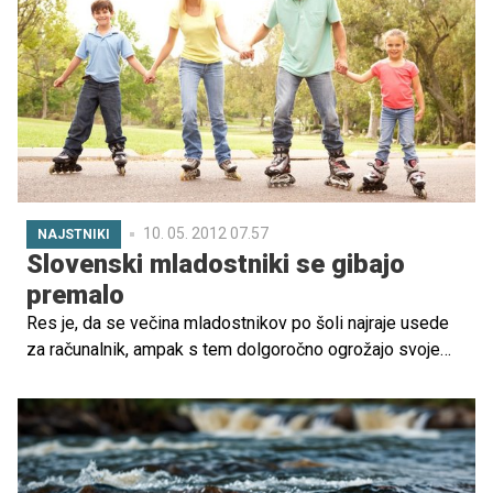
psihologije v sodelovanju s slovenskim gospodarstvom
razvila didaktične igre, katerih glavna prednost je, da
otrokom med 3. in 12. letom na zabaven način prenašajo
uporabna življenjska znanja.
10. 05. 2012 07.57
NAJSTNIKI
Slovenski mladostniki se gibajo
premalo
Res je, da se večina mladostnikov po šoli najraje usede
za računalnik, ampak s tem dolgoročno ogrožajo svoje
zdravje. Svetujte jim, da vzamejo žogo in odidejo na
igrišče, naj se zapeljejo s kolesom, obujejo rolerje, se
preizkusijo v rolkanju … Učite jih, da dovolj gibanja
pripomore k boljšemu počutju in uspehom na vseh
področjih.