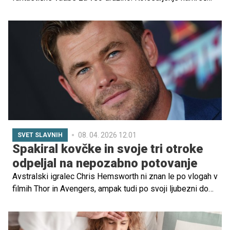
prinaša številne prednosti za zdravje in dobro počutje.
Toda, ko kolesarite z otroki, je ključnega pomena, da
ostanete čim bolj varni.
08. 04. 2026 12.01
SVET SLAVNIH
Spakiral kovčke in svoje tri otroke
odpeljal na nepozabno potovanje
Avstralski igralec Chris Hemsworth ni znan le po vlogah v
filmih Thor in Avengers, ampak tudi po svoji ljubezni do
družine in narave. Nedavno je s svojimi otroki doživel
prav posebno avanturo, potovanje, ki je združilo druženje
z otroki in njegove sanje o surfanju.