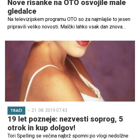
Nove risanke na OTO osvojile male
gledalce
Na televizijskem programu OTO so za najmlajše to jesen
pripravili veliko novosti. Malčki lahko vsak dan znova
spoznajo novega risanega junaka ter se z njim podajo
razburljivim pustolovščinam naproti.
21. 08. 2019 07.43
TRAČI
19 let pozneje: nezvesti soprog, 5
otrok in kup dolgov!
Tori Spelling se večina najbrž spomni po vlogi nedolžne