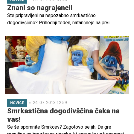
Znani so nagrajenci!
Ste pripravljeni na nepozabno smrkastično
dogodivščino? Prihodnji teden, natančneje na prvi
avgustovski dan, v kinematografe prihaja drugi del
uspešnice animiranega in igranega filma Smrkci2, mi pa
bomo 5 srečnežev odpeljali že na premiero filma, ki se
bo zgodila to nedeljo v ljubljanskem Koloseju. Preverite,
kdo so nagrajenci!
24. 07. 2013 12.59
NOVICE
Smrkastična dogodivščina čaka na
vas!
Se še spomnite Smrkcev? Zagotovo se jih. Da gre