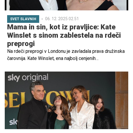
06. 12. 2025 02.51
SVET SLAVNIH
Mama in sin, kot iz pravljice: Kate
Winslet s sinom zablestela na rdeči
preprogi
Na rdeči preprogi v Londonu je zavladala prava družinska
čarovnija. Kate Winslet, ena najbolj cenjenih
hollywoodskih igralk, in njen 21-letni sin Joe Anders sta
blestela ob premieri njunega novega filma.