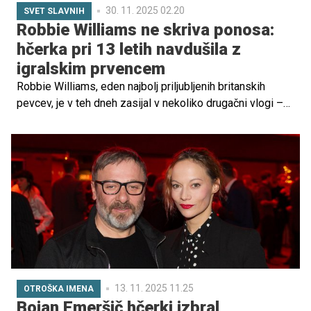
30. 11. 2025 02.20
SVET SLAVNIH
Robbie Williams ne skriva ponosa:
hčerka pri 13 letih navdušila z
igralskim prvencem
Robbie Williams, eden najbolj priljubljenih britanskih
pevcev, je v teh dneh zasijal v nekoliko drugačni vlogi –
kot ponosen oče. Na britanski premieri prihajajočega
božičnega filma Tinsel Town se je po rdeči preprogi
sprehodil s svojo 13-letno hčerko Theodoro Rose,
ljubkovalno Teddy, ki je v filmu doživela svoj igralski
prvenec.
13. 11. 2025 11.25
OTROŠKA IMENA
Bojan Emeršič hčerki izbral