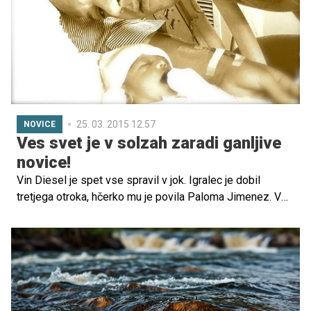
25. 03. 2015 12.57
NOVICE
Ves svet je v solzah zaradi ganljive
novice!
Vin Diesel je spet vse spravil v jok. Igralec je dobil
tretjega otroka, hčerko mu je povila Paloma Jimenez. V
tuji pogovorni oddaji je razkril, da ji je dal ime po Paulu
Walkerju.