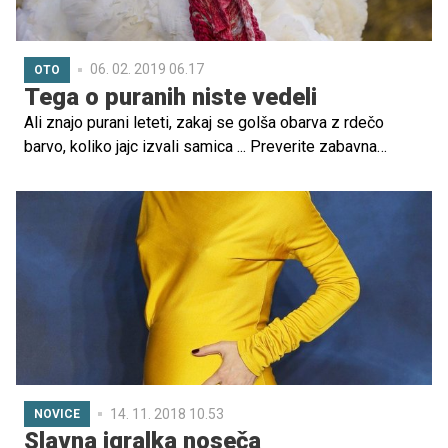
06. 02. 2019 06.17
OTO
Tega o puranih niste vedeli
Ali znajo purani leteti, zakaj se golša obarva z rdečo
barvo, koliko jajc izvali samica ... Preverite zabavna
dejstva o puranih!
14. 11. 2018 10.53
NOVICE
Slavna igralka noseča