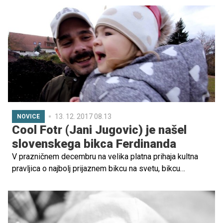
13. 12. 2017 08.13
NOVICE
Cool Fotr (Jani Jugovic) je našel
slovenskega bikca Ferdinanda
V prazničnem decembru na velika platna prihaja kultna
pravljica o najbolj prijaznem bikcu na svetu, bikcu
Ferdinandu, ki ima vedno več oboževalcev tudi med
mladimi v Sloveniji.