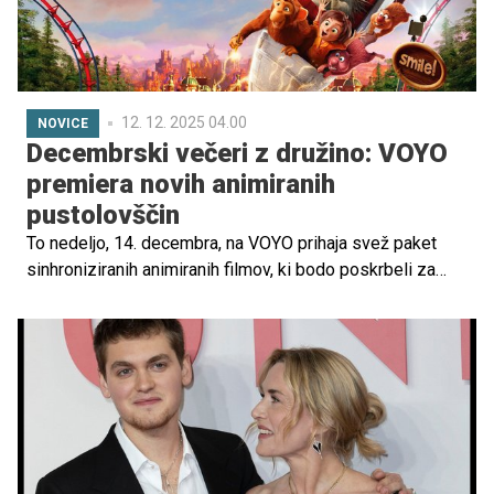
12. 12. 2025 04.00
NOVICE
Decembrski večeri z družino: VOYO
premiera novih animiranih
pustolovščin
To nedeljo, 14. decembra, na VOYO prihaja svež paket
sinhroniziranih animiranih filmov, ki bodo poskrbeli za
pravo družinsko zabavo. Čakajo vas pošasti iz sveta
rokoborbe, skrivnostni zabaviščni park sredi gozda,
pustolovščine pogumnih puščavskih kuščarjev ter
Spužijeva nepozabna pot na kopno.