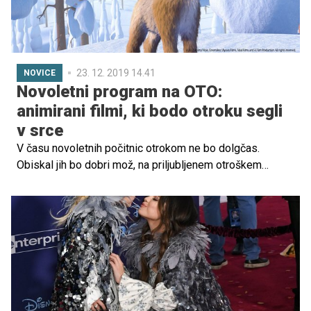
23. 12. 2019 14.41
NOVICE
Novoletni program na OTO:
animirani filmi, ki bodo otroku segli
v srce
V času novoletnih počitnic otrokom ne bo dolgčas.
Obiskal jih bo dobri mož, na priljubljenem otroškem
televizijskem programu OTO pa jih bo vsak večer čakal
animiran film, ki jim bo še dodatno polepšal večer.