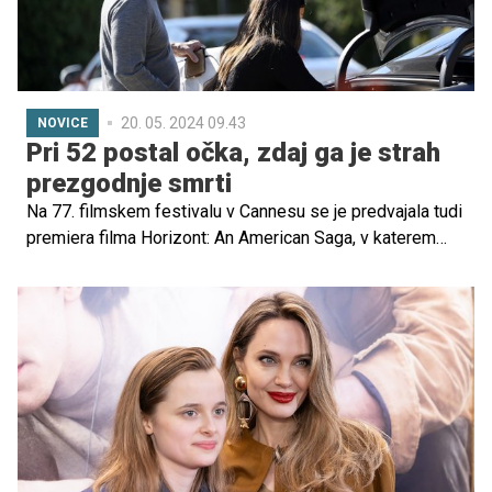
20. 05. 2024 09.43
NOVICE
Pri 52 postal očka, zdaj ga je strah
prezgodnje smrti
Na 77. filmskem festivalu v Cannesu se je predvajala tudi
premiera filma Horizont: An American Saga, v katerem
glavno vlogo igra priljubljeni ameriški igralec Kevin
Costner, ki je poleg tega tudi režiral film. Na rdeči
preprogi se je pojavil skupaj s svojimi petimi otroki.