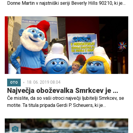
Donne Martin v najstniški seriji Beverly Hills 90210, ki je
v devetdesetih letih pred televizijske zaslone privabljala
ljudi po vsem svetu. Serija je Tori izstrelila med zvezde
in močno odebelila njen že tako ogromen bančni račun, a
je denar po koncu snemanja zaradi pretirane
zapravljivosti in nespametnih finančnih odločitev hitro
skopnel. Zvezdnica, ki se je medtem dvakrat poročila in
ima pet otrok, se tako že več let bori z dolgovi, zato je
bila prisiljena razkošno življenje zamenjati za
povprečnega ter priložnost ob televiziji in filmu poiskati
še v resničnostnih šovih ter pisanju knjig.
18. 06. 2019 08.04
OTO
Največja oboževalka Smrkcev je ...
Če mislite, da so vaši otroci največji ljubitelji Smrkcev, se
motite. Ta titula pripada Gerdi P. Scheuers, ki je
razglašena za največjo zbiralko spominkov, povezanih s
temi majhnimi modrimi bitji.