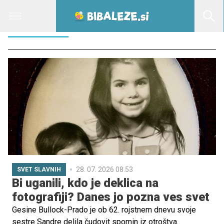
PREMIERA
28. 07. 2026 08.53
SVET SLAVNIH
Bi uganili, kdo je deklica na
fotografiji? Danes jo pozna ves svet
Gesine Bullock-Prado je ob 62. rojstnem dnevu svoje
sestre Sandre delila čudovit spomin iz otroštva.