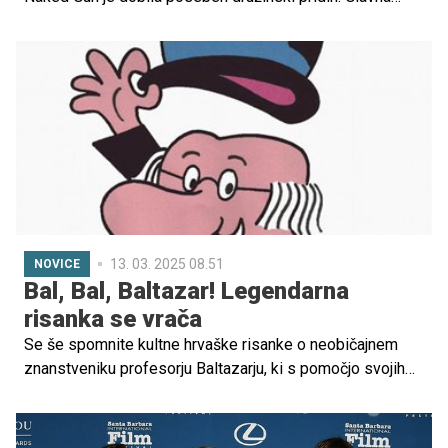
igralca filma, Pamela Anderson in Liam Neeson, sta se
dogodka udeležila v spremstvu svojih odraslih sinov – in
skupaj so ukradli vso pozornost.
13. 03. 2025 08.51
NOVICE
Bal, Bal, Baltazar! Legendarna
risanka se vrača
Se še spomnite kultne hrvaške risanke o neobičajnem
znanstveniku profesorju Baltazarju, ki s pomočjo svojih
izumov rešuje probleme in izboljšuje življenje svojih
someščanov v mestu Baltazargradu?