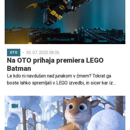
30. 07. 2020 08.06
OTO
Na OTO prihaja premiera LEGO
Batman
Le kdo ni navdušen nad junakom v črnem? Tokrat ga
boste lahko spremljali v LEGO izvedbi, in sicer kar iz
domačega naslonjača. Zberite vso družino in uživajte v
hudomušnem sinhroniziranem filmu LEGO Batman, ki bo
na sporedu na OTO programu, ta petek ob 20. uri.