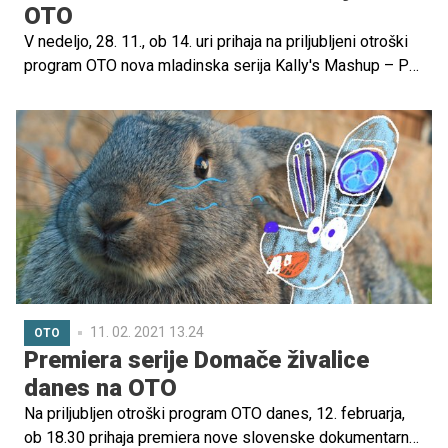
OTO
V nedeljo, 28. 11., ob 14. uri prihaja na priljubljeni otroški
program OTO nova mladinska serija Kally's Mashup – Pot
do zvezde. Zgodba o dekletu, ki si je drznilo slediti
svojim sanjam in na svoji poti naletelo na marsikateri
izziv in spoznalo pravo prijateljstvo, bo navdušila prav
vse mladostnike.
11. 02. 2021 13.24
OTO
Premiera serije Domače živalice
danes na OTO
Na priljubljen otroški program OTO danes, 12. februarja,
ob 18.30 prihaja premiera nove slovenske dokumentarne