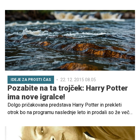
AVTOMOBILI 3. Zabava za celo družino se je pričela že
zgodaj popoldan na parkirišču pred kinom.
22. 12. 2015 08.05
IDEJE ZA PROSTI ČAS
Pozabite na ta trojček: Harry Potter
ima nove igralce!
Dolgo pričakovana predstava Harry Potter in prekleti
otrok bo na programu naslednje leto in prodali so že več
kot četrt milijona kart. Mnogi so se spraševali, kdo bo
zaigral glavne tri junake in sedaj lahko rečemo, da novi
igralci niso povezani s starimi, filmskimi.