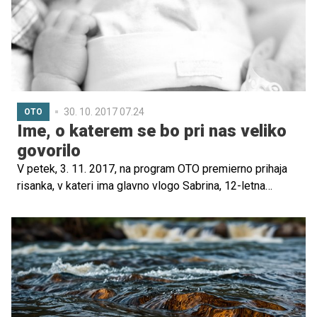
30. 10. 2017 07.24
OTO
Ime, o katerem se bo pri nas veliko
govorilo
V petek, 3. 11. 2017, na program OTO premierno prihaja
risanka, v kateri ima glavno vlogo Sabrina, 12-letna
deklica, ki obiskuje srednjo šolo. Ker bodo zdaj deklice in
dečki navdušeni nad tem imenom in bodo v bodoče želeli
tako poimenovati svoje sestrice, smo pobrskali, kaj sploh
pomeni to ime in kako pogosto je v Sloveniji.