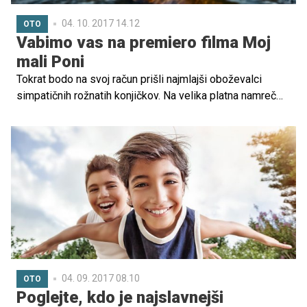
04. 10. 2017 14.12
OTO
Vabimo vas na premiero filma Moj
mali Poni
Tokrat bodo na svoj račun prišli najmlajši oboževalci
simpatičnih rožnatih konjičkov. Na velika platna namreč
prihaja animirani film Moj mali poni. Njihove dogodivščine
pa si bosta lahko brezplačno ogledali dve osebi, zato
vas vabimo, da sodelujete v nagradni igri.
04. 09. 2017 08.10
OTO
Poglejte, kdo je najslavnejši