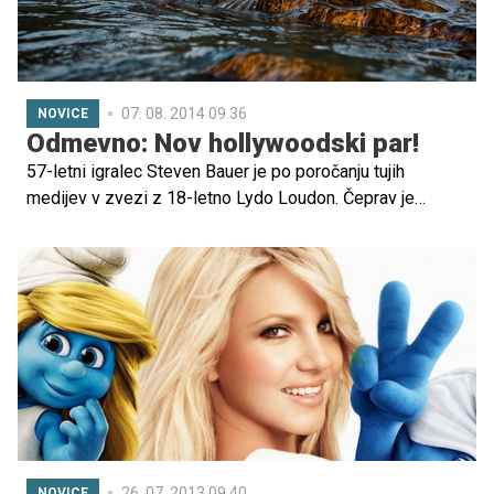
07. 08. 2014 09.36
NOVICE
Odmevno: Nov hollywoodski par!
57-letni igralec Steven Bauer je po poročanju tujih
medijev v zvezi z 18-letno Lydo Loudon. Čeprav je
zvezdnik kar 39 let starejši od nje, ju to ne moti.
26. 07. 2013 09.40
NOVICE