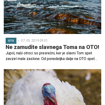
07. 05. 2019 09.01
OTO
Ne zamudite slavnega Toma na OTO!
Jupiii, naši otroci so presrečni, ker je slavni Tom spet
zavzel male zaslone. Od ponedeljka dalje na OTO spet
kraljuje legendarni mačkon.