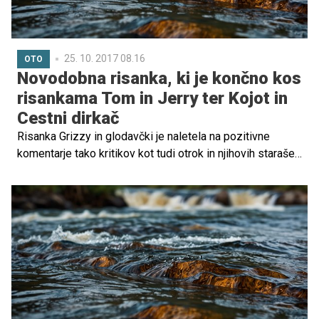
25. 10. 2017 08.16
OTO
Novodobna risanka, ki je končno kos
risankama Tom in Jerry ter Kojot in
Cestni dirkač
Risanka Grizzy in glodavčki je naletela na pozitivne
komentarje tako kritikov kot tudi otrok in njihovih starašev
po vsem svetu. Končno si lahko na televizijskih zaslonih
ogledamo 'spopad' dveh junakov, medveda Grizzyja in
glodavčkov, kot sta si bila v laseh večna nasprotnika Tom
in Jerry.