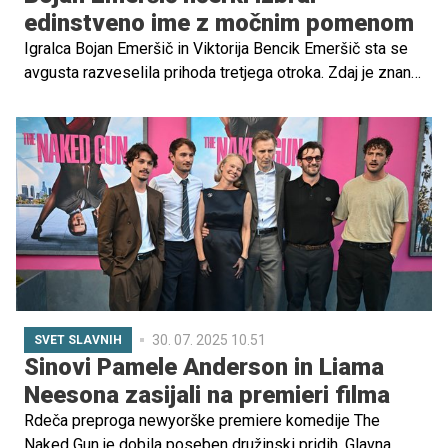
edinstveno ime z močnim pomenom
Igralca Bojan Emeršič in Viktorija Bencik Emeršič sta se
avgusta razveselila prihoda tretjega otroka. Zdaj je znano
tudi, da sta dobila hčerko, nadela pa sta ji prav posebno
in zelo edinstveno ime.
30. 07. 2025 10.51
SVET SLAVNIH
Sinovi Pamele Anderson in Liama
Neesona zasijali na premieri filma
Rdeča preproga newyorške premiere komedije The
Naked Gun je dobila poseben družinski pridih. Glavna