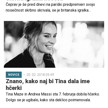
Čeprav je še pred dnevi na pariški predpremieri svojo
nosečnost skrbno skrivala, se je britanska igralka
Katherine Waterston odločila, da je uradna premiera težko
pričakovanega filma Magične živali: Grindelwaldova
hudodelstva odlična priložnost, da svetu naznani svojo
nosečnost.
20. 02. 2018 09.49
NOVICE
Znano, kako naj bi Tina dala ime
hčerki
Tina Maze in Andrea Massi sta 7. februrja dobila hčerko.
Dolgo se je ugibalo, kako sta deklico poimenovala.