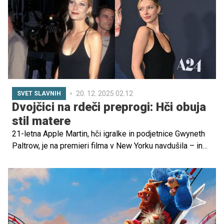
20. 12. 2025 02.12
SVET SLAVNIH
Dvojčici na rdeči preprogi: Hči obuja
stil matere
21-letna Apple Martin, hči igralke in podjetnice Gwyneth
Paltrow, je na premieri filma v New Yorku navdušila – in
sicer z izbiro ikonične obleke, ki jo je leta 1996 nosila
njena slavna mama.