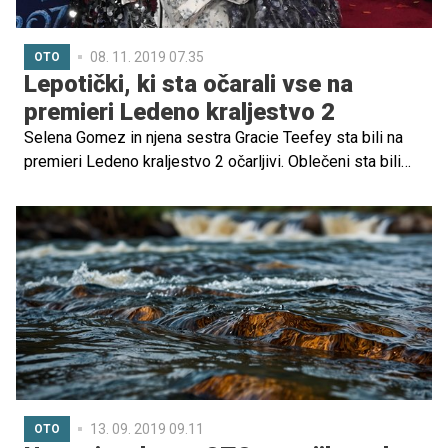
08. 11. 2019 07.35
OTO
Lepotički, ki sta očarali vse na
premieri Ledeno kraljestvo 2
Selena Gomez in njena sestra Gracie Teefey sta bili na
premieri Ledeno kraljestvo 2 očarljivi. Oblečeni sta bili
povsem enako in sta kot ledeni princesi res blesteli.
13. 09. 2019 09.11
OTO