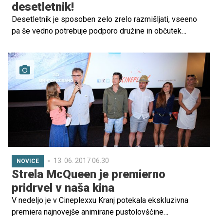
desetletnik!
Desetletnik je sposoben zelo zrelo razmišljati, vseeno
pa še vedno potrebuje podporo družine in občutek
sigurnosti. Toda v ameriški animirani seriji obstaja
desetletnik, ki je kos vsem težavam sam. Res pa je, da
se spreminja v velike in mogočne pošati. Že veste, o kom
govorimo?
13. 06. 2017 06.30
NOVICE
Strela McQueen je premierno
pridrvel v naša kina
V nedeljo je v Cineplexxu Kranj potekala ekskluzivna
premiera najnovejše animirane pustolovščine