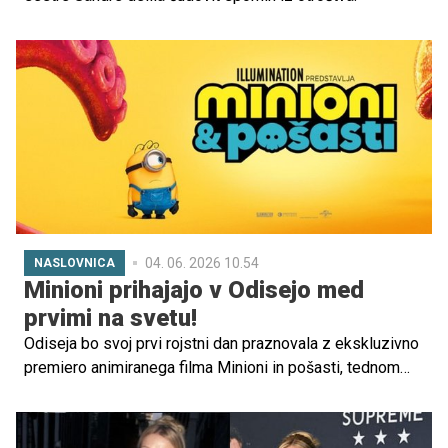
04. 06. 2026 10.54
NASLOVNICA
Minioni prihajajo v Odisejo med
prvimi na svetu!
Odiseja bo svoj prvi rojstni dan praznovala z ekskluzivno
premiero animiranega filma Minioni in pošasti, tednom
odličnih vsebin, posebnimi rojstnodnevnimi ugodnostmi,
nagradami, presenečenji in dogajanjem za vse generacije.