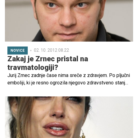
02. 10. 2012 08.22
NOVICE
Zakaj je Zrnec pristal na
travmatologiji?
Jurij Zrnec zadnje čase nima sreče z zdravjem. Po pljučni
emboliji, ki je resno ogrozila njegovo zdravstveno stanje,
se je sedaj znova znašel v bolnišnici. Tokrat naj bi bil za
to kriv zlom noge.