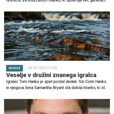
resnično za brezčasno risanko, ki spremlja več generacij,
dokazuje že drugi del uspešnice Smrkci2, ki navdušuje
otroke in odrasle po svetu. Bliža pa se tudi slovenska
premiera, ki si jo boste morda lahko ogledali tudi vi, če se
prijavite na našo nagradno igro. Odgovoriti morate le na
preprosto vprašanje, kdo je slovenska Smrketa.
03. 07. 2013 11.02
NOVICE
Veselje v družini znanega igralca
Igralec Tom Hanks je spet postal dedek. Sin Colin Hanks
in njegova žena Samantha Bryant sta dobila hčerko, ki sta
jo poimenovala Charlotte. Tako je dveletna Olivia Jane
dobila sestrico, s katero se bo lahko igrala.