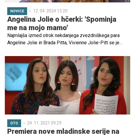
12. 04. 2024 13.20
NOVICE
Angelina Jolie o hčerki: 'Spominja
me na mojo mamo'
Najmlajša izmed otrok nekdanjega zvezdniškega para
Angeline Jolie in Brada Pitta, Vivienne Jolie-Pitt se je
mami pridružila pri gledališkem projektu. Posledično se
je skupaj z mamo sprehodila po rdeči preprogi premiere
muzikala in kljub nenavadni opravi naravnost blestela.
24. 11. 2021 09.29
OTO
Premiera nove mladinske serije na