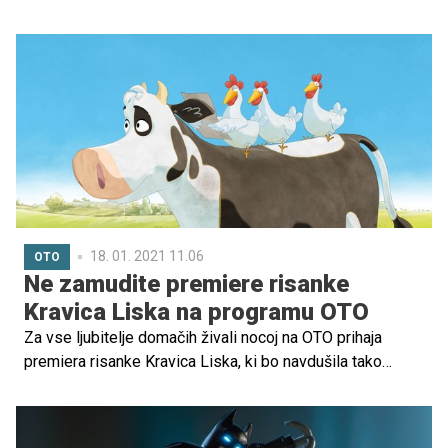
serije Domače živalice. Gre za poučno otroško serijo, v
kateri bodo malčki spoznavali domače živali.
18. 01. 2021 11.06
OTO
Ne zamudite premiere risanke
Kravica Liska na programu OTO
Za vse ljubitelje domačih živali nocoj na OTO prihaja
premiera risanke Kravica Liska, ki bo navdušila tako
mlajše kot starejše gledalce.