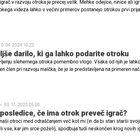
grač v razvoju otroka je precej velik. Mehke odejice, ninice ali ig
ubkega videza lahko v večini primerov postanejo otrokov prvi prija
 posebno mesto v njegovem življenju. Preverite, zakaj.
10. 04. 2024 10.22
ljše darilo, ki ga lahko podarite otroku
ivljenju slehernega otroka pomembno vlogo. Vsaka od njih je lahk
člen pri razvoju malčka, če je le predstavljena na primeren nači
03. 11. 2023 05.00
posledice, če ima otrok preveč igrač?
i naši otroci med odraščanjem več kot mi (in da bi stari starši svoj
 vse, kar jim srce poželi), spodbuja tudi neskončen krog novih ig
o hišo polno igrač, našim otrokom – pa tudi sebi – ne delamo n