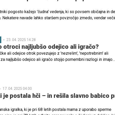
letniki pogosto kažejo 'čudna' vedenja, ki so povsem običajna in de
a. Nekatere navade lahko staršem povzročijo zmedo, vendar veči
aščanjem mine. V tem članku bomo raziskali sedem čudnih vedenj
 izvajajo, in podali nasvete, kako se z njimi spoprijeti.
23. 04. 2025 14.28
 otroci najljubšo odejico ali igračo?
ačke ali odejice otrok povezujejo z 'nezrelim', 'nepotrebnim' ali
 za najljubšo odejico ali igračo stojijo pomembni razlogi in imajo
 Vsekakor pa so dobre za otrokov razvoj!
17. 04. 2025 04.00
i je postala hči – in rešila slavno babico 
nska igralka, ki je pri 68 letih postala mama z uporabo sperme