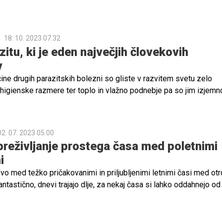
av vse več staršev in strokovnjakov verjame, da bi nam bilo vse
 otroci veliko manj igrač, kot je to v navadi. Preverite, zakaj.
18. 10. 2023 07.32
itu, ki je eden največjih človekovih
v
ine drugih parazitskih bolezni so gliste v razvitem svetu zelo
 higienske razmere ter toplo in vlažno podnebje pa so jim izjemn
rite, kakšni so simptomi in kako se jih znebiti.
02. 07. 2023 05.00
 preživljanje prostega časa med poletnimi
i
vo med težko pričakovanimi in priljubljenimi letnimi časi med otro
fantastično, dnevi trajajo dlje, za nekaj časa si lahko oddahnejo od
se posvetijo zgolj igri, raziskovanju in druženju s prijatelji ter dru
šnje počitnice toliko boljše, smo za vas pripravili nekaj idej in
reživljati svoj prosti čas.