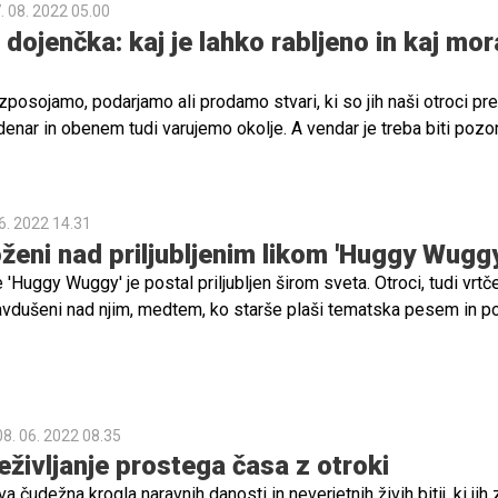
. 08. 2022 05.00
dojenčka: kaj je lahko rabljeno in kaj mor
posojamo, podarjamo ali prodamo stvari, ki so jih naši otroci prer
enar in obenem tudi varujemo okolje. A vendar je treba biti pozo
enčka – določenih stvari ni dobro prevečkrat uporabiti. Preverite,
 novo in kaj je popolnoma v redu tudi rabljeno!
6. 2022 14.31
oženi nad priljubljenim likom 'Huggy Wuggy
e 'Huggy Wuggy' je postal priljubljen širom sveta. Otroci, tudi vrtč
vdušeni nad njim, medtem, ko starše plaši tematska pesem in 
rašljive verze in namene lutke. Bodite pozorni na to, kaj spremljajo
n kakšne igrice igrajo. Več v spodnjih vrsticah.
08. 06. 2022 08.35
eživljanje prostega časa z otroki
a čudežna krogla naravnih danosti in neverjetnih živih bitij, ki jih 