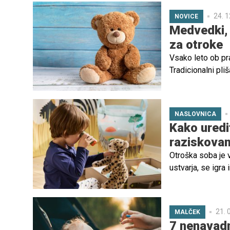
24. 1
NOVICE
Medvedki, 
za otroke
Vsako leto ob pra
Tradicionalni pliš
letos so nekateri
medvedki, predvs
najboljša izbira z
NASLOVNICA
Kako uredi
raziskovanj
Otroška soba je ve
ustvarja, se igra
kreativnost, učen
doživlja male ava
21. 
MALČEK
7 nenavadn