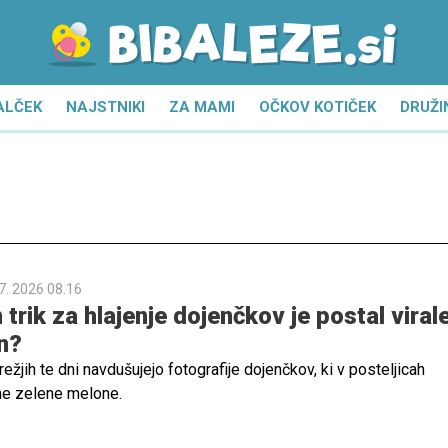
ALČEK
NAJSTNIKI
ZA MAMI
OČKOV KOTIČEK
DRUŽI
7. 2026 08.16
rik za hlajenje dojenčkov je postal viral
en?
žjih te dni navdušujejo fotografije dojenčkov, ki v posteljicah
e zelene melone.