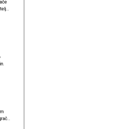
rače
telj
o
n.
im
rač.
obene