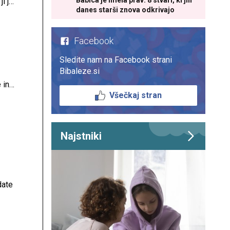
Babica je imela prav: 8 stvari, ki jih
i je
danes starši znova odkrivajo
Facebook
Sledite nam na Facebook strani
Bibaleze.si
 in
Všečkaj stran
v. V
 v
Najstniki
date