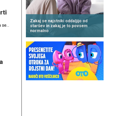
rti
Zakaj se najstniki oddaljijo od
a se
staršev in zakaj je to povsem
normalno
a
ilo