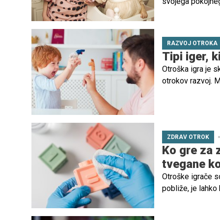
svojega pokojnega 
vrnila voljo do živ
RAZVOJ OTROKA
Tipi iger,
Otroška igra je s
otrokov razvoj. M
čustvene spretnos
nadaljevanju izpo
najzgodnejših fa
ZDRAV OTROK
Ko gre za z
tvegane ko
Otroške igrače so
pobliže, je lahko