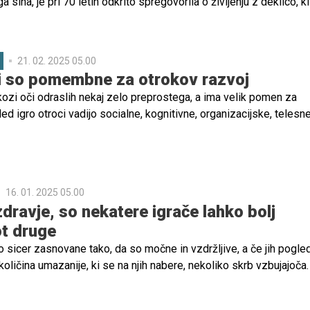
sina, je pri 70 letih odkrito spregovorila o življenju z deklico, ki j
ljenja.
21. 02. 2025 05.00
 ki so pomembne za otrokov razvoj
kozi oči odraslih nekaj zelo preprostega, a ima velik pomen za
ed igro otroci vadijo socialne, kognitivne, organizacijske, telesne
ti, vključno z ustvarjalnostjo, domišljijo in reševanjem problemo
stavljamo različne tipe iger, ki si sledijo skozi odraščanje otroka
zah.
16. 01. 2025 05.00
dravje, so nekatere igrače lahko bolj
t druge
 sicer zasnovane tako, da so močne in vzdržljive, a če jih pogle
 količina umazanije, ki se na njih nabere, nekoliko skrb vzbujajoča.