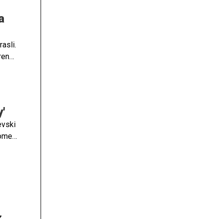
a
asli.
ren
 kaj
'
evski
pomen
 vaši
z