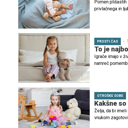
Pomen plišastih i
privlačnega in lj
in zasedajo prav
PROSTI ČAS
To je najbo
Igrače imajo v ž
namreč pomemben 
OTROŠKE SOBE
Kakšne so 
Želja, da bi imel
vnukom zagotovili
A s tem, ko imam