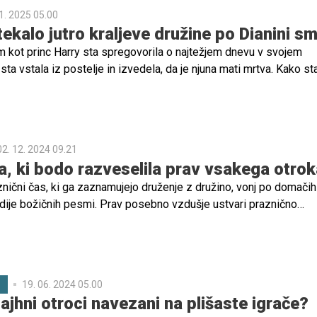
1. 2025 05.00
ekalo jutro kraljeve družine po Dianini sm
am kot princ Harry sta spregovorila o najtežjem dnevu v svojem
ko sta vstala iz postelje in izvedela, da je njuna mati mrtva. Kako st
 nepričakovano smrtjo?
02. 12. 2024 09.21
la, ki bodo razveselila prav vsakega otrok
znični čas, ki ga zaznamujejo druženje z družino, vonj po domačih
dije božičnih pesmi. Prav posebno vzdušje ustvari praznično
, pod katero se skrivajo skrbno izbrana darila. Za najmlajše je
nju daril neizmerno, a izbira prave igrače ni vedno lahka naloga.
e sanje, želje in interese, zato se starši pogosto znajdejo pred
rati popolno darilo, ki bo razveselilo, zabavalo in hkrati spodbud
19. 06. 2024 05.00
C
a bo ta izziv letos manjši, smo za vas pripravili nekaj idej.
ajhni otroci navezani na plišaste igrače?