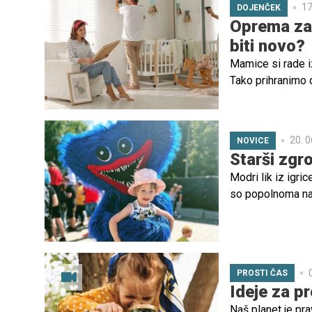
17
DOJENČEK
Oprema za 
biti novo?
Mamice si rade iz
Tako prihranimo d
pri opremi za doj
je pametno kupiti
20. 0
NOVICE
Starši zgr
Modri lik iz igric
so popolnoma na
lika, ki skriva st
otroci na spletu i
PROSTI ČAS
Ideje za pr
Naš planet je prav