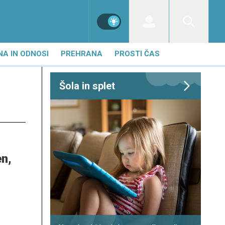
NA IN ODNOSI
PREHRANA
PROSTI ČAS
Šola in splet
en,