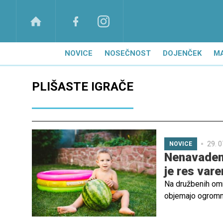
NOVICE
NOSEČNOST
DOJENČEK
M
PLIŠASTE IGRAČE
29. 0
NOVICE
Nenavaden t
je res var
Na družbenih omre
objemajo ogromn