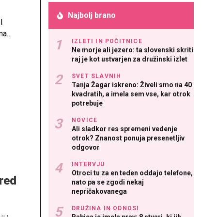
Najbolj brano
l
na
IZLETI IN POČITNICE
, ki
Ne morje ali jezero: ta slovenski skriti
raj je kot ustvarjen za družinski izlet
SVET SLAVNIH
Tanja Žagar iskreno: Živeli smo na 40
kvadratih, a imela sem vse, kar otrok
potrebuje
NOVICE
Ali sladkor res spremeni vedenje
otrok? Znanost ponuja presenetljiv
odgovor
INTERVJU
Otroci tu za en teden oddajo telefone,
pred
nato pa se zgodi nekaj
nepričakovanega
DRUŽINA IN ODNOSI