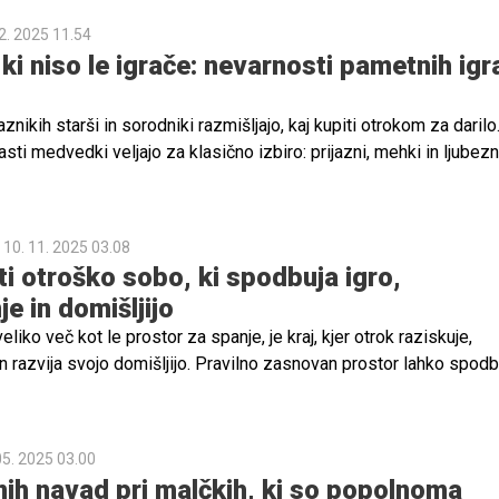
2. 2025 11.54
ki niso le igrače: nevarnosti pametnih igr
znikih starši in sorodniki razmišljajo, kaj kupiti otrokom za darilo
asti medvedki veljajo za klasično izbiro: prijazni, mehki in ljubezn
 znanstveniki, raziskovalci in otroški strokovnjaki izrazili skrb, d
em tisti z vgrajeno tehnologijo ali umetno inteligenco, morda ni
a božično darilo.
10. 11. 2025 03.08
ti otroško sobo, ki spodbuja igro,
e in domišljijo
liko več kot le prostor za spanje, je kraj, kjer otrok raziskuje,
 in razvija svojo domišljijo. Pravilno zasnovan prostor lahko spodb
je in družinsko povezovanje, hkrati pa postane kotiček, kjer vsak
nture.
05. 2025 03.00
ih navad pri malčkih, ki so popolnoma