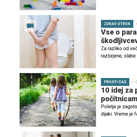
usluge. Pravzapr
bolje, če bi imeli
ZDRAV OTROK
Vse o paraz
škodljivce
Za razliko od več
razširjene, slabe
naklonjeni. Preve
PROSTI ČAS
10 idej za
počitnicam
Poletje je zagoto
dijaki. Vreme je 
in obveznosti ter 
Da pa bi bile leto
predlogov, kako p