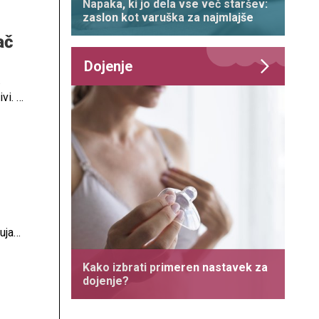
Napaka, ki jo dela vse več staršev:
zaslon kot varuška za najmlajše
ač
Dojenje
.
ivi. A
a
so
uja
 dan
Kako izbrati primeren nastavek za
dojenje?