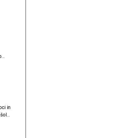
m
o
ci in
 šole
žino.