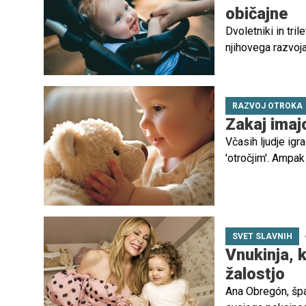
običajne
Dvoletniki in tri
njihovega razvoj
teh vedenj z odr
jih otroci pogosto
RAZVOJ OTROKA
Zakaj imajo
Včasih ljudje igr
'otročjim'. Ampak
številne pomene.
SVET SLAVNIH
Vnukinja, k
žalostjo
Ana Obregón, špa