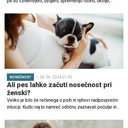
pa so vznemirjeni, utrujeni, spremenijo rutino, okolje,
norijo, vi pa vreščite: 'Če ne nehate, bomo šli takoj
domov!' In se potem za nekaj trenutkov vsi nekoliko
umirite, nato pa se celotna situacija odvije znova.
04. 06. 2024 01.45
NOSEČNOST
Ali pes lahko začuti nosečnost pri
ženski?
Veliko je bilo že rečenega o psih in njihovi nadpovprečni
intuiciji. Kužki naj bi namreč odlično zaznavali počutje in
energijo ljudi v svoji okolici. Tako vedo, kdaj potrebujemo
tolažbo in kdaj smo srečni ter se veselijo z nami, ko
vihtijo svoje igrive repe. Kaj pa nosečnost? Ali čutijo tudi