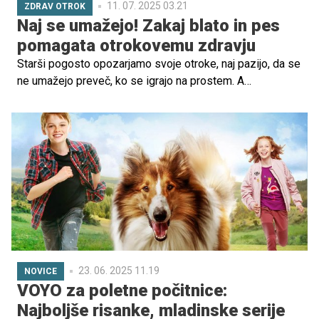
11. 07. 2025 03.21
ZDRAV OTROK
Naj se umažejo! Zakaj blato in pes
pomagata otrokovemu zdravju
Starši pogosto opozarjamo svoje otroke, naj pazijo, da se
ne umažejo preveč, ko se igrajo na prostem. A
znanstveniki in zdravniki zdaj opozarjajo, da je prav
nasprotno vedenje – dovoliti otrokom igro v prsti, pesku
in blatu – ključno za njihov zdrav razvoj.
23. 06. 2025 11.19
NOVICE
VOYO za poletne počitnice:
Najboljše risanke, mladinske serije