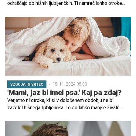
odraščajo ob hišnih ljubljenčkih. Ti namreč lahko otroke
naučijo številnih različnih življenjskih veščin, poleg tega
so tudi izvrstni prijatelji, ki bodo vašemu otroku vedno
stali ob strani.
15. 11. 2024 05.00
VZGOJA IN VRTEC
'Mami, jaz bi imel psa.' Kaj pa zdaj?
Verjetno ni otroka, ki si v določenem obdobju ne bi
zaželel hišnega ljubljenčka. To so lahko manjše živali:
hrček, morski prašiček, papiga, ali pa večje, kot sta
denimo mucek in pes. Mnogo staršev se ob izjavi: "Mami,
jaz bi imel/a psa," znajde pred težo dilemo, ali otroku