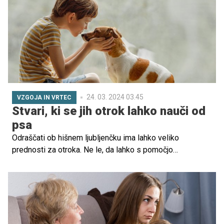
prihod novega bitja? Preverimo.
24. 03. 2024 03.45
VZGOJA IN VRTEC
Stvari, ki se jih otrok lahko nauči od
psa
Odraščati ob hišnem ljubljenčku ima lahko veliko
prednosti za otroka. Ne le, da lahko s pomočjo
vzgojenega psa otrok usvoji številne veščine skozi
prijateljstvo s psom lahko tudi zviša samopodobo,
občutek za empatijo ter pridobi številne druge koristi.
Preverite.