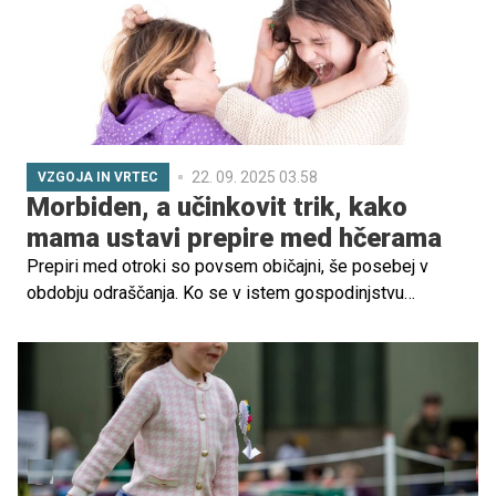
22. 09. 2025 03.58
VZGOJA IN VRTEC
Morbiden, a učinkovit trik, kako
mama ustavi prepire med hčerama
Prepiri med otroki so povsem običajni, še posebej v
obdobju odraščanja. Ko se v istem gospodinjstvu
znajdeta dve hčerki, ki se prepirata kot mačka in pes,
staršem pogosto hitro poidejo ideje, kako ponovno
vzpostaviti mir.