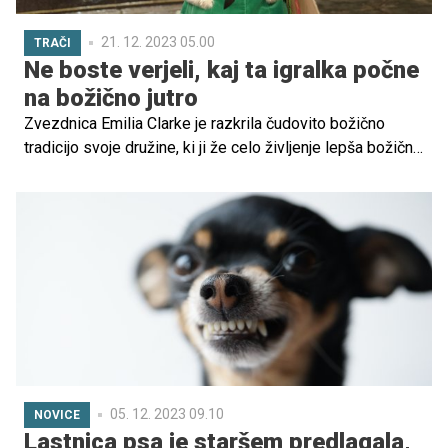
21. 12. 2023 05.00
TRAČI
Ne boste verjeli, kaj ta igralka počne
na božično jutro
Zvezdnica Emilia Clarke je razkrila čudovito božično
tradicijo svoje družine, ki ji že celo življenje lepša božična
jutra.
05. 12. 2023 09.10
NOVICE
Lastnica psa je staršem predlagala,