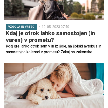
10. 05. 2023 07.40
VZGOJA IN VRTEC
Kdaj je otrok lahko samostojen (in
varen) v prometu?
Kdaj gre lahko otrok sam v in iz šole, na šolski avtobus in
samostojno kolesari v prometu? Zakaj so zakonske
omejitve in kako lahko starši pripravimo otroka na varno
udeležbo v prometu? Pojasnjujejo na Javni agenciji za
varnost prometa in policiji.