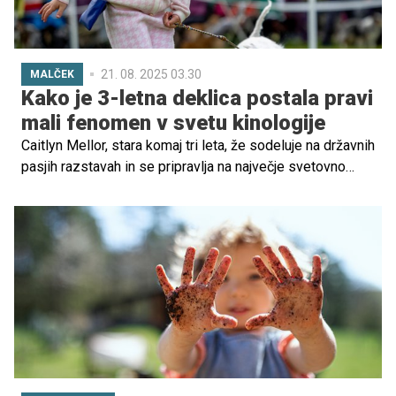
21. 08. 2025 03.30
MALČEK
Kako je 3-letna deklica postala pravi
mali fenomen v svetu kinologije
Caitlyn Mellor, stara komaj tri leta, že sodeluje na državnih
pasjih razstavah in se pripravlja na največje svetovno
tekmovanje – Crufts 2026. S tem je postala ena
najmlajših razstavljavk psov v zgodovini in pravi mali
fenomen v svetu kinologije.