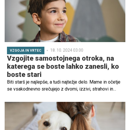
popustiti in ga osrečiti ali še nekaj časa počakati.
18. 10. 2024 03.00
VZGOJA IN VRTEC
Vzgojite samostojnega otroka, na
katerega se boste lahko zanesli, ko
boste stari
Biti starš je najlepše, a tudi najtežje delo. Mame in očetje
se vsakodnevno srečujejo z dvomi, izzivi, strahovi in
vprašanji, ali pravilno vzgajajo svoje otroke. Da bi staršem
olajšali delo, so vzgojitelji zbrali 13 pravil, ki sestavljajo
sveti gral vzgoje. To naj bi bilo po njihovem vse, kar
morate vedeti o vzgoji otroka ...