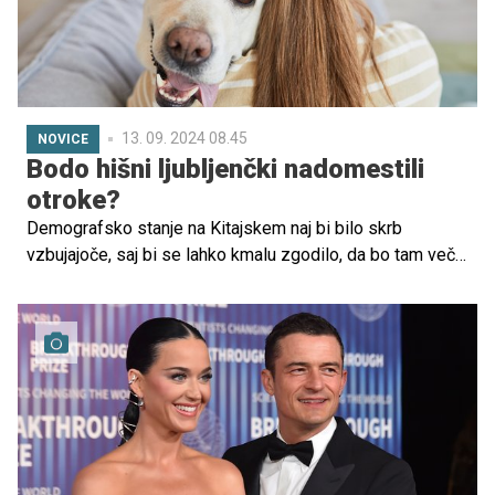
13. 09. 2024 08.45
NOVICE
Bodo hišni ljubljenčki nadomestili
otroke?
Demografsko stanje na Kitajskem naj bi bilo skrb
vzbujajoče, saj bi se lahko kmalu zgodilo, da bo tam več
hišnih ljubljenčkov kot otrok, poroča CNN. Izpostavili so
zgodbo kitajskega para, Hansena in njegove žene Momo,
ki sta poročena sedem let, skrbita pa za šest hišnih
ljubljenčkov v svojem stanovanju v središču Pekinga.