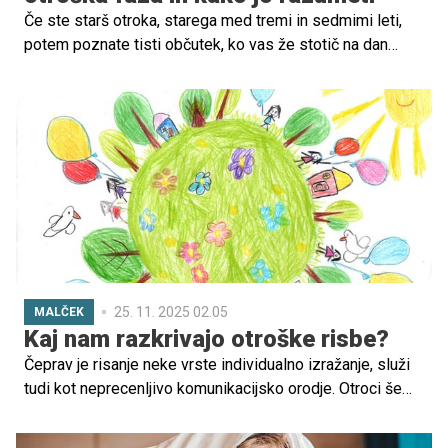
Če ste starš otroka, starega med tremi in sedmimi leti,
potem poznate tisti občutek, ko vas že stotič na dan
pričaka isto vprašanje – zakaj? Zakaj dežuje? Zakaj ima
pes rep? Zakaj moram spati? Zakaj je trava zelena?
25. 11. 2025 02.05
MALČEK
Kaj nam razkrivajo otroške risbe?
Čeprav je risanje neke vrste individualno izražanje, služi
tudi kot neprecenljivo komunikacijsko orodje. Otroci še
nimajo zadostnih sposobnosti za abstraktno jezikovno
izražanje, zato uporabljajo simbolne komunikacijske