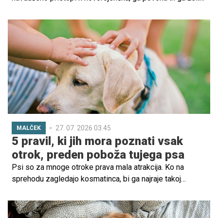
'poljubiti' z lizanjem po obrazu, rokah ali nogah. Za
marsikoga je to znak nežnosti in sprejemanja novega
člana družine, vendar se hkrati pojavi vprašanje: je pasje
lizanje dojenčka varno ali bi ga morali preprečiti?
27. 07. 2026 03.45
MALČEK
5 pravil, ki jih mora poznati vsak
otrok, preden poboža tujega psa
Psi so za mnoge otroke prava mala atrakcija. Ko na
sprehodu zagledajo kosmatinca, bi ga najraje takoj
pobožali, ga objeli ali stekli proti njemu. A strokovnjaki
opozarjajo: tudi prijazen in ljubek pes ni vedno pripravljen
na stik z neznancem. Otroci se morajo naučiti, kako se