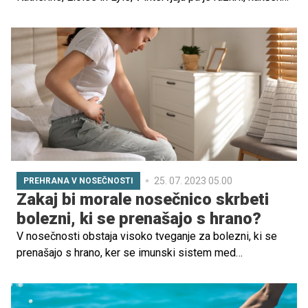
vzdevek imata zanj.
25. 07. 2023 05.00
PREHRANA V NOSEČNOSTI
Zakaj bi morale nosečnico skrbeti
bolezni, ki se prenašajo s hrano?
V nosečnosti obstaja visoko tveganje za bolezni, ki se
prenašajo s hrano, ker se imunski sistem med
nosečnostjo spremeni. To je naravno stanje, ki pripomore,
da z otrokom živita v sožitju. Vendar pa lahko taka
sprememba telesu oteži boj proti nekaterim škodljivim