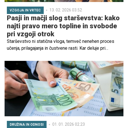
13. 02. 2026 03.52
VZGOJA IN VRTEC
Pasji in mačji slog starševstva: kako
najti pravo mero topline in svobode
pri vzgoji otrok
Starševstvo ni statična vloga, temveč nenehen proces
učenja, prilagajanja in čustvene rasti. Kar deluje pri
triletniku, lahko pri trinajstletniku povzroči odpor ali
zapiranje vase.
01. 01. 2026 02.23
DRUŽINA IN ODNOSI