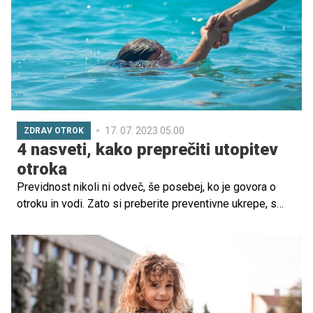
mikroorganizmom, ki se prenašajo s hrano. Tudi še
nerojeni otrok je v veliki nevarnosti, ker njegov imunski
sistem ni dovolj razvit, da bi se ubranil škodljivih
mikroorganizmov, ki se prenašajo s hrano.
17. 07. 2023 05.00
ZDRAV OTROK
4 nasveti, kako preprečiti utopitev
otroka
Previdnost nikoli ni odveč, še posebej, ko je govora o
otroku in vodi. Zato si preberite preventivne ukrepe, s
katerimi boste povečali varnost svojega otroka in
preprečili neželena tveganja za utopitev.