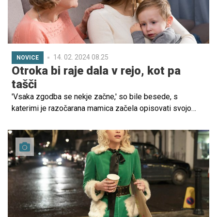
14. 02. 2024 08.25
NOVICE
Otroka bi raje dala v rejo, kot pa
tašči
'Vsaka zgodba se nekje začne,' so bile besede, s
katerimi je razočarana mamica začela opisovati svojo
življenjsko pot z bivšim partnerjem.