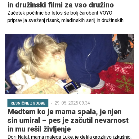
in družinski filmi za vso družino
Začetek počitnic bo letos še bolj čaroben! VOYO
pripravlja sveženj risank, mladinskih serij in družinskih
filmov – popolna izbira za poletne dni doma ali na morju.
Poglejte, kaj vse čaka na vas!
29. 05. 2025 09.34
RESNIČNE ZGODBE
Medtem ko je mama spala, je njen
sin umiral – pes je začutil nevarnost
in mu rešil življenje
Dori Natal, mama malega Luke, je delila grozljivo izkušnjo,