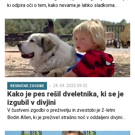
ki odpira oči o tem, kako nevarna je lahko sladkorna
bolezen tipa 1. "Mnogi mislijo, da je diabetes samo
manjša nevšečnost, nekaj, kar je enostavno obvladati,"
pravi Dori, "a ta bolezen je nepredvidljiva in neusmiljena."
24. 04. 2025 09.32
RESNIČNE ZGODBE
Kako je pes rešil dveletnika, ki se je
izgubil v divjini
V čustveni zgodbi o preživetju in zvestobi je 2-letni
Bodin Allen, ki je preživel strašno noč v oddaljeni divjini
Arizone, ponovno srečal psa, ki ga je našel in ga pripeljal
na varno. Ta srčna zgodba je ganila mnoge in izpostavila