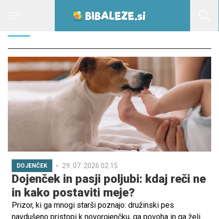
PES
29. 07. 2026 02.15
DOJENČEK
Dojenček in pasji poljubi: kdaj reči ne
in kako postaviti meje?
Prizor, ki ga mnogi starši poznajo: družinski pes
navdušeno pristopi k novorojenčku, ga povoha in ga želi