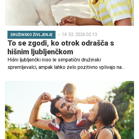
14. 02. 2026 02.13
DRUŽINSKO ŽIVLJENJE
To se zgodi, ko otrok odrašča s
hišnim ljubljenčkom
Hišni ljubljenčki niso le simpatični družinski
spremljevalci, ampak lahko zelo pozitivno vplivajo na
otrokov čustveni, socialni, kognitivni in fizični razvoj.