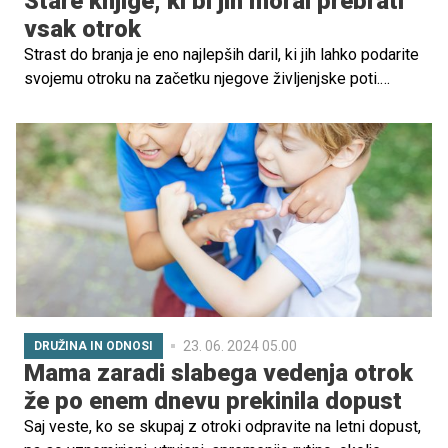
Stare knjige, ki bi jih moral prebrati
vsak otrok
Strast do branja je eno najlepših daril, ki jih lahko podarite
svojemu otroku na začetku njegove življenjske poti.
Skupne bralne urice so priložnost za povezovanje, razvoj
otrokovih bralnih veščin, domišljije in osebnosti. Prave
knjige pa lahko vse to še dodatno poglobijo. Obstajajo
namreč brezčasne zgodbe in klasike, ki ste jih brali že vi
in imajo zaradi tega moč, da vas popeljejo v brezskrbno
otroštvo. Čeprav so stare, imajo moč, da otrokom predajo
dragocene življenjske lekcije, ki bodo ostale z njim do
konca življenja. Preverite nabor 5 otroških knjig, ki se že
leta prenašajo iz generacije v generacijo in še dolgo ne
bodo šle v pozabo.
23. 06. 2024 05.00
DRUŽINA IN ODNOSI
Mama zaradi slabega vedenja otrok
že po enem dnevu prekinila dopust
Saj veste, ko se skupaj z otroki odpravite na letni dopust,