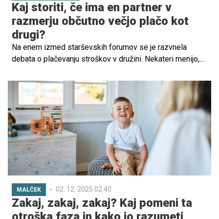
Kaj storiti, če ima en partner v
razmerju občutno večjo plačo kot
drugi?
Na enem izmed starševskih forumov se je razvnela
debata o plačevanju stroškov v družini. Nekateri menijo,
da je prav, da je denar v družini skupen, spet drugi menijo,
da je prav, da ima vsak partner svoje prihodke in se
skupaj dogovorita, koliko bosta prispevala k plačevanju
stroškov. Kako pa vi gledate na to?
02. 12. 2025 02.40
MALČEK
Zakaj, zakaj, zakaj? Kaj pomeni ta
otroška faza in kako jo razumeti