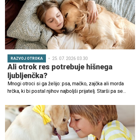
psu približati na varen način – zase in za žival.
25. 07. 2026 03.30
RAZVOJ OTROKA
Ali otrok res potrebuje hišnega
ljubljenčka?
Mnogi otroci si ga želijo: psa, mačko, zajčka ali morda
hrčka, ki bi postal njihov najboljši prijatelj. Starši pa se
pogosto znajdejo pred dilemo: ali bo hišni ljubljenček
otroku res koristil ali bo postal le še ena obveznost za
odrasle?