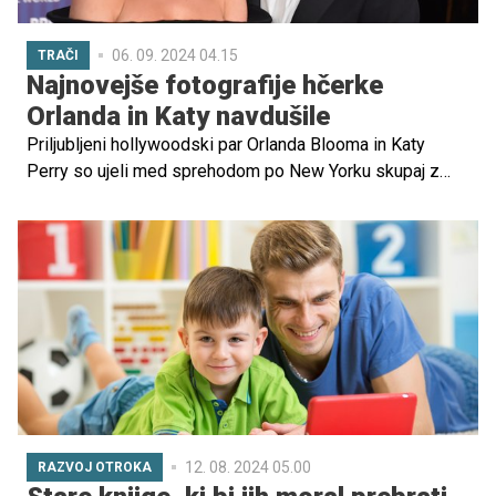
06. 09. 2024 04.15
TRAČI
Najnovejše fotografije hčerke
Orlanda in Katy navdušile
Priljubljeni hollywoodski par Orlanda Blooma in Katy
Perry so ujeli med sprehodom po New Yorku skupaj z
njuno deklico Daisy. Skuštrana svetlolaska je s svojo
ljubko podobo ukradla srce javnosti.
12. 08. 2024 05.00
RAZVOJ OTROKA