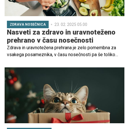
23. 02. 2025 05.00
ZDRAVA NOSEČNICA
Nasveti za zdravo in uravnoteženo
prehrano v času nosečnosti
Zdrava in uravnotežena prehrana je zelo pomembna za
vsakega posameznika, v času nosečnosti pa še toliko
bolj, saj vse, kar zaužijete, v določenem deležu dobi tudi
vaš plod. Naše babice so rade govorile, da mora
nosečnica jesti za dva, no, to vsekakor ne drži.
Pomembno je predvsem to, da je na vašem jedilniku
raznolika in uravnotežena prehrana, ki je bogata z
vitamini, minerali in beljakovinam. Da vam bo lažje, so v
porodnišnici Postojna pripravili nekaj nasvetov in
priporočil, s katerimi si lahko pomagate, če ste v
veselem pričakovanju.