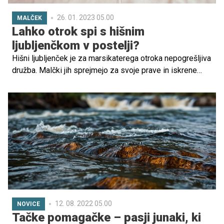
26. 01. 2023 05.00
MALČEK
Lahko otrok spi s hišnim
ljubljenčkom v postelji?
Hišni ljubljenček je za marsikaterega otroka nepogrešljiva
družba. Malčki jih sprejmejo za svoje prave in iskrene
prijatelje ter si želijo preživeti čim več časa v njihovi
družbi. Zato nemalokrat prosijo tudi, da bi lahko hišni
ljubljenček spal v njihovi postelji. Pa je to v redu ali ne?
12. 08. 2022 05.00
NOVICE
Tačke pomagačke – pasji junaki, ki