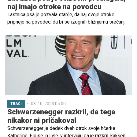
naj imajo otroke na povodcu
Lastnica psa je pozvala starše, da naj svoje otroke
pripnejo na povodec, da bi se izognili bližnjemu srečanju
z neznanimi psi. S tem je povzročila burno razpravo.
03. 10. 2023 05.00
TRAČI
Schwarzenegger razkril, da tega
nikakor ni pričakoval
Schwarzenegger je dedek dveh otrok svoje hčerke
Katherine, Eloise in Lyle, v intervjuju pa je razkril, kakšen