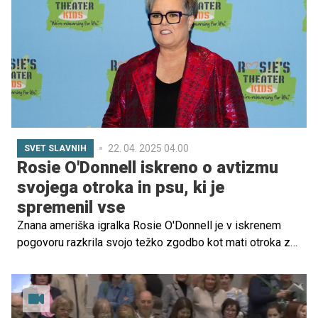
neverjetno moč vezi med ljudmi in živalmi.
22. 04. 2025 04.00
SVET SLAVNIH
Rosie O'Donnell iskreno o avtizmu
svojega otroka in psu, ki je
spremenil vse
Znana ameriška igralka Rosie O'Donnell je v iskrenem
pogovoru razkrila svojo težko zgodbo kot mati otroka z
avtizmom. 12-letni Clay se je več let boril z
osamljenostjo, anksioznostjo in zapiranjem vase – vse
dokler v njuno življenje ni stopila službena psička Kuma.