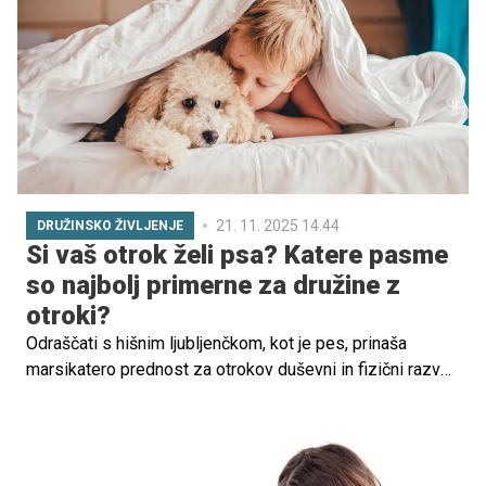
metode, kot je risanje, s katerimi nam ponudijo vpogled v
njihov odnos do sveta, okolja in ljudi okoli sebe. Z njihovo
pomočjo izražajo svojo osebnost, svoje strahove,
veselje, sanje, včasih pa celo bolečino.
21. 11. 2025 14.44
DRUŽINSKO ŽIVLJENJE
Si vaš otrok želi psa? Katere pasme
so najbolj primerne za družine z
otroki?
Odraščati s hišnim ljubljenčkom, kot je pes, prinaša
marsikatero prednost za otrokov duševni in fizični razvoj.
Ob skrbi za hišnega ljubljenčka se namreč tudi otrok več
giba, na ta način se razvija tudi njegova motorika, hkrati
razvija svoj čut za empatijo, sodelovanje, skrb in
odgovornost do drugih bitij.