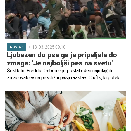
13. 03. 2025 09.10
NOVICE
Ljubezen do psa ga je pripeljala do
zmage: 'Je najboljši pes na svetu'
Šestletni Freddie Osborne je postal eden najmlajših
zmagovalcev na prestižni pasji razstavi Crufts, ki poteka
v Birminghamu. Freddie in njegova psička Penny, stara
osem let, sta premagala večletne veterane in domov
ponosno odnesla pokal.