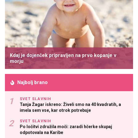
Kdaj je dojenček pripravljen na prvo kopanje v
morju
Najbolj brano
SVET SLAVNIH
Tanja Žagar iskreno: Živeli smo na 40 kvadratih, a
imela sem vse, kar otrok potrebuje
SVET SLAVNIH
Po ločitvi združila moči: zaradi hčerke skupaj
odpotovala na Karibe