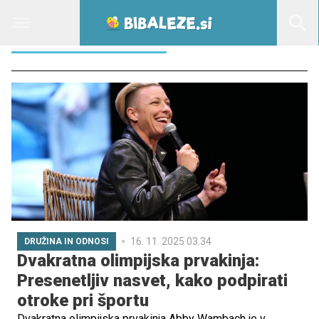
OTROŠKI TRENINGI
16. 11. 2025 03.34
DRUŽINA IN ODNOSI
Dvakratna olimpijska prvakinja:
Presenetljiv nasvet, kako podpirati
otroke pri športu
Dvakratna olimpijska prvakinja Abby Wambach je v