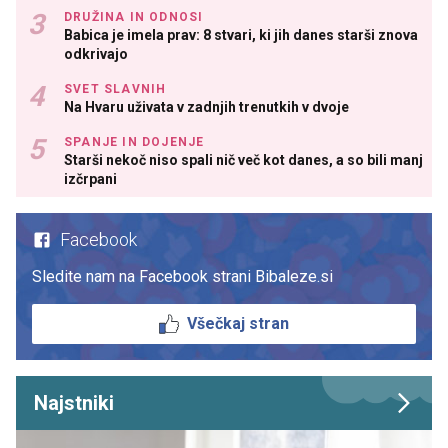
DRUŽINA IN ODNOSI
Babica je imela prav: 8 stvari, ki jih danes starši znova
odkrivajo
SVET SLAVNIH
Na Hvaru uživata v zadnjih trenutkih v dvoje
SPANJE IN DOJENJE
Starši nekoč niso spali nič več kot danes, a so bili manj
izčrpani
Facebook
Sledite nam na Facebook strani Bibaleze.si
Všečkaj stran
Najstniki