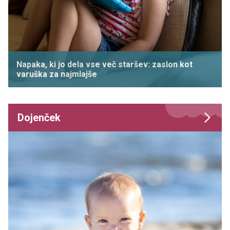
Napaka, ki jo dela vse več staršev: zaslon kot
varuška za najmlajše
Dojenček