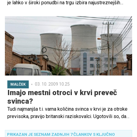
je lahko v široki ponudbi na trgu izbira najustreznejših
pleničk kar velik zalogaj. Na kaj je dobro biti pozoren pri
izbiri?
03. 10. 2009 10.25
MALČEK
Imajo mestni otroci v krvi preveč
svinca?
Tudi najmanjša t.i. varna količina svinca v krvi je za otroke
previsoka, pravijo britanski raziskovalci. Ugotovili so, da
škoduje njihovemu čustvenemu in intelektualnemu
razvoju.
PRIKAZAN JE SEZNAM ZADNJIH 7 ČLANKOV S KLJUČNO