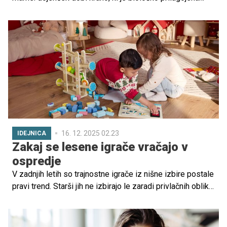
njegovim potrebam, in mamica pogosto hitreje okreva po
porodu. Greenfeeding pa pokaže širšo sliko – hranjenje
dojenčka ima lahko tudi okoljski vpliv. Kaj kažejo
raziskave o dojenju in mlečni formuli?
16. 12. 2025 02.23
IDEJNICA
Zakaj se lesene igrače vračajo v
ospredje
V zadnjih letih so trajnostne igrače iz nišne izbire postale
pravi trend. Starši jih ne izbirajo le zaradi privlačnih oblik
in izgledov, temveč zaradi premišljenih razlogov, saj so
trpežne, varne, izdelane iz naravnih ali obnovljivih
materialov, hkrati pa podpirajo otrokov razvoj in