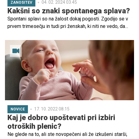
04. 02. 2024 03.45
ZANOSITEV
Kakšni so znaki spontanega splava?
Spontani splavi so na žalost dokaj pogosti. Zgodijo se v
prvem trimesečju in tudi pri ženskah, ki niti ne vedo, da
so noseče. Na vprašanja o spontanem splavu sta
odgovarjala Marko Mugoša, dr. med., specialist gin. in
por., in Aneja Gombač, dr. med., specializantka gin. in por.
iz Bolnišnice za ženske bolezni in porodništvo Postojna.
17. 10. 2022 08.15
NOVICE
Kaj je dobro upoštevati pri izbiri
otroških plenic?
Ne glede na to, ali ste novopečeni ali že izkušeni starši,