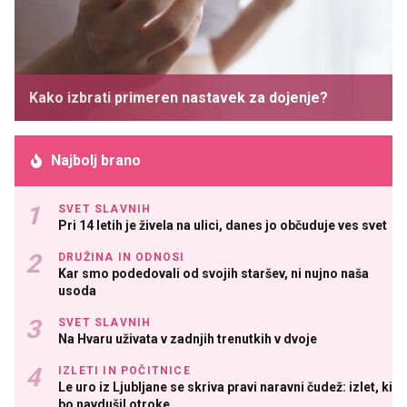
Kako izbrati primeren nastavek za dojenje?
Najbolj brano
SVET SLAVNIH
Pri 14 letih je živela na ulici, danes jo občuduje ves svet
DRUŽINA IN ODNOSI
Kar smo podedovali od svojih staršev, ni nujno naša
usoda
SVET SLAVNIH
Na Hvaru uživata v zadnjih trenutkih v dvoje
IZLETI IN POČITNICE
Le uro iz Ljubljane se skriva pravi naravni čudež: izlet, ki
bo navdušil otroke