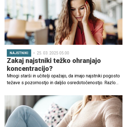
zmanjšujejo vpliv na okolje.
25. 03. 2025 05.00
NAJSTNIKI
Zakaj najstniki težko ohranjajo
koncentracijo?
Mnogi starši in učitelji opažajo, da imajo najstniki pogosto
težave s pozornostjo in daljšo osredotočenostjo. Razlogi
za to so številni in kompleksni, povezani pa so z
biološkimi, psihološkimi in okoljskimi dejavniki.
Razumevanje le-teh ter uvajanje ustreznih strategij lahko
bistveno pripomoreta k boljšemu obvladovanju izzivov s
koncentracijo. V nadaljevanju preverite, kako jih lahko pri
tem podprete.