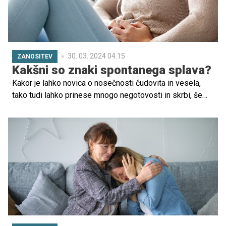
30. 03. 2024 04.15
ZANOSITEV
Kakšni so znaki spontanega splava?
Kakor je lahko novica o nosečnosti čudovita in vesela,
tako tudi lahko prinese mnogo negotovosti in skrbi, še
zlasti v zgodnjem obdobju, ko je tveganje za spontani
splav večje. Za tiste, ki gredo skozi izkušnjo spontanega
splava, je to zelo zahtevno in čustveno obdobje.