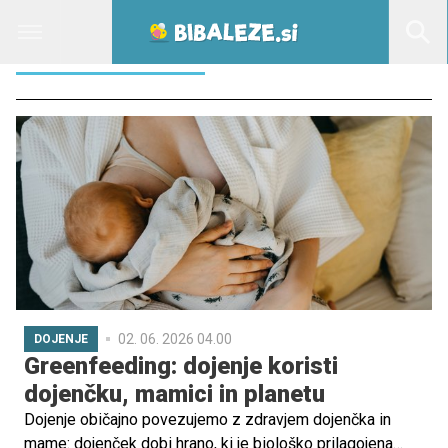
OKOLJSKI VPLIV
02. 06. 2026 04.00
DOJENJE
Greenfeeding: dojenje koristi
dojenčku, mamici in planetu
Dojenje običajno povezujemo z zdravjem dojenčka in
mame: dojenček dobi hrano, ki je biološko prilagojena