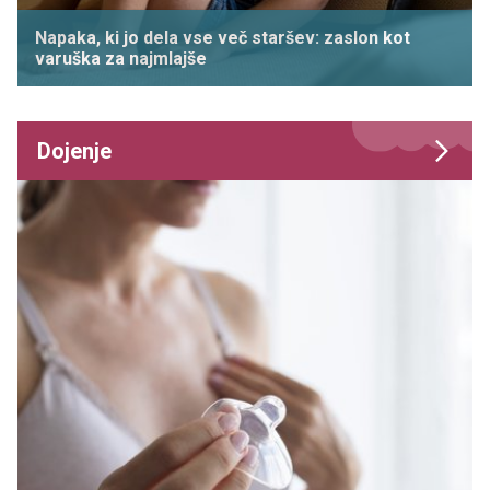
Napaka, ki jo dela vse več staršev: zaslon kot
varuška za najmlajše
Dojenje