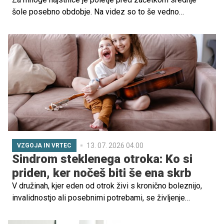
šole posebno obdobje. Na videz so to še vedno
počitnice, čas brez zgodnjega vstajanja, testov in
domačih nalog, v ozadju pa se pogosto pojavljajo
vznemirjenje, pričakovanje in tudi strah pred neznanim.
13. 07. 2026 04.00
VZGOJA IN VRTEC
Sindrom steklenega otroka: Ko si
priden, ker nočeš biti še ena skrb
V družinah, kjer eden od otrok živi s kronično boleznijo,
invalidnostjo ali posebnimi potrebami, se življenje
pogosto vrti okoli zdravljenja, pregledov, terapij in
številnih odločitev. Vsakdan je pogosto prilagojen