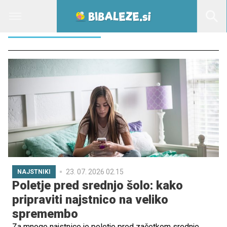
ODZIV STARŠEV
23. 07. 2026 02.15
NAJSTNIKI
Poletje pred srednjo šolo: kako
pripraviti najstnico na veliko
spremembo
Za mnoge najstnice je poletje pred začetkom srednje