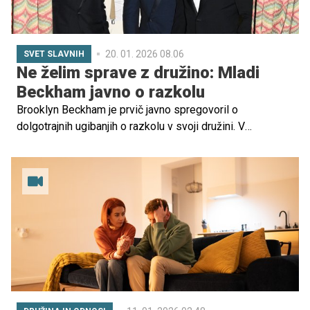
20. 01. 2026 08.06
SVET SLAVNIH
Ne želim sprave z družino: Mladi
Beckham javno o razkolu
Brooklyn Beckham je prvič javno spregovoril o
dolgotrajnih ugibanjih o razkolu v svoji družini. V
čustvenem zapisu na Instagramu je poudaril, da si sprave
z Davidom in Victorio Beckham ne želi ter da je zaradi
pritiska in nadzora staršev trpel tesnobo, ki je izginila
šele, ko se je od njih distanciral.