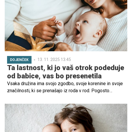
in nas uči previdnosti.
13. 11. 2025 13.45
DOJENČEK
Ta lastnost, ki jo vaš otrok podeduje
od babice, vas bo presenetila
Vsaka družina ima svojo zgodbo, svoje korenine in svoje
značilnosti, ki se prenašajo iz roda v rod. Pogosto
slišimo, da je otrok podoben babici ali da je podedoval
določene značilnosti prav po njej. A koliko v resnici otrok
podeduje od svoje babice? In kakšen je pomen teh
genetskih povezav za njegovo zdravje in razvoj?