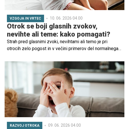
10. 06. 2026 04.00
VZGOJA IN VRTEC
Otrok se boji glasnih zvokov,
nevihte ali teme: kako pomagati?
Strah pred glasnimi zvoki, nevihtami ali temo je pri
otrocih zelo pogost in v večini primerov del normalnega
razvoja. Strokovnjaki poudarjajo, da otroci pogosto
reagirajo na zvoke in situacije, ki jih ne razumejo ali jih
doživljajo kot nepredvidljive, saj še nimajo popolnoma
razvitega občutka varnosti in razlage sveta okoli sebe.
09. 06. 2026 04.00
RAZVOJ OTROKA