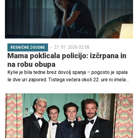
21. 01. 2026 02.58
RESNIČNE ZGODBE
Mama poklicala policijo: izčrpana in
na robu obupa
Kylie je bila tedne brez dovolj spanja – pogosto je spala
le dve uri zapored. Tistega večera okoli 22. ure ni imela
časa pripraviti večerje, njen mož je delal pozno in je bila
sama doma z otroki ...