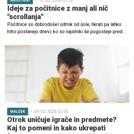
10. 02. 2026 02.52
NAJSTNIKI
Ideje za počitnice z manj ali nič
"scrollanja"
Počitnice so dobrodošel odmik od šole, hkrati pa lahko
hitro postanejo dnevi, ko so najstniki še pogosteje pred
zasloni.
09. 02. 2026 02.03
MALČEK
Otrok uničuje igrače in predmete?
Kaj to pomeni in kako ukrepati