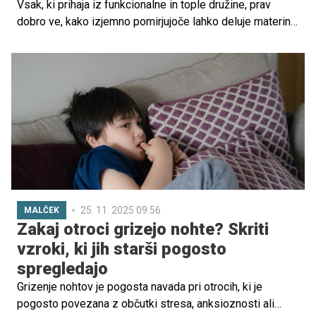
Vsak, ki prihaja iz funkcionalne in tople družine, prav
dobro ve, kako izjemno pomirjujoče lahko deluje materin
ali očetov objem ob trenutkih slabosti, nemoči ali žalosti.
Včasih se zdi, da ko nas objameta mama ali oče, vse
težave izginejo in svet se za trenutek zdi bolj varen. Je
res?
25. 11. 2025 09.56
MALČEK
Zakaj otroci grizejo nohte? Skriti
vzroki, ki jih starši pogosto
spregledajo
Grizenje nohtov je pogosta navada pri otrocih, ki je
pogosto povezana z občutki stresa, anksioznosti ali