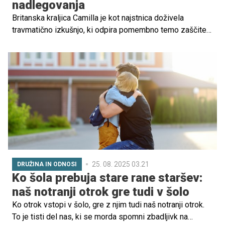
nadlegovanja
Britanska kraljica Camilla je kot najstnica doživela
travmatično izkušnjo, ki odpira pomembno temo zaščite
otrok in mladostnikov pred spolnim nadlegovanjem. Ko je
bila še najstnica, je doživela poskus spolnega
nadlegovanja na vlaku, a se je pogumno zoperstavila
napadalcu.
25. 08. 2025 03.21
DRUŽINA IN ODNOSI
Ko šola prebuja stare rane staršev:
naš notranji otrok gre tudi v šolo
Ko otrok vstopi v šolo, gre z njim tudi naš notranji otrok.
To je tisti del nas, ki se morda spomni zbadljivk na