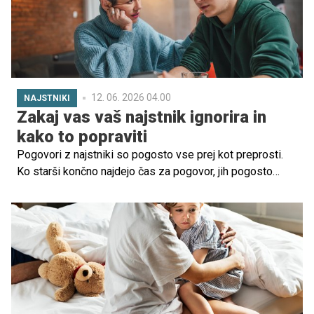
12. 06. 2026 04.00
NAJSTNIKI
Zakaj vas vaš najstnik ignorira in
kako to popraviti
Pogovori z najstniki so pogosto vse prej kot preprosti.
Ko starši končno najdejo čas za pogovor, jih pogosto
pričakajo tišina, odmaknjenost ali celo očitna
nezainteresiranost. Na drugi strani pa najstniki pogosto
doživljajo močna čustva, stiske in dvome, a jih kljub temu
raje zadržijo zase ali delijo z vrstniki. Zakaj?