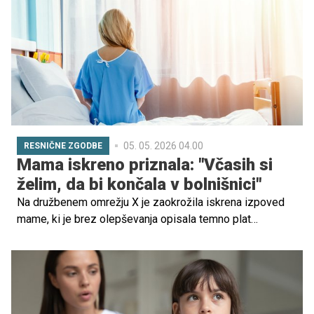
samostojen in čustveno stabilen, vendar pa se za to
prilagojenostjo včasih skriva nekaj manj vidnega: otrok, ki
se je naučil, da je sprejet predvsem takrat, ko je miren, tih
in ne zahteva preveč prostora zase.
05. 05. 2026 04.00
RESNIČNE ZGODBE
Mama iskreno priznala: "Včasih si
želim, da bi končala v bolnišnici"
Na družbenem omrežju X je zaokrožila iskrena izpoved
mame, ki je brez olepševanja opisala temno plat
starševstva, takšno, o kateri se redko govori na glas.