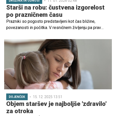
11. 01. 2026 02.48
DRUŽINA IN ODNOSI
Starši na robu: čustvena izgorelost
po prazničnem času
Prazniki so pogosto predstavljeni kot čas bližine,
povezanosti in počitka. V resničnem življenju pa prav
obdobje po praznikih pri mnogih starših razkrije izrazit
upad energije, povečano razdražljivost, čustveno
otopelost in občutek notranje praznine. A prazniki sami
po sebi niso vzrok čustvene izgorelosti, pogosteje
delujejo kot zadnji sprožilec v že dolgo
preobremenjenem sistemu.
15. 12. 2025 13.51
DOJENČEK
Objem staršev je najboljše 'zdravilo'
za otroka