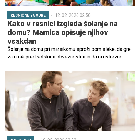
12. 02. 2026 02.50
RESNIČNE ZGODBE
Kako v resnici izgleda šolanje na
domu? Mamica opisuje njihov
vsakdan
Šolanje na domu pri marsikomu sproži pomisleke, da gre
za umik pred šolskimi obveznostmi in da ni ustrezno
poskrbljeno za socializacijo otrok. Hkrati pa obstajajo
družine, pri katerih poteka z veliko dela, učenja,
odgovornosti in izpitov. Svojo izkušnjo je delila mamica,
ki otroke šola na domu.