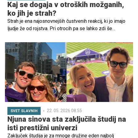
Kaj se dogaja v otroških možganih,
ko jih je strah?
Strah je ena najosnovnejših čustvenih reakcij, ki jo imajo
ljudje že od rojstva. Pri otrocih pa se lahko zdi še
posebej intenziven, od strahu pred temo do ločitvene
tesnobe ali strahu pred novimi situacijami. Razlog ni le v
domišljiji, temveč tudi v tem, kako so njihovi možgani še v
razvoju.
22. 05. 2026 08.55
SVET SLAVNIH
Njuna sinova sta zaključila študij na
isti prestižni univerzi
Zaključek študija je za mnoge družine eden najbolj