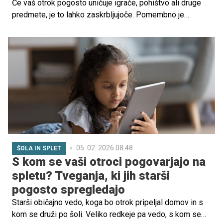
Če vaš otrok pogosto uničuje igrače, pohištvo ali druge
predmete, je to lahko zaskrbljujoče. Pomembno je
razumeti, da takšno vedenje običajno ni namenjeno
škodovanju, temveč je lahko posledica različnih
dejavnikov, kot so razvojne faze, čustvene potrebe ali
vpliv iz okolja.
05. 02. 2026 08.48
ŠOLA IN SPLET
S kom se vaši otroci pogovarjajo na
spletu? Tveganja, ki jih starši
pogosto spregledajo
Starši običajno vedo, koga bo otrok pripeljal domov in s
kom se druži po šoli. Veliko redkeje pa vedo, s kom se