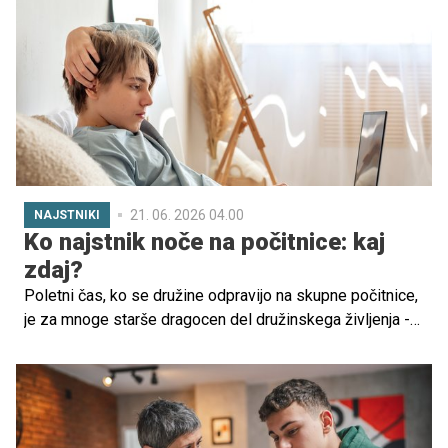
potrebam otroka, ki potrebuje več podpore, zato časa,
energije in pozornosti ni vedno mogoče razporediti tako,
kot bi si starši želeli. Starši se po svojih najboljših močeh
trudijo poskrbeti za vse otroke, vendar jih okoliščine
pogosto postavijo pred težke izbire. Nekdo potrebuje
več časa, več pomoči, več prisotnosti ...
21. 06. 2026 04.00
NAJSTNIKI
Ko najstnik noče na počitnice: kaj
zdaj?
Poletni čas, ko se družine odpravijo na skupne počitnice,
je za mnoge starše dragocen del družinskega življenja -
priložnost za umik od vsakodnevne rutine, skupne
trenutke in povezanost. Zato ni presenetljivo, da lahko
starša globoko zaskeli, ko najstnik nenadoma reče: Letos
ne grem več z vami na morje.