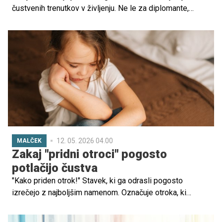
čustvenih trenutkov v življenju. Ne le za diplomante,
temveč tudi za njihove starše. Svoj ponos in veselje sta
delili dve slavni mami, igralka Kate Hudson in slovenska
pevka Helena Blagne. Njuna sinova sta zaključila študij na
isti univerzi, a v drugi smeri.
12. 05. 2026 04.00
MALČEK
Zakaj "pridni otroci" pogosto
potlačijo čustva
"Kako priden otrok!" Stavek, ki ga odrasli pogosto
izrečejo z najboljšim namenom. Označuje otroka, ki
sodeluje, ne povzroča težav, upošteva pravila in ne izraža
močnih čustev. Na prvi pogled tak otrok deluje zrel,