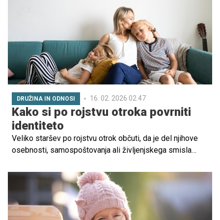
otroka kot za starše, saj nerazumevanje pogosto vodi v
ponavljanje, napetost ali celo jok.
16. 02. 2026 02.47
DRUŽINA IN ODNOSI
Kako si po rojstvu otroka povrniti
identiteto
Veliko staršev po rojstvu otrok občuti, da je del njihove
osebnosti, samospoštovanja ali življenjskega smisla
izgubljen ali potisnjen na stran.