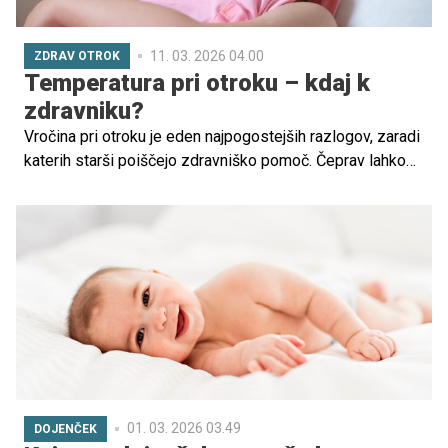
za bolj mirno, jasno in povezano vzgojo.
11. 03. 2026 04.00
ZDRAV OTROK
Temperatura pri otroku – kdaj k
zdravniku?
Vročina pri otroku je eden najpogostejših razlogov, zaradi
katerih starši poiščejo zdravniško pomoč. Čeprav lahko
povišana telesna temperatura povzroči skrb, je v večini
primerov normalen obrambni odziv telesa na okužbo,
najpogosteje virusno. Pomembno pa je vedeti, kdaj je
vročina pri otroku običajna in kdaj je potreben obisk
zdravnika. Preverite.
01. 03. 2026 03.49
DOJENČEK