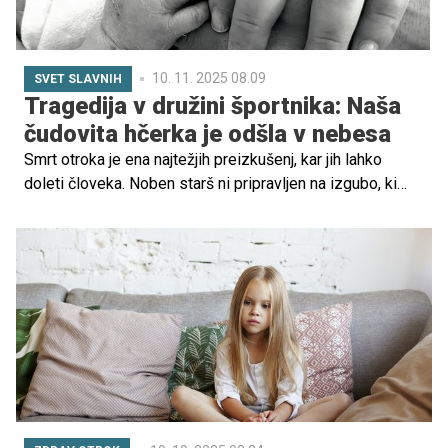
10. 11. 2025 08.09
SVET SLAVNIH
Tragedija v družini športnika: Naša
čudovita hčerka je odšla v nebesa
Smrt otroka je ena najtežjih preizkušenj, kar jih lahko
doleti človeka. Noben starš ni pripravljen na izgubo, ki
presega vse razumsko in pušča praznino, ki je nič ne
more zapolniti. Takšno bolečino te dni doživljata tudi
igralec Los Angeles Dodgersov Alex Vesia in njegova
žena Kayla, ki sta izgubila svojo dojenčico Sterling.