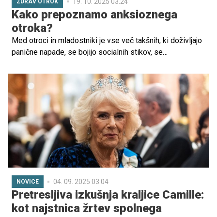
19. 10. 2025 03.24
ZDRAV OTROK
Kako prepoznamo anksioznega
otroka?
Med otroci in mladostniki je vse več takšnih, ki doživljajo
panične napade, se bojijo socialnih stikov, se
samopoškodujejo in nočejo v šolo. Razlogi za razvoj
anksioznosti pri otroku so kombinacija različnih
dejavnikov. Več o tem v tokratnem prispevku.
04. 09. 2025 03.04
NOVICE
Pretresljiva izkušnja kraljice Camille:
kot najstnica žrtev spolnega