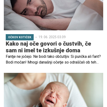
pogum, samostojnost in socialne veščine. Kako torej
pripraviti otroka – in sebe – na obdobje, ko nista skupaj,
da bo ločitev čim manj stresna in izkušnja čim bolj
dragocena?
19. 06. 2025 03.09
OČKOV KOTIČEK
Kako naj oče govori o čustvih, če
sam ni imel te izkušnje doma
Fantje ne jočejo. Ne bodi tako občutljiv. Si punčka ali fant?
Bodi močan! Mnogi današnji očetje so odraščali ob teh
stavkih – kot opozorilih, ukazih, neizrečenih pravilih, kako
naj "pravi moški" čuti. V njihovih domovih je bila tišina
pogosto edini odziv na bolečino. Jok je pomenil šibkost,
ranljivost ni imela prostora. In zdaj so ti isti moški očetje,
pred njimi pa je naloga, ki ni enostavna: kako svojemu
otroku dati nekaj, česar sami niso prejeli in poznali?