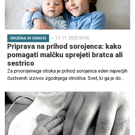
13. 11. 2025 03.56
DRUŽINA IN ODNOSI
Priprava na prihod sorojenca: kako
pomagati malčku sprejeti bratca ali
sestrico
Za prvorojenega otroka je prihod sorojenca eden največjih
čustvenih izzivov zgodnjega otroštva. Svet, ki ga je do
zdaj poznal in v katerem je bil središče pozornosti, rutine
in ljubezni, se nenadoma spremeni. Čeprav si starši
želijo, da bi prvorojenec bratca ali sestrico dobro sprejel,
je povsem naravno, če ob tem doživlja tudi mešane
občutke: radovednost, ponos, pa tudi ljubosumje,
negotovost in strah pred izgubo pozornosti.