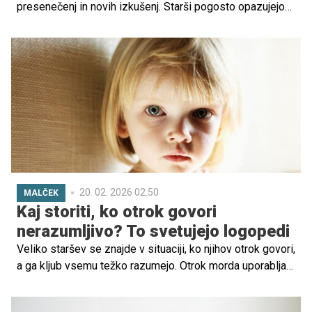
presenečenj in novih izkušenj. Starši pogosto opazujejo
vsak gib, izraz in zvok ter se sprašujejo, ali se njihov
dojenček razvija 'po tabeli'.
20. 02. 2026 02.50
MALČEK
Kaj storiti, ko otrok govori
nerazumljivo? To svetujejo logopedi
Veliko staršev se znajde v situaciji, ko njihov otrok govori,
a ga kljub vsemu težko razumejo. Otrok morda uporablja
svoje besede, izpušča glasove ali pa govori zelo hitro in
nerazločno. Takšni trenutki so lahko frustrirajoči tako za