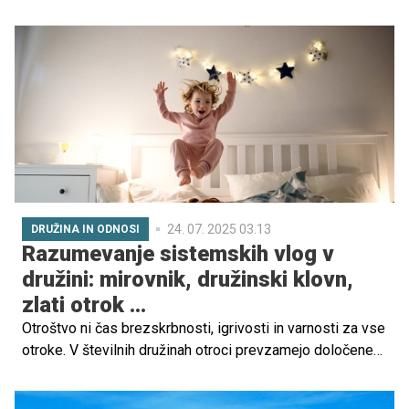
hodniku. Tisti, ki se je bal govoriti pred tablo in je stiskal
trebušček vsako nedeljsko popoldne. Ki je bil
preobčutljiv, prezrt, zasmehovan, prestrašen, osamljen ...
24. 07. 2025 03.13
DRUŽINA IN ODNOSI
Razumevanje sistemskih vlog v
družini: mirovnik, družinski klovn,
zlati otrok ...
Otroštvo ni čas brezskrbnosti, igrivosti in varnosti za vse
otroke. V številnih družinah otroci prevzamejo določene
vloge, ki niso odsev njihovega značaja, temveč odziv na
neravnovesje v družinskem sistemu. Da bi ohranili