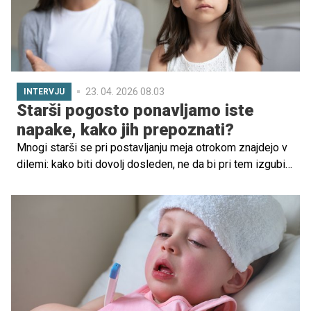
23. 04. 2026 08.03
INTERVJU
Starši pogosto ponavljamo iste
napake, kako jih prepoznati?
Mnogi starši se pri postavljanju meja otrokom znajdejo v
dilemi: kako biti dovolj dosleden, ne da bi pri tem izgubili
toplino in bližino z otrokom? Zakaj nas ob postavljanju
meja pogosto spremlja slaba vest in občutek, da morda
delamo nekaj narobe? In predvsem, kakšne posledice
ima (ne)postavljanje meja za otrokovo samozavest,
odnose in delovanje v odraslosti? O teh vprašanjih smo
se pogovarjali z dr. med. Tino Gašperin, coachinjo
zavestnega starševstva, ki skozi svoje delo staršem
pomaga razumeti globlji pomen meja ter jih opolnomočiti