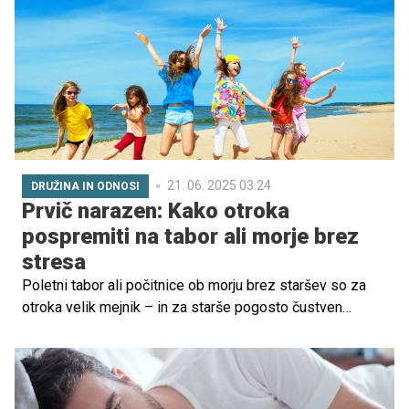
čustveno stabilnost, zmanjšali napetosti ali celo
preprečili razhod staršev, se nekateri otroci prilagodijo
tako, da nezavedno prevzamejo vlogo v družinski
dinamiki. Tako lahko postanejo črna ovca, zlati otrok,
mirovnik, klovn in podobno.
21. 06. 2025 03.24
DRUŽINA IN ODNOSI
Prvič narazen: Kako otroka
pospremiti na tabor ali morje brez
stresa
Poletni tabor ali počitnice ob morju brez staršev so za
otroka velik mejnik – in za starše pogosto čustven
preizkus. Medtem ko otroci z radovednostjo stopajo v
svet samostojnosti, starše lahko preplavijo skrbi, dvomi
in občutek praznine. A prav izkušnje, kot so tabori in
letovanja, otroku omogočajo rast na področjih, kot so