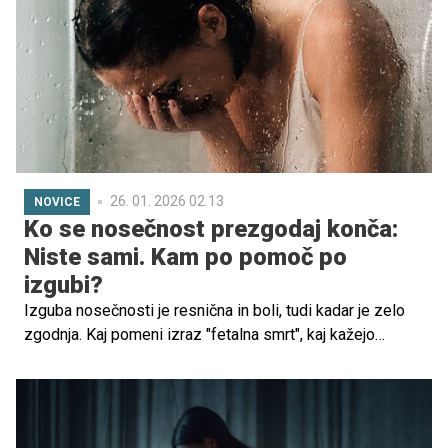
26. 01. 2026 02.13
NOVICE
Ko se nosečnost prezgodaj konča:
Niste sami. Kam po pomoč po
izgubi?
Izguba nosečnosti je resnična in boli, tudi kadar je zelo
zgodnja. Kaj pomeni izraz "fetalna smrt", kaj kažejo
podatki za Slovenijo in kam se lahko starši obrnejo po
pomoč, ko je stiska prehuda?