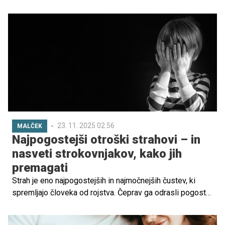
dolgočasja. Otroci lahko začnejo gristi nohte kot način, da
se spopadejo z neprijetnimi čustvi ali kot odziv na
spremembe v njihovem okolju, kot so začetek šole,
ločitev staršev ali drugi stresni dogodki.
23. 11. 2025 02.56
MALČEK
Najpogostejši otroški strahovi – in
nasveti strokovnjakov, kako jih
premagati
Strah je eno najpogostejših in najmočnejših čustev, ki
spremljajo človeka od rojstva. Čeprav ga odrasli pogosto
doživljamo kot nekaj negativnega, je strah pravzaprav
naraven in koristen odziv – varuje nas pred nevarnostmi