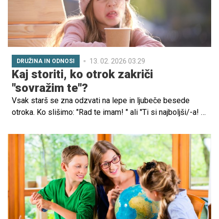
13. 02. 2026 03.29
DRUŽINA IN ODNOSI
Kaj storiti, ko otrok zakriči
"sovražim te"?
Vsak starš se zna odzvati na lepe in ljubeče besede
otroka. Ko slišimo: "Rad te imam! " ali "Ti si najboljši/-a! ",
nas preplavi občutek ljubezni, naklonjenosti in pristne
sreče. Vendar se na čarobni poti srečamo tudi z manj
prijetnimi besedami, kot je izraz: "Sovražim te!". Kaj se
skriva za težkimi besedami? Kako naj se kot starši
pravilno odzovemo? In ali nas otrok resnično sovraži, ali
nam s tem sporoča nekaj povsem drugega?