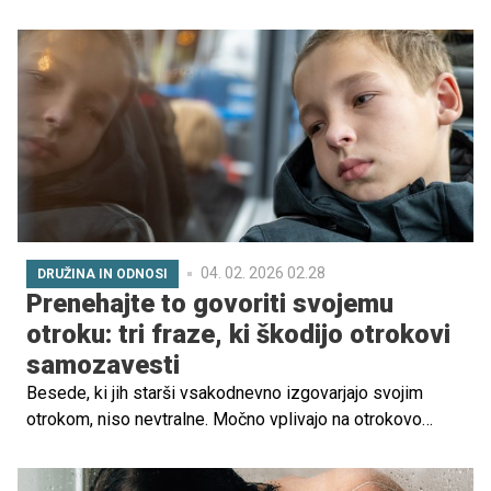
pogovarja na spletu, katere podatke deli in kakšnim
vsebinam je izpostavljen. Digitalno okolje je postalo del
otroškega vsakdana, z njim pa prihajajo tudi tveganja, ki jih
brez pogovora, znanja in jasnih pravil hitro spregledamo.
04. 02. 2026 02.28
DRUŽINA IN ODNOSI
Prenehajte to govoriti svojemu
otroku: tri fraze, ki škodijo otrokovi
samozavesti
Besede, ki jih starši vsakodnevno izgovarjajo svojim
otrokom, niso nevtralne. Močno vplivajo na otrokovo
samozavest, čustveni razvoj in vedenje.