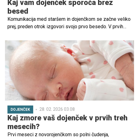
Kaj vam dojenček sporoča brez
besed
Komunikacija med staršem in dojenčkom se začne veliko
prej, preden otrok izgovori svojo prvo besedo. V prvih
mesecih in letih življenja se otrok uči sveta predvsem
prek neverbalnih signalov – pogleda, nasmeha, telesne
drže, dotika, gibov in zvokov. Ti tihi znaki predstavljajo
otrokovo prvo obliko jezika, s katerim izraža potrebe,
čustva in zanimanje za okolico.
28. 02. 2026 03.08
DOJENČEK
Kaj zmore vaš dojenček v prvih treh
mesecih?
Prvi meseci z novorojenčkom so polni čudenja,