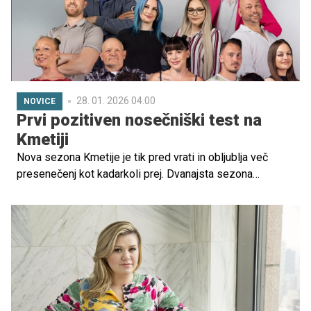
28. 01. 2026 04.00
NOVICE
Prvi pozitiven nosečniški test na
Kmetiji
Nova sezona Kmetije je tik pred vrati in obljublja več
presenečenj kot kadarkoli prej. Dvanajsta sezona
priljubljenega resničnostnega šova na POP TV bo
gledalce popeljala v povsem novo izkušnjo, kjer velja le
eno pravilo: pričakujte nepričakovano. Kaj nas čaka?
Poglejte napovednik!