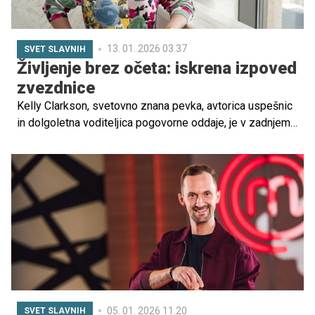
13. 01. 2026 03.37
SVET SLAVNIH
Življenje brez očeta: iskrena izpoved
zvezdnice
Kelly Clarkson, svetovno znana pevka, avtorica uspešnic
in dolgoletna voditeljica pogovorne oddaje, je v zadnjem
času odprla srce glede svojega družinskega življenja.
05. 01. 2026 11.20
SVET SLAVNIH