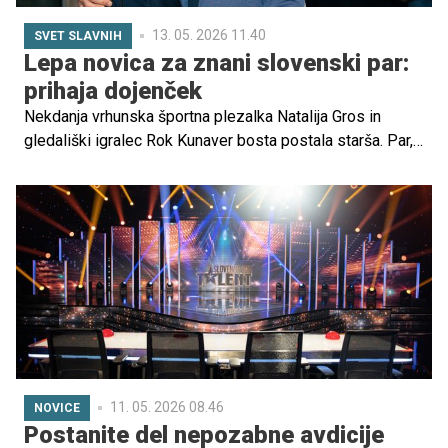
13. 05. 2026 11.40
SVET SLAVNIH
Lepa novica za znani slovenski par:
prihaja dojenček
Nekdanja vrhunska športna plezalka Natalija Gros in
gledališki igralec Rok Kunaver bosta postala starša. Par,
ki se je spoznal leta 2018 v oddaji Zvezde plešejo, svojo
ljubezensko zgodbo zdaj nadgrajuje z novim življenjskim
poglavjem.
11. 05. 2026 08.46
NOVICE
Postanite del nepozabne avdicije