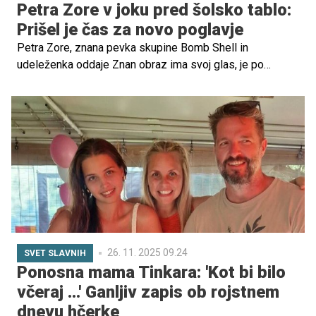
Petra Zore v joku pred šolsko tablo:
Prišel je čas za novo poglavje
Petra Zore, znana pevka skupine Bomb Shell in
udeleženka oddaje Znan obraz ima svoj glas, je po
devetih letih pustila učiteljski poklic. Odslej se bo polno
posvetila svoji glasbeni karieri. Novico, objavljeno na
Instagramu, je pospremilo čustveno slovo od
sodelavcev, staršev in učencev, ki so jo cenili kot
predano učiteljico.
26. 11. 2025 09.24
SVET SLAVNIH
Ponosna mama Tinkara: 'Kot bi bilo
včeraj ...' Ganljiv zapis ob rojstnem
dnevu hčerke