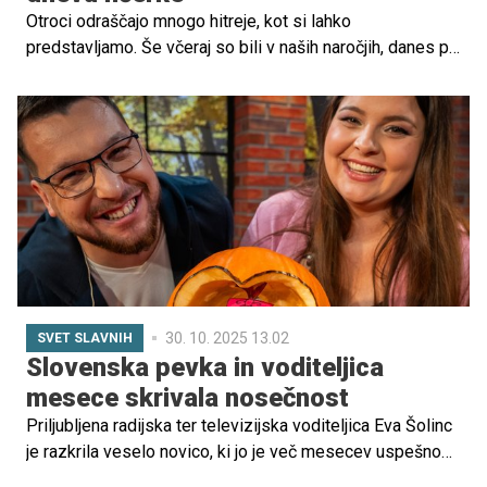
Otroci odraščajo mnogo hitreje, kot si lahko
predstavljamo. Še včeraj so bili v naših naročjih, danes pa
pred nami stojijo mladi odrasli s svojimi željami, talenti in
sanjami. Spomini na porodnišnico in prve korake so še
vedno sveži, a čas neusmiljeno teče – in prav to je te dni
ganilo tudi pevko Tinkaro Fortuno, ki je ob posebnem
mejniku svoje prvorojenke delila čustven zapis.
30. 10. 2025 13.02
SVET SLAVNIH
Slovenska pevka in voditeljica
mesece skrivala nosečnost
Priljubljena radijska ter televizijska voditeljica Eva Šolinc
je razkrila veselo novico, ki jo je več mesecev uspešno
skrivala pred javnostjo. Z življenjskim partnerjem namreč