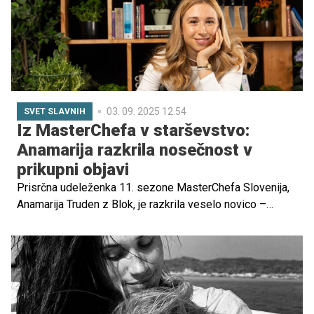
03. 09. 2025 12.54
SVET SLAVNIH
Iz MasterChefa v starševstvo:
Anamarija razkrila nosečnost v
prikupni objavi
Prisrčna udeleženka 11. sezone MasterChefa Slovenija,
Anamarija Truden z Blok, je razkrila veselo novico –
skupaj s partnerjem Žigo Rojsem pričakujeta naraščaj!