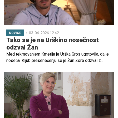
03. 04. 2026 12.42
NOVICE
Tako se je na Urškino nosečnost
odzval Žan
Med tekmovanjem Kmetija je Urška Gros ugotovila, da je
noseča. Kljub presenečenju se je Žan Zore odzval z
neizmerno srečo in potrdil zavezo.