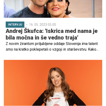
16. 05. 2023 05.00
INTERVJU
Andrej Škufca: 'Iskrica med nama je
bila močna in še vedno traja'
Z novim žirantom priljubljene oddaje Slovenija ima talent
smo na kratko poklepetali o vzgoji in starševstvu. Kako
ga je spremenilo starševstvo, katere vrednote so mu
pomembne in ali si želi, da bi tudi sin zajadral v plesne
vode? Odgovore je v intervjuju razkril Andrej Škufca.