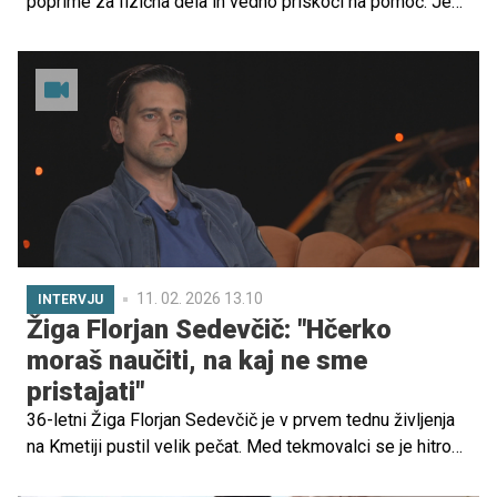
poprime za fizična dela in vedno priskoči na pomoč. Je
tudi ponosen oče mlajše hčerke in sina, ki zanj močno
navijata. Zaupal nam je, kaj bo med bivanjem na Kmetiji
najbolj pogrešal ter kakšen zgled želi biti svojima
otrokoma.
11. 02. 2026 13.10
INTERVJU
Žiga Florjan Sedevčič: "Hčerko
moraš naučiti, na kaj ne sme
pristajati"
36-letni Žiga Florjan Sedevčič je v prvem tednu življenja
na Kmetiji pustil velik pečat. Med tekmovalci se je hitro
uveljavil kot dober poznavalec številnih področij, njegovo