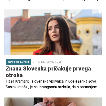
objavo na Instagramu razveselil številne sledilce. Na
družinski fotografiji, ki jo je delil z javnostjo, je mogoče
razbrati, da s partnerico Petro pričakujeta drugega otroka.
16. 06. 2026 12.41
SVET SLAVNIH
Znana Slovenka pričakuje prvega
otroka
Tjaša Kramarič, slovenska vplivnica in udeleženka šova
Sanjski moški, je na Instagramu razkrila, da s partnerjem
Jako, slovenskim pevcem in članom priljubljene skupine
Firbci, pričakujeta svojega prvega otroka. Novico je delila
s serijo fotografij, ki so hitro pritegnile pozornost njenih