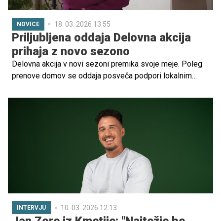
18. 03. 2026 13.55
NOVICE
Priljubljena oddaja Delovna akcija
prihaja z novo sezono
Delovna akcija v novi sezoni premika svoje meje. Poleg
prenove domov se oddaja posveča podpori lokalnim
skupnostim in posameznikom, ki pozitivno vplivajo na
okolico. To je zgodba o srčnosti, solidarnosti in pomenu
medsebojne pomoči v sodobni družbi.
10. 03. 2026 12.13
INTERVJU