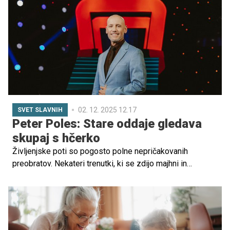
02. 12. 2025 12.17
SVET SLAVNIH
Peter Poles: Stare oddaje gledava
skupaj s hčerko
Življenjske poti so pogosto polne nepričakovanih
preobratov. Nekateri trenutki, ki se zdijo majhni in
nepomembni, lahko spremenijo celotno smer našega
življenja. Peter Poles, znana televizijska osebnost, danes
priznava, da njegova pot v svet televizije ni bila
načrtovana, temveč plod spontane priložnosti, intuicije in
radovednosti, ki ga je spremljala skozi leta.