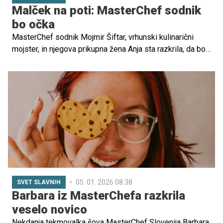
Malček na poti: MasterChef sodnik
bo očka
MasterChef sodnik Mojmir Šiftar, vrhunski kulinarični
mojster, in njegova prikupna žena Anja sta razkrila, da bo
leto 2026 zelo posebno.
05. 01. 2026 08.38
SVET SLAVNIH
Barbara iz MasterChefa razkrila
veselo novico
Nekdanja tekmovalka šova MasterChef Slovenija Barbara