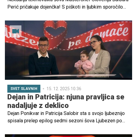
Perić pričakuje dojenčka! S piškoti in ljubkim sporočilom
je oznanila najslajše novice – nova družinska zgodba se
začenja in malček prihaja leta 2026.
15. 12. 2025 10.36
SVET SLAVNIH
Dejan in Patricija: njuna pravljica se
nadaljuje z deklico
Dejan Ponikvar in Patricija Salobir sta s svojo ljubeznijo
spisala prelep epilog sedmi sezoni šova Ljubezen po
domače, svojo ljubezen pa sta nadgradila tudi s hčerko.