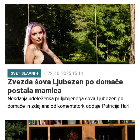
pričakujeta prvega otroka, zato se Eva počasi odpravlja
na porodniški dopust.
22. 10. 2025 15.14
SVET SLAVNIH
Zvezda šova Ljubezen po domače
postala mamica
Nekdanja udeleženka priljubljenega šova Ljubezen po
domače in zdaj ena od komentatork oddaje Patricija Harl
je postala mamica! Veselo novico je razkrila na družbenih
omrežjih, kjer je objavila črno-belo fotografijo v objemu
svoje družine.