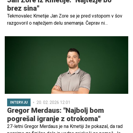
Jan Zore iz Kmetije: "Najtežje bo
brez sina"
Tekmovalec Kmetije Jan Zore se je pred vstopom v šov
razgovoril o najtežjem delu snemanja. Čeprav ni
zaskrbljen glede dela na posestvu, ga najbolj skrbi
odsotnost od doma, še posebej od sina, ki ga bo med
snemanjem zelo malo videl. Želi si, da bi sin nekoč videl
življenje na kmetiji.
20. 02. 2026 12.01
INTERVJU
Gregor Merdaus: "Najbolj bom
pogrešal igranje z otrokoma"
27-letni Gregor Merdaus je na Kmetiji že pokazal, da rad