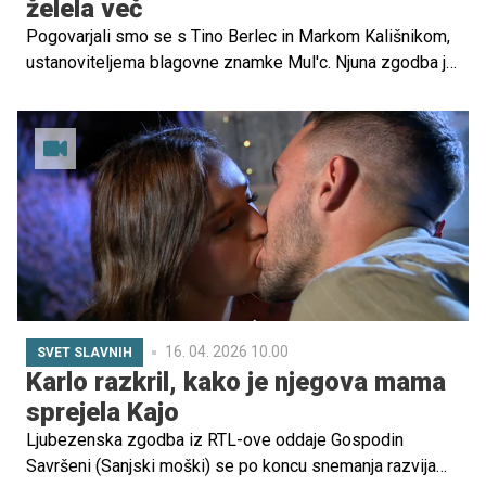
želela več
Pogovarjali smo se s Tino Berlec in Markom Kališnikom,
ustanoviteljema blagovne znamke Mul'c. Njuna zgodba je
zgodba o pogumu, prelomnicah in postopnem zorenju. V
pogovoru sta razkrila, kaj ju je gnalo na začetku, kako sta
doživljala prehod v podjetništvo in kaj danes pomeni
uspeh, ko številke niso več edino merilo.
16. 04. 2026 10.00
SVET SLAVNIH
Karlo razkril, kako je njegova mama
sprejela Kajo
Ljubezenska zgodba iz RTL-ove oddaje Gospodin
Savršeni (Sanjski moški) se po koncu snemanja razvija