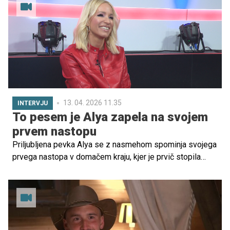
navdušili oboževalce s svojo pravljično zgodbo.
13. 04. 2026 11.35
INTERVJU
To pesem je Alya zapela na svojem
prvem nastopu
Priljubljena pevka Alya se z nasmehom spominja svojega
prvega nastopa v domačem kraju, kjer je prvič stopila
pred občinstvo. Čeprav jo je spremljala močna trema, je
zbrala pogum, samozavestno nastopila in zapela
legendarno pesem, kar je zanjo pomenilo nepozaben
začetek glasbene poti.