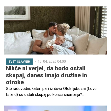
tudi v resničnem življenju, Karlo pa je skupaj s Kajo odprto
spregovoril o tem, kako so jo sprejeli njegovi najbližji.
15. 04. 2026 04.00
SVET SLAVNIH
Nihče ni verjel, da bodo ostali
skupaj, danes imajo družine in
otroke
Ste radovedni, kateri pari iz šova Otok ljubezni (Love
Island) so ostali skupaj po koncu snemanja?
Izpostavljamo nekaj najbolj priljubljenih in uspešnih parov,
ki so se po koncu šova povezali v prave družine in