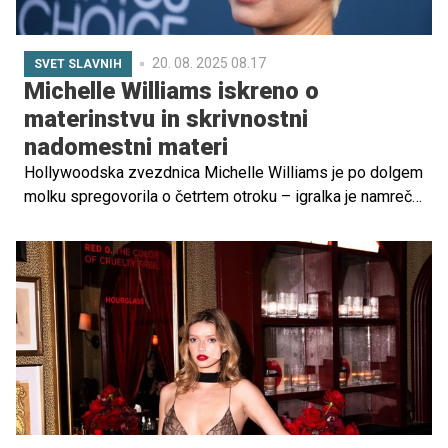
20. 08. 2025 08.17
SVET SLAVNIH
Michelle Williams iskreno o
materinstvu in skrivnostni
nadomestni materi
Hollywoodska zvezdnica Michelle Williams je po dolgem
molku spregovorila o četrtem otroku – igralka je namreč
na skrivaj pozdravila prihod svojega četrtega otroka,
deklice, ki jo je v začetku leta 2025 rodila nadomestna
mati.