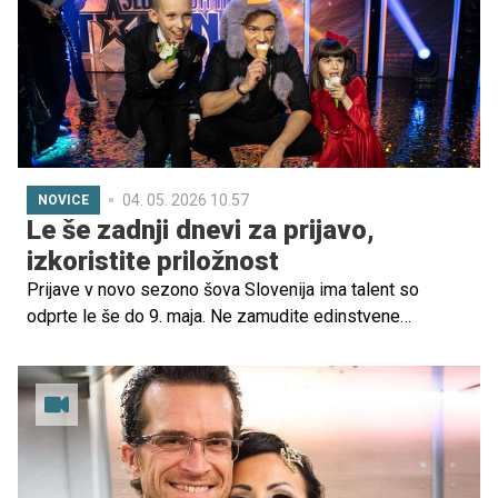
04. 05. 2026 10.57
NOVICE
Le še zadnji dnevi za prijavo,
izkoristite priložnost
Prijave v novo sezono šova Slovenija ima talent so
odprte le še do 9. maja. Ne zamudite edinstvene
priložnosti, da svoje znanje, ustvarjalnost in energijo
pokažete na najbolj prepoznavnem odru v Sloveniji.