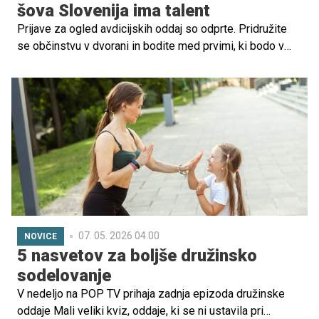
šova Slovenija ima talent
Prijave za ogled avdicijskih oddaj so odprte. Pridružite
se občinstvu v dvorani in bodite med prvimi, ki bodo v
živo videli izjemne nastope ter morda že na avdiciji
prepoznali potencialnega zmagovalca, še preden ga
spozna vsa Slovenija.
07. 05. 2026 04.00
NOVICE
5 nasvetov za boljše družinsko
sodelovanje
V nedeljo na POP TV prihaja zadnja epizoda družinske
oddaje Mali veliki kviz, oddaje, ki se ni ustavila pri