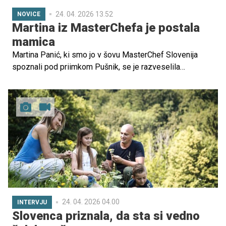
24. 04. 2026 13.52
NOVICE
Martina iz MasterChefa je postala
mamica
Martina Panić, ki smo jo v šovu MasterChef Slovenija
spoznali pod priimkom Pušnik, se je razveselila
prvorojenke Lare. Več si lahko preberete v nadaljevanju.
24. 04. 2026 04.00
INTERVJU
Slovenca priznala, da sta si vedno