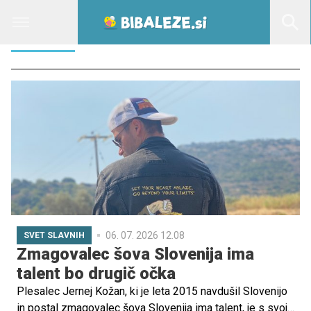
ODDAJE
06. 07. 2026 12.08
SVET SLAVNIH
Zmagovalec šova Slovenija ima
talent bo drugič očka
Plesalec Jernej Kožan, ki je leta 2015 navdušil Slovenijo
in postal zmagovalec šova Slovenija ima talent, je s svojo