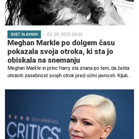
03. 09. 2025 04.00
SVET SLAVNIH
Meghan Markle po dolgem času
pokazala svoja otroka, ki sta jo
obiskala na snemanju
Meghan Markle in princ Harry sta znana po tem, da želita
ohraniti zasebnost svojih otrok pred očmi javnosti. Kljub
temu pa je Meghan nedavno z javnostjo delila utrinke, kjer
sta Archie in Lilibet obiskala snemanje Meghanine nove
televizijske oddaje v Los Angelesu.