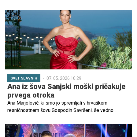
pravilnih odgovorih in nagradah. Že ob prvih vprašanjih je
postalo jasno, da ima format drugačno poslanstvo:
pokazati, kako lahko otroci in odrasli sodelujejo kot ekipa,
se poslušajo in skupaj razmišljajo.
07. 05. 2026 10.29
SVET SLAVNIH
Ana iz šova Sanjski moški pričakuje
prvega otroka
Ana Marjolović, ki smo jo spremljali v hrvaškem
resničnostnem šovu Gospodin Savršeni, še vedno
priteguje veliko pozornosti gledalcev. Čeprav v oddaji ni
našla srečnega konca s Petrom, je po koncu snemanja
očitno obrnila nov list v življenju.