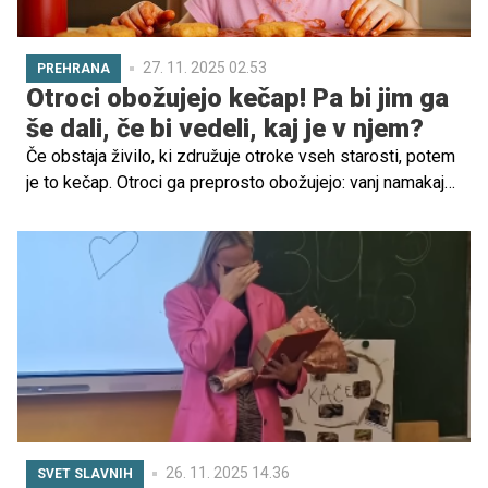
27. 11. 2025 02.53
PREHRANA
Otroci obožujejo kečap! Pa bi jim ga
še dali, če bi vedeli, kaj je v njem?
Če obstaja živilo, ki združuje otroke vseh starosti, potem
je to kečap. Otroci ga preprosto obožujejo: vanj namakajo
pomfri, ga mešajo s testeninami, ga dodajajo na krožnik
tudi takrat, ko odrasli zmajujemo z glavo. A resnica je, da
tradicionalni kečapi pogosto niso ravno nedolžen preliv:
polni so sladkorjev, koncentratov, ojačevalcev okusa in
konzervansov.
26. 11. 2025 14.36
SVET SLAVNIH