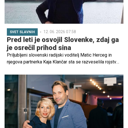
12. 06. 2026 07.58
SVET SLAVNIH
Pred leti je osvojil Slovenke, zdaj ga
je osrečil prihod sina
Priljubljeni slovenski radijski voditelj Matic Herceg in
njegova partnerka Kaja Klančar sta se razveselila rojstva
prvega otroka. Par je veselo novico delil na družbenih
omrežjih, kjer sta sporočila, da se jima je rodil sin Nik.