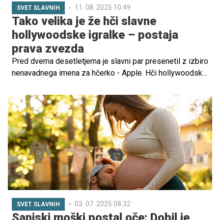
11. 08. 2025 10.49
SVET SLAVNIH
Tako velika je že hči slavne
hollywoodske igralke – postaja
prava zvezda
Pred dvema desetletjema je slavni par presenetil z izbiro
nenavadnega imena za hčerko - Apple. Hči hollywoodske
igralke Gwyneth Paltrow in frontmana skupine Coldplay,
Chrisa Martina, je tako že ob rojstvu leta 2004 sprožila
val radovednosti, danes pa je 21-letna mlada ženska, ki
uspešno stopa na svojo lastno pot.
03. 07. 2025 08.32
SVET SLAVNIH
Sanjski moški postal oče: Dobil je