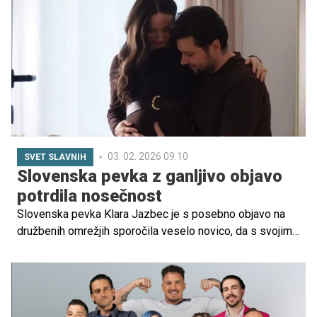
znanje pa sega široko od filozofije do narave in
vsakdanjih življenjskih izkušenj. Žiga je tudi predan oče
13-letne hčerke, ki ji želi predati pomembne življenjske
vrednote ter jo naučiti samostojnosti, spoštovanja in
poguma. Z njim smo se pogovarjali o očetovstvu,
odgovornosti in izpostavljenosti v javnosti.
03. 02. 2026 09.10
SVET SLAVNIH
Slovenska pevka z ganljivo objavo
potrdila nosečnost
Slovenska pevka Klara Jazbec je s posebno objavo na
družbenih omrežjih sporočila veselo novico, da s svojim
dolgoletnim partnerjem, nekdanjim hokejistom Gregorjem
Vilmanom, pričakuje prvega otroka.