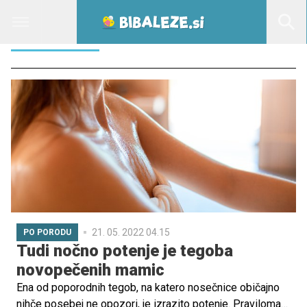
OBLIVANJE
21. 05. 2022 04.15
PO PORODU
Tudi nočno potenje je tegoba
novopečenih mamic
Ena od poporodnih tegob, na katero nosečnice običajno
nihče posebej ne opozori, je izrazito potenje. Praviloma