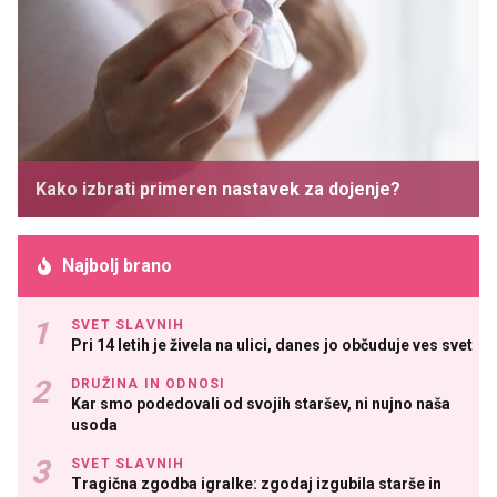
Kako izbrati primeren nastavek za dojenje?
Najbolj brano
SVET SLAVNIH
Pri 14 letih je živela na ulici, danes jo občuduje ves svet
DRUŽINA IN ODNOSI
Kar smo podedovali od svojih staršev, ni nujno naša
usoda
SVET SLAVNIH
Tragična zgodba igralke: zgodaj izgubila starše in