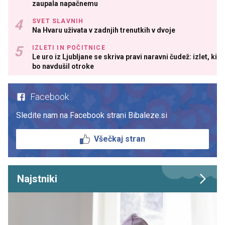
zaupala napačnemu
SVET SLAVNIH
Na Hvaru uživata v zadnjih trenutkih v dvoje
IZLETI IN POČITNICE
Le uro iz Ljubljane se skriva pravi naravni čudež: izlet, ki
bo navdušil otroke
Facebook
Sledite nam na Facebook strani Bibaleze.si
Všečkaj stran
Najstniki