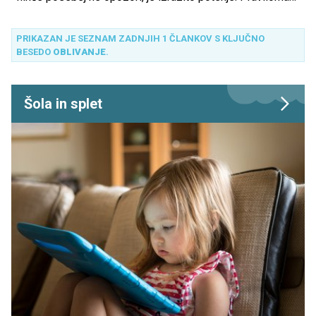
je hujše ponoči, ko se lahko novopečena mamica celo
tako močno spoti, da se zbudi vsa premočena.
PRIKAZAN JE SEZNAM ZADNJIH 1 ČLANKOV S KLJUČNO
BESEDO
OBLIVANJE
.
Šola in splet