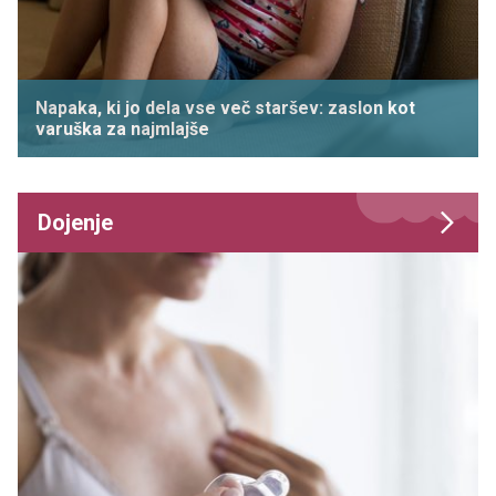
Napaka, ki jo dela vse več staršev: zaslon kot
varuška za najmlajše
Dojenje