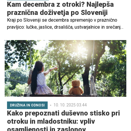
Kam decembra z otroki? Najlepša
praznična doživetja po Sloveniji
Kraji po Sloveniji se decembra spremenijo v praznično
pravljico: lučke, jaslice, drsališča, ustvarjalnice in srečanja
z dobrimi možmi čakajo na velike in male obiskovalce.
Preverite, kam se decembra odpraviti z otroki, da bo
zadnji mesec leta res čaroben in nepozaben, ter izberite
najljubše ideje za nepozabne družinske trenutke.
10. 10. 2025 03.44
DRUŽINA IN ODNOSI
Kako prepoznati duševno stisko pri
otroku in mladostniku: vpliv
osamljenosti in zaslonov