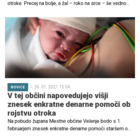
otroke. Precej na bolje, a žal – roko na srce – še vedno
premalo. Stvari se premikajo, vendar počasi, prepočasi ...
V letu 2021 je večina romskih otrok na slabšem. Živijo v
revščini, v slabih razmerah, pogosto doma nimajo
elektrike in pitne vode. V šolo vstopajo s slabim znanjem
slovenščine, imajo slabši učni uspeh, po zaključenem
šolanju težko vstopijo na trg dela. Pogosto so
zaznamovani, stigmatizirani, diskriminirani. A stvari se
spreminjajo, da se bodo premaknile v zadostni meri, pa
se moramo zelo potruditi vsi.
26. 01. 2021 15.54
NOVICE
V tej občini napovedujejo višji
znesek enkratne denarne pomoči ob
rojstvu otroka
Na pobudo župana Mestne občine Velenje bodo s 1.
februarjem znesek enkratne denarne pomoči staršem ob
rojstvu otroka s 150 evrov povišali na 300 evrov.