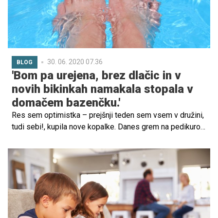
30. 06. 2020 07.36
BLOG
'Bom pa urejena, brez dlačic in v
novih bikinkah namakala stopala v
domačem bazenčku.'
Res sem optimistka – prejšnji teden sem vsem v družini,
tudi sebi!, kupila nove kopalke. Danes grem na pedikuro
in manikiro, prihodnji teden si nameravam odstraniti
odvečne dlačice po telesu.