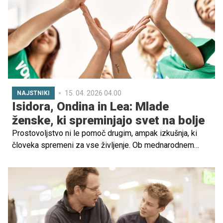
bližini Pohorje. Goreč in zavedni Mariborčan vam bo
povedal, da ste v mestu ponosnih in borbenih ljudi, ki ga
je oblikovala bogata in pestra zgodovina.
15. 04. 2026 04.00
NAJSTNIKI
Isidora, Ondina in Lea: Mlade
ženske, ki spreminjajo svet na bolje
Prostovoljstvo ni le pomoč drugim, ampak izkušnja, ki
človeka spremeni za vse življenje. Ob mednarodnem
dnevu mladih prostovoljcev so Isidora, Ondina, Lea in
svetovalka na TOM telefonu spregovorile o trenutkih, ki
so jih ganili, jim odprli oči in jim pokazali, kako veliko
lahko pomeni, da nekomu stojiš ob strani.