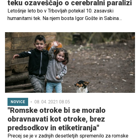
teku ozaveščajo o cerebralni paralizi
Letošnje leto bo v Trbovljah potekal 10. zasavski
humanitarni tek. Na njem bosta Igor Gošte in Sabina
Karaman tekla simboličnih 10 ur za družine, ki imajo
otroke ali odrasle s cerebralno paralizo.
08. 04. 2021 08.05
NOVICE
"Romske otroke bi se moralo
obravnavati kot otroke, brez
predsodkov in etiketiranja"
Precej se je v zadnjih desetletjih spremenilo za romske