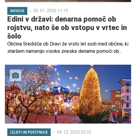
06. 01. 2026 11.19
NOVICE
Edini v državi: denarna pomoč ob
rojstvu, nato še ob vstopu v vrtec in
šolo
Občina Središče ob Dravi že vrsto let sodi med občine, ki
staršem namenijo visoke zneske denarne pomoči ob
rojstvu otroka. Podpora staršem je bila sedaj nadgrajena
in postali so edina občina v Sloveniji, ki mladim družinam
nudi dodatno finančno pomoč tudi ob začetku
obiskovanja vrtca in ob prvem vpisu v osnovno šolo.
04. 12. 2025 02.02
IZLETI IN POČITNICE