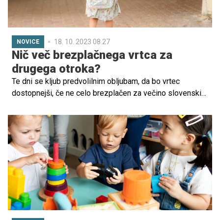
slovenske tradicije čebelarstva.
18. 10. 2023 08.27
NOVICE
Nič več brezplačnega vrtca za
drugega otroka?
Te dni se kljub predvolilnim obljubam, da bo vrtec
dostopnejši, če ne celo brezplačen za večino slovenskih
otrok, šušlja o spremembah, ki za starše ne prinašajo nič
dobrega. Minister za izobraževanje Darjo Felda je namreč
podal predlog, da bi začasno ukinili brezplačen vrtec za
drugega otroka (ob hkratni vključenosti dveh otrok v
vrtec), starši pa bi po novem plačevali 30 odstotkov
polne cene. Kaj to pomeni v praksi?