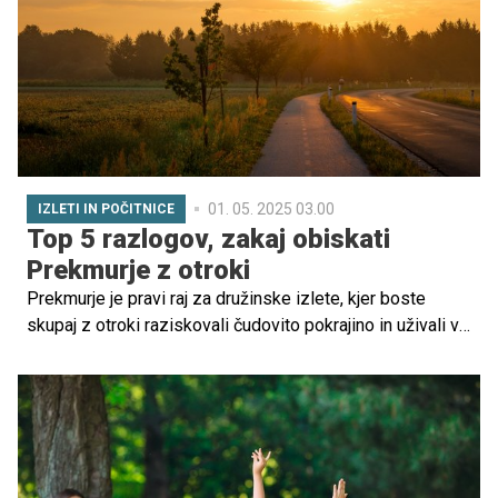
sprostitvi, hkrati pa tudi priložnost za raziskovanje,
razvijanje talentov in osebno rast? Kako uravnotežiti
prosti čas, da otroci ne obležijo v dolgčasu, a hkrati tudi
ne pregorijo v prenatrpanem urniku?
01. 05. 2025 03.00
IZLETI IN POČITNICE
Top 5 razlogov, zakaj obiskati
Prekmurje z otroki
Prekmurje je pravi raj za družinske izlete, kjer boste
skupaj z otroki raziskovali čudovito pokrajino in uživali v
nepozabnih trenutkih. S svojo široko ravninsko pokrajino,
prostranimi polji, visokimi travami in gostoljubnimi
domačini, Prekmurje ponuja številne možnosti za
raziskovanje, zabavo in sprostitev. V tem članku vam
predstavljamo pet razlogov, zakaj bi morali Prekmurje
obiskati z otroki in katere izletniške točke ne smete