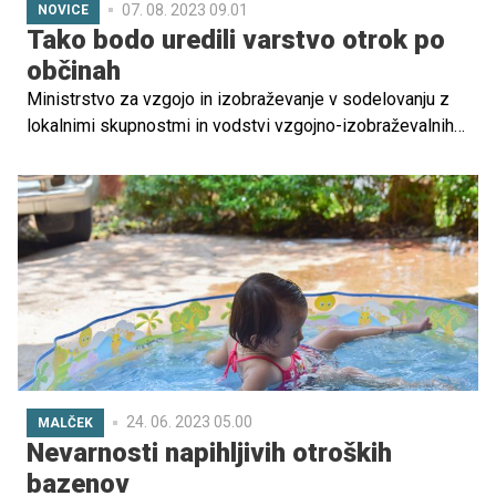
07. 08. 2023 09.01
NOVICE
Tako bodo uredili varstvo otrok po
občinah
Ministrstvo za vzgojo in izobraževanje v sodelovanju z
lokalnimi skupnostmi in vodstvi vzgojno-izobraževalnih
zavodov ureja varstvo otrok v občinah po vremenski ujmi,
so sporočili z ministrstva. Predstavnike naštetih so
prosili, da po svojih najboljših močeh poskrbijo za varstvo
otrok in poiščejo nadomestne prostore.
24. 06. 2023 05.00
MALČEK
Nevarnosti napihljivih otroških
bazenov