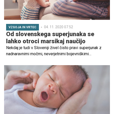
04. 11. 2020 07.52
VZGOJA IN VRTEC
Od slovenskega superjunaka se
lahko otroci marsikaj naučijo
Nekdaj je tudi v Sloveniji živel čisto pravi superjunak z
nadnaravnimi močmi, neverjetnimi bojevniškimi
sposobnostmi in glavo na pravem mestu. Že veste, o
kom govorimo?