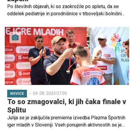
Po številnih objavah, ki so zaokrožile po spletu, da se
oddelek pediatrije in porodnišnice v trboveljski bolnišnici
zapira, so v porodnišnici Trbovlje zapisali pomirjujočo
objavo, da gre za začasno zaprtje.
04. 08. 2024 07.00
NOVICE
To so zmagovalci, ki jih čaka finale v
Splitu
Julija se je zaključila premierna izvedba Plazma Športnih
iger mladih v Sloveniji. Vseh ponujenih aktivnostih se je
udeležilo kar 34.770 otrok, na kar so organizatorji še