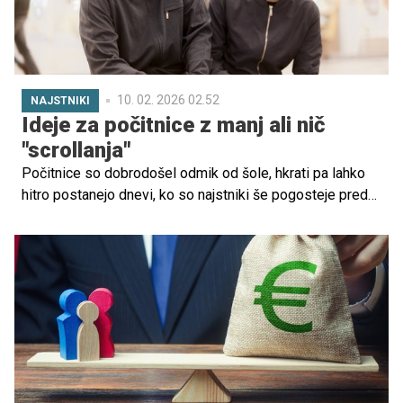
10. 02. 2026 02.52
NAJSTNIKI
Ideje za počitnice z manj ali nič
"scrollanja"
Počitnice so dobrodošel odmik od šole, hkrati pa lahko
hitro postanejo dnevi, ko so najstniki še pogosteje pred
zasloni.