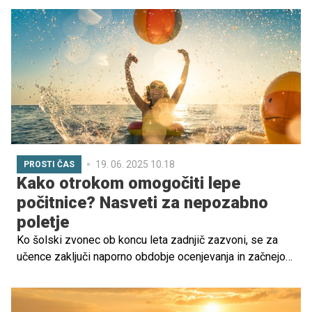
19. 06. 2025 10.18
PROSTI ČAS
Kako otrokom omogočiti lepe
počitnice? Nasveti za nepozabno
poletje
Ko šolski zvonec ob koncu leta zadnjič zazvoni, se za
učence zaključi naporno obdobje ocenjevanja in začnejo
se dolgo pričakovane poletne počitnice. Otroci in tudi
starši končno zadihajo. A kako poskrbeti, da bodo
počitnice resnično lepe? Da bodo namenjene počitku in