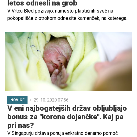
letos odnesli na grob
V Vrtcu Bled pozivajo: namesto plastičnih sveč na
pokopališče z otrokom odnesite kamenček, na katerega
je otrok nekaj narisal. V luči njihove pobude smo tudi sami
izdelali kamenčke za na grob. In trdno smo odločeni, da
ne bomo nikoli več prižgali nobene svečke!
29. 10. 2020 07.56
NOVICE
V eni najbogatejših držav obljubljajo
bonus za "korona dojenčke". Kaj pa
pri nas?
V Singapurju država ponuja enkratno denarno pomoč