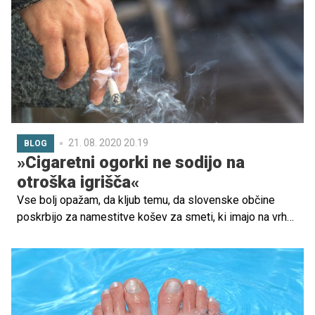
pomagala pri težavah z atopičnim dermatitisom, doma
začela razvijati kreme in šampone, danes pa sta prisotna
že na številnih evropskih trgih, prodrla pa sta tudi v
Avstralijo.
21. 08. 2020 20.19
BLOG
»Cigaretni ogorki ne sodijo na
otroška igrišča«
Vse bolj opažam, da kljub temu, da slovenske občine
poskrbijo za namestitve košev za smeti, ki imajo na vrhu
celo ogromne pepelnike, vse več mladih mamic in tudi
očetov, cigaretne ogorke preporosto ugaša na tleh. In jih
tam tudi pusti. Kar me izjemno jezi.