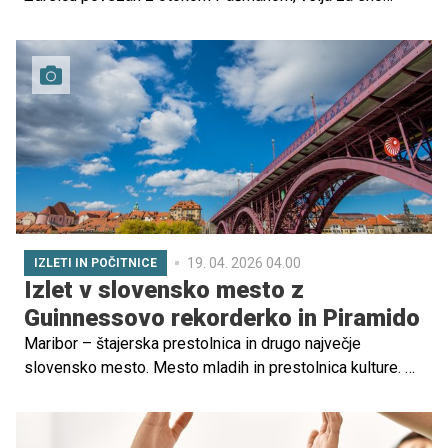
lepših destinacij severne Dalmacije. Zaradi dobre
trajektne povezanosti, številnih lepih plaž s senco,
označenih kolesarskih poti in raznolikih krajev je
priljubljena izbira za družine.
19. 04. 2026 04.00
IZLETI IN POČITNICE
Izlet v slovensko mesto z
Guinnessovo rekorderko in Piramido
Maribor – štajerska prestolnica in drugo največje
slovensko mesto. Mesto mladih in prestolnica kulture. V
njem se bohoti Guinnessova rekorderka, najstarejša trta
na svetu, nad njim se vzpenjata Piramida in Kalvarija. V
njem so slavni trije ribniki in reka Drava, v neposredni