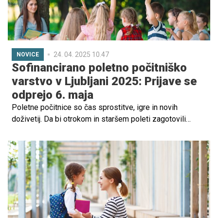
spregledati.
24. 04. 2025 10.47
NOVICE
Sofinancirano poletno počitniško
varstvo v Ljubljani 2025: Prijave se
odprejo 6. maja
Poletne počitnice so čas sprostitve, igre in novih
doživetij. Da bi otrokom in staršem poleti zagotovili
kakovostno in dostopno varstvo, Mestna občina Ljubljana
tudi letos ponuja sofinancirano poletno počitniško
varstvo za otroke od 1. do 5. razreda osnovne šole.