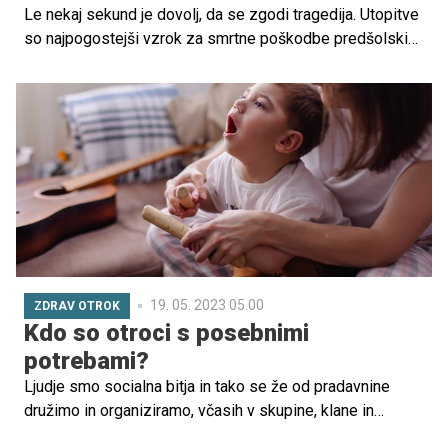
Le nekaj sekund je dovolj, da se zgodi tragedija. Utopitve
so najpogostejši vzrok za smrtne poškodbe predšolskih
otrok. Med njimi so najbolj ogroženi otroci od 1. do 3. leta
starosti. Kako ravnati, da bi preprečili nevarnost utopitve?
19. 05. 2023 05.00
ZDRAV OTROK
Kdo so otroci s posebnimi
potrebami?
Ljudje smo socialna bitja in tako se že od pradavnine
družimo in organiziramo, včasih v skupine, klane in
plemena, danes pa v društva, organizacije, združenja.