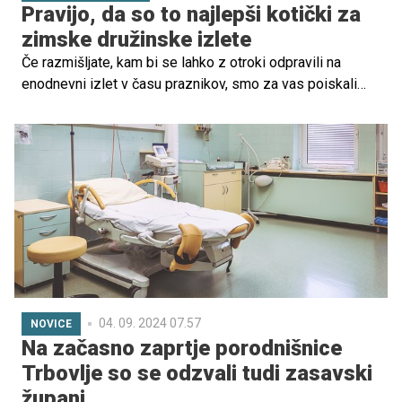
Pravijo, da so to najlepši kotički za
zimske družinske izlete
Če razmišljate, kam bi se lahko z otroki odpravili na
enodnevni izlet v času praznikov, smo za vas poiskali
krasno idejo. Čeprav čudovite Zelence lahko obiščete v
vseh letnih časih, pa so še posebej lepi pozimi, in so
lahko krasen enodnevni izlet za vso družino.
04. 09. 2024 07.57
NOVICE
Na začasno zaprtje porodnišnice
Trbovlje so se odzvali tudi zasavski
župani