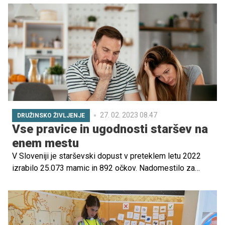
Najbolj osnovna celica družbe je družina, osnova, na
kateri gradimo in ko pride v družino oseba z dodatnimi
izzivi, ti ta starodavni nagon po združevanju pride še
kako prav. Kajti lažje je težave, nesigurnosti, dvome in
strahove, s katerimi se ob takšnem dogodku soočaš,
prebroditi skupaj. Konec koncev je res, kar pravi stari
slovenski rek, ki gre takole – več glav več ve.
27. 02. 2023 08.47
DRUŽINSKO ŽIVLJENJE
Vse pravice in ugodnosti staršev na
enem mestu
V Sloveniji je starševski dopust v preteklem letu 2022
izrabilo 25.073 mamic in 892 očkov. Nadomestilo za
odmor med dojenjem je prejemalo 89 mamic, pravico do
plačila prispevkov zaradi varstva najmanj štirih otrok pa je
uveljavljalo 13 očkov in 1075 mamic.