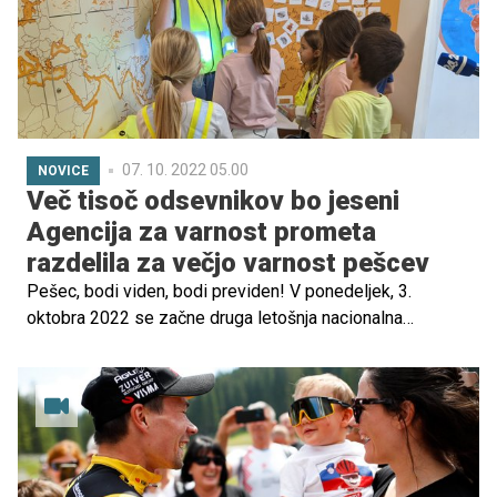
07. 10. 2022 05.00
NOVICE
Več tisoč odsevnikov bo jeseni
Agencija za varnost prometa
razdelila za večjo varnost pešcev
Pešec, bodi viden, bodi previden! V ponedeljek, 3.
oktobra 2022 se začne druga letošnja nacionalna
preventivna akcija za večjo varnost pešcev Bodi viden –
bodi previden. Akcijo izvajata Agencija za varnost
prometa in Policija. Opozoriti želita na varnost pešcev, ki
so med najbolj izpostavljenimi in ogroženimi udeleženci
v prometu, s poudarkom na varnosti otrok in starejših.
Letos je do sredine septembra umrlo 8 pešcev, 4 v