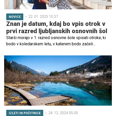
22. 01. 2025 10.37
NOVICE
Znan je datum, kdaj bo vpis otrok v
prvi razred ljubljanskih osnovnih šol
Starši morajo v 1. razred osnovne šole vpisati otroke, ki
bodo v koledarskem letu, v katerem bodo začeli
obiskovati šolo, dopolnili šest let. Otroku se lahko
začetek šolanja odloži za eno leto na predlog staršev,
zdravstvene službe ali na podlagi odločbe o usmeritvi
Zavoda RS za šolstvo, če ugotovijo, da otrok ni
pripravljen za vstop v šolo.
24. 12. 2024 05.00
IZLETI IN POČITNICE