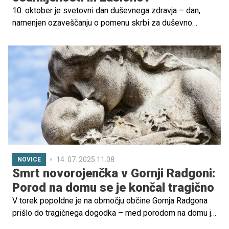
10. oktober je svetovni dan duševnega zdravja – dan,
namenjen ozaveščanju o pomenu skrbi za duševno
počutje, odpravljanju stigme in spodbujanju odprtega
pogovora o tem, kar se dogaja v nas. V današnjem hitrem
in digitalno prepletenem svetu je skrb za duševno
zdravje otrok in mladostnikov še posebej pomembna, saj
se soočajo z izzivi, ki vplivajo na njihove odnose,
čustveno stabilnost in samopodobo.
14. 07. 2025 11.08
NOVICE
Smrt novorojenčka v Gornji Radgoni:
Porod na domu se je končal tragično
V torek popoldne je na območju občine Gornja Radgona
prišlo do tragičnega dogodka – med porodom na domu je
umrl novorojenček.