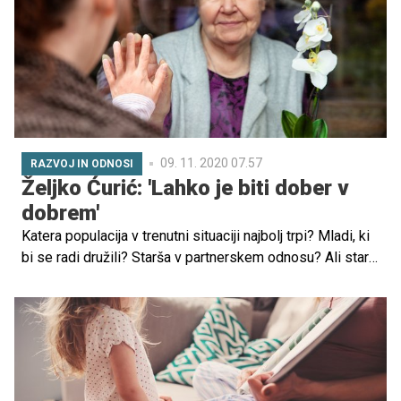
obiskovalce dežele pod Peco. Najraje se seveda odzove
na prošnje otrok.
09. 11. 2020 07.57
RAZVOJ IN ODNOSI
Željko Ćurić: 'Lahko je biti dober v
dobrem'
Katera populacija v trenutni situaciji najbolj trpi? Mladi, ki
bi se radi družili? Starša v partnerskem odnosu? Ali stari
starši, ki ne vidijo svojih otrok in vnukov? O tem smo se
se pogovarjali z dr. Željkom Ćurićem, dr. med., ki je med
drugim zdravnik, psihiater, komunikolog in soustanovitelj
podjetja O.K. Consulting. Intervju si lahko preberete v
spodnjih vrsticah.