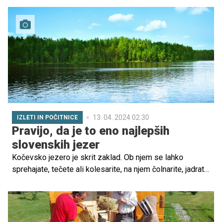
posebej ponosni. Zmagovalce zdaj čaka še udeležba na
regijskem finalu v Splitu, ki bo potekal med 19. in 24.
avgustom, tja pa potuje 152 otrok in 52 trenerjev. Kako so
potekala tekmovanja, pa si oglejte v posebnih oddajah na
OTO.
13. 04. 2024 02.30
IZLETI IN POČITNICE
Pravijo, da je to eno najlepših
slovenskih jezer
Kočevsko jezero je skrit zaklad. Ob njem se lahko
sprehajate, tečete ali kolesarite, na njem čolnarite, jadrate
z mini jadrnicami za eno osebo in deskate. Čista voda
poleti privablja tudi plavalce, jezero pa je priljubljeno tudi
pri ribičih.