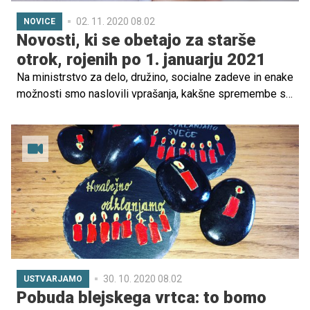
02. 11. 2020 08.02
NOVICE
Novosti, ki se obetajo za starše
otrok, rojenih po 1. januarju 2021
Na ministrstvo za delo, družino, socialne zadeve in enake
možnosti smo naslovili vprašanja, kakšne spremembe se
obetajo za starše otrok glede pomoči države. Odgovore
si lahko preberete v spodnjih vrsticah.
30. 10. 2020 08.02
USTVARJAMO
Pobuda blejskega vrtca: to bomo