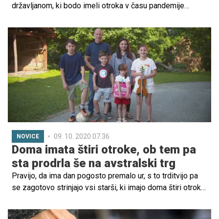
državljanom, ki bodo imeli otroka v času pandemije
covid-19. Vsak par, ki bo v prihodnjih dveh letih imel
otroka, bo ob rojstvu prejel 3000 singapurskih dolarjev
(1870 evrov). Preverite, kakšne novosti so predvidene za
starše otrok, rojenih v Sloveniji po 1. januarju 2021!
09. 10. 2020 07.36
NOVICE
Doma imata štiri otroke, ob tem pa
sta prodrla še na avstralski trg
Pravijo, da ima dan pogosto premalo ur, s to trditvijo pa
se zagotovo strinjajo vsi starši, ki imajo doma štiri otroke.
Mi smo tokrat klepetali z Vanjo in Juretom Rainerjem,
staršema, ki sta prav z namenom, da bi svojim otrokom