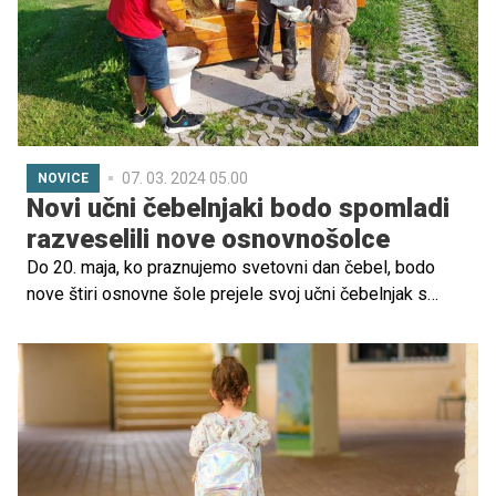
07. 03. 2024 05.00
NOVICE
Novi učni čebelnjaki bodo spomladi
razveselili nove osnovnošolce
Do 20. maja, ko praznujemo svetovni dan čebel, bodo
nove štiri osnovne šole prejele svoj učni čebelnjak s
čebeljimi družinami. Čebelnjaki so namenjeni učencem
čebelarskih krožkov kot spodbuda pri učenju o čebelah,
pridobitve pa se bodo tokrat veselili v občinah Črna na
Koroškem, Kranj, Tabor in Zavrč. Skupaj z novimi
postavitvami bo to pomlad po Sloveniji postavljenih že
20 učnih čebelnjakov, #PRVAčebela pa s tem utrjuje
status ene najuspešnejših pobud za ohranjanje čebel in