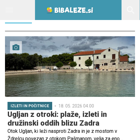
OBČINE
18. 05. 2026 04.00
IZLETI IN POČITNICE
Ugljan z otroki: plaže, izleti in
družinski oddih blizu Zadra
Otok Ugljan, ki leži nasproti Zadra in je z mostom v
Ždrelcu povezan z otokom Pašmanom, velja za eno