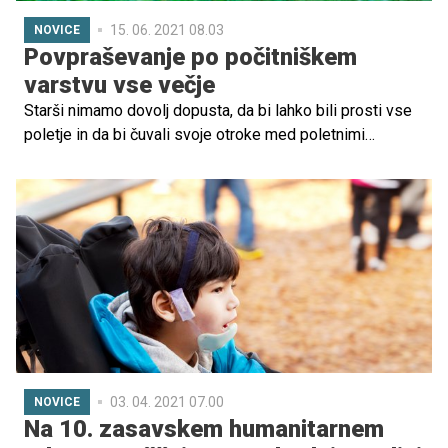
15. 06. 2021 08.03
NOVICE
Povpraševanje po počitniškem
varstvu vse večje
Starši nimamo dovolj dopusta, da bi lahko bili prosti vse
poletje in da bi čuvali svoje otroke med poletnimi
počitnicami, obenem nimamo vsi možnosti varstva pri
babicah in dedkih ter drugih sorodnikih, prijateljih, znancih.
Ena od cenejših ali celo brezplačnih možnosti je
počitniško varstvo, ki ga organizirajo nekatere občine in
kjer se otroci družijo, se udeležujejo raznovrstnih
dejavnosti in izletov ter spoznajo nove prijatelje.
Preverite, kakšno počitniško varstvo, dejavnosti in
delavnice ponujajo v različnih mestnih občinah!
03. 04. 2021 07.00
NOVICE
Na 10. zasavskem humanitarnem