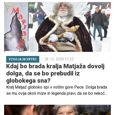
28. 12. 2020 12.22
VZGOJA IN VRTEC
Kdaj bo brada kralja Matjaža dovolj
dolga, da se bo prebudil iz
globokega sna?
Kralj Matjaž globoko spi v votlini gore Pece. Dolga brada
se mu ovija okoli mize in legenda pravi, da se bo nekoč
prebudil in rešil slovenski narod. A že zdaj se ob vztrajnih
glasnih prošnjah in klicih tudi kdaj pa kdaj zbudi in
zakoraka med svoje pridne, zveste podanike in