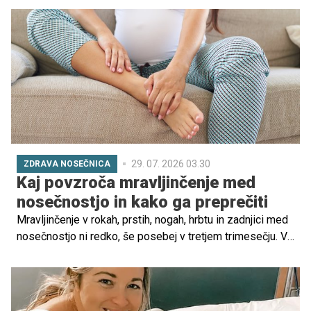
telo pa doživlja še mnogokatero drugo spremembo. Ena
pogostejših bolečin je tista v predelu reber. Kdaj k
zdravniku in kako si pomagati?
29. 07. 2026 03.30
ZDRAVA NOSEČNICA
Kaj povzroča mravljinčenje med
nosečnostjo in kako ga preprečiti
Mravljinčenje v rokah, prstih, nogah, hrbtu in zadnjici med
nosečnostjo ni redko, še posebej v tretjem trimesečju. V
večini primerov gre za neškodljiv pojav, ki je posledica
hormonskih sprememb in telesnih prilagoditev. Vendar pa
obstajajo primeri, ko je treba obiskati zdravnika.
Preberite, zakaj se pojavlja mravljinčenje in katere rešitve