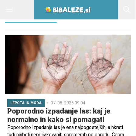
NOSEČNOSTJO
07. 08. 2026 09.04
LEPOTA IN MODA
Poporodno izpadanje las: kaj je
normalno in kako si pomagati
Poporodno izpadanje las je ena najpogostejših, a hkrati
tudi najbolj nepričakovanih sprememb po porodu. Čeprav