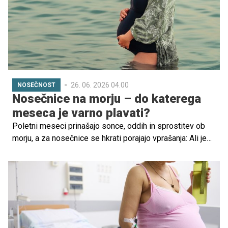
26. 06. 2026 04.00
NOSEČNOST
Nosečnice na morju – do katerega
meseca je varno plavati?
Poletni meseci prinašajo sonce, oddih in sprostitev ob
morju, a za nosečnice se hkrati porajajo vprašanja: Ali je
varno kopanje v nosečnosti? Do katerega meseca
nosečnosti je priporočljivo potovanje? Kako se zaščititi
pred vročino?