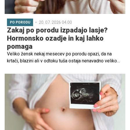
20. 07. 2026 04.00
PO PORODU
Zakaj po porodu izpadajo lasje?
Hormonsko ozadje in kaj lahko
pomaga
Veliko žensk nekaj mesecev po porodu opazi, da na
krtači, blazini ali v odtoku tuša ostaja nenavadno veliko
las. Čeprav je lahko pogled na šope las, ki izpadajo, zelo
zaskrbljujoč, gre v večini primerov za normalen pojav,
povezan s hormonskimi spremembami po nosečnosti.