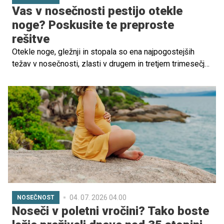
Vas v nosečnosti pestijo otekle
noge? Poskusite te preproste
rešitve
Otekle noge, gležnji in stopala so ena najpogostejših
težav v nosečnosti, zlasti v drugem in tretjem trimesečju.
Čeprav je lahko neprijetno, je v večini primerov to
normalen pojav, povezan z večjo količino krvi v telesu,
hormonskimi spremembami in pritiskom rastoče
maternice na žile v medenici.
04. 07. 2026 04.00
NOSEČNOST
Noseči v poletni vročini? Tako boste