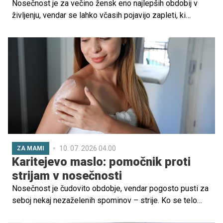
Nosečnost je za večino žensk eno najlepših obdobij v
življenju, vendar se lahko včasih pojavijo zapleti, ki
zahtevajo posebno pozornost. Med njimi je tudi
preeklampsija, stanje, povezano z nevarnim povišanjem
krvnega tlaka v nosečnosti, ki lahko ogrozi zdravje
nosečnice in otroka.
10. 07. 2026 04.00
ZA MAMI
Karitejevo maslo: pomočnik proti
strijam v nosečnosti
Nosečnost je čudovito obdobje, vendar pogosto pusti za
seboj nekaj nezaželenih spominov – strije. Ko se telo
hitro razteza in nato ponovno krči, lahko pride do