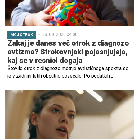
03. 08. 2026 04.00
MOJ OTROK
Zakaj je danes več otrok z diagnozo
avtizma? Strokovnjaki pojasnjujejo,
kaj se v resnici dogaja
Število otrok z diagnozo motnje avtističnega spektra se
je v zadnjih letih občutno povečalo. Po podatkih
ameriškega Centra za nadzor in preprečevanje bolezni
(CDC) ima danes avtizem približno vsak 31. otrok. Ta
podatek pri številnih starših vzbuja skrb in odpira
vprašanja, ali avtizem postaja vse pogostejši ali pa ga
danes le bolje prepoznamo.