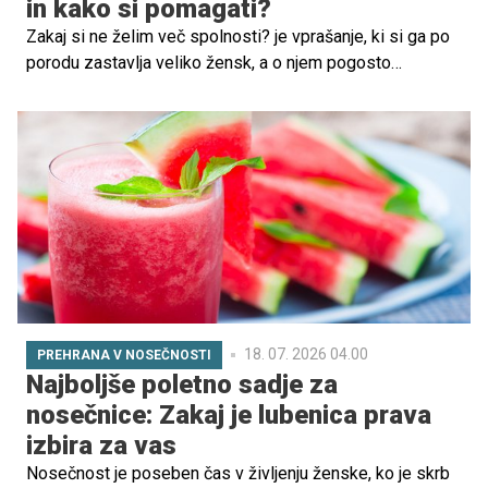
in kako si pomagati?
Zakaj si ne želim več spolnosti? je vprašanje, ki si ga po
porodu zastavlja veliko žensk, a o njem pogosto
govorimo premalo. Spremembe spolne želje po rojstvu
otroka niso redkost in ne pomenijo, da je z žensko ali
partnerskim odnosom nekaj narobe. Gre za kompleksen
preplet hormonov, telesnega okrevanja, utrujenosti,
čustev in nove življenjske vloge.
18. 07. 2026 04.00
PREHRANA V NOSEČNOSTI
Najboljše poletno sadje za
nosečnice: Zakaj je lubenica prava
izbira za vas
Nosečnost je poseben čas v življenju ženske, ko je skrb