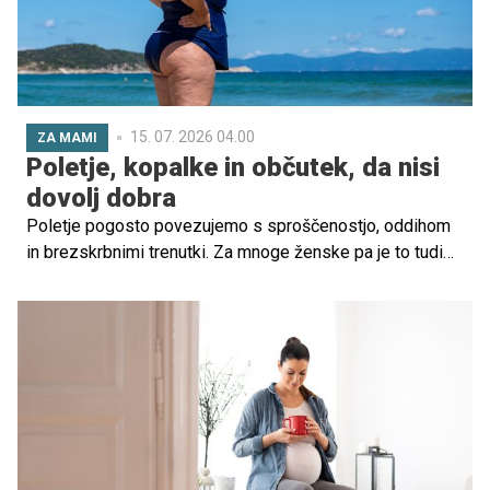
15. 07. 2026 04.00
ZA MAMI
Poletje, kopalke in občutek, da nisi
dovolj dobra
Poletje pogosto povezujemo s sproščenostjo, oddihom
in brezskrbnimi trenutki. Za mnoge ženske pa je to tudi
čas, ko postane telo bolj izpostavljeno in z njim tudi
odnos, ki ga imamo do sebe. Manj oblačil, kopalke in
nenehna izpostavljenost podobam idealnih teles lahko
hitro prebudijo primerjanje, dvome in občutke, da naše
telo ni dovolj. Tako lahko obdobje, ki naj bi prinašalo
lahkotnost, za marsikatero žensko postane tudi čas
povečanega notranjega pritiska.