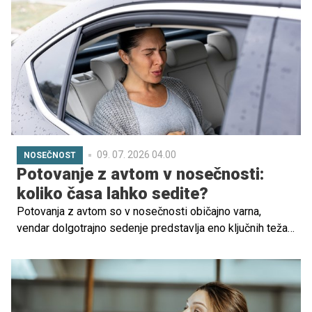
raztrganja kolagena in elastina v koži, kar povzroči
nastanek strij. Mnoge bodoče mamice zato iščejo varne
in učinkovite naravne rešitve – ena najbolj priljubljenih je
karitejevo maslo. Ampak ali karitejevo maslo res pomaga
pri strijah? Poglejmo podrobneje.
09. 07. 2026 04.00
NOSEČNOST
Potovanje z avtom v nosečnosti:
koliko časa lahko sedite?
Potovanja z avtom so v nosečnosti običajno varna,
vendar dolgotrajno sedenje predstavlja eno ključnih težav,
ne zaradi same vožnje, temveč zaradi vpliva
nepremičnega sedenja na krvni obtok.