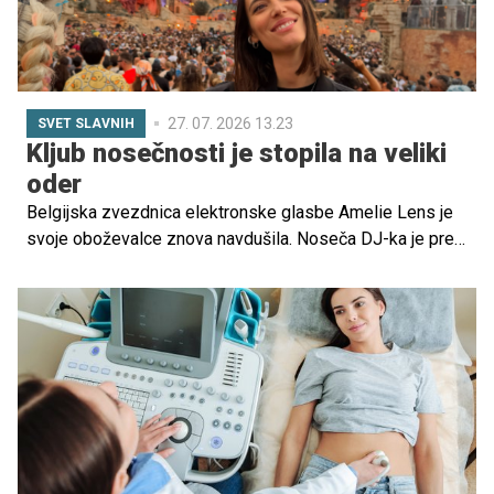
27. 07. 2026 13.23
SVET SLAVNIH
Kljub nosečnosti je stopila na veliki
oder
Belgijska zvezdnica elektronske glasbe Amelie Lens je
svoje oboževalce znova navdušila. Noseča DJ-ka je pred
nastopom na družbenih omrežjih delila vabilo na svoj
spektakularni šov AURA in sporočila, da se bo z
oboževalci srečala na odru Freedom Stage ob 22. uri.