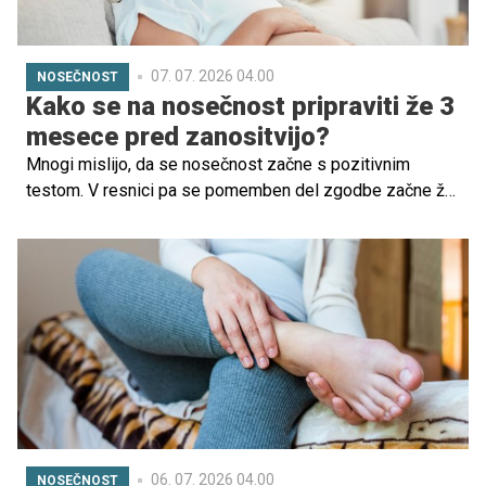
07. 07. 2026 04.00
NOSEČNOST
Kako se na nosečnost pripraviti že 3
mesece pred zanositvijo?
Mnogi mislijo, da se nosečnost začne s pozitivnim
testom. V resnici pa se pomemben del zgodbe začne že
precej prej. Obdobje nekaj mesecev pred zanositvijo
lahko vpliva tako na plodnost kot tudi na razvoj otroka v
najzgodnejših tednih nosečnosti, ko marsikatera ženska
sploh še ne ve, da je noseča.
06. 07. 2026 04.00
NOSEČNOST