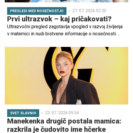
27. 07. 2026 02.30
PREGLEDI MED NOSEČNOSTJO
Prvi ultrazvok – kaj pričakovati?
Ultrazvočni pregled zagotavlja vpogled v razvoj življenja
v maternici in nudi bistvene informacije o nosečnosti.
Razumevanje vsega, kar lahko pričakujete med prvim
ultrazvokom, pa lahko pomaga ublažiti morebitne skrbi ali
dvome. Da vam bo čas do prvega pregleda hitreje minil,
smo za vas pripravili nekaj informativnih napotkov.
23. 07. 2026 09.54
SVET SLAVNIH
Manekenka drugič postala mamica:
razkrila je čudovito ime hčerke