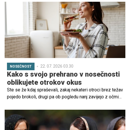
Aaronom Mazorjem pričakuje prvega otroka, deklico.
Dojenčica naj bi se družini pridružila decembra.
22. 07. 2026 03.30
NOSEČNOST
Kako s svojo prehrano v nosečnosti
oblikujete otrokov okus
Ste se že kdaj spraševali, zakaj nekateri otroci brez težav
pojedo brokoli, drugi pa ob pogledu nanj zavijejo z očmi?
Čeprav pomembno vlogo igrajo genetika, družinske
navade in okolje, znanstveniki vse bolj ugotavljajo, da se
lahko odnos do hrane začne oblikovati že pred rojstvom.