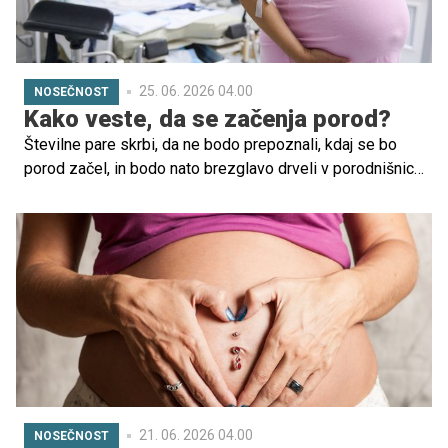
25. 06. 2026 04.00
NOSEČNOST
Kako veste, da se začenja porod?
Številne pare skrbi, da ne bodo prepoznali, kdaj se bo
porod začel, in bodo nato brezglavo drveli v porodnišnico
ali pa se bo porod iztekel kar doma. To se včasih res
zgodi, a zelo redko.
21. 06. 2026 04.00
NOSEČNOST