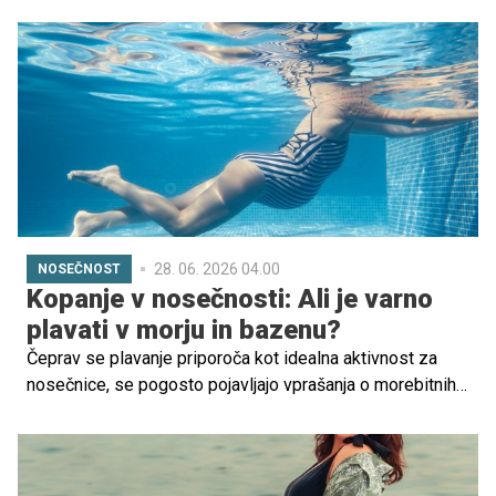
hollywoodskih zvezdnic, tudi med nosečnostjo. V zadnjih
dneh v New Yorku je navdušila s serijo premišljenih,
barvitih in izrazito sodobnih nosečniških videzov, ki so
hitro postali viralni na družbenih omrežjih in modnih
portalih.
28. 06. 2026 04.00
NOSEČNOST
Kopanje v nosečnosti: Ali je varno
plavati v morju in bazenu?
Čeprav se plavanje priporoča kot idealna aktivnost za
nosečnice, se pogosto pojavljajo vprašanja o morebitnih
nevarnostih, ki jih prinaša morska ali bazenska voda. V
nadaljevanju ginekologinja pojasnjuje, ali se nosečnice
lahko kopajo v morju in bazenu ter na kaj morajo biti
pozorne.