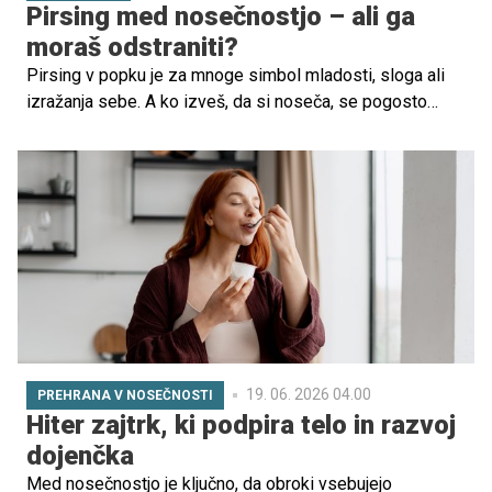
Pirsing med nosečnostjo – ali ga
moraš odstraniti?
Pirsing v popku je za mnoge simbol mladosti, sloga ali
izražanja sebe. A ko izveš, da si noseča, se pogosto
porajajo vprašanja: Ali je pirsing v nosečnosti varen? Ga
moram odstraniti? Lahko povzroča težave?
19. 06. 2026 04.00
PREHRANA V NOSEČNOSTI
Hiter zajtrk, ki podpira telo in razvoj
dojenčka
Med nosečnostjo je ključno, da obroki vsebujejo