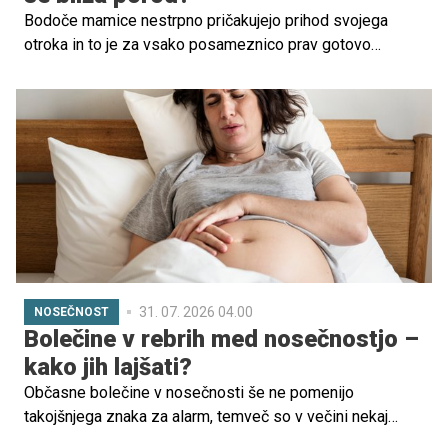
Bodoče mamice nestrpno pričakujejo prihod svojega
otroka in to je za vsako posameznico prav gotovo
vznemirljivo obdobje. Prepoznavanje znakov, ki kažejo,
da je porod neizbežen, pa je ključnega pomena, zato
navajamo nekaj najpogostejših simptomov, ki kažejo, da je
čas za porodnišnico.
31. 07. 2026 04.00
NOSEČNOST
Bolečine v rebrih med nosečnostjo –
kako jih lajšati?
Občasne bolečine v nosečnosti še ne pomenijo
takojšnjega znaka za alarm, temveč so v večini nekaj
popolnoma naravnega, saj se maternica vseskozi širi,