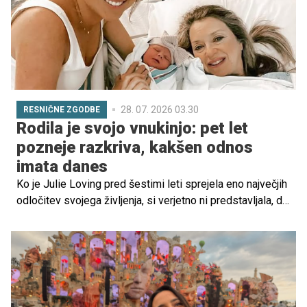
so na voljo za nosečnice.
28. 07. 2026 03.30
RESNIČNE ZGODBE
Rodila je svojo vnukinjo: pet let
pozneje razkriva, kakšen odnos
imata danes
Ko je Julie Loving pred šestimi leti sprejela eno največjih
odločitev svojega življenja, si verjetno ni predstavljala, da
bo njena zgodba obkrožila svet.