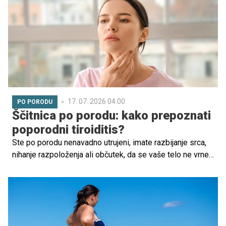
17. 07. 2026 04.00
PO PORODU
Ščitnica po porodu: kako prepoznati
poporodni tiroiditis?
Ste po porodu nenavadno utrujeni, imate razbijanje srca,
nihanje razpoloženja ali občutek, da se vaše telo ne vrne
v ravnovesje? Včasih vzrok niso le neprespane noči in
prilagajanje na novo življenje, ampak tudi spremembe v
delovanju ščitnice.