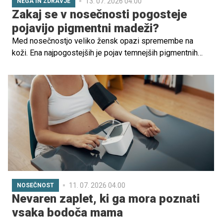
13. 07. 2026 04.00
NEGA IN ZDRAVJE
Zakaj se v nosečnosti pogosteje
pojavijo pigmentni madeži?
Med nosečnostjo veliko žensk opazi spremembe na
koži. Ena najpogostejših je pojav temnejših pigmentnih
madežev, neenakomerne obarvanosti kože ali tako
imenovane nosečniške maske (melazme). Gre za
povsem običajen pojav, ki je povezan s hormonskimi
spremembami v telesu.
11. 07. 2026 04.00
NOSEČNOST
Nevaren zaplet, ki ga mora poznati
vsaka bodoča mama