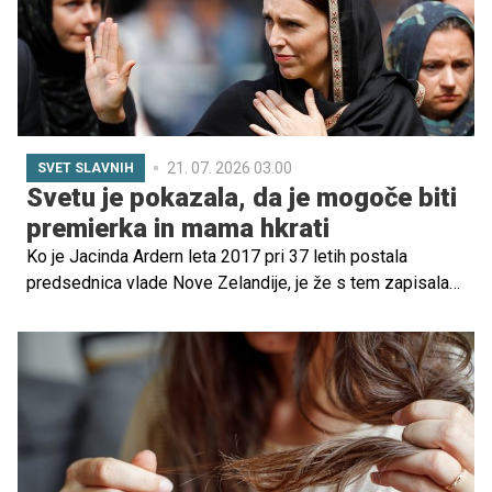
21. 07. 2026 03.00
SVET SLAVNIH
Svetu je pokazala, da je mogoče biti
premierka in mama hkrati
Ko je Jacinda Ardern leta 2017 pri 37 letih postala
predsednica vlade Nove Zelandije, je že s tem zapisala
zgodovino. Bila je najmlajša ženska na svetu, ki je vodila
vlado, kmalu zatem pa se je znašla pred še enim
zgodovinskim trenutkom, postala je ena redkih svetovnih
voditeljic, ki je rodila med opravljanjem mandata.