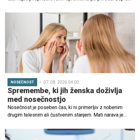
je lahko videti dramatično, gre v večini primerov za
povsem normalen in začasen pojav, ki ga povzročijo
hormonske spremembe po nosečnosti.
07. 08. 2026 04.00
NOSEČNOST
Spremembe, ki jih ženska doživlja
med nosečnostjo
Nosečnost je poseben čas, ki ni primerljiv z nobenim
drugim telesnim ali čustvenim stanjem. Mati narava je
namreč poskrbela, da preide ženska v obdobje, ko se v
njej zvrstijo zares neverjetne spremembe, ki vključujejo
prilagoditev in pripravo telesa na porod. Prilagoditve pa