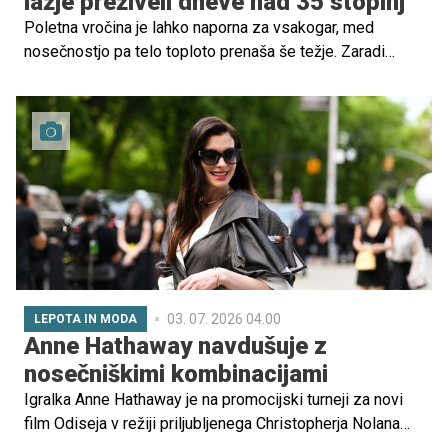
lažje preživeli dneve nad 35 stopinj
Poletna vročina je lahko naporna za vsakogar, med
nosečnostjo pa telo toploto prenaša še težje. Zaradi
hormonskih sprememb, povečanega volumna krvi in
dodatnega napora, ki ga telo vlaga v razvoj otroka, se
nosečnice hitreje pregrejejo in dehidrirajo.
03. 07. 2026 04.00
LEPOTA IN MODA
Anne Hathaway navdušuje z
nosečniškimi kombinacijami
Igralka Anne Hathaway je na promocijski turneji za novi
film Odiseja v režiji priljubljenega Christopherja Nolana
znova dokazala, da je ena najbolj modno drznih