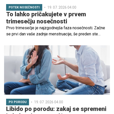
19. 07. 2026 04.00
POTEK NOSEČNOSTI
To lahko pričakujete v prvem
trimesečju nosečnosti
Prvo trimesečje je najzgodnejša faza nosečnosti. Začne
se prvi dan vaše zadnje menstruacije, še preden ste
dejansko noseči in traja do konca 13. tedna. To je čas
velikih pričakovanj in hitrih sprememb za vas in vašega
otroka.
19. 07. 2026 04.00
PO PORODU
Libido po porodu: zakaj se spremeni