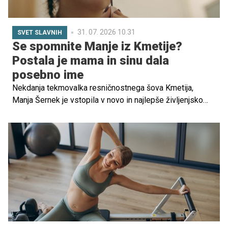
31. 07. 2026 10.31
SVET SLAVNIH
Se spomnite Manje iz Kmetije?
Postala je mama in sinu dala
posebno ime
Nekdanja tekmovalka resničnostnega šova Kmetija,
Manja Šernek je vstopila v novo in najlepše življenjsko
obdobje. Simpatična Slovenka, ki je gledalce navdušila s
svojo energijo, iskrenostjo in nalezljivim nasmehom, je
postala mama.