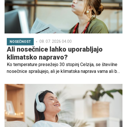
08. 07. 2026 04.00
NOSEČNOST
Ali nosečnice lahko uporabljajo
klimatsko napravo?
Ko temperature presežejo 30 stopinj Celzija, se številne
nosečnice sprašujejo, ali je klimatska naprava varna ali bi
se ji morale raje izogibati. Med ljudmi kroži veliko mitov,
od tega, da lahko klimatska naprava škoduje otroku, do
prepričanja, da povzroča prehlad ali celo zaplete v
nosečnosti.