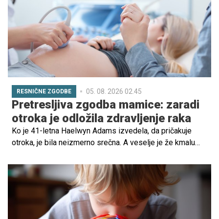
ne vključujejo samo telesa, pač pa se v nosečnici zgodi
pravi vrtiljak čustev, ki je včasih popolnoma neobvladljiv.
Nekatere bi objele svet od veselja, druge besnijo za
prazen nič, tretje ne občutijo ničesar drastičnega. A devet
mesecev ni tako kratko obdobje, zato mora biti ženska
pripravljena na številne čustvene spremembe.
05. 08. 2026 02.45
RESNIČNE ZGODBE
Pretresljiva zgodba mamice: zaradi
otroka je odložila zdravljenje raka
Ko je 41-letna Haelwyn Adams izvedela, da pričakuje
otroka, je bila neizmerno srečna. A veselje je že kmalu
zasenčila bolečina, ki jo je spremljala več let.