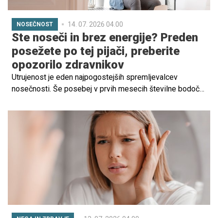
14. 07. 2026 04.00
NOSEČNOST
Ste noseči in brez energije? Preden
posežete po tej pijači, preberite
opozorilo zdravnikov
Utrujenost je eden najpogostejših spremljevalcev
nosečnosti. Še posebej v prvih mesecih številne bodoče
mamice iščejo način, kako bi si povrnile energijo in
marsikatera pomisli na hitro rešitev v obliki energijske
pijače. A strokovnjaki opozarjajo: energijske pijače v
nosečnosti niso najboljša izbira.