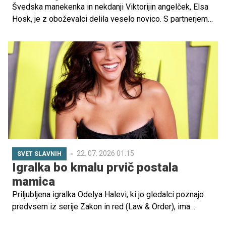
Švedska manekenka in nekdanji Viktorijin angelček, Elsa
Hosk, je z oboževalci delila veselo novico. S partnerjem
Tomom Dalyjem sta se razveselila drugega otroka. Par je
dobil deklico, ki sta ji nadela nežno in nekoliko nenavadno
ime Flora Blue.
22. 07. 2026 01.15
SVET SLAVNIH
Igralka bo kmalu prvič postala
mamica
Priljubljena igralka Odelya Halevi, ki jo gledalci poznajo
predvsem iz serije Zakon in red (Law & Order), ima
čudovito novico. 37-letna igralka je noseča in z možem