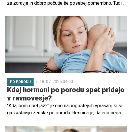
za zdravje in dobro počutje še posebej pomembno. Tudi
pravilna prehrana igra ključno vlogo pri zagotavljanju
potrebnih hranil za razvoj otroka in ohranjanju zdravja
matere.
18. 07. 2026 04.00
PO PORODU
Kdaj hormoni po porodu spet pridejo
v ravnovesje?
"Kdaj bom spet jaz?" je eno najpogostejših vprašanj, ki si
ga zastavijo ženske po porodu. Resnica je, da enotnega
odgovora ni. Hormonsko okrevanje ni dogodek, ampak
proces, ki je pri vsaki ženski nekoliko drugačen.