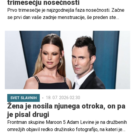
trimesečju nosečnosti
Prvo trimesečje je najzgodnejša faza nosečnosti. Začne
se prvi dan vaše zadnje menstruacije, še preden ste
dejansko noseči in traja do konca 13. tedna. To je čas
velikih pričakovanj in hitrih sprememb za vas in vašega
otroka.
18. 07. 2026 02.30
SVET SLAVNIH
Žena je nosila njunega otroka, on pa
je pisal drugi
Frontman skupine Maroon 5 Adam Levine je na družbenih
omrežjih objavil redko družinsko fotografijo, na kateri je