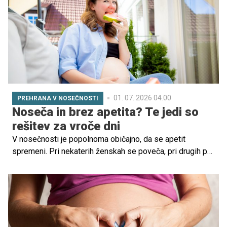
01. 07. 2026 04.00
PREHRANA V NOSEČNOSTI
Noseča in brez apetita? Te jedi so
rešitev za vroče dni
V nosečnosti je popolnoma običajno, da se apetit
spremeni. Pri nekaterih ženskah se poveča, pri drugih pa
občutno zmanjša. Še posebej poleti, ko visoke
temperature dodatno vplivajo na počutje, lahko pride do
tega, da hrana preprosto "ne diši".