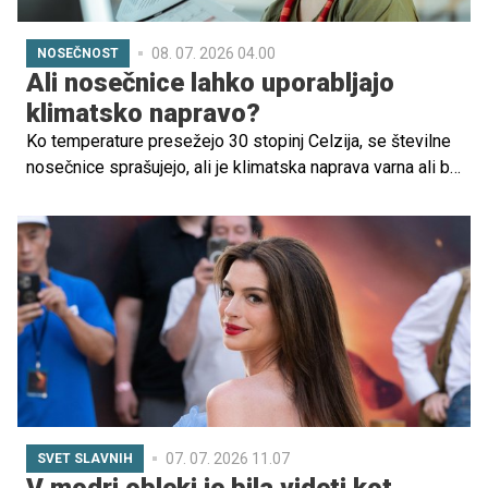
08. 07. 2026 04.00
NOSEČNOST
Ali nosečnice lahko uporabljajo
klimatsko napravo?
Ko temperature presežejo 30 stopinj Celzija, se številne
nosečnice sprašujejo, ali je klimatska naprava varna ali bi
se ji morale raje izogibati. Med ljudmi kroži veliko mitov,
od tega, da lahko klimatska naprava škoduje otroku, do
prepričanja, da povzroča prehlad ali celo zaplete v
nosečnosti.
07. 07. 2026 11.07
SVET SLAVNIH