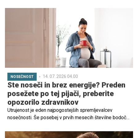
skupaj z ženo Behati Prinsloo in njunimi tremi otroki. Na
posnetku družina z roko v roki hodi po poti ob plaži, pri
čemer sta zakonca tudi tokrat poskrbela, da obrazi otrok
niso jasno vidni.
14. 07. 2026 04.00
NOSEČNOST
Ste noseči in brez energije? Preden
posežete po tej pijači, preberite
opozorilo zdravnikov
Utrujenost je eden najpogostejših spremljevalcev
nosečnosti. Še posebej v prvih mesecih številne bodoče
mamice iščejo način, kako bi si povrnile energijo in
marsikatera pomisli na hitro rešitev v obliki energijske