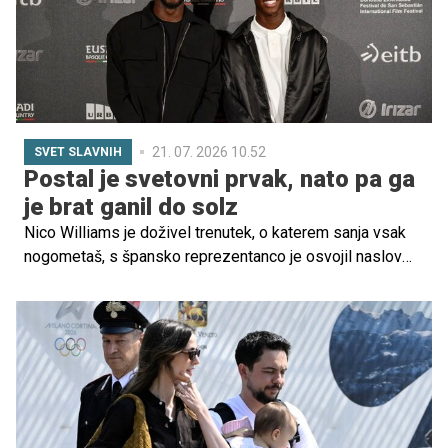
21. 07. 2026 10.52
SVET SLAVNIH
Postal je svetovni prvak, nato pa ga
je brat ganil do solz
Nico Williams je doživel trenutek, o katerem sanja vsak
nogometaš, s špansko reprezentanco je osvojil naslov
svetovnega prvaka. A po največjem uspehu kariere ga ni
najbolj ganil pokal v rokah, temveč sporočilo njegovega
starejšega brata Iñakija Williamsa.