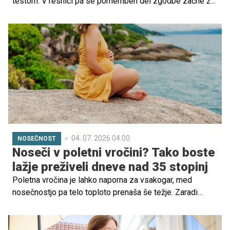
testom. V resnici pa se pomemben del zgodbe začne že
precej prej. Obdobje nekaj mesecev pred zanositvijo
lahko vpliva tako na plodnost kot tudi na razvoj otroka v
najzgodnejših tednih nosečnosti, ko marsikatera ženska
sploh še ne ve, da je noseča.
04. 07. 2026 04.00
NOSEČNOST
Noseči v poletni vročini? Tako boste
lažje preživeli dneve nad 35 stopinj
Poletna vročina je lahko naporna za vsakogar, med
nosečnostjo pa telo toploto prenaša še težje. Zaradi
hormonskih sprememb, povečanega volumna krvi in
dodatnega napora, ki ga telo vlaga v razvoj otroka, se
nosečnice hitreje pregrejejo in dehidrirajo.