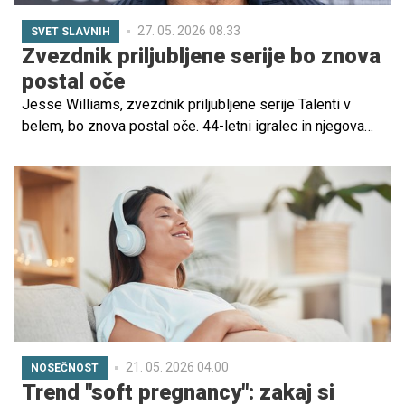
27. 05. 2026 08.33
SVET SLAVNIH
Zvezdnik priljubljene serije bo znova
postal oče
Jesse Williams, zvezdnik priljubljene serije Talenti v
belem, bo znova postal oče. 44-letni igralec in njegova
partnerka, španska igralka Alejandra Onieva, pričakujeta
prvega skupnega otroka, kar bo za Williamsa že tretji
otrok. Novica je v javnost prišla po tem, ko je Onieva
nosečnost potrdila z objavami na družbenih omrežjih, par
pa je bil pred kratkim skupaj opažen tudi v Los Angelesu.
21. 05. 2026 04.00
NOSEČNOST
Trend "soft pregnancy": zakaj si