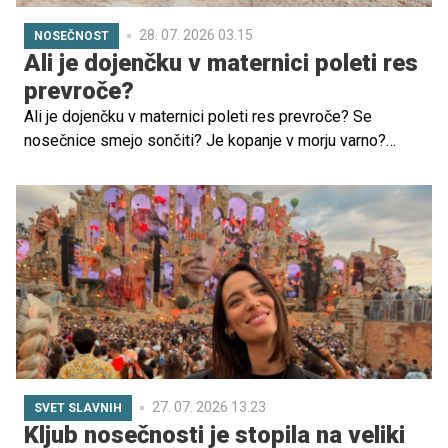
28. 07. 2026 03.15
NOSEČNOST
Ali je dojenčku v maternici poleti res
prevroče?
Ali je dojenčku v maternici poleti res prevroče? Se
nosečnice smejo sončiti? Je kopanje v morju varno?
Poletje za nosečnice prinese vrsto vprašanj – in še več
ljudskih modrosti, ki niso vedno točne. V nadaljevanju
razkrivamo, kaj je resnica in kaj zgolj mit ter kako si poleti
olajšati nosečnost.
27. 07. 2026 13.23
SVET SLAVNIH
Kljub nosečnosti je stopila na veliki