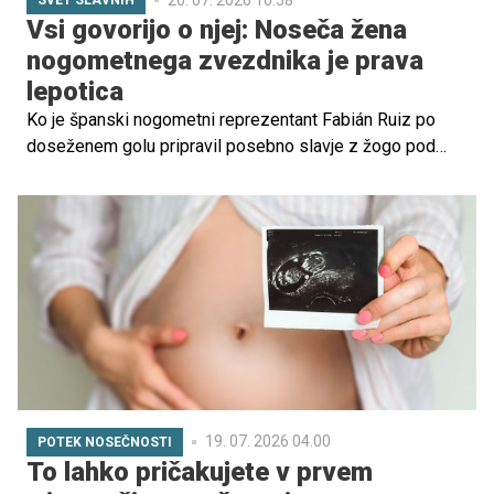
SVET SLAVNIH
Vsi govorijo o njej: Noseča žena
nogometnega zvezdnika je prava
lepotica
Ko je španski nogometni reprezentant Fabián Ruiz po
doseženem golu pripravil posebno slavje z žogo pod
majico in gesto, ki je spominjala na nosečniški trebušček,
je hitro postalo jasno, da nogometaš praznuje veliko
osebno novico. Z ženo Roso Pereira namreč pričakujeta
prvega otroka.
19. 07. 2026 04.00
POTEK NOSEČNOSTI
To lahko pričakujete v prvem