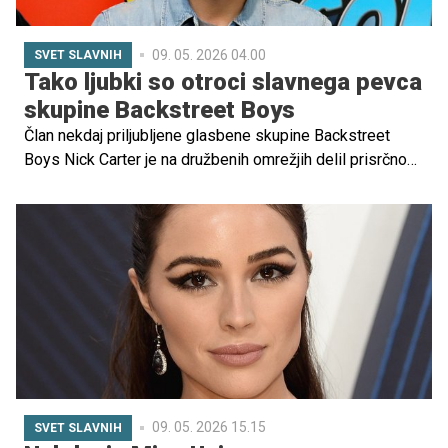
09. 05. 2026 04.00
SVET SLAVNIH
Tako ljubki so otroci slavnega pevca
skupine Backstreet Boys
Član nekdaj priljubljene glasbene skupine Backstreet
Boys Nick Carter je na družbenih omrežjih delil prisrčno
fotografijo s svojimi tremi otroki in znova pokazal, kako
pomembna mu je družina. Pevec je objavil fotografijo s
svojimi tremi otroki in pokazal, kako veliki so že.
09. 05. 2026 15.15
SVET SLAVNIH