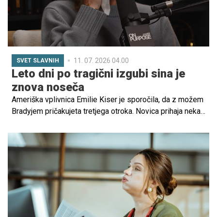
11. 07. 2026 04.00
SVET SLAVNIH
Leto dni po tragični izgubi sina je
znova noseča
Ameriška vplivnica Emilie Kiser je sporočila, da z možem
Bradyjem pričakujeta tretjega otroka. Novica prihaja nekaj
več kot leto dni po tragični smrti njunega triletnega sina
Trigga, ki je maja 2025 umrl po nesreči v domačem
bazenu v Arizoni.