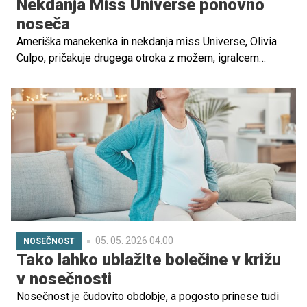
Nekdanja Miss Universe ponovno
noseča
Ameriška manekenka in nekdanja miss Universe, Olivia
Culpo, pričakuje drugega otroka z možem, igralcem
ameriškega nogometa Christianom McCaffreyjem.
Veselo novico je par sporočil prek Instagrama, kjer sta
objavila družinske fotografije in posnetke ultrazvoka.
05. 05. 2026 04.00
NOSEČNOST
Tako lahko ublažite bolečine v križu
v nosečnosti
Nosečnost je čudovito obdobje, a pogosto prinese tudi