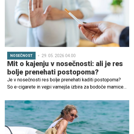
leto po rojstvu, se zave, da stvari le niso tako enostavne.
Kdaj pa naj bi bil najbolj primeren čas za naslednjega
otroka?
29. 05. 2026 04.00
NOSEČNOST
Mit o kajenju v nosečnosti: ali je res
bolje prenehati postopoma?
Je v nosečnosti res bolje prenehati kaditi postopoma?
So e-cigarete in vejpi varnejša izbira za bodoče mamice?
Diplomirana babica Katja Matjašič opozarja, da nikotin in
tobačni dim lahko resno vplivata na razvoj otroka in da
zmote o "varnejšem kajenju" ne držijo.