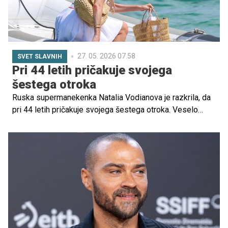
27. 05. 2026 07.58
SVET SLAVNIH
Pri 44 letih pričakuje svojega
šestega otroka
Ruska supermanekenka Natalia Vodianova je razkrila, da
pri 44 letih pričakuje svojega šestega otroka. Veselo
novico je potrdila v intervjuju za francoski Vogue, kjer je
tudi pozirala z nosečniškim trebuščkom na naslovnici
poletne izdaje revije.