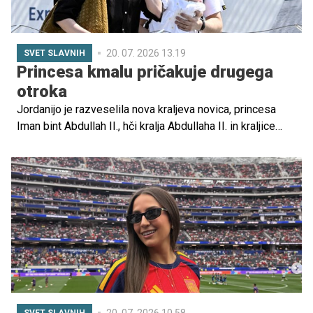
20. 07. 2026 13.19
SVET SLAVNIH
Princesa kmalu pričakuje drugega
otroka
Jordanijo je razveselila nova kraljeva novica, princesa
Iman bint Abdullah II., hči kralja Abdullaha II. in kraljice
Ranie, je noseča z drugim otrokom. Veselo novico je
javnosti sporočila prav kraljica Rania, ki je ob čustveni
fotografiji družine zapisala, da se njihov klub vnukov
povečuje.
20. 07. 2026 10.58