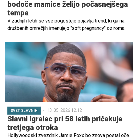
bodoče mamice želijo počasnejšega
tempa
V zadnjih letih se vse pogosteje pojavlja trend, ki ga na
družbenih omrežjih imenujejo "soft pregnancy" oziroma
nežna, umirjena nosečnost, ki ne sledi pritisku
produktivnosti, temveč poudarja počitek, poslušanje
telesa in zmanjšanje stresa.
13. 05. 2026 12.12
SVET SLAVNIH
Slavni igralec pri 58 letih pričakuje
tretjega otroka
Hollywoodski zvezdnik Jamie Foxx bo znova postal oče.