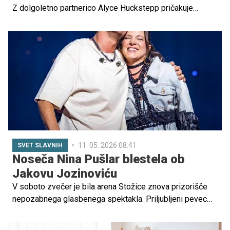
Z dolgoletno partnerico Alyce Huckstepp pričakuje
svojega tretjega otroka.
11. 05. 2026 08.41
SVET SLAVNIH
Noseča Nina Pušlar blestela ob
Jakovu Jozinoviću
V soboto zvečer je bila arena Stožice znova prizorišče
nepozabnega glasbenega spektakla. Priljubljeni pevec
Jakov Jozinović je pripravil svoj drugi koncert v Stožicah,
za eno največjih presenečenj večera pa je poskrbela