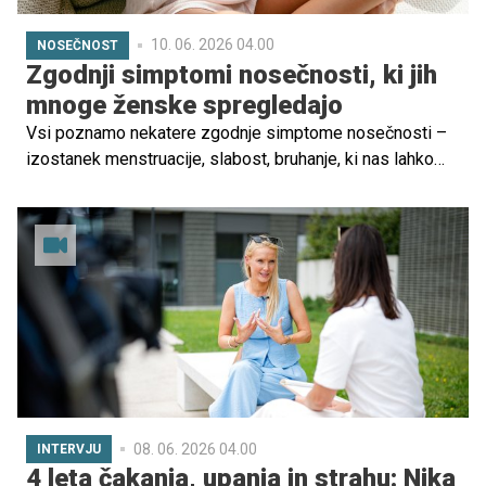
10. 06. 2026 04.00
NOSEČNOST
Zgodnji simptomi nosečnosti, ki jih
mnoge ženske spregledajo
Vsi poznamo nekatere zgodnje simptome nosečnosti –
izostanek menstruacije, slabost, bruhanje, ki nas lahko
hitro opozorijo, da se nekaj dogaja in posežemo po testu
nosečnosti, vendar obstaja še več zgodnjih simptomov
nosečnosti.
08. 06. 2026 04.00
INTERVJU
4 leta čakanja, upanja in strahu: Nika