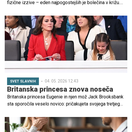
fizične izzive – eden najpogostejših je bolečina v križu.
Ta je posledica številnih telesnih in hormonskih
sprememb, ki potekajo v telesu nosečnice.
04. 05. 2026 12.43
SVET SLAVNIH
Britanska princesa znova noseča
Britanska princesa Eugenie in njen mož Jack Brooksbank
sta sporočila veselo novico: pričakujeta svojega tretjega
otroka. Novico je potrdila Buckinghamska palača, par pa
jo je delil tudi na družbenih omrežjih.