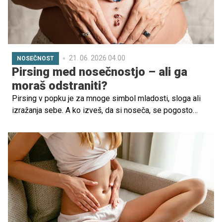
21. 06. 2026 04.00
NOSEČNOST
Pirsing med nosečnostjo – ali ga
moraš odstraniti?
Pirsing v popku je za mnoge simbol mladosti, sloga ali
izražanja sebe. A ko izveš, da si noseča, se pogosto
porajajo vprašanja: Ali je pirsing v nosečnosti varen? Ga
moram odstraniti? Lahko povzroča težave?