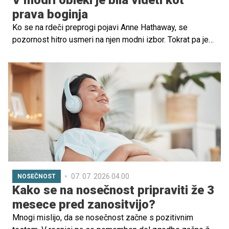
V modri obleki je bila videti kot
prava boginja
Ko se na rdeči preprogi pojavi Anne Hathaway, se
pozornost hitro usmeri na njen modni izbor. Tokrat pa je
igralka navdušila še posebej, v času tretje nosečnosti je
pokazala, da lahko nosečniški slog združuje eleganco,
samozavest in visoko modo. Največ navdušenja je požela
v sanjski modri obleki, ki je poudarila njen nosečniški sijaj.
07. 07. 2026 04.00
NOSEČNOST
Kako se na nosečnost pripraviti že 3
mesece pred zanositvijo?
Mnogi mislijo, da se nosečnost začne s pozitivnim