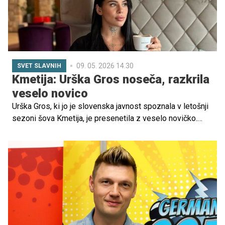
09. 05. 2026 14.30
SVET SLAVNIH
Kmetija: Urška Gros noseča, razkrila
veselo novico
Urška Gros, ki jo je slovenska javnost spoznala v letošnji
sezoni šova Kmetija, je presenetila z veselo novičko.
Skupaj s partnerjem pričakujeta otroka, kar je oznanila v
ljubkem videoposnetku, ki je raznežnil javnost.