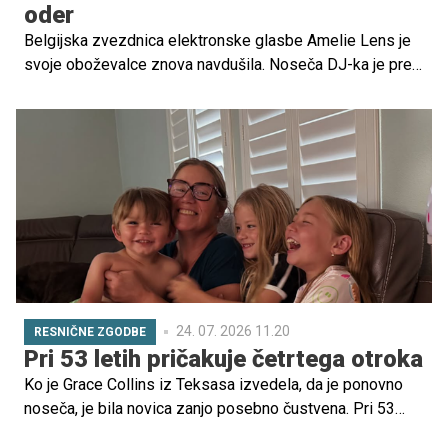
oder
Belgijska zvezdnica elektronske glasbe Amelie Lens je
svoje oboževalce znova navdušila. Noseča DJ-ka je pred
nastopom na družbenih omrežjih delila vabilo na svoj
spektakularni šov AURA in sporočila, da se bo z
oboževalci srečala na odru Freedom Stage ob 22. uri.
24. 07. 2026 11.20
RESNIČNE ZGODBE
Pri 53 letih pričakuje četrtega otroka
Ko je Grace Collins iz Teksasa izvedela, da je ponovno
noseča, je bila novica zanjo posebno čustvena. Pri 53
letih namreč pričakuje svojega četrtega otroka, svojo