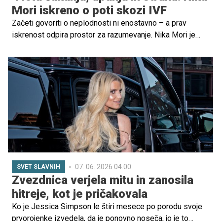
Mori iskreno o poti skozi IVF
Začeti govoriti o neplodnosti ni enostavno – a prav
iskrenost odpira prostor za razumevanje. Nika Mori je
ena tistih, ki se ni odločila za tišino. Po štirih letih poti
skozi IVF postopke danes odkrito govori o tem, kaj vse
prinese takšna preizkušnja – za telo, misli in predvsem
za partnerski odnos.
07. 06. 2026 04.00
SVET SLAVNIH
Zvezdnica verjela mitu in zanosila
hitreje, kot je pričakovala
Ko je Jessica Simpson le štiri mesece po porodu svoje
prvorojenke izvedela, da je ponovno noseča, jo je to