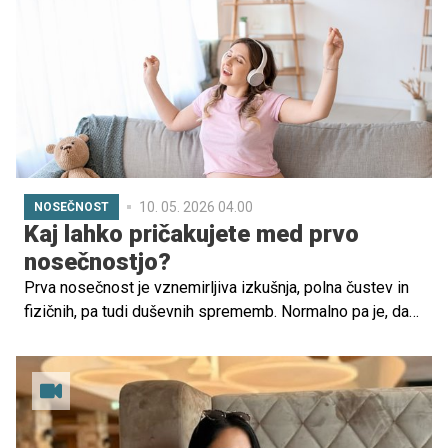
njegova glasbena gostja Nina Pušlar, ki trenutno pričakuje
prvega otroka.
10. 05. 2026 04.00
NOSEČNOST
Kaj lahko pričakujete med prvo
nosečnostjo?
Prva nosečnost je vznemirljiva izkušnja, polna čustev in
fizičnih, pa tudi duševnih sprememb. Normalno pa je, da
imate ob tem številna vprašanja in da vas zanima, kaj
lahko pričakujete v tem čarobnem, a tudi napornem
obdobju. Za vas smo pripravili nekaj odgovorov, ki vam
bodo lahko v pomoč.