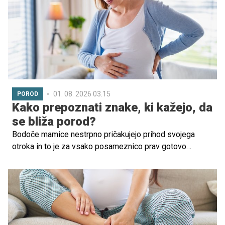
01. 08. 2026 03.15
POROD
Kako prepoznati znake, ki kažejo, da
se bliža porod?
Bodoče mamice nestrpno pričakujejo prihod svojega
otroka in to je za vsako posameznico prav gotovo
vznemirljivo obdobje. Prepoznavanje znakov, ki kažejo,
da je porod neizbežen, pa je ključnega pomena, zato
navajamo nekaj najpogostejših simptomov, ki kažejo, da je
čas za porodnišnico.