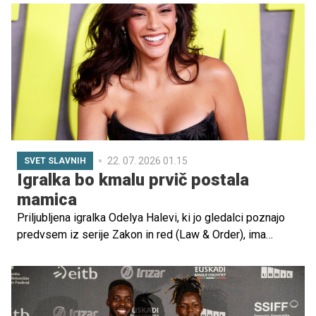
izkušnjo pa se je odločila deliti tudi z javnostjo. Z zgodbo
želi pokazati, da lahko ima življenje za različne ljudi
različne poti, tudi ko gre za materinstvo v zrelejših letih.
22. 07. 2026 01.15
SVET SLAVNIH
Igralka bo kmalu prvič postala
mamica
Priljubljena igralka Odelya Halevi, ki jo gledalci poznajo
predvsem iz serije Zakon in red (Law & Order), ima
čudovito novico. 37-letna igralka je noseča in z možem
Aaronom Mazorjem pričakuje prvega otroka, deklico.
Dojenčica naj bi se družini pridružila decembra.