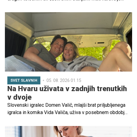
namreč poskrbela, da preide ženska v obdobje, ko se v
njej zvrstijo zares neverjetne spremembe, ki vključujejo
prilagoditev in pripravo telesa na porod. Prilagoditve pa
ne vključujejo samo telesa, pač pa se v nosečnici zgodi
pravi vrtiljak čustev, ki je včasih popolnoma neobvladljiv.
Nekatere bi objele svet od veselja, druge besnijo za
prazen nič, tretje ne občutijo ničesar drastičnega. A devet
mesecev ni tako kratko obdobje, zato mora biti ženska
pripravljena na številne čustvene spremembe.
05. 08. 2026 01.15
SVET SLAVNIH
Na Hvaru uživata v zadnjih trenutkih
v dvoje
Slovenski igralec Domen Valič, mlajši brat priljubljenega
igralca in komika Vida Valiča, uživa v posebnem obdobju
svojega življenja. S svojo izbranko, ki je noseča, si je
privoščil oddih na Hvaru, kjer sta ujela nekaj čudovitih
poletnih trenutkov.