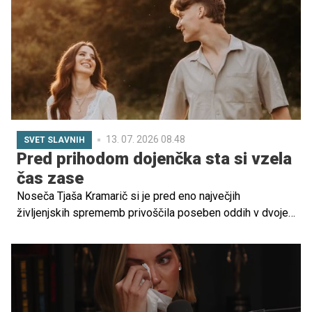
pijače. A strokovnjaki opozarjajo: energijske pijače v
nosečnosti niso najboljša izbira.
13. 07. 2026 08.48
SVET SLAVNIH
Pred prihodom dojenčka sta si vzela
čas zase
Noseča Tjaša Kramarič si je pred eno največjih
življenjskih sprememb privoščila poseben oddih v dvoje.
Nekdanja televizijska udeleženka resničnostnega šova
Sanjski moški, je s svojimi sledilci delila utrinke z morja,
kjer uživa v družbi svojega izbranca.