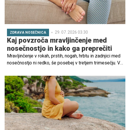
29. 07. 2026 03.30
ZDRAVA NOSEČNICA
Kaj povzroča mravljinčenje med
nosečnostjo in kako ga preprečiti
Mravljinčenje v rokah, prstih, nogah, hrbtu in zadnjici med
nosečnostjo ni redko, še posebej v tretjem trimesečju. V
večini primerov gre za neškodljiv pojav, ki je posledica
hormonskih sprememb in telesnih prilagoditev. Vendar pa
obstajajo primeri, ko je treba obiskati zdravnika.
Preberite, zakaj se pojavlja mravljinčenje in katere rešitve
so na voljo za nosečnice.