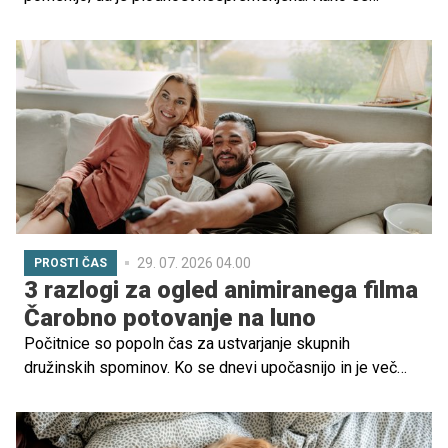
plodnost spreminja po 35. in 40. letu, kje so meje IVF ter
kdaj je čas za strokovno pomoč, je pojasnila izr. prof. dr.
Helena Ban Frangež, dr. med., predstojnica Kliničnega
oddelka za reprodukcijo na Ginekološki kliniki UKC
Ljubljana.
29. 07. 2026 04.00
PROSTI ČAS
3 razlogi za ogled animiranega filma
Čarobno potovanje na luno
Počitnice so popoln čas za ustvarjanje skupnih
družinskih spominov. Ko se dnevi upočasnijo in je več
časa za druženje, je lahko odlična ideja tudi domači
filmski večer, ob katerem se otroci prepustijo domišljiji,
starši pa se za nekaj trenutkov vrnejo v svet otroške