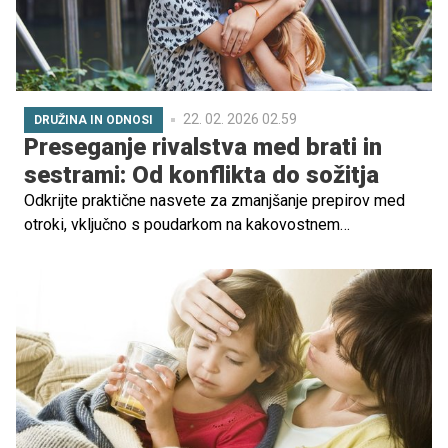
22. 02. 2026 02.59
DRUŽINA IN ODNOSI
Preseganje rivalstva med brati in
sestrami: Od konflikta do sožitja
Odkrijte praktične nasvete za zmanjšanje prepirov med
otroki, vključno s poudarkom na kakovostnem
individualnem času, izogibanju primerjavam in veščinah
mediacije, ki spodbujajo bolj mirno domače okolje.