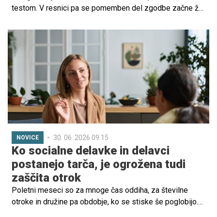
testom. V resnici pa se pomemben del zgodbe začne že
precej prej. Obdobje nekaj mesecev pred zanositvijo
lahko vpliva tako na plodnost kot tudi na razvoj otroka v
najzgodnejših tednih nosečnosti, ko marsikatera ženska
sploh še ne ve, da je noseča.
30. 06. 2026 09.15
NOVICE
Ko socialne delavke in delavci
postanejo tarča, je ogrožena tudi
zaščita otrok
Poletni meseci so za mnoge čas oddiha, za številne
otroke in družine pa obdobje, ko se stiske še poglobijo.
Takrat socialne delavke in delavci centrov za socialno