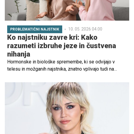
10. 05. 2026 04.00
PROBLEMATIČNI NAJSTNIK
Ko najstniku zavre kri: Kako
razumeti izbruhe jeze in čustvena
nihanja
Hormonske in biološke spremembe, ki se odvijajo v
telesu in možganih najstnika, znatno vplivajo tudi na
spremembe in nihanje razpoloženja. S tem ko najstniki
postajajo močnejši in večji, pa je pomembno, da jih učimo
samoregulacije čustev in obvladovanja izbruhov ali
morebitne agresije.