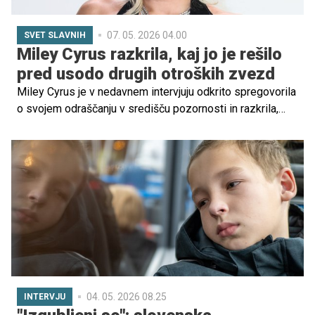
07. 05. 2026 04.00
SVET SLAVNIH
Miley Cyrus razkrila, kaj jo je rešilo
pred usodo drugih otroških zvezd
Miley Cyrus je v nedavnem intervjuju odkrito spregovorila
o svojem odraščanju v središču pozornosti in razkrila,
zakaj je bila njena izkušnja drugačna od mnogih drugih
otroških zvezd.
04. 05. 2026 08.25
INTERVJU