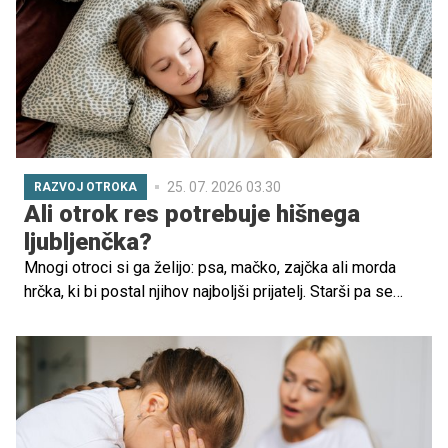
radovednosti.
25. 07. 2026 03.30
RAZVOJ OTROKA
Ali otrok res potrebuje hišnega
ljubljenčka?
Mnogi otroci si ga želijo: psa, mačko, zajčka ali morda
hrčka, ki bi postal njihov najboljši prijatelj. Starši pa se
pogosto znajdejo pred dilemo: ali bo hišni ljubljenček
otroku res koristil ali bo postal le še ena obveznost za
odrasle?