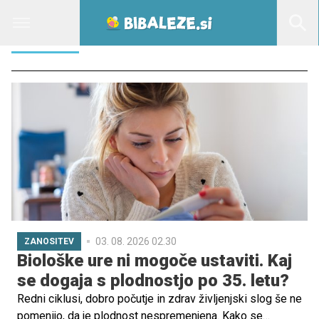
NALOGA
03. 08. 2026 02.30
ZANOSITEV
Biološke ure ni mogoče ustaviti. Kaj
se dogaja s plodnostjo po 35. letu?
Redni ciklusi, dobro počutje in zdrav življenjski slog še ne
pomenijo, da je plodnost nespremenjena. Kako se