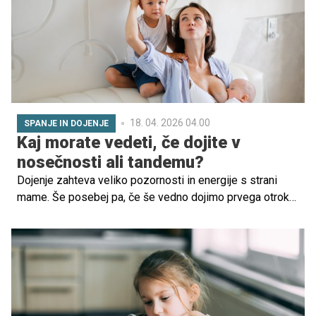
desetletjih narašča pojav, ki presega običajno vedenje
odraščanja – fenomen hikikomori.
18. 04. 2026 04.00
SPANJE IN DOJENJE
Kaj morate vedeti, če dojite v
nosečnosti ali tandemu?
Dojenje zahteva veliko pozornosti in energije s strani
mame. Še posebej pa, če še vedno dojimo prvega otroka,
medtem ko smo noseči, ali pa če dojimo v tandemu, torej
dva otroka istočasno. Več o teh dveh načinih dojenja pa
bomo povedali v tokratnem članku.