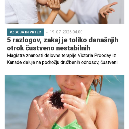
19. 07. 2026 04.00
VZGOJA IN VRTEC
5 razlogov, zakaj je toliko današnjih
otrok čustveno nestabilnih
Magistra znanosti delovne terapije Victoria Prooday iz
Kanade deluje na področju družbenih odnosov, čustvenih
težav, vedenjskih težav in učnih težav. Med svojim delom
z otroki je ugotovila padec čustvenega, akademskega in
družbenega delovanja otrok. Zakaj je temu tako, razlaga v
spodnjih vrsticah.