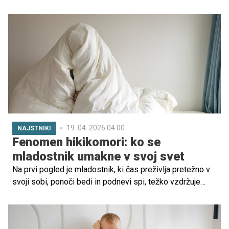
toplino in bližino z otrokom? Zakaj nas ob postavljanju
meja pogosto spremlja slaba vest in občutek, da morda
delamo nekaj narobe? In predvsem, kakšne posledice
ima (ne)postavljanje meja za otrokovo samozavest,
odnose in delovanje v odraslosti? O teh vprašanjih smo
se pogovarjali z dr. med. Tino Gašperin, coachinjo
zavestnega starševstva, ki skozi svoje delo staršem
pomaga razumeti globlji pomen meja ter jih opolnomočiti
za bolj mirno, jasno in povezano vzgojo.
19. 04. 2026 04.00
NAJSTNIKI
Fenomen hikikomori: ko se
mladostnik umakne v svoj svet
Na prvi pogled je mladostnik, ki čas preživlja pretežno v
svoji sobi, ponoči bedi in podnevi spi, težko vzdržuje
šolske ali socialne obveznosti ter se z družino skoraj ne
pogovarja, lahko videti kot tipičen najstnik v
problematičnem oz. uporniškem obdobju. A v zadnjih