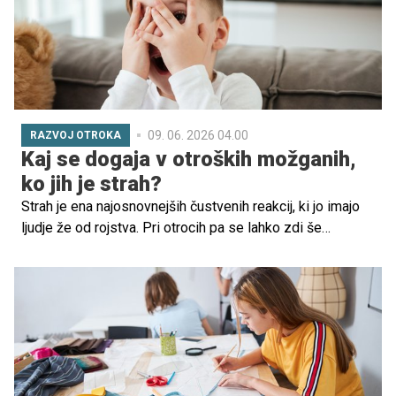
09. 06. 2026 04.00
RAZVOJ OTROKA
Kaj se dogaja v otroških možganih,
ko jih je strah?
Strah je ena najosnovnejših čustvenih reakcij, ki jo imajo
ljudje že od rojstva. Pri otrocih pa se lahko zdi še
posebej intenziven, od strahu pred temo do ločitvene
tesnobe ali strahu pred novimi situacijami. Razlog ni le v
domišljiji, temveč tudi v tem, kako so njihovi možgani še v
razvoju.