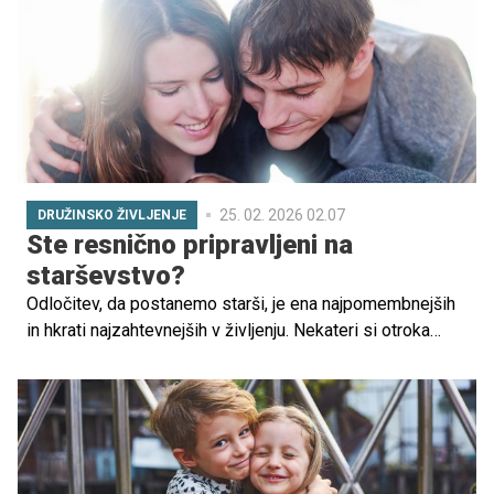
25. 02. 2026 02.07
DRUŽINSKO ŽIVLJENJE
Ste resnično pripravljeni na
starševstvo?
Odločitev, da postanemo starši, je ena najpomembnejših
in hkrati najzahtevnejših v življenju. Nekateri si otroka
želijo že od mladih nog, spet drugi o tem nikoli niso
razmišljali ali to niso nikoli čutili kot osebno pomembno.
Oboje je povsem v redu, vendar pa, če razmišljate o
starševstvu, je ključno, da k tej odločitvi pristopite z
odgovornostjo in pripravljenostjo.