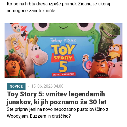
Ko se na hrbtu dresa izpiše priimek Zidane, je skoraj
nemogoče začeti z ničle.
15. 06. 2026 04.00
NOVICE
Toy Story 5: vrnitev legendarnih
junakov, ki jih poznamo že 30 let
Ste pripravljeni na novo nepozabno pustolovščino z
Woodyjem, Buzzem in druščino?