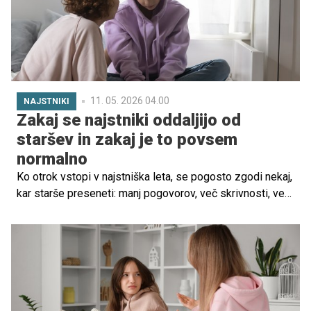
11. 05. 2026 04.00
NAJSTNIKI
Zakaj se najstniki oddaljijo od
staršev in zakaj je to povsem
normalno
Ko otrok vstopi v najstniška leta, se pogosto zgodi nekaj,
kar starše preseneti: manj pogovorov, več skrivnosti, več
časa s prijatelji in občutek, da se otrok oddaljuje. Čeprav
je to lahko boleče, psihologija jasno kaže: to ni znak, da je
nekaj narobe, ampak da razvoj poteka pravilno.