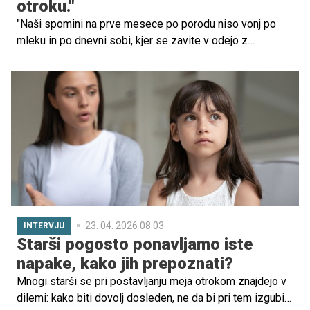
otroku."
"Naši spomini na prve mesece po porodu niso vonj po
mleku in po dnevni sobi, kjer se zavite v odejo z
neumitimi lasmi crkljamo z dojenčkom. Naši spomini so
vonj po razkužilu, piskanje aparatov in dve uri na dan, ko
dobimo svoj zaklad na prsi. So bojazen, kaj se bo
zgodilo. So fizična bolečina, ki jo občutiš, ker ne moreš
pomagati svojemu otroku," se spominja Petra Znoj. Danes
ponosna mamica dveh zdaj že velikih borcev pomaga
drugim mamicam nedonošenčkov in tistim, ki bodo nekoč
hodile po njihovi poti.
23. 04. 2026 08.03
INTERVJU
Starši pogosto ponavljamo iste
napake, kako jih prepoznati?
Mnogi starši se pri postavljanju meja otrokom znajdejo v
dilemi: kako biti dovolj dosleden, ne da bi pri tem izgubili