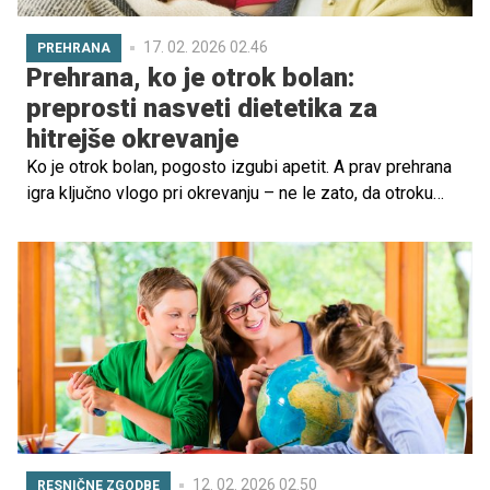
17. 02. 2026 02.46
PREHRANA
Prehrana, ko je otrok bolan:
preprosti nasveti dietetika za
hitrejše okrevanje
Ko je otrok bolan, pogosto izgubi apetit. A prav prehrana
igra ključno vlogo pri okrevanju – ne le zato, da otroku
zagotovi energijo, ampak tudi zato, da mu olajša prebavo
in podpira imunski sistem. Strokovnjaki priporočajo
preprosto, hranljivo in lahko prebavljivo hrano, ki otroku ne
obremenjuje prebavnega sistema in obenem podpira
okrevanje.
12. 02. 2026 02.50
RESNIČNE ZGODBE