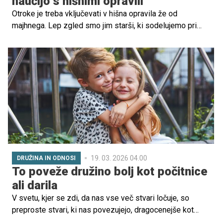
naučijo s hišnimi opravili
Otroke je treba vključevati v hišna opravila že od
majhnega. Lep zgled smo jim starši, ki sodelujemo pri
skrbi za dom in drug drugega. Z opravljanjem hišnih
opravil pa se bodo otroci naučili marsikatere življenjske
veščine.
19. 03. 2026 04.00
DRUŽINA IN ODNOSI
To poveže družino bolj kot počitnice
ali darila
V svetu, kjer se zdi, da nas vse več stvari ločuje, so
preproste stvari, ki nas povezujejo, dragocenejše kot
kadarkoli prej. Gibanje, smeh in igra niso le prijetna