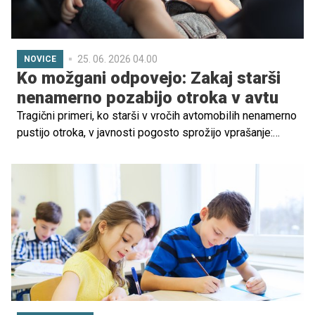
25. 06. 2026 04.00
NOVICE
Ko možgani odpovejo: Zakaj starši
nenamerno pozabijo otroka v avtu
Tragični primeri, ko starši v vročih avtomobilih nenamerno
pustijo otroka, v javnosti pogosto sprožijo vprašanje:
kako je to sploh mogoče? Strokovnjaki opozarjajo, da v
takih primerih praviloma ne gre za zanemarjanje, temveč
za kompleksen kognitivni pojav, znan kot "sindrom
pozabljenega otroka".