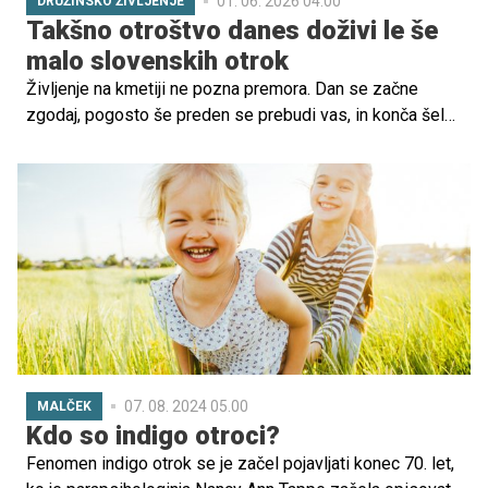
01. 06. 2026 04.00
DRUŽINSKO ŽIVLJENJE
Takšno otroštvo danes doživi le še
malo slovenskih otrok
Življenje na kmetiji ne pozna premora. Dan se začne
zgodaj, pogosto še preden se prebudi vas, in konča šele
takrat, ko je poskrbljeno za vse, za živali, zemljo in
družino. Vsako opravilo ima svoj pomen: nahraniti živali,
preveriti polja, poskrbeti za vrt in hkrati ostati prisoten za
otroke, ki ne odraščajo ob robu dela, temveč v njegovem
središču.
07. 08. 2024 05.00
MALČEK
Kdo so indigo otroci?
Fenomen indigo otrok se je začel pojavljati konec 70. let,