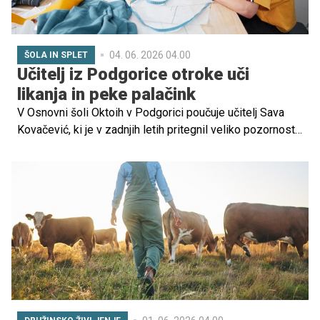
04. 06. 2026 04.00
ŠOLA IN SPLET
Učitelj iz Podgorice otroke uči
likanja in peke palačink
V Osnovni šoli Oktoih v Podgorici poučuje učitelj Sava
Kovačević, ki je v zadnjih letih pritegnil veliko pozornosti
javnosti zaradi svojega drugačnega pristopa k
poučevanju. Številni ga opisujejo kot pedagoga, ki
učencem ne podaja le učne snovi, temveč jih pripravlja
tudi na vsakdanje življenje.