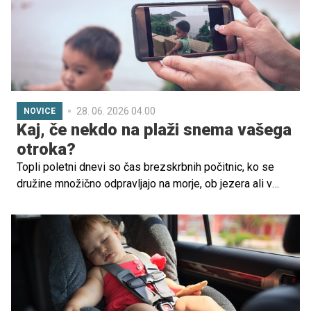
pristopi, ki lahko pomagajo pri vsakodnevni vzgoji.
28. 06. 2026 04.00
NOVICE
Kaj, če nekdo na plaži snema vašega
otroka?
Topli poletni dnevi so čas brezskrbnih počitnic, ko se
družine množično odpravljajo na morje, ob jezera ali v
hribe. Otroški smeh, igre na plaži in osvežitev v vodi so
nepogrešljiv del poletnega vzdušja. Vendar pa prav v teh
trenutkih, ko bi morali biti sproščeni, odrasli ne smemo
pozabiti na najpomembnejše – varnost otrok.