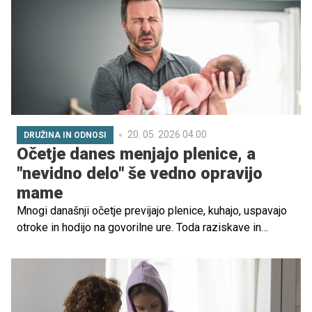
20. 05. 2026 04.00
DRUŽINA IN ODNOSI
Očetje danes menjajo plenice, a
"nevidno delo" še vedno opravijo
mame
Mnogi današnji očetje previjajo plenice, kuhajo, uspavajo
otroke in hodijo na govorilne ure. Toda raziskave in
vsakdanje življenje številnih družin kažejo, da največji del
nevidnega družinskega dela še vedno pogosto ostaja na
ramenih mater. Kako zelo se je v resnici spremenila vloga
očeta v Sloveniji?