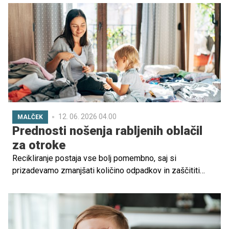
12. 06. 2026 04.00
MALČEK
Prednosti nošenja rabljenih oblačil
za otroke
Recikliranje postaja vse bolj pomembno, saj si
prizadevamo zmanjšati količino odpadkov in zaščititi
okolje. Eno od področij, kjer lahko recikliranje pomembno
vpliva na okolje, je svet otroških oblačil in izdelkov. Stara,
rabljena oblačila pa pravzaprav ponujajo številne
praktične prednosti za otroka.