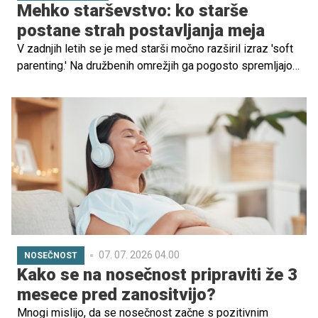
Mehko starševstvo: ko starše
postane strah postavljanja meja
V zadnjih letih se je med starši močno razširil izraz 'soft
parenting.' Na družbenih omrežjih ga pogosto spremljajo
sporočila o spoštovanju otrokovih čustev, razumevanju
njegovih potreb ter vzgoji brez kričanja, kaznovanja in
poniževanja. Mnogi starši v takšnem pristopu prepoznajo
nekaj, kar je morda manjkalo v njihovem lastnem otroštvu
– več topline, več posluha za otrokovo doživljanje in manj
vzgoje, ki temelji na strahu ...
07. 07. 2026 04.00
NOSEČNOST
Kako se na nosečnost pripraviti že 3
mesece pred zanositvijo?
Mnogi mislijo, da se nosečnost začne s pozitivnim