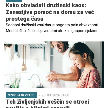
Kako obvladati družinski kaos:
Zanesljiva pomoč na domu za več
prostega časa
Sodobni družinski vsakdan je pogosto poln obveznosti.
Med službo, šolo, dejavnostmi otrok in gospodinjskimi
opravili se zlahka zgodi, da za počitek ali kakovosten
čas z družino ostane zelo malo prostora. Ena od rešitev,
ki jo vse več gospodinjstev uporablja za boljšo
organizacijo doma, je pomoč na domu. Takšna podpora
lahko družinam omogoči bolj uravnotežen življenjski ritem
in več prostega časa za pomembne trenutke.
27. 03. 2026 04.00
VZGOJA IN VRTEC
Teh življenjskih veščin se otroci