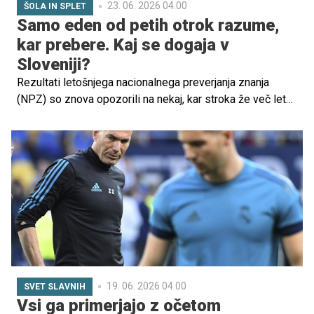
23. 06. 2026 04.00
ŠOLA IN SPLET
Samo eden od petih otrok razume,
kar prebere. Kaj se dogaja v
Sloveniji?
Rezultati letošnjega nacionalnega preverjanja znanja
(NPZ) so znova opozorili na nekaj, kar stroka že več let
izpostavlja kot enega ključnih izzivov slovenskega
šolskega sistema: bralna pismenost otrok pada ali
stagnira, pri najmlajših pa se težave kažejo zelo zgodaj.
19. 06. 2026 04.00
SVET SLAVNIH
Vsi ga primerjajo z očetom