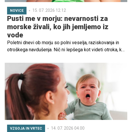
15. 07. 2026 12.12
NOVICE
Pusti me v morju: nevarnosti za
morske živali, ko jih jemljemo iz
vode
Poletni dnevi ob morju so polni veselja, raziskovanja in
otroškega navdušenja. Nič ni lepšega kot videti otroka, ki
z iskricami v očeh opazuje morskega ježka ali radovedno
odkriva premikajočo se morsko zvezdo. Vendar pa lahko
to neškodljivo zanimanje hitro postane nevarno za živali,
če nismo pozorni.
14. 07. 2026 04.00
VZGOJA IN VRTEC