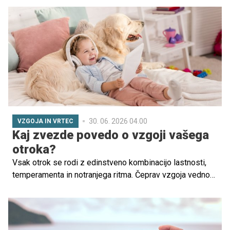
delo vsakodnevno sprejemajo zahtevne strokovne
odločitve v primerih nasilja v družini, zanemarjanja otrok,
hudih družinskih konfliktov, zasvojenosti, duševnih stisk
in drugih okoliščin, ki lahko resno ogrozijo otrokov razvoj.
30. 06. 2026 04.00
VZGOJA IN VRTEC
Kaj zvezde povedo o vzgoji vašega
otroka?
Vsak otrok se rodi z edinstveno kombinacijo lastnosti,
temperamenta in notranjega ritma. Čeprav vzgoja vedno
temelji na posamezniku in njegovem okolju, astrologija
ponuja simbolni okvir, ki staršem lahko pomaga bolje
razumeti otrokove odzive, potrebe in čustvene vzorce.
Spodaj so razširjeni opisi posameznih znamenj in