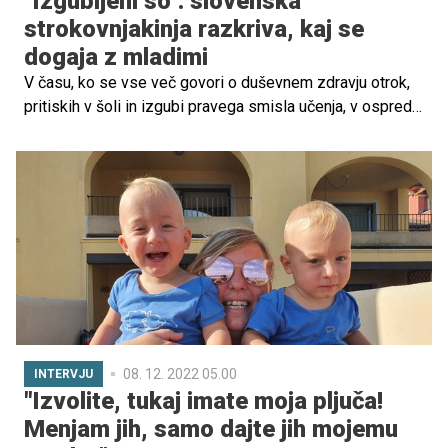
"Izgubljeni so": slovenska
strokovnjakinja razkriva, kaj se
dogaja z mladimi
V času, ko se vse več govori o duševnem zdravju otrok,
pritiskih v šoli in izgubi pravega smisla učenja, v ospredje
stopajo tudi drugačni pristopi k vzgoji in izobraževanju.
Eden izmed njih je logopedagogika, celostni pogled na
otroka, ki presega ocene, rezultate in storilnost.
08. 12. 2022 05.00
INTERVJU
"Izvolite, tukaj imate moja pljuča!
Menjam jih, samo dajte jih mojemu