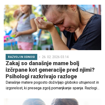
popestritev dneva, temveč načini, kako ljudje
vzpostavljamo stik, gradimo zaupanje in ustvarjamo
skupne zgodbe. Spretnostne igre so pri tem še posebej
zanimive, ker združujejo ravno pravo mero izziva,
sodelovanja in spontanosti.
26. 02. 2026 03.14
RAZVOJ IN ODNOSI
Zakaj so današnje mame bolj
izčrpane kot generacije pred njimi?
Psihologi razkrivajo razloge
Današnje matere pogosto doživljajo globoko utrujenost in
izgorelost, ki presega zgolj pomanjkanje spanja. Razlogi
so povezani s sodobnimi pričakovanji, družbenimi pritiski
in psihološkimi obremenitvami, ki jih starejše generacije
niso poznale.