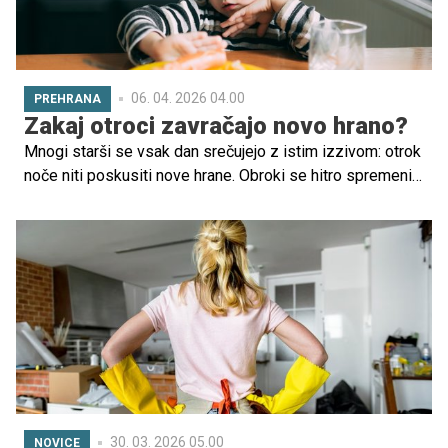
06. 04. 2026 04.00
PREHRANA
Zakaj otroci zavračajo novo hrano?
Mnogi starši se vsak dan srečujejo z istim izzivom: otrok
noče niti poskusiti nove hrane. Obroki se hitro spremenijo
v napet trenutek, starši pa se sprašujejo, ali gre za trmo,
izbirčnost ali kaj resnejšega.
30. 03. 2026 05.00
NOVICE