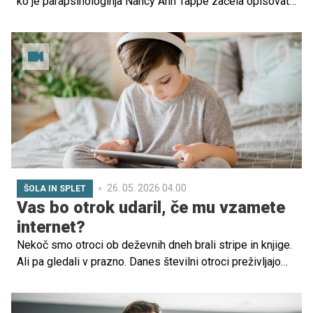
ko je parapsihologinja Nancy Ann Tappe začela opisovati
nove generacije otrok, ki naj bi bili znanilci novega
obdobja človeštva. Gre za otroke, ki naj bi bili zaradi
svojih značilnosti drugačni od preteklih generacij.
Imenujemo jih tudi mavrični ali kristalni otroci.
26. 05. 2026 04.00
ŠOLA IN SPLET
Vas bo otrok udaril, če mu vzamete
internet?
Nekoč smo otroci ob deževnih dneh brali stripe in knjige.
Ali pa gledali v prazno. Danes številni otroci preživljajo
popoldneve za ekranom. Nenadzorovani so lahko v zelo
slabi družbi. Se zavedamo nevarnosti, ki prežijo nanje?