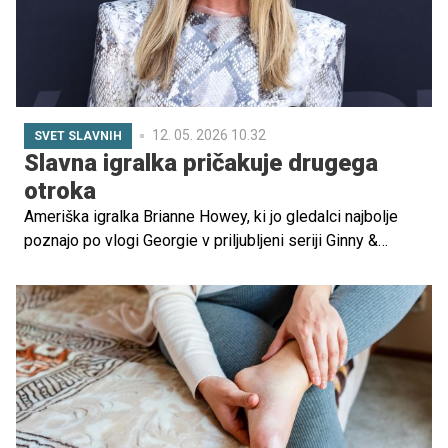
12. 05. 2026 10.32
SVET SLAVNIH
Slavna igralka pričakuje drugega
otroka
Ameriška igralka Brianne Howey, ki jo gledalci najbolje
poznajo po vlogi Georgie v priljubljeni seriji Ginny &
Georgia, je razkrila, da skupaj z možem Mattom
Zieringom pričakujeta drugega otroka.