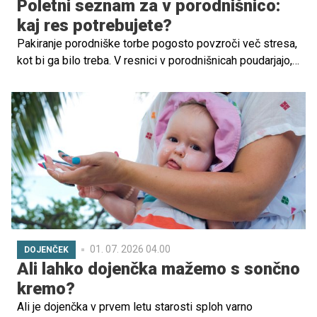
Poletni seznam za v porodnišnico:
kaj res potrebujete?
Pakiranje porodniške torbe pogosto povzroči več stresa,
kot bi ga bilo treba. V resnici v porodnišnicah poudarjajo,
da ne potrebujete veliko stvari, večino osnov (plenice,
mrežaste spodnjice, vložke, odejice) pogosto zagotovijo
že tam.
01. 07. 2026 04.00
DOJENČEK
Ali lahko dojenčka mažemo s sončno
kremo?
Ali je dojenčka v prvem letu starosti sploh varno