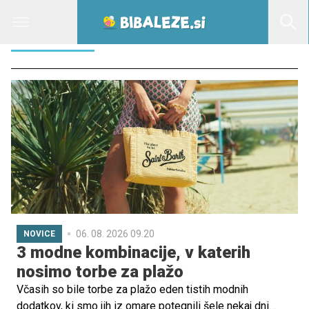
NAJBOLJE
06. 08. 2026 09.20
NOVICE
3 modne kombinacije, v katerih
nosimo torbe za plažo
Včasih so bile torbe za plažo eden tistih modnih
dodatkov, ki smo jih iz omare potegnili šele nekaj dni