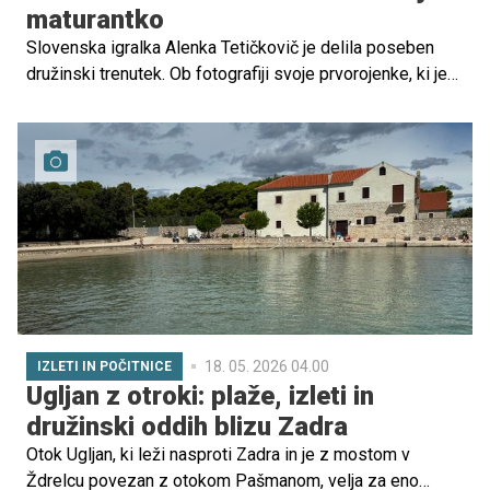
maturantko
Slovenska igralka Alenka Tetičkovič je delila poseben
družinski trenutek. Ob fotografiji svoje prvorojenke, ki je
maturirala, je zapisala preprost, a zelo čustven stavek:
"Moja maturantka. Do zvezd ponosna mami."
18. 05. 2026 04.00
IZLETI IN POČITNICE
Ugljan z otroki: plaže, izleti in
družinski oddih blizu Zadra
Otok Ugljan, ki leži nasproti Zadra in je z mostom v
Ždrelcu povezan z otokom Pašmanom, velja za eno