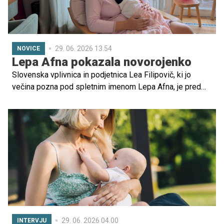
29. 06. 2026 13.54
NOVICE
Lepa Afna pokazala novorojenko
Slovenska vplivnica in podjetnica Lea Filipovič, ki jo
večina pozna pod spletnim imenom Lepa Afna, je pred
dnevi še drugič postala mamica. Zdaj je s sledilci delila
prisrčen utrinek iz družinskega življenja in razkrila, da je
njena starejša hčerka dobila sestrico.
29. 06. 2026 04.00
INTERVJU