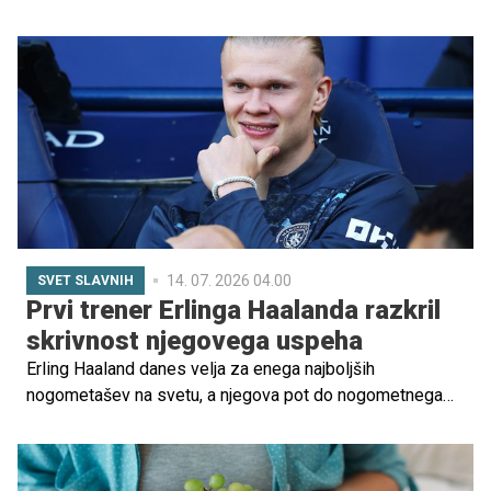
poskrbljeno tudi za varnost. Poleg plavalnega tečaja za
otroke je treba poskrbeti tudi za ustrezno, varnostno
opremo. A kateri plavalni pripomočki so za otroke
najboljši?
14. 07. 2026 04.00
SVET SLAVNIH
Prvi trener Erlinga Haalanda razkril
skrivnost njegovega uspeha
Erling Haaland danes velja za enega najboljših
nogometašev na svetu, a njegova pot do nogometnega
vrha se ni začela v velikem evropskem klubu, temveč na
skromnih igriščih norveškega kluba Bryne FK. Njegov prvi
trener Alf Ingve Berntsen je v intervjuju za Mozaiq Sports