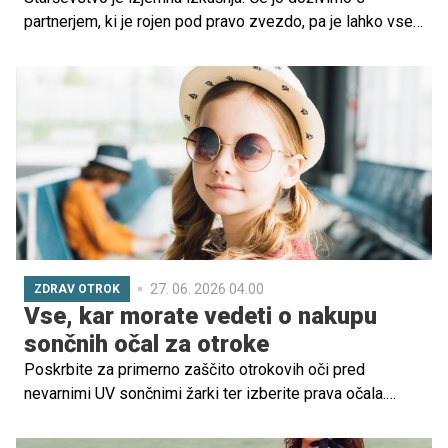
partnerjem, ki je rojen pod pravo zvezdo, pa je lahko vse
skupaj še toliko lepše. Preverite, katere kombinacije
znamenj so najprimernejše za skupno starševstvo.
27. 06. 2026 04.00
ZDRAV OTROK
Vse, kar morate vedeti o nakupu
sončnih očal za otroke
Poskrbite za primerno zaščito otrokovih oči pred
nevarnimi UV sončnimi žarki ter izberite prava očala.
Kako, preverite v spodnjem vodiču.