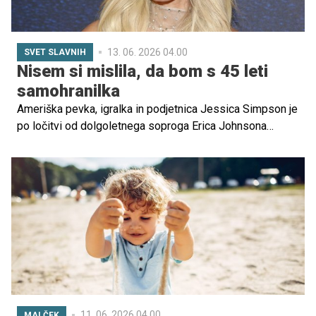
13. 06. 2026 04.00
SVET SLAVNIH
Nisem si mislila, da bom s 45 leti
samohranilka
Ameriška pevka, igralka in podjetnica Jessica Simpson je
po ločitvi od dolgoletnega soproga Erica Johnsona
spregovorila o tem, kako se sooča z novim življenjskim
poglavjem.
11. 06. 2026 04.00
MALČEK