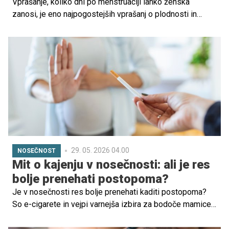
Vprašanje, koliko dni po menstruaciji lahko ženska
zanosi, je eno najpogostejših vprašanj o plodnosti in
menstrualnem ciklu. Odgovor ni povsem enostaven, saj je
odvisen od dolžine cikla, časa ovulacije in individualnih
značilnosti vsake ženske. Kljub temu velja pomembno
pravilo: zanositev je možna že nekaj dni po koncu
menstruacije.
29. 05. 2026 04.00
NOSEČNOST
Mit o kajenju v nosečnosti: ali je res
bolje prenehati postopoma?
Je v nosečnosti res bolje prenehati kaditi postopoma?
So e-cigarete in vejpi varnejša izbira za bodoče mamice?
Diplomirana babica Katja Matjašič opozarja, da nikotin in
tobačni dim lahko resno vplivata na razvoj otroka in da