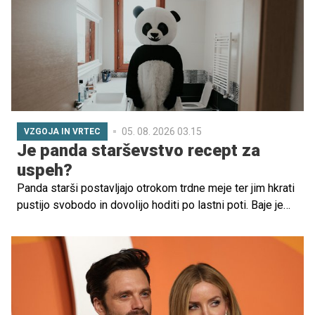
05. 08. 2026 03.15
VZGOJA IN VRTEC
Je panda starševstvo recept za
uspeh?
Panda starši postavljajo otrokom trdne meje ter jim hkrati
pustijo svobodo in dovolijo hoditi po lastni poti. Baje je
opisano recept, kako vzgojiti uspešne posameznike.