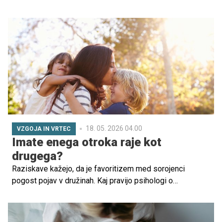
lepših destinacij severne Dalmacije. Zaradi dobre
trajektne povezanosti, številnih lepih plaž s senco,
označenih kolesarskih poti in raznolikih krajev je
priljubljena izbira za družine.
18. 05. 2026 04.00
VZGOJA IN VRTEC
Imate enega otroka raje kot
drugega?
Raziskave kažejo, da je favoritizem med sorojenci
pogost pojav v družinah. Kaj pravijo psihologi o
starševski pristranskosti, razlogih zanjo in vplivu na
otroke?