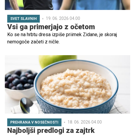
19. 06. 2026 04.00
SVET SLAVNIH
Vsi ga primerjajo z očetom
Ko se na hrbtu dresa izpiše priimek Zidane, je skoraj
nemogoče začeti z ničle.
18. 06. 2026 04.00
PREHRANA V NOSEČNOSTI
Najboljši predlogi za zajtrk