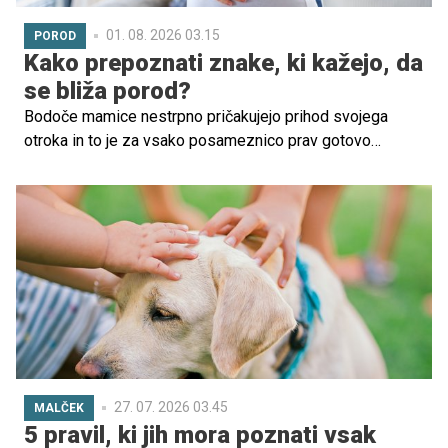
01. 08. 2026 03.15
POROD
Kako prepoznati znake, ki kažejo, da
se bliža porod?
Bodoče mamice nestrpno pričakujejo prihod svojega
otroka in to je za vsako posameznico prav gotovo
vznemirljivo obdobje. Prepoznavanje znakov, ki kažejo,
da je porod neizbežen, pa je ključnega pomena, zato
navajamo nekaj najpogostejših simptomov, ki kažejo, da je
čas za porodnišnico.
27. 07. 2026 03.45
MALČEK
5 pravil, ki jih mora poznati vsak