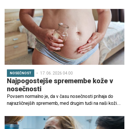
17. 06. 2026 04.00
NOSEČNOST
Najpogostejše spremembe kože v
nosečnosti
Povsem normalno je, da v času nosečnosti prihaja do
najrazličnejših sprememb, med drugim tudi na naši koži.
In prav v obdobju nosečnosti je še kako pomembno, da
se naučimo skrbeti zase, to pa lahko storimo s počitkom,
uravnoteženo prehrano, lahkotnim gibanjem in tudi s