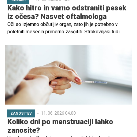
Kako hitro in varno odstraniti pesek
iz očesa? Nasvet oftalmologa
Oči so izjemno občutljiv organ, zato jih je potrebno v
poletnih mesecih primerno zaščititi. Strokovnjaki tudi
otrokom v toplejši polovici leta priporočajo nošenje
sončnih očal. Pa ne zgolj zaradi zaščite pred soncem,
temveč tudi pred prašnimi delci ali peskom. Kako pa
pesek čim hitreje in čim bolj enostavno spraviti iz očesa?
Preverite, kaj svetuje oftalmolog.
11. 06. 2026 04.00
ZANOSITEV
Koliko dni po menstruaciji lahko
zanosite?