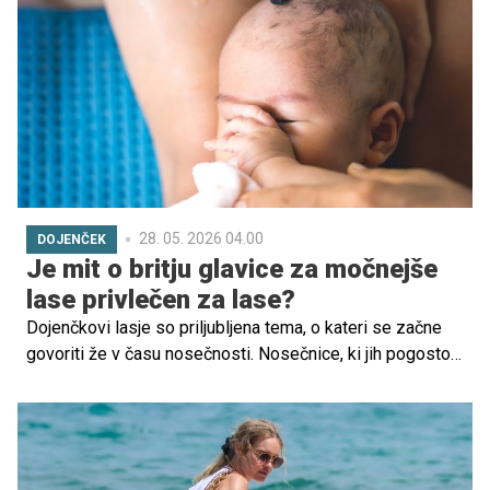
zmote o "varnejšem kajenju" ne držijo.
28. 05. 2026 04.00
DOJENČEK
Je mit o britju glavice za močnejše
lase privlečen za lase?
Dojenčkovi lasje so priljubljena tema, o kateri se začne
govoriti že v času nosečnosti. Nosečnice, ki jih pogosto
peče zgaga, so morda zasledile, da naj bi imele tovrstne
težave, ker se bo njihov novorojenček rodil z veliko lasmi.
Nekateri so prepričani, da bodo lasje močnejši, če
dojenčka pobrijemo, drugi, da bo imel močnejše lase, če
mu čim pozneje zrastejo. Medtem tretji verjamejo, da