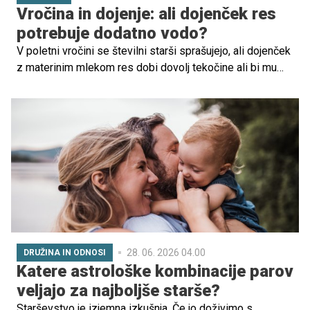
Vročina in dojenje: ali dojenček res
potrebuje dodatno vodo?
V poletni vročini se številni starši sprašujejo, ali dojenček
z materinim mlekom res dobi dovolj tekočine ali bi mu
bilo treba ponuditi tudi vodo. Ko temperature narastejo,
se namreč pogosto pojavi skrb, da bi otrok lahko
dehidriral. Kako je z dojenjem in hidracijo v vročih dneh,
pojasnjuje predsednica Društva svetovalcev za laktacijo
in dojenje Slovenije, Cvetka Skale.
28. 06. 2026 04.00
DRUŽINA IN ODNOSI
Katere astrološke kombinacije parov
veljajo za najboljše starše?
Starševstvo je izjemna izkušnja. Če jo doživimo s