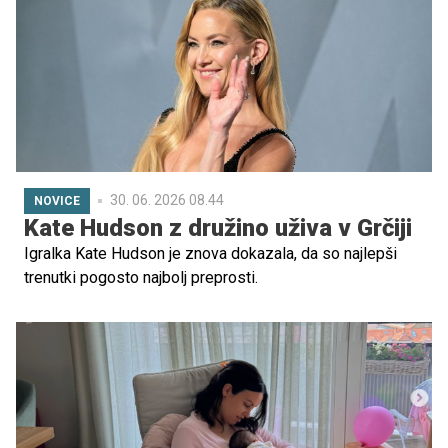
razumeti otrokove odzive, potrebe in čustvene vzorce.
Spodaj so razširjeni opisi posameznih znamenj in
pristopi, ki lahko pomagajo pri vsakodnevni vzgoji.
30. 06. 2026 08.44
NOVICE
Kate Hudson z družino uživa v Grčiji
Igralka Kate Hudson je znova dokazala, da so najlepši
trenutki pogosto najbolj preprosti.