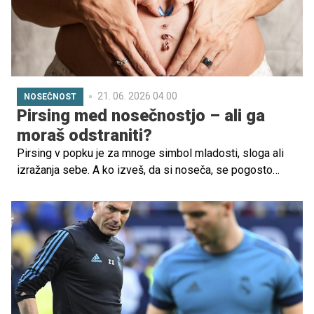
21. 06. 2026 04.00
NOSEČNOST
Pirsing med nosečnostjo – ali ga
moraš odstraniti?
Pirsing v popku je za mnoge simbol mladosti, sloga ali
izražanja sebe. A ko izveš, da si noseča, se pogosto
porajajo vprašanja: Ali je pirsing v nosečnosti varen? Ga
moram odstraniti? Lahko povzroča težave?