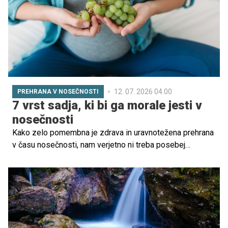
razkril, kako se je razvijal mladi Haaland in kakšne
nasvete bi dal trenerjem mladih nogometašev.
12. 07. 2026 04.00
PREHRANA V NOSEČNOSTI
7 vrst sadja, ki bi ga morale jesti v
nosečnosti
Kako zelo pomembna je zdrava in uravnotežena prehrana
v času nosečnosti, nam verjetno ni treba posebej
poudarjati. Vsebovati mora veliko sveže zelenjave in
sadja, ki vsebuje vitamine, minerale in vlaknine. Katero
sadje je v nosečnosti najbolje uživati, razkrivamo v
nadaljevanju ...