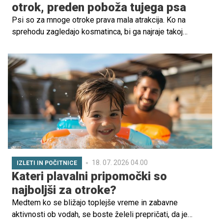
otrok, preden poboža tujega psa
Psi so za mnoge otroke prava mala atrakcija. Ko na
sprehodu zagledajo kosmatinca, bi ga najraje takoj
pobožali, ga objeli ali stekli proti njemu. A strokovnjaki
opozarjajo: tudi prijazen in ljubek pes ni vedno pripravljen
na stik z neznancem. Otroci se morajo naučiti, kako se
psu približati na varen način – zase in za žival.
18. 07. 2026 04.00
IZLETI IN POČITNICE
Kateri plavalni pripomočki so
najboljši za otroke?
Medtem ko se bližajo toplejše vreme in zabavne
aktivnosti ob vodah, se boste želeli prepričati, da je