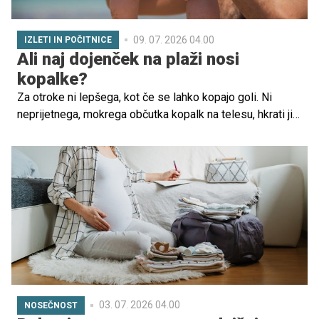
09. 07. 2026 04.00
IZLETI IN POČITNICE
Ali naj dojenček na plaži nosi
kopalke?
Za otroke ni lepšega, kot če se lahko kopajo goli. Ni
neprijetnega, mokrega občutka kopalk na telesu, hkrati jih
nič ne tišči. A kaj ko lahko na ta način pride do številnih
nevšečnosti, pa tudi vnetij. Preverite, katere težave lahko
preprečite, če zaščitite njihove intimne predele s
kopalkami ali plavalnimi pleničkami.
03. 07. 2026 04.00
NOSEČNOST