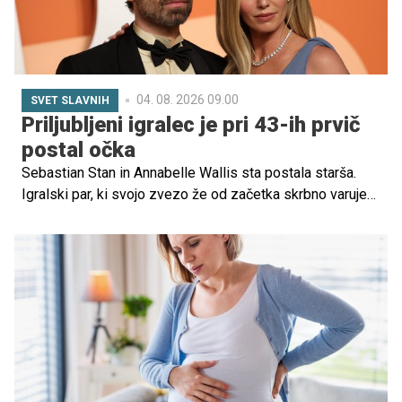
04. 08. 2026 09.00
SVET SLAVNIH
Priljubljeni igralec je pri 43-ih prvič
postal očka
Sebastian Stan in Annabelle Wallis sta postala starša.
Igralski par, ki svojo zvezo že od začetka skrbno varuje
pred očmi javnosti, je po poročanju revije People
pozdravil rojstvo prvega skupnega otroka. Novopečena
starša za zdaj nista razkrila spola, imena ali datuma
rojstva otroka, zato podrobnosti ostajajo zasebne.