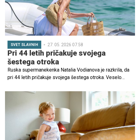
otrok ne bi smeli striči pred prvim letom starosti, da jim
ne bi odstrigli delčka sreče. Pa preverimo.
27. 05. 2026 07.58
SVET SLAVNIH
Pri 44 letih pričakuje svojega
šestega otroka
Ruska supermanekenka Natalia Vodianova je razkrila, da
pri 44 letih pričakuje svojega šestega otroka. Veselo
novico je potrdila v intervjuju za francoski Vogue, kjer je
tudi pozirala z nosečniškim trebuščkom na naslovnici
poletne izdaje revije.