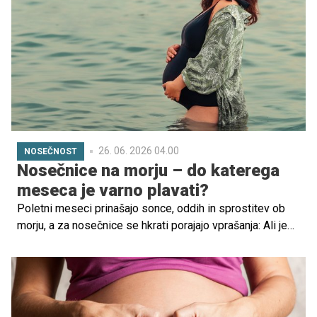
26. 06. 2026 04.00
NOSEČNOST
Nosečnice na morju – do katerega
meseca je varno plavati?
Poletni meseci prinašajo sonce, oddih in sprostitev ob
morju, a za nosečnice se hkrati porajajo vprašanja: Ali je
varno kopanje v nosečnosti? Do katerega meseca
nosečnosti je priporočljivo potovanje? Kako se zaščititi
pred vročino?