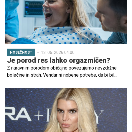
primerno nego kože.
13. 06. 2026 04.00
NOSEČNOST
Je porod res lahko orgazmičen?
Z naravnim porodom običajno povezujemo nevzdržne
bolečine in strah. Vendar ni nobene potrebe, da bi bil
porod grozljiva izkušnja, polna bolečin. Nasprotno, pravijo,
da je lahko porod celo orgazmičen.