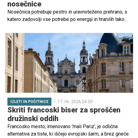
nosečnice
Nosečnica potrebuje pestro in uravnoteženo prehrano, s
katero zadovolji vse potrebe po energiji in hranilih tako
zase kot tudi za svoj plod. V izogib prevelikemu nihanju
krvnega sladkorja in da so vsa hranila na voljo takrat, ko
jih organizem potrebuje, je za nosečnico pomembno, da
uživa redne in enakomerno porazdeljene dnevne obroke,
in sicer med pet do šest dnevnih obrokov. Prvi obrok v
dnevu naj bo zajtrk.
17. 06. 2026 04.00
IZLETI IN POČITNICE
Skriti francoski biser za sproščen
družinski oddih
Francosko mesto, imenovano 'mali Pariz', je odlična
alternativa za tiste, ki iščejo evropski šarm, a brez gneče.