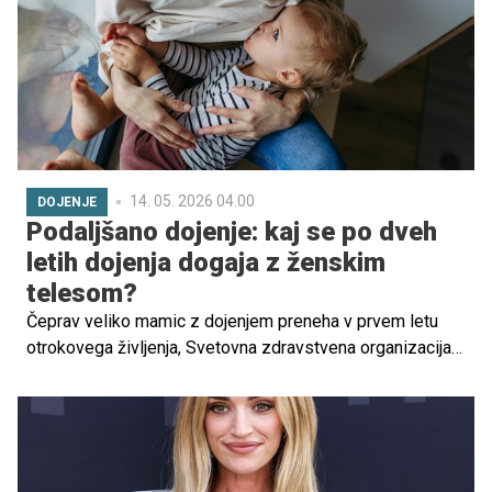
14. 05. 2026 04.00
DOJENJE
Podaljšano dojenje: kaj se po dveh
letih dojenja dogaja z ženskim
telesom?
Čeprav veliko mamic z dojenjem preneha v prvem letu
otrokovega življenja, Svetovna zdravstvena organizacija
priporoča dojenje do drugega leta starosti ali dlje, če to
ustreza materi in otroku. A podaljšano dojenje odpira tudi
številna vprašanja: kako vpliva na telo ženske, hormone,
energijo in zdravje?