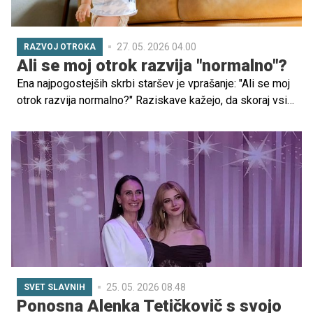
27. 05. 2026 04.00
RAZVOJ OTROKA
Ali se moj otrok razvija "normalno"?
Ena najpogostejših skrbi staršev je vprašanje: "Ali se moj
otrok razvija normalno?" Raziskave kažejo, da skoraj vsi
starši v zgodnjih letih vsaj enkrat podvomijo v otrokov
razvoj, kar je povsem običajno.
25. 05. 2026 08.48
SVET SLAVNIH
Ponosna Alenka Tetičkovič s svojo