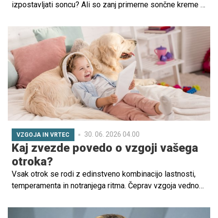
izpostavljati soncu? Ali so zanj primerne sončne kreme in
kako ga v poletnih mesecih zaščititi pred posledicami
prekomerne izpostavljenosti sončnim žarkom? Odgovarja
pediatrinja Suzana Škorjanc Antolič.
30. 06. 2026 04.00
VZGOJA IN VRTEC
Kaj zvezde povedo o vzgoji vašega
otroka?
Vsak otrok se rodi z edinstveno kombinacijo lastnosti,
temperamenta in notranjega ritma. Čeprav vzgoja vedno
temelji na posamezniku in njegovem okolju, astrologija
ponuja simbolni okvir, ki staršem lahko pomaga bolje