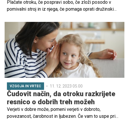
Plačate otroku, če pospravi sobo, če zloži posodo v
pomivalni stroj in iz njega, če pomaga oprati družinski
avtomobil, če odnese krožnik in pobriše mizo po obroku?
Napaka! Zakaj ni priporočljivo plačevati otrokom za
gospodinjska opravila, je razložila finančna mentorica Ana
Vezovišek.
11. 12. 2023 05.00
VZGOJA IN VRTEC
Čudovit način, da otroku razkrijete
resnico o dobrih treh možeh
Verjeti v dobre može, pomeni verjeti v dobroto,
povezanost, čarobnost in ljubezen. Če vam to uspe pri
otroku ohranjati čim dlje, je samo pozitivno, ne vztrajajte