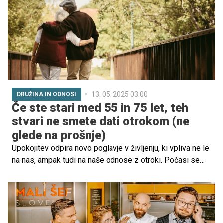
svojimi navadami in življenjskim slogom?
13. 05. 2025 03.00
DRUŽINA IN ODNOSI
Če ste stari med 55 in 75 let, teh
stvari ne smete dati otrokom (ne
glede na prošnje)
Upokojitev odpira novo poglavje v življenju, ki vpliva ne le
na nas, ampak tudi na naše odnose z otroki. Počasi se
zdi, kot da smo čakali na to svobodo: ni več nuje po
odhodu v službo, lahko dlje spite in uživate v tišini ob
branju knjige. A nenadoma postanemo nevladni družinski
pomočniki. Zdi se, da smo zdaj rezervni sklad, varuške in
ramena za jokanje.