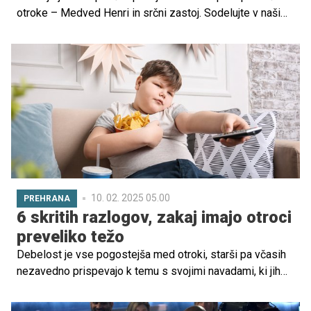
otroke – Medved Henri in srčni zastoj. Sodelujte v naši
nagradni igri in se potegujte za poučno in krasno knjigo, s
pomočjo katere boste otroku približali znanje iz prve
pomoči.
10. 02. 2025 05.00
PREHRANA
6 skritih razlogov, zakaj imajo otroci
preveliko težo
Debelost je vse pogostejša med otroki, starši pa včasih
nezavedno prispevajo k temu s svojimi navadami, ki jih
prenašajo na otroke. Nutricionistka je tako opozorila na
nekaj razlogov, ki lahko prispevajo k debelosti pri otrocih.