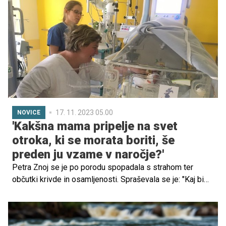
pa pri tem za vsako ceno.
17. 11. 2023 05.00
NOVICE
'Kakšna mama pripelje na svet
otroka, ki se morata boriti, še
preden ju vzame v naročje?'
Petra Znoj se je po porodu spopadala s strahom ter
občutki krivde in osamljenosti. Spraševala se je: "Kaj bi
lahko storila drugače? Kako bi lahko preprečila
prezgodnji porod? Kako bi lahko svojima dvojčkoma
pomagala v borbi za življenje?" Njen vsakdan je bil poln