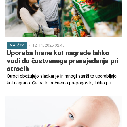
12. 11. 2025 02.45
MALČEK
Uporaba hrane kot nagrade lahko
vodi do čustvenega prenajedanja pri
otrocih
Otroci obožujejo sladkarije in mnogi starši to uporabljajo
kot nagrado. Če pa to počnemo prepogosto, lahko pri
malčkih pride do nezaželenih posledic.