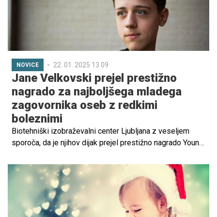
22. 01. 2025 13.09
NOVICE
Jane Velkovski prejel prestižno
nagrado za najboljšega mladega
zagovornika oseb z redkimi
boleznimi
Biotehniški izobraževalni center Ljubljana z veseljem
sporoča, da je njihov dijak prejel prestižno nagrado Young
Advocate Award, ki jo podeljuje največja evropska krovna
organizacija za redke bolezni, EURORDIS.