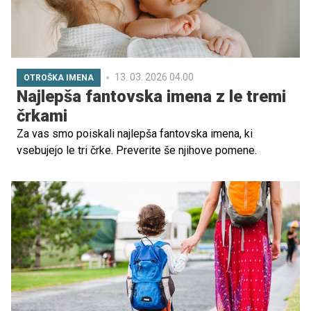
13. 03. 2026 04.00
OTROŠKA IMENA
Najlepša fantovska imena z le tremi
črkami
Za vas smo poiskali najlepša fantovska imena, ki
vsebujejo le tri črke. Preverite še njihove pomene.