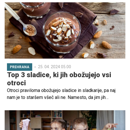
25. 04. 2024 05.00
PREHRANA
Top 3 sladice, ki jih obožujejo vsi
otroci
Otroci praviloma obožujejo sladice in sladkarije, pa naj
nam je to staršem všeč ali ne. Namesto, da jim jih
prepovedujemo, je zato bolje najti način, kako jih pripraviti
tako, da ne bodo le slastne temveč bodo vsebovale tudi
čim več snovi, ki jih malčki potrebujejo za optimalen
razvoj. Ponujamo 3 okusne predloge!