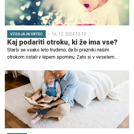
16. 12. 2024 13.13
VZGOJA IN VRTEC
Kaj podariti otroku, ki že ima vse?
Starši se vsako leto trudimo, da bi prazniki našim
otrokom ostali v lepem spominu. Zato si v veselem
decembru zavestno vzamemo čas za skupno krasitev
doma, peko piškotov in postavljanje božičnega drevesa.
Ogromno časa posvetimo tudi iskanju pravega darila. Ne
bi namreč radi kupili nekaj, kar bo zanimivo le dan ali dva
in ne bo imelo nobene dodane vrednosti. Kaj torej
podariti?