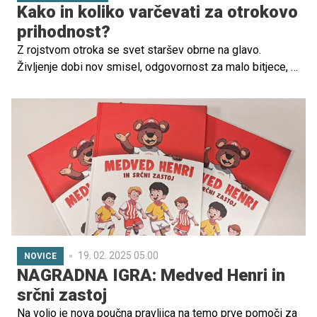
Kako in koliko varčevati za otrokovo
prihodnost?
Z rojstvom otroka se svet staršev obrne na glavo.
Življenje dobi nov smisel, odgovornost za malo bitjece, ki
radovedno zre v svet, pa poslanstvo, ki zahteva
premišljeno načrtovanje prihodnosti. Tudi finančne. Ker z
odraščanjem otrok ne rastejo le skrbi, kot pravi znan
pregovor, temveč tudi stroški. Varčevanje je zato
praktično nujno, še bolje je, če lahko varčevana sredstva
ob tem še plemenitite. Kako? Preverite v nadaljevanju!
19. 02. 2025 05.00
NOVICE
NAGRADNA IGRA: Medved Henri in
srčni zastoj
Na voljo je nova poučna pravljica na temo prve pomoči za