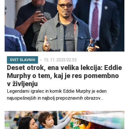
pogosto tudi drugačen pogled na partnerski odnos ter
družinske vloge.
15. 11. 2025 02.53
SVET SLAVNIH
Deset otrok, ena velika lekcija: Eddie
Murphy o tem, kaj je res pomembno
v življenju
Legendarni igralec in komik Eddie Murphy je eden
najuspešnejših in najbolj prepoznavnih obrazov
Hollywooda. A za moškim, ki že pet desetletij navdušuje
občinstvo po vsem svetu, se skriva predvsem – oče.