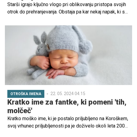
Starši igrajo ključno vlogo pri oblikovanju pristopa svojih
otrok do prehranjevanja. Obstaja pa kar nekaj napak, ki se
jih je dobro pri tem izogibati.
22. 05. 2024 04.15
OTROŠKA IMENA
Kratko ime za fantke, ki pomeni 'tih,
molčeč'
Kratko moško ime, ki je postalo priljubljeno na Koroškem,
svoj vrhunec priljubljenosti pa je doživelo okoli leta 2000.
Preverite, od kod izvira in kaj pomeni ime Anej.