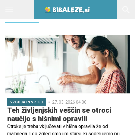
NAGRADA
27. 03. 2026 04.00
VZGOJA IN VRTEC
Teh življenjskih veščin se otroci
naučijo s hišnimi opravili
Otroke je treba vključevati v hišna opravila že od
majhnega. Lep zgled smo jim starši, ki sodelujemo pri