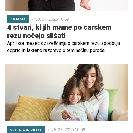
03. 04. 2025 10.59
ZA MAMI
4 stvari, ki jih mame po carskem
rezu nočejo slišati
April kot mesec ozaveščanja o carskem rezu spodbuja
odprto in iskreno razpravo o tem načinu poroda.
Pomembno je, da so bodoče matere dobro informirane o
vseh možnostih in da se odločijo za tisto, kar je najboljše
za njih in njihove otroke.
26. 03. 2025 10.08
VZGOJA IN VRTEC