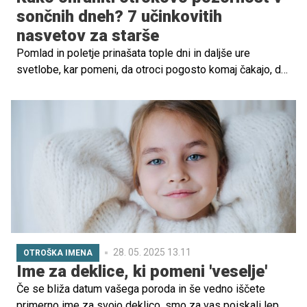
sončnih dneh? 7 učinkovitih
nasvetov za starše
Pomlad in poletje prinašata tople dni in daljše ure
svetlobe, kar pomeni, da otroci pogosto komaj čakajo, da
se podajo ven in uživajo v naravi. Vendar pa to pogosto
prinese izziv za starše – kako ohraniti otrokovo
pozornost pri šolskih nalogah, učenju in drugih
obveznostih, ko jih sonce tako vabi ven? V tem članku
boste našli 7 praktičnih nasvetov, kako učinkovito
pomagati otrokom ohraniti koncentracijo kljub lepem
vremenu.
28. 05. 2025 13.11
OTROŠKA IMENA
Ime za deklice, ki pomeni 'veselje'
Če se bliža datum vašega poroda in še vedno iščete
primerno ime za svojo deklico, smo za vas poiskali lepo,