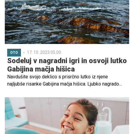
negotovosti in skrbi za preživetje njenih nedonošenčkov.
Ogromno moč je za njiju črpala iz sebe, največjo uteho pa
je našla pri mamicah, ki so preživljale podobno. Takrat se
je rodil projekt "Junaki prvega nadstropja" in z njim se
zdaj širi glas, ki naj ga slišijo vse mamice
nedonošenčkov. Tiste, ki so že, in tiste, ki še bodo.
17. 10. 2023 05.00
OTO
Sodeluj v nagradni igri in osvoji lutko
Gabijina mačja hišica
Navdušite svojo deklico s prisrčno lutko iz njene
najljubše risanke Gabijina mačja hišica. Ljubko nagrado
lahko osvojite tako, da sodelujete v naši nagradni igri.
Vse, kar morate storiti, je to, da izpolnite spodnjo
prijavnico.