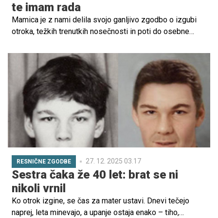
te imam rada
Mamica je z nami delila svojo ganljivo zgodbo o izgubi
otroka, težkih trenutkih nosečnosti in poti do osebne
moči ter sprejemanja. V iskrenem pričevanju opisuje, kako
se je soočila z nepredstavljivim, kako sta ji ob strani
stala partner in družina ter kako se je naučila najti notranji
mir po eni izmed najtežjih preizkušenj v življenju.
27. 12. 2025 03.17
RESNIČNE ZGODBE
Sestra čaka že 40 let: brat se ni
nikoli vrnil
Ko otrok izgine, se čas za mater ustavi. Dnevi tečejo
naprej, leta minevajo, a upanje ostaja enako – tiho,