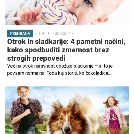
09. 10. 2025 03.47
PREHRANA
Otrok in sladkarije: 4 pametni načini,
kako spodbuditi zmernost brez
strogih prepovedi
Večina otrok naravnost obožuje sladkarije – in to je
povsem normalno. Toda kaj storiti, ko čokoladice,
bomboni in piškoti postanejo vsakodnevna stalnica in
otrok preprosto ne more nehati misliti na sladko?