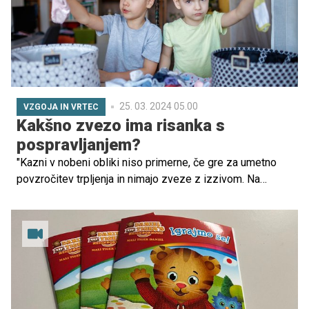
25. 03. 2024 05.00
VZGOJA IN VRTEC
Kakšno zvezo ima risanka s
pospravljanjem?
"Kazni v nobeni obliki niso primerne, če gre za umetno
povzročitev trpljenja in nimajo zveze z izzivom. Na
primer: če ne pospraviš igrač, ne bo risanke ali če ne
poješ večerje, ti ne bom prebrala pravljice. Če otrok ne je
večerje, bo lačen – toje naravna posledica. In pravljica
nima prav nobene zveze z večerjo," pojasnjuje Dejana
Dejanović.