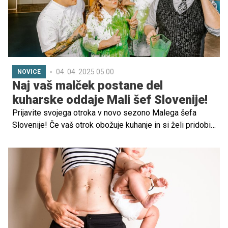
04. 04. 2025 05.00
NOVICE
Naj vaš malček postane del
kuharske oddaje Mali šef Slovenije!
Prijavite svojega otroka v novo sezono Malega šefa
Slovenije! Če vaš otrok obožuje kuhanje in si želi pridobiti
nova znanja ter spretnosti v kuhinji, je to odlična
priložnost zanj. Je pripravljen kuhati pred kamerami, se
zabavati in postati del izjemne kuharske izkušnje? Potem
ga le prijavite.