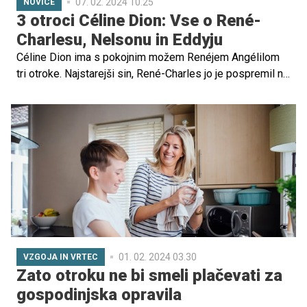
07. 02. 2024 10.25
NOVICE
3 otroci Céline Dion: Vse o René-
Charlesu, Nelsonu in Eddyju
Céline Dion ima s pokojnim možem Renéjem Angélilom
tri otroke. Najstarejši sin, René-Charles jo je pospremil na
podelitvi grammyjev, kjer se je glasbena zvezdnica
pojavila prvič od kar je javnosti oznanila svoje
zdravstveno stanje in boj s sindromom toge osebe.
01. 02. 2024 03.30
VZGOJA IN VRTEC
Zato otroku ne bi smeli plačevati za
gospodinjska opravila