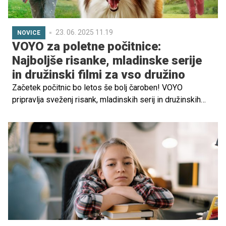
23. 06. 2025 11.19
NOVICE
VOYO za poletne počitnice:
Najboljše risanke, mladinske serije
in družinski filmi za vso družino
Začetek počitnic bo letos še bolj čaroben! VOYO
pripravlja sveženj risank, mladinskih serij in družinskih
filmov – popolna izbira za poletne dni doma ali na morju.
Poglejte, kaj vse čaka na vas!