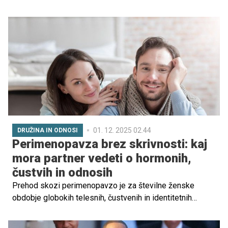
vztrajno in boleče. Vsak zvok na vratih, vsak neznan klic
nosi isto vprašanje: je to on? Enako velja za celotno
družino pogrešanega – neskončno čakanje in vera, da se
bo nekega dne zgodilo nemogoče – da se bo otrok vrnil
domov.
01. 12. 2025 02.44
DRUŽINA IN ODNOSI
Perimenopavza brez skrivnosti: kaj
mora partner vedeti o hormonih,
čustvih in odnosih
Prehod skozi perimenopavzo je za številne ženske
obdobje globokih telesnih, čustvenih in identitetnih
premikov. Spremljajo ga spremembe razpoloženja,
utrujenost, nihanja energije, spremenjena samopodoba in