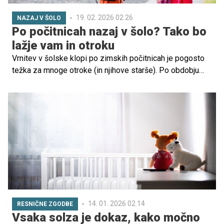
19. 02. 2026 02.26
NAZAJ V ŠOLO
Po počitnicah nazaj v šolo? Tako bo
lažje vam in otroku
Vrnitev v šolske klopi po zimskih počitnicah je pogosto
težka za mnoge otroke (in njihove starše). Po obdobju
sproščenega ritma, več prostega časa in poznejšega
vstajanja se otroški urnik in šolska pričakovanja zdijo
nenadna sprememba.
14. 01. 2026 02.14
RESNIČNE ZGODBE
Vsaka solza je dokaz, kako močno