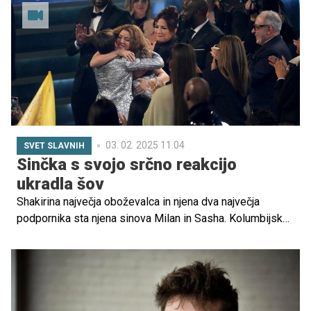
03. 02. 2025 11.04
SVET SLAVNIH
Sinčka s svojo srčno reakcijo
ukradla šov
Shakirina največja oboževalca in njena dva največja
podpornika sta njena sinova Milan in Sasha. Kolumbijska
zvezda je namreč doživela čustven družinski trenutek na
podelitvi nagrad Grammy 2025, ko je prejela nagrado za
najboljši latino-pop album.