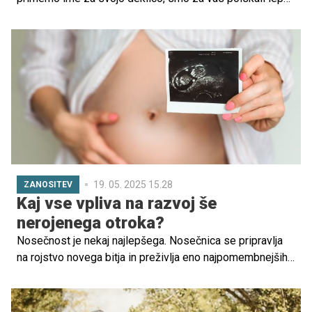
kratko in moderno ime, ki nosi prav poseben, pozitiven
pomen. Preverite.
19. 05. 2025 15.28
ZANOSITEV
Kaj vse vpliva na razvoj še
nerojenega otroka?
Nosečnost je nekaj najlepšega. Nosečnica se pripravlja
na rojstvo novega bitja in preživlja eno najpomembnejših
obdobij v življenju. Komaj pričakuje trenutek, ko bo
spoznala svojega otročka, in pazi nanj, še preden ugleda
luč sveta. Kako pa lahko kar najbolje poskrbi zanj s