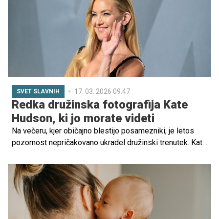
dolgoročno škodi ter oslabi odnos med starši in otrokom.
17. 03. 2026 09.47
SVET SLAVNIH
Redka družinska fotografija Kate
Hudson, ki jo morate videti
Na večeru, kjer običajno blestijo posamezniki, je letos
pozornost nepričakovano ukradel družinski trenutek. Kate
Hudson je po podelitvi oskarjev delila fotografijo, na
kateri ni sama, temveč obdana z eno najbolj slavnih
družin v Hollywoodu. In prav to ni ostalo neopaženo. Kdo
so njeni slavni starši in brat?