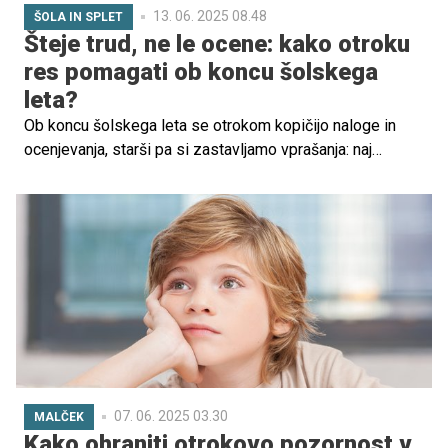
13. 06. 2025 08.48
ŠOLA IN SPLET
Šteje trud, ne le ocene: kako otroku
res pomagati ob koncu šolskega
leta?
Ob koncu šolskega leta se otrokom kopičijo naloge in
ocenjevanja, starši pa si zastavljamo vprašanja: naj
zahtevamo več truda, ponudimo pomoč ali zadoščajo že
spodbudne besede? Kako pomagati brez dodatnega
pritiska, pojasnjujejo učiteljice in psihologinja prof. dr.
Andreja Poljanec.
07. 06. 2025 03.30
MALČEK
Kako ohraniti otrokovo pozornost v