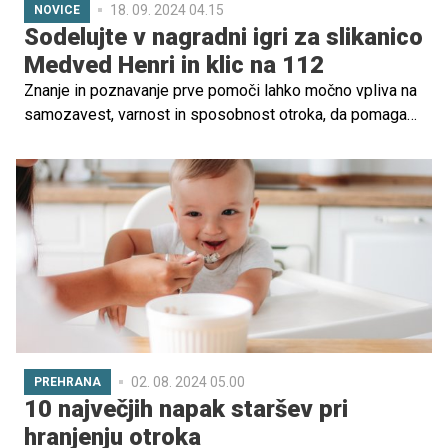
18. 09. 2024 04.15
NOVICE
Sodelujte v nagradni igri za slikanico
Medved Henri in klic na 112
Znanje in poznavanje prve pomoči lahko močno vpliva na
samozavest, varnost in sposobnost otroka, da pomaga
drugim. Sodelujte v naši nagradni igri in se potegujte za
poučno in krasno knjigo, s pomočjo katere boste otroku
približali znanje iz prve pomoči. Vse, kar morate storiti, je
to, da izpolnite spodnjo prijavnico.
02. 08. 2024 05.00
PREHRANA
10 največjih napak staršev pri
hranjenju otroka