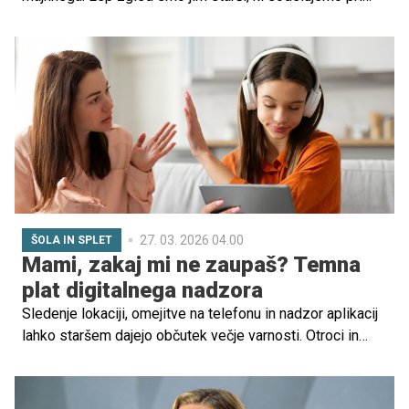
skrbi za dom in drug drugega. Z opravljanjem hišnih
opravil pa se bodo otroci naučili marsikatere življenjske
veščine.
27. 03. 2026 04.00
ŠOLA IN SPLET
Mami, zakaj mi ne zaupaš? Temna
plat digitalnega nadzora
Sledenje lokaciji, omejitve na telefonu in nadzor aplikacij
lahko staršem dajejo občutek večje varnosti. Otroci in
najstniki lahko medtem digitalni nadzor doživljajo tudi kot
nezaupanje, pritisk ali poseg v zasebnost. Strokovnjaki
pa opozarjajo, da lahko preveč nadzora načne zaupanje,