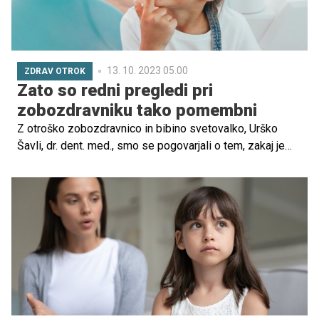
13. 10. 2023 05.00
ZDRAV OTROK
Zato so redni pregledi pri
zobozdravniku tako pomembni
Z otroško zobozdravnico in bibino svetovalko, Urško
Šavli, dr. dent. med., smo se pogovarjali o tem, zakaj je
pomembno redno obiskovati zobozdravnika, kako lahko
uporaba dude vpliva na razvoj čeljusti ter kakšne so
smernice prehranjevanja za zdrave zobe. Več pa v
spodnjem pogovoru.