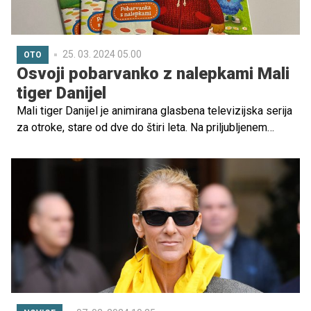
25. 03. 2024 05.00
OTO
Osvoji pobarvanko z nalepkami Mali
tiger Danijel
Mali tiger Danijel je animirana glasbena televizijska serija
za otroke, stare od dve do štiri leta. Na priljubljenem
otroškem programu OTO si jo boste lahko premierno
ogledali v ponedeljek, 1. aprila, na sporedu pa bo nato
vsak dan (od ponedeljka do nedelje) ob 18.45.