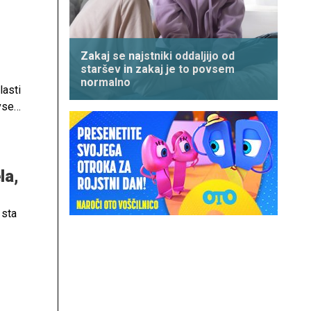
Zakaj se najstniki oddaljijo od
staršev in zakaj je to povsem
normalno
lasti
dvsem
ja,
la,
 sta