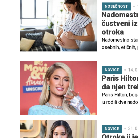
NOSEČNOST
Nadomestno
čustveni i
otroka
Nadomestno starš
osebnih, etičnih
na dinamiko med 
saj vse lahko glo
14. 0
NOVICE
Paris Hilt
da njen tr
Paris Hilton, bog
ju rodili dve nado
uresničitev sanj o
31. 0
NOVICE
Otroke ji j