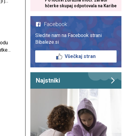
Po ločitvi združila moči: zaradi
i je
hčerke skupaj odpotovala na Karibe
Facebook
Sledite nam na Facebook strani
Bibaleze.si
hodu
utke
Všečkaj stran
enih
Najstniki
j