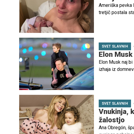
Ameriška pevka Me
tretjič postala st
SVET SLAVNIH
Elon Musk n
Elon Musk naj bi 
izhaja iz domnev
SVET SLAVNIH
Vnukinja, k
žalostjo
Ana Obregón, špa