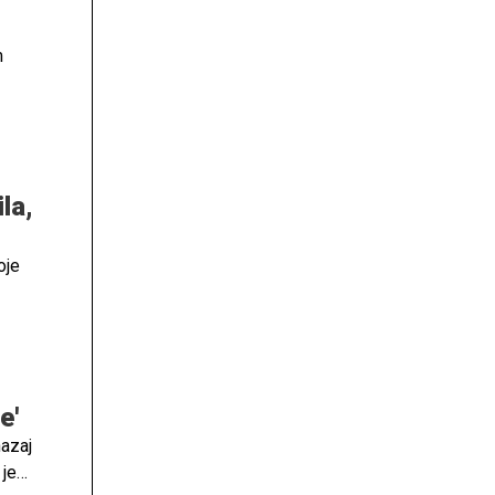
m
la,
oje
stmi
e'
nazaj
 je