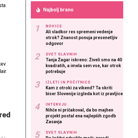
sta
Najbolj brano
NOVICE
Ali sladkor res spremeni vedenje
otrok? Znanost ponuja presenetljiv
odgovor
SVET SLAVNIH
Tanja Žagar iskreno: Živeli smo na 40
tev
kvadratih, a imela sem vse, kar otrok
air.
potrebuje
IZLETI IN POČITNICE
Kam z otroki za vikend? Ta skriti
biser Slovenije izgleda kot iz pravljice
INTERVJU
Nihče ni pričakoval, da bo majhen
pred
projekt postal ena najlepših zgodb
Zasavja
SVET SLAVNIH