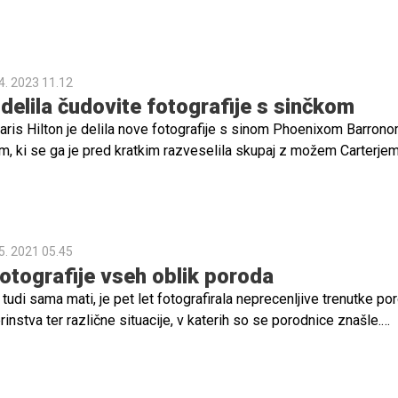
Ponosna mama mu je posvetila tudi čudovito pesem z naslovom D
ubezen).
4. 2023 11.12
delila čudovite fotografije s sinčkom
aris Hilton je delila nove fotografije s sinom Phoenixom Barron
 ki se ga je pred kratkim razveselila skupaj z možem Carterje
5. 2021 05.45
fotografije vseh oblik poroda
e tudi sama mati, je pet let fotografirala neprecenljive trenutke po
instva ter različne situacije, v katerih so se porodnice znašle.
osupljive fotografije.