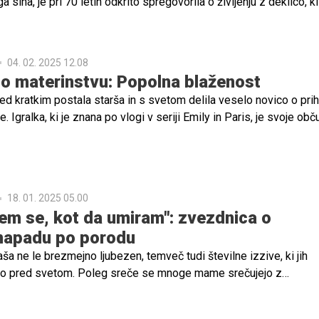
sina, je pri 70 letih odkrito spregovorila o življenju z deklico, ki j
ljenja.
04. 02. 2025 12.08
o materinstvu: Popolna blaženost
ed kratkim postala starša in s svetom delila veselo novico o pri
 Igralka, ki je znana po vlogi v seriji Emily in Paris, je svoje obč
prve trenutke z novorojenko delila s svojimi oboževalci na družb
18. 01. 2025 05.00
sem se, kot da umiram": zvezdnica o
napadu po porodu
ša ne le brezmejno ljubezen, temveč tudi številne izzive, ki jih
o pred svetom. Poleg sreče se mnoge mame srečujejo z
nobo in občutkom osamljenosti. Priznanje teh težav je ključno, sa
ti stigme in spodbuja podporo, ki jo mame potrebujejo.