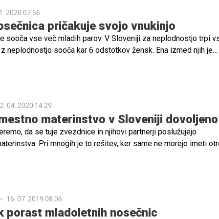
1. 2020 07.56
osečnica pričakuje svojo vnukinjo
e sooča vse več mladih parov. V Sloveniji za neplodnostjo trpi vs
 z neplodnostjo sooča kar 6 odstotkov žensk. Ena izmed njih je
ebno pomoč. Nadomestna mati je namreč postala njena lastna m
2. 04. 2020 14.29
omestno materinstvo v Sloveniji dovoljeno
emo, da se tuje zvezdnice in njihovi partnerji poslužujejo
erinstva. Pri mnogih je to rešitev, ker same ne morejo imeti otr
adomestno materinstvo dovoljeno?
16. 07. 2019 08.06
ik porast mladoletnih nosečnic