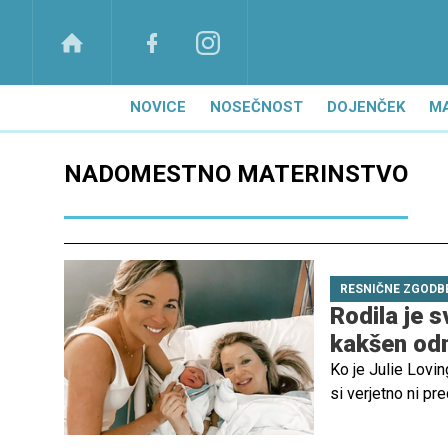
NOVICE
NOSEČNOST
DOJENČEK
M
NADOMESTNO MATERINSTVO
RESNIČNE ZGODB
Rodila je s
kakšen od
Ko je Julie Lovin
si verjetno ni pr