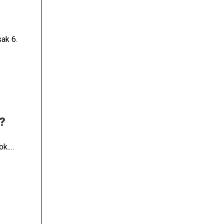
ak 6.
ama.
?
ok.