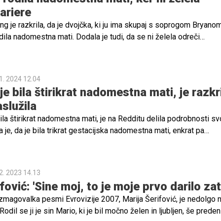
ariere
g je razkrila, da je dvojčka, ki ju ima skupaj s soprogom Bryano
ila nadomestna mati. Dodala je tudi, da se ni želela odreči
arieri, zato se ji je to zdela najboljša rešitev.
1. 2024 12.04
je bila štirikrat nadomestna mati, je razkri
aslužila
 bila štirikrat nadomestna mati, je na Redditu delila podrobnosti sv
a je, da je bila trikrat gestacijska nadomestna mati, enkrat pa
omestna mati. Razkrila je tudi, koliko je z vsemi štirimi nosečno
2. 2023 14.13
fović: 'Sine moj, to je moje prvo darilo zat
zmagovalka pesmi Evrovizije 2007, Marija Šerifović, je nedolgo 
dil se ji je sin Mario, ki je bil močno želen in ljubljen, še preden