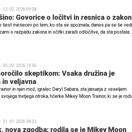
12. 02. 2026 09.28
išino: Govorice o ločitvi in resnica o zako
le šest mesecev po tem, ko sta se spoznala, danes pa se še ve
ami o razpadu zakona in očitki zaradi odločitve, da sta postala
o nadomestne matere.
05. 02. 2026 10.56
poročilo skeptikom: Vsaka družina je
 in veljavna
nor in njen mož, igralec Daryl Sabara, sta januarja z veseljem
 svojega tretjega otroka, hčerke Mikey Moon Trainor, ki se je rodi
o nadomestne matere. A mnogi so kritizirali njeno odločitev, zdaj
 spregovorila.
21. 01. 2026 08.23
ok, nova zgodba: rodila se je Mikey Moon