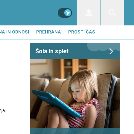
NA IN ODNOSI
PREHRANA
PROSTI ČAS
Šola in splet
ja,