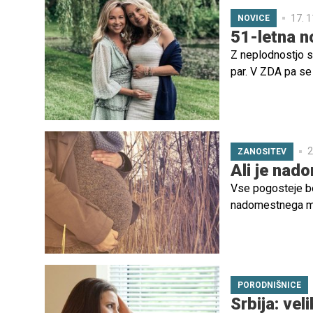
17. 1
NOVICE
51-letna n
Z neplodnostjo s
par. V ZDA pa se
prejela prav pos
2
ZANOSITEV
Ali je nad
Vse pogosteje ber
nadomestnega mat
Ali je pri nas n
PORODNIŠNICE
Srbija: vel