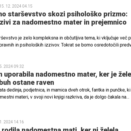
15. 12. 2024 04.15
 starševstvo skozi psihološko prizmo:
zzivi za nadomestno mater in prejemnico
evstvo je zelo kompleksna in občutljiva tema, ki vključuje več p
, pravnih in psiholoških izzivov. Tokrat se bomo osredotočili pre
nadomestno materjo in prejemnico otroka, njune izzive in tvegan
boko in dolgotrajno vpliva na obe.
5. 2024 09.32
on uporabila nadomestno mater, ker je žele
ebuh ostane raven
ata dedinja, podjetnica, in mamica dveh otrok, fantka in punčke, ki
mestni materi, v svoji novi knjigi razkriva, da je dolgo čakala na
 družini.
1. 2024 14.16
e rodila nadomestna mati, ker ni želela