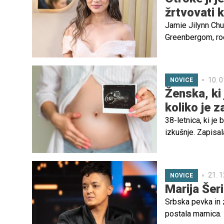
žrtvovati k
Jamie Jilynn Chun
Greenbergom, rod
materinstvu, niti k
10. 0
NOVICE
Ženska, ki 
koliko je z
38-letnica, ki je
izkušnje. Zapisal
tradicionalna nad
zaslužila.
21. 1
NOVICE
Marija Šeri
Srbska pevka in 
postala mamica. Ro