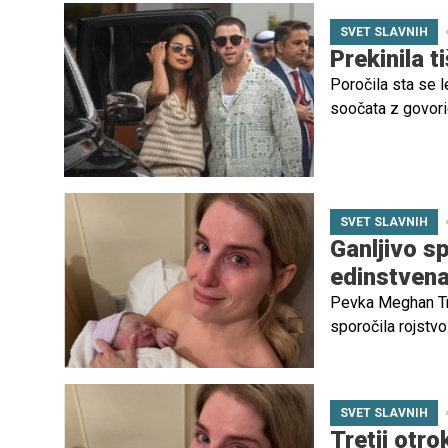
SVET SLAVNIH
Prekinila t
Poročila sta se 
soočata z govoric
starša s pomočj
SVET SLAVNIH
Ganljivo s
edinstvena
Pevka Meghan Trai
sporočila rojstvo
januarja s pomočj
pevka o tem tudi
SVET SLAVNIH
Tretji otr