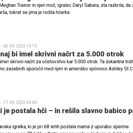
ghan Trainor in njen mož, igralec Daryl Sabara, sta razkrila, da 
arša, tokrat se jima je rodila hčerka.
28. 04. 2025 14.13
aj bi imel skrivni načrt za 5.000 otrok
imel skrivni načrt za očetovstvo kar 5.000 otrok. Ta šokantna trdi
no zasebnih sporočil med njim in ameriško vplivnico Ashley St Cl
17. 04. 2025 04.00
i je postala hči – in rešila slavno babico 
nska igralka, ki je pri 68 letih postala mama z uporabo sperme