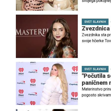
svojega pokojnega 
vrnila voljo do živ
SVET SLAVNIH
Zvezdnica 
Zvezdnika sta pr
svoje hčerke Tove.
o materinstvu in 
omrežjih.
SVET SLAVNIH
"Počutila 
paničnem 
Materinstvo prina
pogosto skrivam
izčrpanostjo, tes
pomaga odpravlja