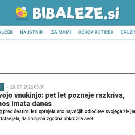
ALČEK
NAJSTNIKI
ZA MAMI
OČKOV KOTIČEK
DRUŽI
28. 07. 2026 03.30
E
vojo vnukinjo: pet let pozneje razkriva,
nos imata danes
g pred šestimi leti sprejela eno največjih odločitev svojega življen
edstavljala, da bo njena zgodba obkrožila svet.