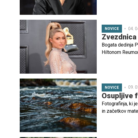
prišel na svet. 
ljubav (Prihaja lj
04. 0
NOVICE
Zvezdnica 
Bogata dedinja P
Hiltonom Reumom,
Reumom.
09. 0
NOVICE
Osupljive 
Fotografinja, ki j
in začetkov mater
Rezultat tega so 