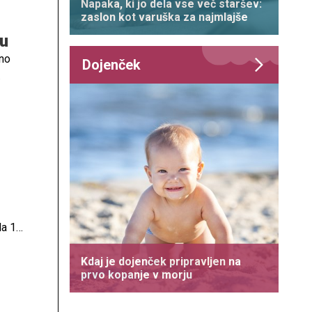
Napaka, ki jo dela vse več staršev:
zaslon kot varuška za najmlajše
nu
dno
Dojenček
la 18.
 je
Kdaj je dojenček pripravljen na
prvo kopanje v morju