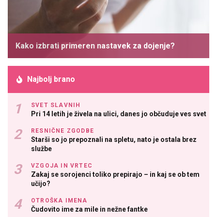
Kako izbrati primeren nastavek za dojenje?
Najbolj brano
SVET SLAVNIH
Pri 14 letih je živela na ulici, danes jo občuduje ves svet
RESNIČNE ZGODBE
Starši so jo prepoznali na spletu, nato je ostala brez
službe
VZGOJA IN VRTEC
Zakaj se sorojenci toliko prepirajo – in kaj se ob tem
učijo?
OTROŠKA IMENA
Čudovito ime za mile in nežne fantke