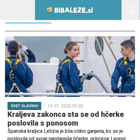
MORNARIŠKI
14. 01. 2025 05.00
SVET SLAVNIH
Kraljeva zakonca sta se od hčerke
poslovila s ponosom
Španska kraljica Letizia je bila vidno ganjena, ko se je
poslovila od svoje najstarejše hčerke, princese Leonor, ki