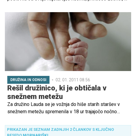
se odpravlja na prav posebno pot.
02. 01. 2011 08.56
DRUŽINA IN ODNOSI
Rešil družinico, ki je obtičala v
snežnem metežu
Za družino Lauda se je vožnja do hiše starih staršev v
snežnem metežu spremenila v 18 ur trajajočo nočno
moro. Rešil jih je prijazni neznanec, ki je slišal njihov klic
na pomoč …
PRIKAZAN JE SEZNAM ZADNJIH 2 ČLANKOV S KLJUČNO
BESEDO
MORNARIŠKI
.