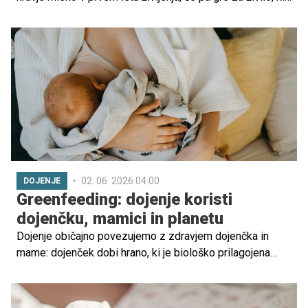
ga večina otrok kasneje redno uživa. Razlog ni v tem, da
bi bilo kravje mleko škodljivo samo po sebi, temveč v
tem, da ni prilagojeno prehranskim potrebam dojenčka.
02. 06. 2026 04.00
DOJENJE
Greenfeeding: dojenje koristi
dojenčku, mamici in planetu
Dojenje običajno povezujemo z zdravjem dojenčka in
mame: dojenček dobi hrano, ki je biološko prilagojena
njegovim potrebam, in mamica pogosto hitreje okreva po
porodu. Greenfeeding pa pokaže širšo sliko – hranjenje
dojenčka ima lahko tudi okoljski vpliv. Kaj kažejo