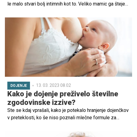
le malo stvari bolj intimnih kot to. Veliko mamic ga šteje
za najbolj dragocene trenutke, ki jih delijo s svojim
otrokom, zato morda ne razumejo zakaj bi njihovega
otroka dojila druga ženska. A življenje nas privede do
različnih, včasih neželenih in neprijetnih situacij. In takrat
posegamo tudi po mnogih alternativah.
13. 03. 2023 08.02
DOJENJE
Kako je dojenje preživelo številne
zgodovinske izzive?
Ste se kdaj vprašali, kako je potekalo hranjenje dojenčkov
v preteklosti, ko še niso poznali mlečne formule za
adaptirano mleko? Kdaj so se pojavile dojilje in kdaj
flaške? Kako je dojenje preživelo številne izzive?