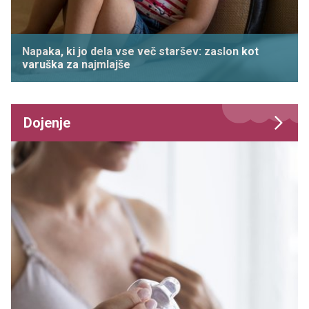
Napaka, ki jo dela vse več staršev: zaslon kot
varuška za najmlajše
Dojenje