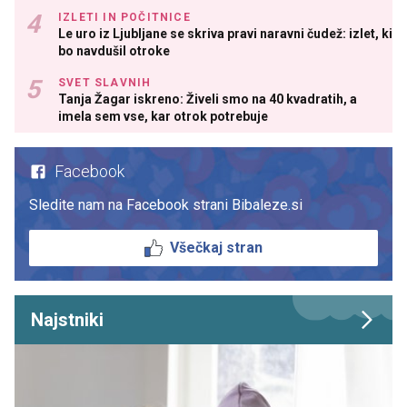
IZLETI IN POČITNICE
Le uro iz Ljubljane se skriva pravi naravni čudež: izlet, ki
bo navdušil otroke
SVET SLAVNIH
Tanja Žagar iskreno: Živeli smo na 40 kvadratih, a
imela sem vse, kar otrok potrebuje
Facebook
Sledite nam na Facebook strani Bibaleze.si
Všečkaj stran
Najstniki