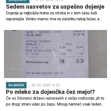
NOSEČNOST
Sedem nasvetov za uspešno dojenje
Dojenje je najboljša hrana za otroka in v tem času tudi
najcenejša. Veliko mamic ima na začetku nekaj težav, a
ves trud je kasneje poplačan.
28. 09. 2009 14.25
DOJENČEK
Po mleko za dojenčka čez mejo!?
Če so Slovenci državo razveselili z večjo rodnostjo, jih to
po drugi strani udari po žepu. Mnogi namreč vsak teden
romajo v sosednjo Italijo ali Avstrijo po mleko v prahu, saj