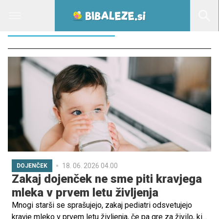
MLEČNA FORMULA
18. 06. 2026 04.00
DOJENČEK
Zakaj dojenček ne sme piti kravjega
mleka v prvem letu življenja
Mnogi starši se sprašujejo, zakaj pediatri odsvetujejo
kravje mleko v prvem letu življenja, če pa gre za živilo, ki