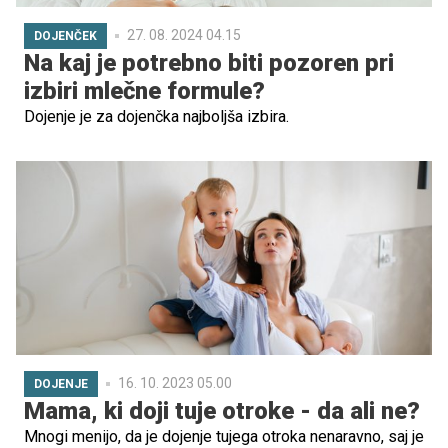
27. 08. 2024 04.15
DOJENČEK
Na kaj je potrebno biti pozoren pri
izbiri mlečne formule?
Dojenje je za dojenčka najboljša izbira.
16. 10. 2023 05.00
DOJENJE
Mama, ki doji tuje otroke - da ali ne?
Mnogi menijo, da je dojenje tujega otroka nenaravno, saj je