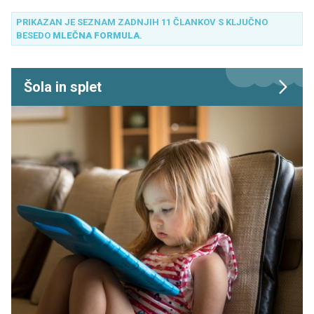
je čez mejo kar 70 odstotkov cenejše!
PRIKAZAN JE SEZNAM ZADNJIH 11 ČLANKOV S KLJUČNO
BESEDO
MLEČNA FORMULA
.
Šola in splet