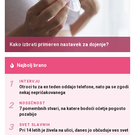
Kako izbrati primeren nastavek za dojenje?
Najbolj brano
INTERVJU
Otroci tu za en teden oddajo telefone, nato pa se zgodi
nekaj nepričakovanega
NOSEČNOST
7 pomembnih stvari, na katere bodoči očetje pogosto
pozabijo
SVET SLAVNIH
Pri 14 letih je živela na ulici, danes jo občuduje ves svet