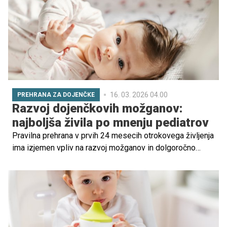
raziskave o dojenju in mlečni formuli?
16. 03. 2026 04.00
PREHRANA ZA DOJENČKE
Razvoj dojenčkovih možganov:
najboljša živila po mnenju pediatrov
Pravilna prehrana v prvih 24 mesecih otrokovega življenja
ima izjemen vpliv na razvoj možganov in dolgoročno
zdravje. Po podatkih Ameriške akademije za pediatrijo
(AAP) je to obdobje ključno za oblikovanje možganskih
funkcij, sposobnosti učenja in čustvenega razvoja.