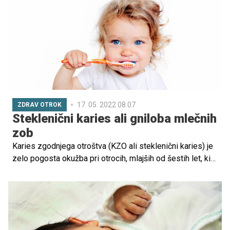
Preverite v kratkem zgodovinskem pregledu dojenja.
17. 05. 2022 08.07
ZDRAV OTROK
Steklenični karies ali gniloba mlečnih
zob
Karies zgodnjega otroštva (KZO ali steklenični karies) je
zelo pogosta okužba pri otrocih, mlajših od šestih let, ki
nastane zaradi prenosa bakterij Streptococcus mutans in
laktobacilov, običajno od matere.