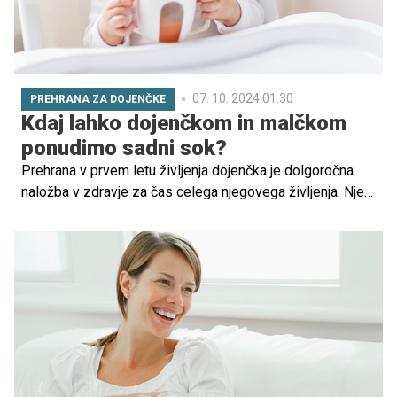
07. 10. 2024 01.30
PREHRANA ZA DOJENČKE
Kdaj lahko dojenčkom in malčkom
ponudimo sadni sok?
Prehrana v prvem letu življenja dojenčka je dolgoročna
naložba v zdravje za čas celega njegovega življenja. Njen
vpliv preko tako imenovanega presnovnega
programiranja oziroma vtisa seže celo v odraslo dobo in
dobo, ko bo naš dojenček starostnik. Dobra prehrana v
prvem delu življenja lahko zmanjša tveganje za razvoj
povišanega krvnega tlaka, sladkorne bolezni, prekomerne
telesne mase, presnovnih bolezni in bolezni srca ter
ožilja.