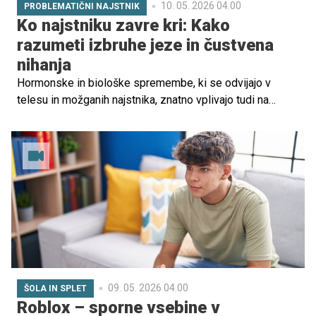
10. 05. 2026 04.00
PROBLEMATIČNI NAJSTNIK
Ko najstniku zavre kri: Kako
razumeti izbruhe jeze in čustvena
nihanja
Hormonske in biološke spremembe, ki se odvijajo v
telesu in možganih najstnika, znatno vplivajo tudi na
spremembe in nihanje razpoloženja. S tem ko najstniki
postajajo močnejši in večji, pa je pomembno, da jih učimo
samoregulacije čustev in obvladovanja izbruhov ali
morebitne agresije.
09. 05. 2026 04.00
ŠOLA IN SPLET
Roblox – sporne vsebine v