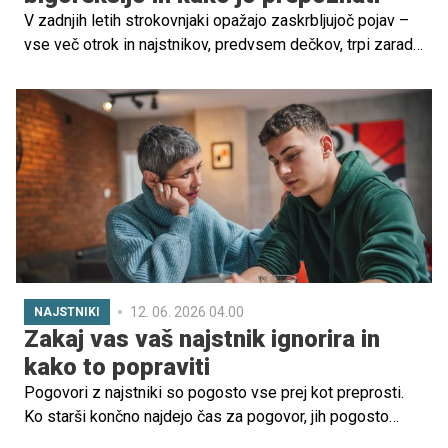
V zadnjih letih strokovnjaki opažajo zaskrbljujoč pojav –
vse več otrok in najstnikov, predvsem dečkov, trpi zaradi
mišične dismorfije oziroma bigoreksije. Gre za psihično
motnjo, ki vodi do obsesivne skrbi za mišično maso in
telesni videz. Ta motnja pogosto ostane neprepoznana,
saj starši in okolica simptome pogosto zamenjajo za
običajne najstniške skrbi glede telesa.
12. 06. 2026 04.00
NAJSTNIKI
Zakaj vas vaš najstnik ignorira in
kako to popraviti
Pogovori z najstniki so pogosto vse prej kot preprosti.
Ko starši končno najdejo čas za pogovor, jih pogosto
pričakajo tišina, odmaknjenost ali celo očitna