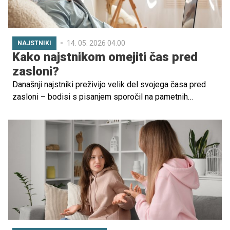
14. 05. 2026 04.00
NAJSTNIKI
Kako najstnikom omejiti čas pred
zasloni?
Današnji najstniki preživijo velik del svojega časa pred
zasloni – bodisi s pisanjem sporočil na pametnih
telefonih, gledanjem videov na računalnikih ali igranjem
igric. Povprečno pred njimi preživijo kar devet ur na dan.
Kako to vpliva na njihovo telesno in duševno zdravje?