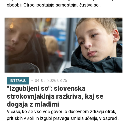
obdobij. Otroci postajajo samostojni, čustva so
intenzivna, konflikti pogostejši. A raziskave kažejo, da
težava pogosto ni le v najstnikih, temveč v načinu, kako
se nanje odzivamo.
04. 05. 2026 08.25
INTERVJU
"Izgubljeni so": slovenska
strokovnjakinja razkriva, kaj se
dogaja z mladimi
V času, ko se vse več govori o duševnem zdravju otrok,
pritiskih v šoli in izgubi pravega smisla učenja, v ospredje
stopajo tudi drugačni pristopi k vzgoji in izobraževanju.