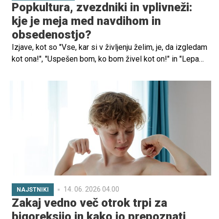
Popkultura, zvezdniki in vplivneži:
kje je meja med navdihom in
obsedenostjo?
Izjave, kot so "Vse, kar si v življenju želim, je, da izgledam
kot ona!", "Uspešen bom, ko bom živel kot on!" in "Lepa
bom, ko bom spravila telo na obseg, kot ga ima ona!",
starši slišijo vse pogosteje. V času družbenih omrežij,
pretočnih platform in nenehne medijske izpostavljenosti
so zvezdniki in spletni vplivneži postali vzorniki in tako
pomemben del otroškega sveta. Otroci spremljajo njihove
objave, posnemajo njihov slog oblačenja, govor in
vedenje ter sanjajo o življenju, ki ga vidijo na zaslonih.
14. 06. 2026 04.00
NAJSTNIKI
Zakaj vedno več otrok trpi za
bigoreksijo in kako jo prepoznati