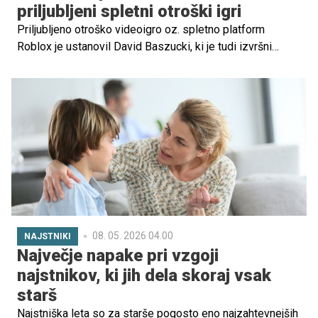
priljubljeni spletni otroški igri
Priljubljeno otroško videoigro oz. spletno platform
Roblox je ustanovil David Baszucki, ki je tudi izvršni
direktor podjetja Robloc Corporation. Spletna stran
Roblox vsak mesec privablja več kot 64 milijonov
igralcev. Igro pa večinoma igrajo otroci, stari od 8 do 15
let, strokovnjaki in poznavalci ob tem opozarjajo na
mnoge nevarnosti in sporne vsebine, ki v Robloxu prežijo
nanje. Več v spodnjem prispevku.
08. 05. 2026 04.00
NAJSTNIKI
Največje napake pri vzgoji
najstnikov, ki jih dela skoraj vsak
starš
Najstniška leta so za starše pogosto eno najzahtevnejših