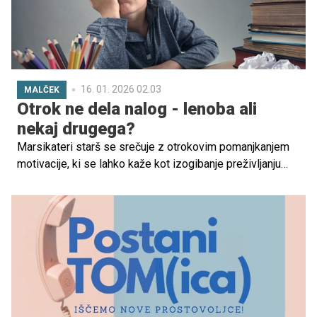
16. 01. 2026 02.03
MALČEK
Otrok ne dela nalog - lenoba ali
nekaj drugega?
Marsikateri starš se srečuje z otrokovim pomanjkanjem
motivacije, ki se lahko kaže kot izogibanje preživljanju
časa zunaj, zavračanje obveznosti ali preprosto pretirano
poležavanje za ekrani. Ob tem se lahko sprašujejo: je moj
otrok preprosto len ali se za tem skriva kaj drugega? V
nadaljevanju preverite, kaj se lahko skriva za lenobo,
zakaj se je pomembno izogibati temu izrazu in kako
starši otroku lahko pomagajo.