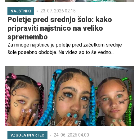
23. 07. 2026 02.15
NAJSTNIKI
Poletje pred srednjo šolo: kako
pripraviti najstnico na veliko
spremembo
Za mnoge najstnice je poletje pred začetkom srednje
šole posebno obdobje. Na videz so to še vedno
počitnice, čas brez zgodnjega vstajanja, testov in
domačih nalog, v ozadju pa se pogosto pojavljajo
vznemirjenje, pričakovanje in tudi strah pred neznanim.
24. 06. 2026 04.00
VZGOJA IN VRTEC