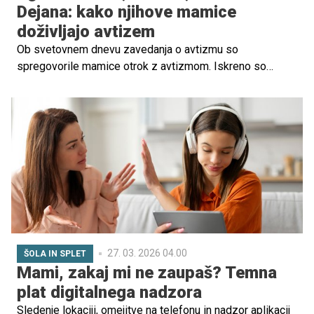
Dejana: kako njihove mamice
doživljajo avtizem
Ob svetovnem dnevu zavedanja o avtizmu so
spregovorile mamice otrok z avtizmom. Iskreno so
povedale, kako živijo njihove družine, kaj jih najbolj boli in
kaj si želijo, da bi okolica bolje razumela.
27. 03. 2026 04.00
ŠOLA IN SPLET
Mami, zakaj mi ne zaupaš? Temna
plat digitalnega nadzora
Sledenje lokaciji, omejitve na telefonu in nadzor aplikacij