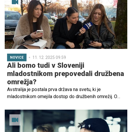
11. 12. 2025 09.59
NOVICE
Ali bomo tudi v Sloveniji
mladostnikom prepovedali družbena
omrežja?
Avstralija je postala prva država na svetu, ki je
mladostnikom omejila dostop do družbenih omrežij. O
podobnih ukrepih zdaj razmišljajo tudi pri nas. Na
ministrstvu za digitalno preobrazbo kot eno od možnih
rešitev omenjajo evropsko digitalno osebno denarnico, ki
bi omogočala zanesljivo preverjanje polnoletnosti
uporabnikov.