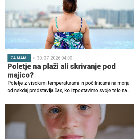
omrežjih.
30. 07. 2026 04.00
ZA MAMI
Poletje na plaži ali skrivanje pod
majico?
Poletje z visokimi temperaturami in počitnicami na morju
od nekdaj predstavlja čas, ko izpostavimo svoje telo na
ogled drugim. Mozoljast hrbet, trebuh, ki se naguba, ko
se usedeš, krive noge, roke brez kančka mišične mase
ali rane po poskusu samopoškodovanja. Če lahko to
skozi jesen, zimo in pomlad uspešno prekrivamo z
ohlapnimi dolgimi oblačili, poleti s tem pritegnemo
dodatno pozornost. In dodatne pozornosti si mladostniki,