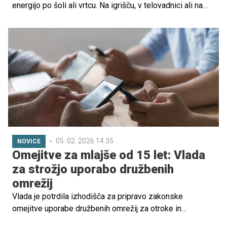
energijo po šoli ali vrtcu. Na igrišču, v telovadnici ali na
blazini se učijo vztrajnosti, sodelovanja, spopadanja z
izzivi in zaupanja vase. Prav zato se veliko staršev prej
ali slej znajde pred vprašanjem: kateri šport sploh izbrati?
05. 02. 2026 14.35
NOVICE
Omejitve za mlajše od 15 let: Vlada
za strožjo uporabo družbenih
omrežij
Vlada je potrdila izhodišča za pripravo zakonske
omejitve uporabe družbenih omrežij za otroke in
mladostnike, mlajše od 15 let.