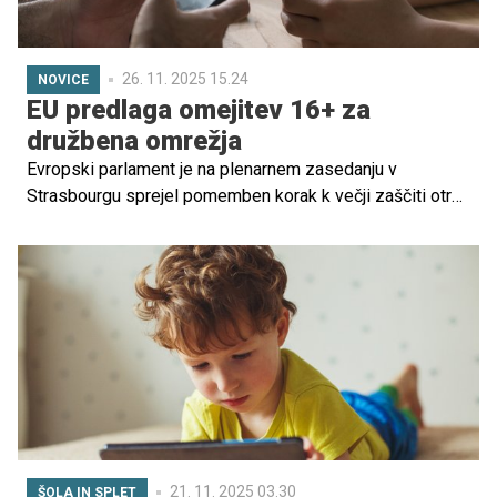
26. 11. 2025 15.24
NOVICE
EU predlaga omejitev 16+ za
družbena omrežja
Evropski parlament je na plenarnem zasedanju v
Strasbourgu sprejel pomemben korak k večji zaščiti otrok
in mladostnikov na internetu. S 483 glasovi za, 92 proti in
86 vzdržanimi so poslanci potrdili poročilo, v katerem
pozivajo k celovitim ukrepom na ravni EU za omejevanje
tveganj, ki jih prinašajo družbena omrežja, digitalne
platforme in orodja generativne umetne inteligence.
21. 11. 2025 03.30
ŠOLA IN SPLET