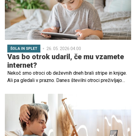
26. 05. 2026 04.00
ŠOLA IN SPLET
Vas bo otrok udaril, če mu vzamete
internet?
Nekoč smo otroci ob deževnih dneh brali stripe in knjige.
Ali pa gledali v prazno. Danes številni otroci preživljajo
popoldneve za ekranom. Nenadzorovani so lahko v zelo
slabi družbi. Se zavedamo nevarnosti, ki prežijo nanje?