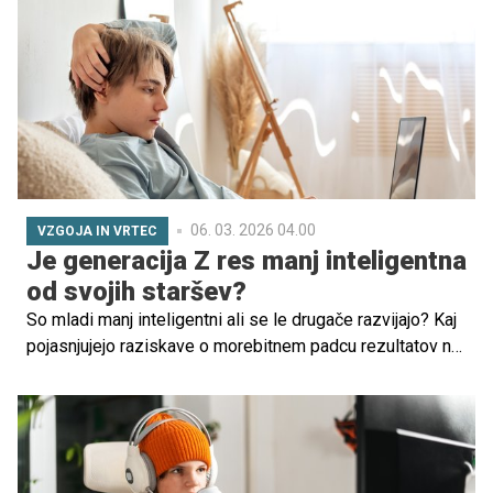
ponujajo tako psihološke razlage kot tudi raziskave.
06. 03. 2026 04.00
VZGOJA IN VRTEC
Je generacija Z res manj inteligentna
od svojih staršev?
So mladi manj inteligentni ali se le drugače razvijajo? Kaj
pojasnjujejo raziskave o morebitnem padcu rezultatov na
testih IQ pri generaciji Z in kako lahko starši pripomorejo
k razvoju otrokove inteligence v sodobnem svetu?