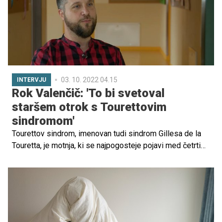
grožnjo otroškemu in mladostniškemu zdravju.
03. 10. 2022 04.15
INTERVJU
Rok Valenčič: 'To bi svetoval
staršem otrok s Tourettovim
sindromom'
Tourettov sindrom, imenovan tudi sindrom Gillesa de la
Touretta, je motnja, ki se najpogosteje pojavi med četrtim
in šestim letom starosti ter je najbolj izrazita med 10 in
12 letom. Po definiciji se tiki prvič pojavijo pred 18 letom
starosti. Tourettov sindrom je veliko bolj pogost pri
dečkih kot pri deklicah. O premagovanju sindroma in
strahov, o predsodkih in diskriminaciji, predvsem pa
sprejemanju sebe in izobraževanju okolice, smo se