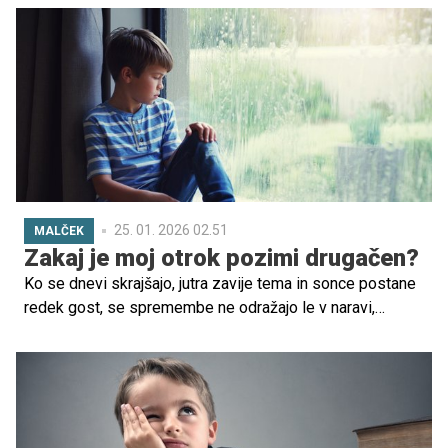
25. 01. 2026 02.51
MALČEK
Zakaj je moj otrok pozimi drugačen?
Ko se dnevi skrajšajo, jutra zavije tema in sonce postane
redek gost, se spremembe ne odražajo le v naravi,
temveč tudi v našem razpoloženju in vedenju.