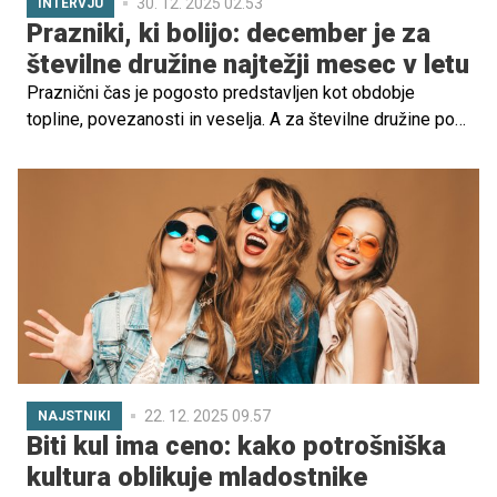
30. 12. 2025 02.53
INTERVJU
Prazniki, ki bolijo: december je za
številne družine najtežji mesec v letu
Praznični čas je pogosto predstavljen kot obdobje
topline, povezanosti in veselja. A za številne družine po
Sloveniji je december vse prej kot čaroben. Pri Zvezi
Anita Ogulin in ZPM že vrsto let opozarjajo, da se prav v
tem obdobju socialne, finančne in duševne stiske najbolj
poglobijo – hkrati pa pogosto ostajajo skrite očem
javnosti.
22. 12. 2025 09.57
NAJSTNIKI
Biti kul ima ceno: kako potrošniška
kultura oblikuje mladostnike