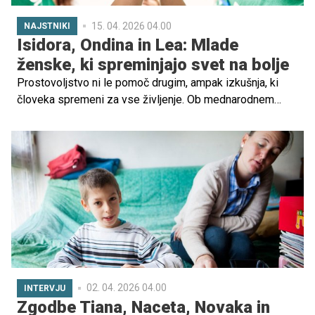
15. 04. 2026 04.00
NAJSTNIKI
Isidora, Ondina in Lea: Mlade
ženske, ki spreminjajo svet na bolje
Prostovoljstvo ni le pomoč drugim, ampak izkušnja, ki
človeka spremeni za vse življenje. Ob mednarodnem
dnevu mladih prostovoljcev so Isidora, Ondina, Lea in
svetovalka na TOM telefonu spregovorile o trenutkih, ki
so jih ganili, jim odprli oči in jim pokazali, kako veliko
lahko pomeni, da nekomu stojiš ob strani.
02. 04. 2026 04.00
INTERVJU
Zgodbe Tiana, Naceta, Novaka in