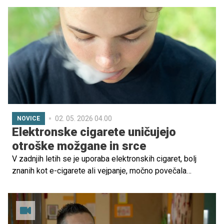
Eden izmed njih je logopedagogika, celostni pogled na
otroka, ki presega ocene, rezultate in storilnost.
02. 05. 2026 04.00
NOVICE
Elektronske cigarete uničujejo
otroške možgane in srce
V zadnjih letih se je uporaba elektronskih cigaret, bolj
znanih kot e-cigarete ali vejpanje, močno povečala
predvsem med otroki in mladostniki. Čeprav so bile
elektronske cigarete sprva predstavljene kot manj
škodljiva alternativa klasičnim cigaretam, raziskave in
opozorila zdravnikov kažejo, da predstavljajo resno