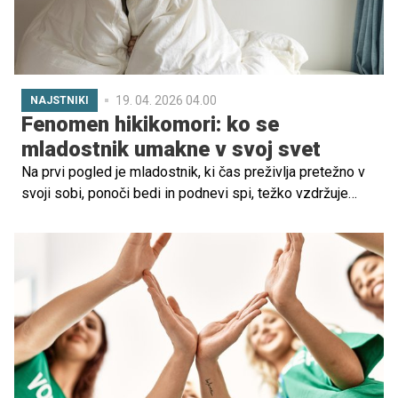
pogovarjali z Rokom Valenčičem, pobudnikom,
soustanoviteljem in predsednikom nekdanjega Društva
za obolele s Tourettovim sindromom in obsesivno
kompulzivno motnjo.
19. 04. 2026 04.00
NAJSTNIKI
Fenomen hikikomori: ko se
mladostnik umakne v svoj svet
Na prvi pogled je mladostnik, ki čas preživlja pretežno v
svoji sobi, ponoči bedi in podnevi spi, težko vzdržuje
šolske ali socialne obveznosti ter se z družino skoraj ne
pogovarja, lahko videti kot tipičen najstnik v
problematičnem oz. uporniškem obdobju. A v zadnjih
desetletjih narašča pojav, ki presega običajno vedenje
odraščanja – fenomen hikikomori.