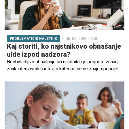
05. 03. 2026 04.00
PROBLEMATIČNI NAJSTNIK
Kaj storiti, ko najstnikovo obnašanje
uide izpod nadzora?
Neobvladljivo obnašanje pri najstnikih je pogosto zunanji
znak intenzivnih čustev, s katerimi se ne znajo spoprijeti.
Preverite, kako jim pomagati.