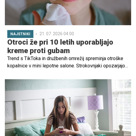
ki želijo ostati "nevidni", ne želijo.
21. 07. 2026 04.00
NAJSTNIKI
Otroci že pri 10 letih uporabljajo
kreme proti gubam
Trend s TikToka in družbenih omrežij spreminja otroške
kopalnice v mini lepotne salone. Strokovnjaki opozarjajo:
manj je pogosto več.