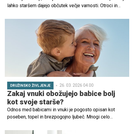
lahko staršem dajejo občutek večje varnosti. Otroci in
najstniki lahko medtem digitalni nadzor doživljajo tudi kot
nezaupanje, pritisk ali poseg v zasebnost. Strokovnjaki
pa opozarjajo, da lahko preveč nadzora načne zaupanje,
dolgoročno škodi ter oslabi odnos med starši in otrokom.
26. 03. 2026 04.00
DRUŽINSKO ŽIVLJENJE
Zakaj vnuki obožujejo babice bolj
kot svoje starše?
Odnos med babicami in vnuki je pogosto opisan kot
poseben, topel in brezpogojno ljubeč. Mnogi celo
opažajo, da so babice z vnuki včasih bolj povezane kot s
svojimi lastnimi otroki. A zakaj prihaja do tega? Odgovor