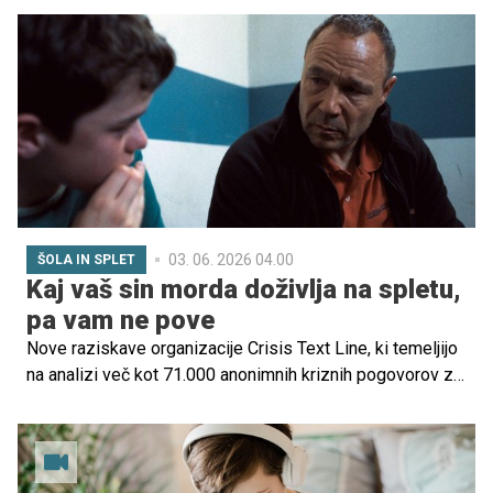
nezainteresiranost. Na drugi strani pa najstniki pogosto
doživljajo močna čustva, stiske in dvome, a jih kljub temu
raje zadržijo zase ali delijo z vrstniki. Zakaj?
03. 06. 2026 04.00
ŠOLA IN SPLET
Kaj vaš sin morda doživlja na spletu,
pa vam ne pove
Nove raziskave organizacije Crisis Text Line, ki temeljijo
na analizi več kot 71.000 anonimnih kriznih pogovorov z
dečki in moškimi, razkrivajo zaskrbljujoč, a hkrati
pomemben vpogled v to, kako mladi fantje doživljajo
spletni svet, odnose in čustveno stisko.