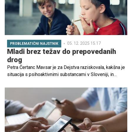
05. 12. 2025 15.17
PROBLEMATIČNI NAJSTNIK
Mladi brez težav do prepovedanih
drog
Petra Čertanc Mavsar je za Dejstva raziskovala, kakšna je
situacija s psihoaktivnimi substancami v Sloveniji, in
ugotovila, da je trg mladim dostopen na načine, ki jih
zakonodaja težko nadzira.