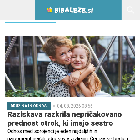
MLADOSTNIKI
04. 08. 2026 08.56
DRUŽINA IN ODNOSI
Raziskava razkrila nepričakovano
prednost otrok, ki imajo sestro
Odnos med sorojenci je eden najdaljših in
najpomembnejših odnosov v življenju. Čeprav se bratje in