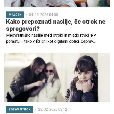
04. 03. 2026 04.00
MALČEK
Kako prepoznati nasilje, če otrok ne
spregovori?
Medvrstniško nasilje med otroki in mladostniki je v
porastu – tako v fizični kot digitalni obliki. Čeprav
številne šole, starši in institucije poskušajo zaščititi
otroke pred tovrstnimi izkušnjami, pogosto ostajajo
nemočni, ker znakov ne prepoznajo pravočasno.
Psihologi opozarjajo, da so posledice lahko resne,
dolgotrajne in globoko vplivajo na otrokov psihološki
razvoj.
25. 02. 2026 03.12
ZDRAV OTROK