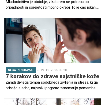
Mladostništvo je obdobje, v katerem se potreba po
pripadnosti in sprejetosti močno okrepi. To je čas iskanja
lastne identitete, ko pogosto sledimo drugim, hkrati pa
se trudimo ohraniti svojo individualnost. Z vse večjim
porastom družbenih omrežij in z njimi povezanih idealov
priljubljenosti se mladostniki vse pogosteje znajdejo pod
pritiskom, da se pred vrstniki pokažejo zanimivi. Vendar
pa se za tem prizadevanjem po sprejetosti pogosto
skriva veliko več, kot je videti na prvi pogled.
19. 12. 2025 09.28
NEGA IN ZDRAVJE
7 korakov do zdrave najstniške kože
Zaradi divjega tempa sodobnega življenja in stresa, ki ga
prinaša s sabo, najstniki pogosto zanemarijo pomemben
vidik svojega zdravja –nego kože. Kako hitro in
učinkovito priti do zdrave in čiste kože?