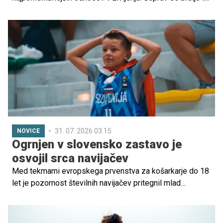
sestre pogosto prepirajo, se dražijo in tekmujejo za
pozornost staršev, raziskave kažejo, da lahko prav
odraščanje s sestro prinese pomembne koristi za
čustveni razvoj.
31. 07. 2026 03.15
NOVICE
Ogrnjen v slovensko zastavo je
osvojil srca navijačev
Med tekmami evropskega prvenstva za košarkarje do 18
let je pozornost številnih navijačev pritegnil mlad
Slovenec s tribun. Njegovo iskreno in čustveno navijanje
za slovensko reprezentanco so ujeli tudi organizatorji
prvenstva, posnetek pa je hitro zaokrožil po družbenih