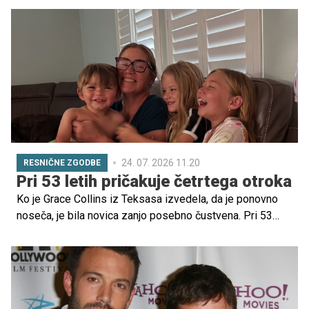
24. 07. 2026 11.20
RESNIČNE ZGODBE
Pri 53 letih pričakuje četrtega otroka
Ko je Grace Collins iz Teksasa izvedela, da je ponovno
noseča, je bila novica zanjo posebno čustvena. Pri 53
letih namreč pričakuje svojega četrtega otroka, svojo
izkušnjo pa se je odločila deliti tudi z javnostjo. Z zgodbo
želi pokazati, da lahko ima življenje za različne ljudi
različne poti, tudi ko gre za materinstvo v zrelejših letih.