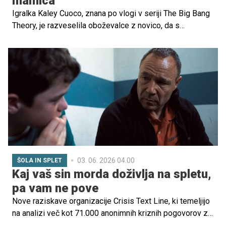
mamica
Igralka Kaley Cuoco, znana po vlogi v seriji The Big Bang
Theory, je razveselila oboževalce z novico, da s
partnerjem Tomom Pelphreyjem pričakujeta drugega
otroka.
03. 06. 2026 04.00
ŠOLA IN SPLET
Kaj vaš sin morda doživlja na spletu,
pa vam ne pove
Nove raziskave organizacije Crisis Text Line, ki temeljijo
na analizi več kot 71.000 anonimnih kriznih pogovorov z
dečki in moškimi, razkrivajo zaskrbljujoč, a hkrati