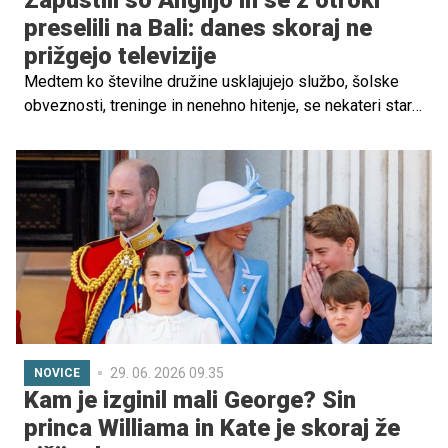
Zapustili so Anglijo in se z otroki
preselili na Bali: danes skoraj ne
prižgejo televizije
Medtem ko številne družine usklajujejo službo, šolske
obveznosti, treninge in nenehno hitenje, se nekateri starši
odločijo za povsem drugačno pot. Prav to sta storila tudi
Britanca Lucy in Paul, ki sta z otroki zapustila ustaljeno
življenje v Angliji ter se preselila na indonezijski otok Bali.
29. 06. 2026 09.35
NOVICE
Kam je izginil mali George? Sin
princa Williama in Kate je skoraj že