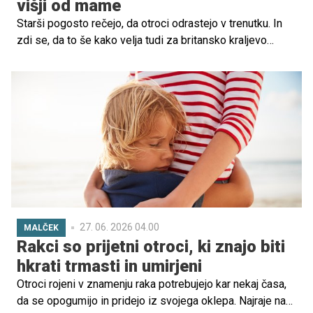
višji od mame
Starši pogosto rečejo, da otroci odrastejo v trenutku. In
zdi se, da to še kako velja tudi za britansko kraljevo
družino. Ob zadnjem javnem nastopu princese Kate in
princa Georgea so številni opazili isto stvar – 12-letni
George je skoraj enako visok kot njegova mama.
27. 06. 2026 04.00
MALČEK
Rakci so prijetni otroci, ki znajo biti
hkrati trmasti in umirjeni
Otroci rojeni v znamenju raka potrebujejo kar nekaj časa,
da se opogumijo in pridejo iz svojega oklepa. Najraje na