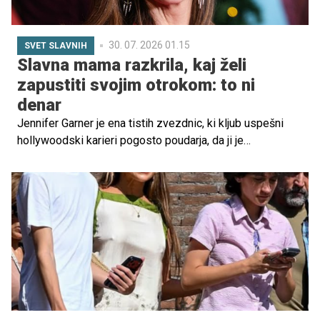
30. 07. 2026 01.15
SVET SLAVNIH
Slavna mama razkrila, kaj želi
zapustiti svojim otrokom: to ni
denar
Jennifer Garner je ena tistih zvezdnic, ki kljub uspešni
hollywoodski karieri pogosto poudarja, da ji je
najpomembnejša vloga tista doma, vloga mame. Igralka je
v nedavnem intervjuju spregovorila o svojih treh otrocih in
razkrila, katera vrednota je po njenem mnenju
najdragocenejša dediščina, ki jo lahko prenese nanje.