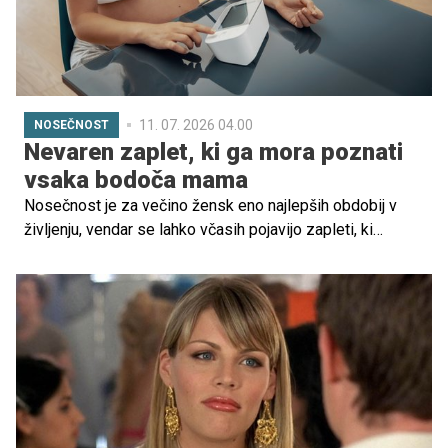
11. 07. 2026 04.00
NOSEČNOST
Nevaren zaplet, ki ga mora poznati
vsaka bodoča mama
Nosečnost je za večino žensk eno najlepših obdobij v
življenju, vendar se lahko včasih pojavijo zapleti, ki
zahtevajo posebno pozornost. Med njimi je tudi
preeklampsija, stanje, povezano z nevarnim povišanjem
krvnega tlaka v nosečnosti, ki lahko ogrozi zdravje
nosečnice in otroka.