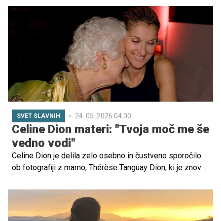
"Moja maturantka. Do zvezd ponosna mami."
24. 05. 2026 04.00
SVET SLAVNIH
Celine Dion materi: "Tvoja moč me še
vedno vodi"
Celine Dion je delila zelo osebno in čustveno sporočilo
ob fotografiji z mamo, Thérèse Tanguay Dion, ki je znova
ganilo njene oboževalce po vsem svetu. V zapisu se je
pevka spomnila materine moči, topline in vpliva, ki ga ima
še danes na njeno življenje in življenje njenih otrok.