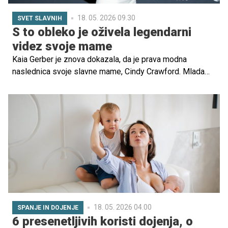
18. 05. 2026 09.30
SVET SLAVNIH
S to obleko je oživela legendarni
videz svoje mame
Kaia Gerber je znova dokazala, da je prava modna
naslednica svoje slavne mame, Cindy Crawford. Mlada
manekenka je navdušila v elegantni beli obleki, ki je
močno spominjala na legendarni videz njene mame iz
devetdesetih let, ko je pod roko na rdeči preprogi držala
hollywoodskega igralca Richarda Gera.
18. 05. 2026 04.00
SPANJE IN DOJENJE
6 presenetljivih koristi dojenja, o