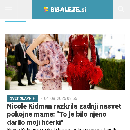
MAME
04. 08. 2026 08.56
SVET SLAVNIH
Nicole Kidman razkrila zadnji nasvet
pokojne mame: "To je bilo njeno
darilo moji hčerki"
Nicole Kidman je razkrila kaj ji je pokojna mama Janelle