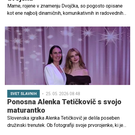
Mame, rojene v znamenju Dvojčka, so pogosto opisane
kot ene najbolj dinamičnih, komunikativnih in radovednih
žensk v zodiaku. Njihova energija je hitra, misel pa še
hitrejša, kar se močno odraža tudi v njihovem
starševskem slogu.
25. 05. 2026 08.48
SVET SLAVNIH
Ponosna Alenka Tetičkovič s svojo
maturantko
Slovenska igralka Alenka Tetičkovič je delila poseben
družinski trenutek. Ob fotografiji svoje prvorojenke, ki je
maturirala, je zapisala preprost, a zelo čustven stavek: