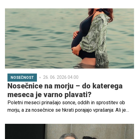
svetu imajo svojo mamico.
26. 06. 2026 04.00
NOSEČNOST
Nosečnice na morju – do katerega
meseca je varno plavati?
Poletni meseci prinašajo sonce, oddih in sprostitev ob
morju, a za nosečnice se hkrati porajajo vprašanja: Ali je
varno kopanje v nosečnosti? Do katerega meseca
nosečnosti je priporočljivo potovanje? Kako se zaščititi
pred vročino?