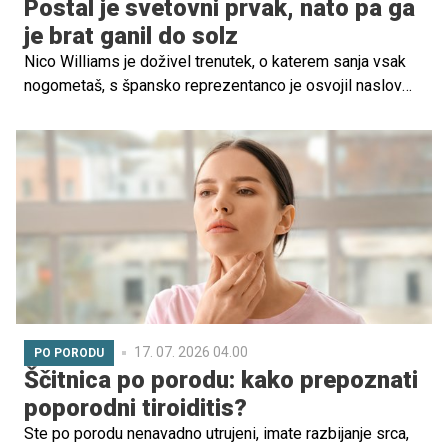
Postal je svetovni prvak, nato pa ga
je brat ganil do solz
Nico Williams je doživel trenutek, o katerem sanja vsak
nogometaš, s špansko reprezentanco je osvojil naslov
svetovnega prvaka. A po največjem uspehu kariere ga ni
najbolj ganil pokal v rokah, temveč sporočilo njegovega
starejšega brata Iñakija Williamsa.
17. 07. 2026 04.00
PO PORODU
Ščitnica po porodu: kako prepoznati
poporodni tiroiditis?
Ste po porodu nenavadno utrujeni, imate razbijanje srca,