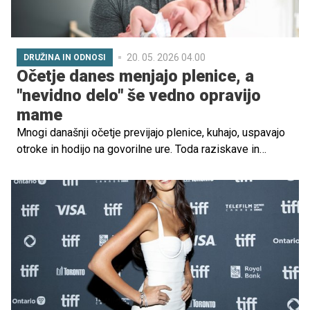
20. 05. 2026 04.00
DRUŽINA IN ODNOSI
Očetje danes menjajo plenice, a
"nevidno delo" še vedno opravijo
mame
Mnogi današnji očetje previjajo plenice, kuhajo, uspavajo
otroke in hodijo na govorilne ure. Toda raziskave in
vsakdanje življenje številnih družin kažejo, da največji del
nevidnega družinskega dela še vedno pogosto ostaja na
ramenih mater. Kako zelo se je v resnici spremenila vloga
očeta v Sloveniji?