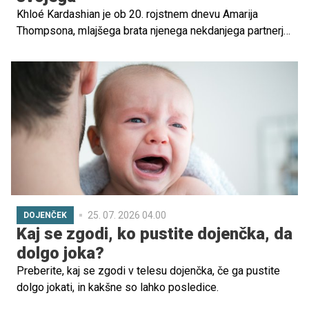
Khloé Kardashian je ob 20. rojstnem dnevu Amarija
Thompsona, mlajšega brata njenega nekdanjega partnerja
Tristana Thompsona, objavila kolaž skupnih fotografij in
mu namenila besede, ki so ganile številne oboževalce.
25. 07. 2026 04.00
DOJENČEK
Kaj se zgodi, ko pustite dojenčka, da
dolgo joka?
Preberite, kaj se zgodi v telesu dojenčka, če ga pustite
dolgo jokati, in kakšne so lahko posledice.