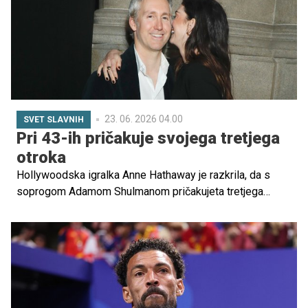
23. 06. 2026 04.00
SVET SLAVNIH
Pri 43-ih pričakuje svojega tretjega
otroka
Hollywoodska igralka Anne Hathaway je razkrila, da s
soprogom Adamom Shulmanom pričakujeta tretjega
otroka. Novico je sporočila z ljubkim videom na
Instagramu, v katerem pokaže nosečniški trebušček in se
nasmehne pred kamero. Video je hitro obšel svet, saj gre
za eno najbolj odmevnih zvezdniških nosečnosti tega
poletja.