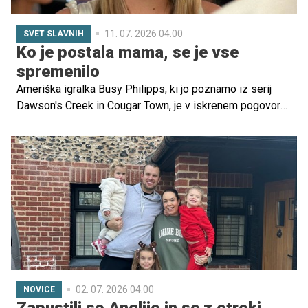
11. 07. 2026 04.00
SVET SLAVNIH
Ko je postala mama, se je vse
spremenilo
Ameriška igralka Busy Philipps, ki jo poznamo iz serij
Dawson's Creek in Cougar Town, je v iskrenem pogovoru
razkrila, kako zelo jo je materinstvo spremenilo.
Zvezdnica, ki je mama dveh otrok, pravi, da jo je rojstvo
otrok spodbudilo, da je postala bolj glasna, pogumna in
aktivna pri vprašanjih, ki so ji pomembna.
02. 07. 2026 04.00
NOVICE