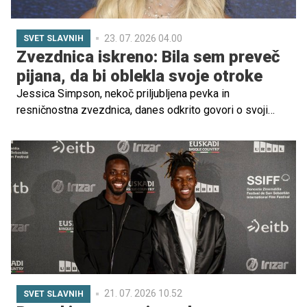
23. 07. 2026 04.00
SVET SLAVNIH
Zvezdnica iskreno: Bila sem preveč
pijana, da bi oblekla svoje otroke
Jessica Simpson, nekoč priljubljena pevka in
resničnostna zvezdnica, danes odkrito govori o svoji
bitki z alkoholom in o tem, kako je ta vplival ne le nanjo,
temveč tudi na njene otroke in družinsko življenje.
21. 07. 2026 10.52
SVET SLAVNIH