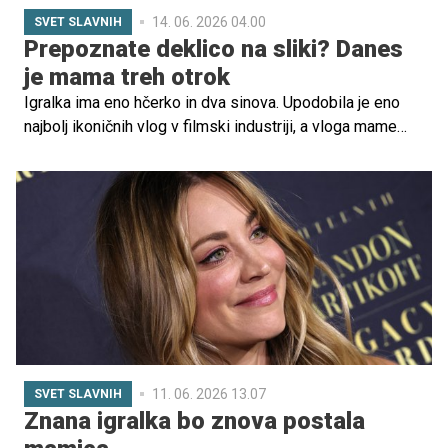
14. 06. 2026 04.00
SVET SLAVNIH
Prepoznate deklico na sliki? Danes
je mama treh otrok
Igralka ima eno hčerko in dva sinova. Upodobila je eno
najbolj ikoničnih vlog v filmski industriji, a vloga mame
ostaja tista, ki je zanjo najbolj izpopolnjujoča.
11. 06. 2026 13.07
SVET SLAVNIH
Znana igralka bo znova postala