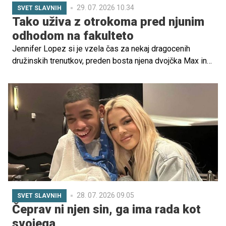
29. 07. 2026 10.34
SVET SLAVNIH
Tako uživa z otrokoma pred njunim
odhodom na fakulteto
Jennifer Lopez si je vzela čas za nekaj dragocenih
družinskih trenutkov, preden bosta njena dvojčka Max in
Emme stopila v novo življenjsko poglavje. Zvezdnica je z
18-letnima otrokoma odpotovala v Rim, kjer so skupaj
raziskovali mesto, uživali v italijanski kulinariki in
ustvarjali spomine, ki bodo za vedno ostali v njihovem
družinskem albumu.
28. 07. 2026 09.05
SVET SLAVNIH
Čeprav ni njen sin, ga ima rada kot
svojega