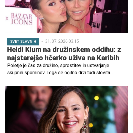
31. 07. 2026 03.15
SVET SLAVNIH
Heidi Klum na družinskem oddihu: z
najstarejšo hčerko uživa na Karibih
Poletje je čas za družino, sprostitev in ustvarjanje
skupnih spominov. Tega se očitno drži tudi slovita
manekenka Heidi Klum, ki so jo fotografi ujeli med
brezskrbnim oddihom na Karibih. Na jahti v bližini otoka
Saint Barthélemy ji je družbo delala hčerka Leni Klum
skupaj s svojim partnerjem Arisom Rachevskyjem.