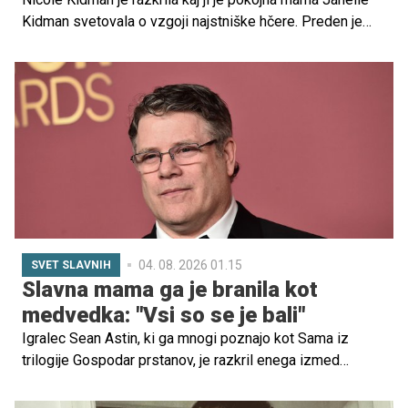
Kidman svetovala o vzgoji najstniške hčere. Preden je
mati leta 2024 umrla pri 84 letih, jo je igralka vprašala za
nasvet glede svoje hčerke Sunday Rose, ki si je želela
vstopiti v svet mode.
04. 08. 2026 01.15
SVET SLAVNIH
Slavna mama ga je branila kot
medvedka: "Vsi so se je bali"
Igralec Sean Astin, ki ga mnogi poznajo kot Sama iz
trilogije Gospodar prstanov, je razkril enega izmed
spominov na svojo pokojno mamo, oskarjevko Patty
Duke. Povedal je, kako je nekoč na snemanju ostro