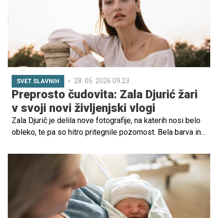
28. 05. 2026 09.23
SVET SLAVNIH
Preprosto čudovita: Zala Djurić žari
v svoji novi življenjski vlogi
Zala Djurič je delila nove fotografije, na katerih nosi belo
obleko, te pa so hitro pritegnile pozornost. Bela barva in
sproščena podoba sta še dodatno poudarili občutek miru
in svežine. Mnogi so ob objavi izpostavili, da ji vloga
mame res lepo pristaja, saj deluje umirjeno,
samozavestno in srečno v svoji novi življenjski vlogi.