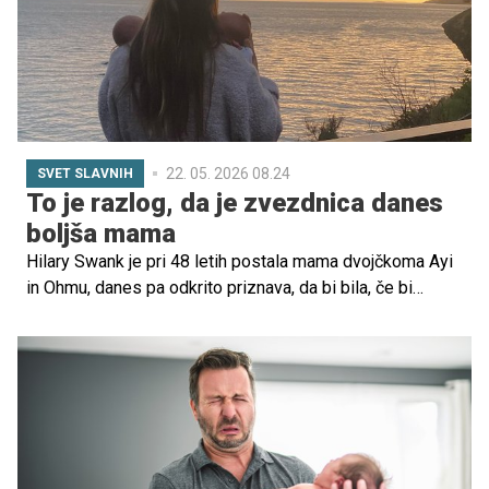
22. 05. 2026 08.24
SVET SLAVNIH
To je razlog, da je zvezdnica danes
boljša mama
Hilary Swank je pri 48 letih postala mama dvojčkoma Ayi
in Ohmu, danes pa odkrito priznava, da bi bila, če bi
otroke dobila prej, "popolnoma drugačna mama".
Oskarjevka pravi, da ji je prav zrelost omogočila, da
materinstvo doživlja bolj mirno, prisotno in
samozavestno.