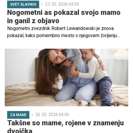
27. 05. 2026 04.00
SVET SLAVNIH
Nogometni as pokazal svojo mamo
in ganil z objavo
Nogometni zvezdnik Robert Lewandowski je znova
pokazal, kako pomembno mesto v njegovem življenju
zaseda družina. Na družbenih omrežjih je delil skupno
fotografijo z mamo Iwono Lewandowsko in ob tem
zapisal voščilo ob njenem rojstnem dnevu.
26. 05. 2026 04.00
ZA MAMI
Takšne so mame, rojene v znamenju
dvojčka