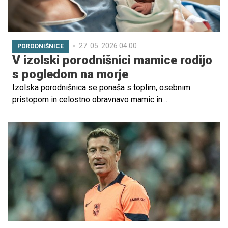
27. 05. 2026 04.00
PORODNIŠNICE
V izolski porodnišnici mamice rodijo
s pogledom na morje
Izolska porodnišnica se ponaša s toplim, osebnim
pristopom in celostno obravnavo mamic in
novorojenčkov. Ker so CTG-ambulanta, porodna soba,
štacija in oddelek za otročnice v istem nadstropju, lahko
celostno poskrbijo za nosečnice, mamice in
novorojenčke ves čas njihovega bivanja. Bodočim
staršem so na voljo brezplačna tematska predavanja in
vodeni ogledi, kjer spoznajo osebje in prostore. Vsako
rojstvo pozdravijo z mesečno objavo imen
novorojenčkov, kar odraža veliko srčnost sicer majhne
porodnišnice. In še – novopečene mamice imajo iz sob
najlepši pogled na morje.