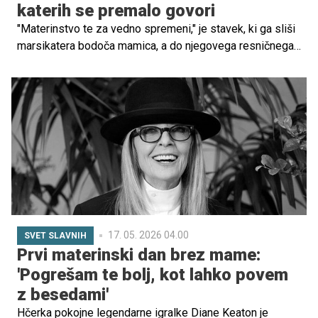
katerih se premalo govori
"Materinstvo te za vedno spremeni," je stavek, ki ga sliši
marsikatera bodoča mamica, a do njegovega resničnega
spoznanja pride šele takrat, ko ga tudi zares izkusi.
Materinstvo in z njim povezano dojenje zares spreminja
možgane – strukturno, funkcionalno in v marsičem
nepovratno, pri tem pa imajo veliko vlogo prav hormoni.
17. 05. 2026 04.00
SVET SLAVNIH
Prvi materinski dan brez mame:
'Pogrešam te bolj, kot lahko povem
z besedami'
Hčerka pokojne legendarne igralke Diane Keaton je