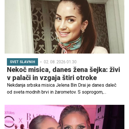
stopila v njegovo obrambo, ko je bil še najstnik.
02. 08. 2026 01.30
SVET SLAVNIH
Nekoč misica, danes žena šejka: živi
v palači in vzgaja štiri otroke
Nekdanja srbska misica Jelena Bin Drai je danes daleč
od sveta modnih brvi in žarometov. S soprogom,
arabskim šejkom Saidom, živi življenje, ki je za mnoge
nepredstavljivo, obdano z razkošjem, zasebnostjo in
strogimi varnostnimi ukrepi. A poleg razkošnega
življenjskega sloga je njena najpomembnejša vloga tista,
ki je javnost pogosto ne vidi, vloga mame štirih otrok.