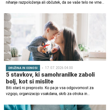
nihanje razpoloženja ali občutek, da se vaše telo ne vrne
v ravnovesje? Včasih vzrok niso le neprespane noči in
prilagajanje na novo življenje, ampak tudi spremembe v
delovanju ščitnice.
17. 07. 2026 04.00
DRUŽINA IN ODNOSI
5 stavkov, ki samohranilke zaboli
bolj, kot si mislite
Biti starš ni preprosto. Ko pa je vsa odgovornost za
vzgojo, organizacijo vsakdana, skrb za otroka in
sprejemanje odločitev na ramenih ene same osebe,
postanejo izzivi še toliko večji.