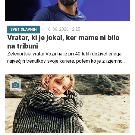
16. 06. 2026 12.25
SVET SLAVNIH
Vratar, ki je jokal, ker mame ni bilo
na tribuni
Zelenortski vratar Vozinha je pri 40 letih doživel enega
največjih trenutkov svoje kariere, potem ko je z izjemno
predstavo pomagal svoji reprezentanci do
zgodovinskega remija 0:0 proti Španiji na njihovem prvem
nastopu na svetovnem prvenstvu.