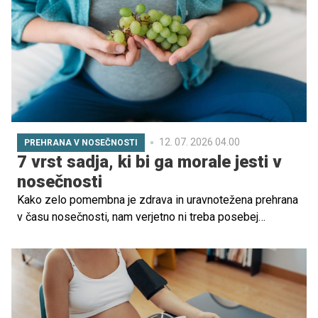
12. 07. 2026 04.00
PREHRANA V NOSEČNOSTI
7 vrst sadja, ki bi ga morale jesti v
nosečnosti
Kako zelo pomembna je zdrava in uravnotežena prehrana
v času nosečnosti, nam verjetno ni treba posebej
poudarjati. Vsebovati mora veliko sveže zelenjave in
sadja, ki vsebuje vitamine, minerale in vlaknine. Katero
sadje je v nosečnosti najbolje uživati, razkrivamo v
nadaljevanju ...