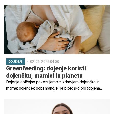
pomemben vpogled v to, kako mladi fantje doživljajo
spletni svet, odnose in čustveno stisko.
02. 06. 2026 04.00
DOJENJE
Greenfeeding: dojenje koristi
dojenčku, mamici in planetu
Dojenje običajno povezujemo z zdravjem dojenčka in
mame: dojenček dobi hrano, ki je biološko prilagojena
njegovim potrebam, in mamica pogosto hitreje okreva po
porodu. Greenfeeding pa pokaže širšo sliko – hranjenje
dojenčka ima lahko tudi okoljski vpliv. Kaj kažejo
raziskave o dojenju in mlečni formuli?