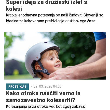
Super ideja za družinski izlet s
kolesi
Kratka, enodnevna potepanja po naši čudoviti Sloveniji so
idealna za kakovostno preživljanje družinskega časa.
Zakaj se ne bi tokrat usedli na kolo in obiskali krasne
okolice Kranjske Gore?
09. 03. 2026 04.00
PROSTI ČAS
Kako otroka naučiti varno in
samozavestno kolesariti?
Kolesarjenje je za otroke več kot zgolj zabava;