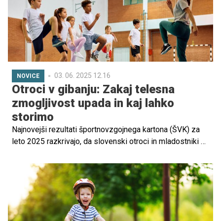
03. 06. 2025 12.16
NOVICE
Otroci v gibanju: Zakaj telesna
zmogljivost upada in kaj lahko
storimo
Najnovejši rezultati športnovzgojnega kartona (ŠVK) za
leto 2025 razkrivajo, da slovenski otroci in mladostniki še
vedno zaostajajo za telesno zmogljivostjo pred
pandemijo. Čeprav so se v zadnjem letu opazili nekateri
pozitivni premiki, so rezultati še vedno zaskrbljujoči.