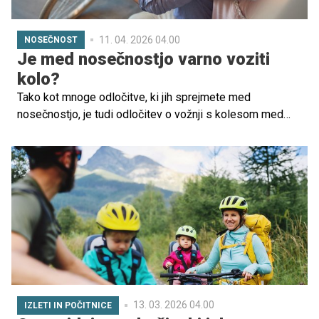
11. 04. 2026 04.00
NOSEČNOST
Je med nosečnostjo varno voziti
kolo?
Tako kot mnoge odločitve, ki jih sprejmete med
nosečnostjo, je tudi odločitev o vožnji s kolesom med
nosečnostjo izjemno osebna.
13. 03. 2026 04.00
IZLETI IN POČITNICE