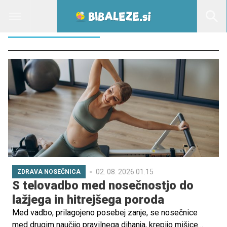
KOLESARJENJE
02. 08. 2026 01.15
ZDRAVA NOSEČNICA
S telovadbo med nosečnostjo do
lažjega in hitrejšega poroda
Med vadbo, prilagojeno posebej zanje, se nosečnice
med drugim naučijo pravilnega dihanja, krepijo mišice