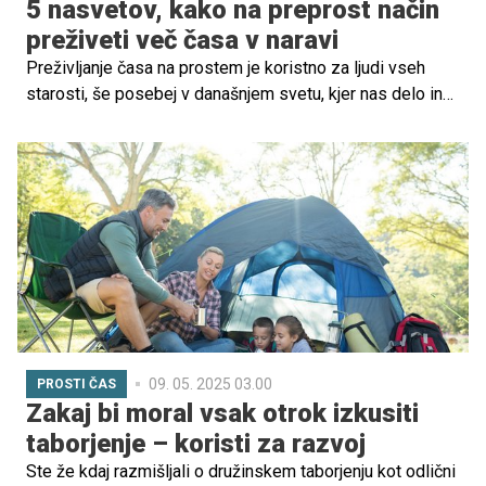
5 nasvetov, kako na preprost način
preživeti več časa v naravi
Preživljanje časa na prostem je koristno za ljudi vseh
starosti, še posebej v današnjem svetu, kjer nas delo in
tehnologija pogosto zadržujeta v zaprtih prostorih. Čas,
preživet v naravi, ni dober le za naše fizično in duševno
zdravje, temveč je tudi odlična priložnost za krepitev
družinskih odnosov in ustvarjanje nepozabnih spominov.
09. 05. 2025 03.00
PROSTI ČAS
Zakaj bi moral vsak otrok izkusiti
taborjenje – koristi za razvoj
Ste že kdaj razmišljali o družinskem taborjenju kot odlični