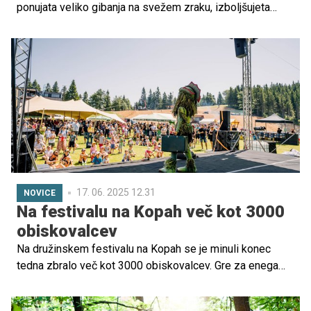
ponujata veliko gibanja na svežem zraku, izboljšujeta
ravnotežje, koordinacijo in telesno pripravljenost – tako
pri otrocih kot odraslih. A čeprav sta zabavni, prinašata
tudi določena tveganja za poškodbe, zato mora biti
varnost vedno na prvem mestu.
17. 06. 2025 12.31
NOVICE
Na festivalu na Kopah več kot 3000
obiskovalcev
Na družinskem festivalu na Kopah se je minuli konec
tedna zbralo več kot 3000 obiskovalcev. Gre za enega
največjih družinskih festivalov pri nas, ki napoveduje
začetek poletne sezone na Kopah.