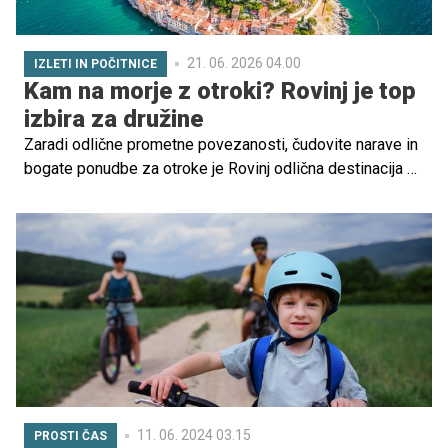
21. 06. 2026 04.00
IZLETI IN POČITNICE
Kam na morje z otroki? Rovinj je top
izbira za družine
Zaradi odlične prometne povezanosti, čudovite narave in
bogate ponudbe za otroke je Rovinj odlična destinacija za
družine, ki iščejo sproščujoč oddih ob morju.
11. 06. 2024 03.15
PROSTI ČAS