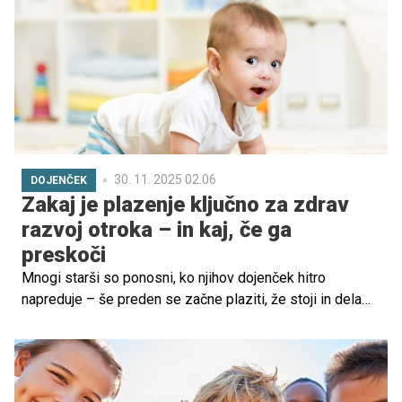
a nič manj očarljiva destinacija, ki ji pogosto pravijo kar
"Male Benetke".
30. 11. 2025 02.06
DOJENČEK
Zakaj je plazenje ključno za zdrav
razvoj otroka – in kaj, če ga
preskoči
Mnogi starši so ponosni, ko njihov dojenček hitro
napreduje – še preden se začne plaziti, že stoji in dela
prve korake. Pogosto slišimo: "Moj otrok sploh ni plazil,
kar shodil je!" A čeprav se to zdi kot znak napredka, lahko
preskok faze plazenja vpliva na otrokov gibalni, čustveni
in kognitivni razvoj.