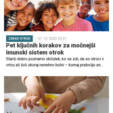
07. 10. 2025 03.51
ZDRAV OTROK
Pet ključnih korakov za močnejši
imunski sistem otrok
Starši dobro poznamo občutek, ko se zdi, da so otroci v
vrtcu ali šoli skoraj nenehno bolni – komaj prebolijo en
prehlad, že jih doleti naslednji. Zakaj je tako in kako jim
lahko pomagamo, da naravno okrepijo imunski sistem, je
pojasnila Maša Bizjak, dr. med., specialistka pediatrije s
Kliničnega oddelka za alergologijo, revmatologijo in
klinično imunologijo Pediatrične klinike UKC Ljubljana.