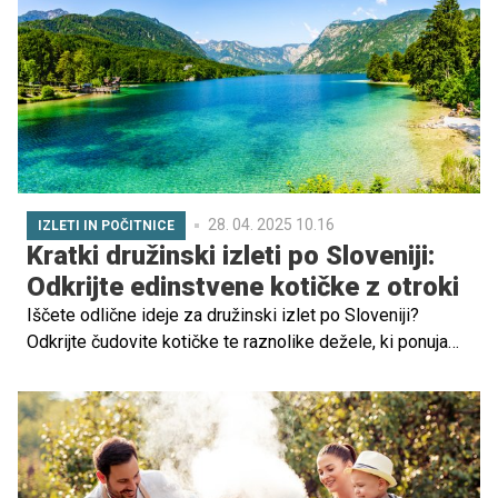
sprostitev in uživanje v naravnih lepotah. Uganete, za
katero jezero gre?
28. 04. 2025 10.16
IZLETI IN POČITNICE
Kratki družinski izleti po Sloveniji:
Odkrijte edinstvene kotičke z otroki
Iščete odlične ideje za družinski izlet po Sloveniji?
Odkrijte čudovite kotičke te raznolike dežele, ki ponuja
nešteto priložnosti za raziskovanje z vašimi najmlajšimi.
Slovenija je popolna destinacija za družinska potovanja,
saj ponuja edinstvene naravne lepote, slikovite kraje in
bogato kulturno dediščino.