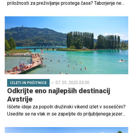
priložnosti za preživljanje prostega časa? Taborjenje ne
pomeni le zabave in oddiha – gre za izjemno izkušnjo, ki
otroku ponuja priložnost, da se odmakne od elektronskih
naprav in vsakodnevne rutine. Dokazano je, da taborjenje
spodbuja telesni razvoj otrok, hkrati pa krepi njihove
socialne, čustvene in kognitivne veščine. Naravno okolje
spodbuja ustvarjalnost, povezanost z družino in razvoj
samostojnosti – vse to pa prispeva k celostnemu razvoju
otroka.
07. 05. 2025 03.00
IZLETI IN POČITNICE
Odkrijte eno najlepših destinacij
Avstrije
Iščete ideje za popoln družinski vikend izlet v soseščini?
Usedite se na vlak in se zapeljite do priljubljenega jezera,
ki velja za pravi dragulj avstrijske Koroške in ponuja
nešteto možnosti za aktivno preživljanje prostega časa,