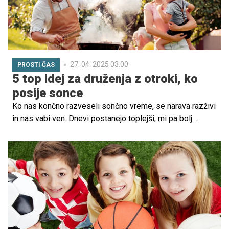
27. 04. 2025 03.00
PROSTI ČAS
5 top idej za druženja z otroki, ko
posije sonce
Ko nas končno razveseli sončno vreme, se narava razživi
in nas vabi ven. Dnevi postanejo toplejši, mi pa bolj
sproščeni in pripravljeni, da skupaj z otroki preživimo
dragocen čas na prostem. Idealna priložnost za aktivna,
zabavna in nepozabna družinska druženja! V nadaljevanju
vam predstavljamo 5 odličnih idej, kako z otroki izkoristiti
sončne dneve – brez velikih priprav ali stroškov!