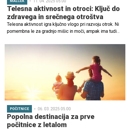
11. 04. 2025 05.00
MALČEK
Telesna aktivnost in otroci: Ključ do
zdravega in srečnega otroštva
Telesna aktivnost igra ključno vlogo pri razvoju otrok. Ni
pomembna le za gradnjo mišic in moči, ampak ima tudi
velik vpliv na fizično, čustveno in socialno zdravje.
Spodbujanje otroka k vsakodnevni telesni aktivnosti mu
pomaga ostati zdrav skozi otroštvo, adolescenco in
odraslost.
06. 03. 2025 05.00
POČITNICE
Popolna destinacija za prve
počitnice z letalom