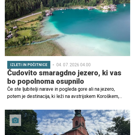
družinskega oddiha, kjer boste lahko uživali brez stresa
in turističnih množic, potem razmislite o alternativi.
04. 07. 2026 04.00
IZLETI IN POČITNICE
Čudovito smaragdno jezero, ki vas
bo popolnoma osupnilo
Če ste ljubitelji narave in pogleda gore ali na jezero,
potem je destinacija, ki leži na avstrijskem Koroškem,
idealna za vas. Zakaj se ne bi z otroki odpravili na daljši
potep do čudovitega Belega jezera, ob katerem boste
napolnili svojo dušo in si ohladili stopala?