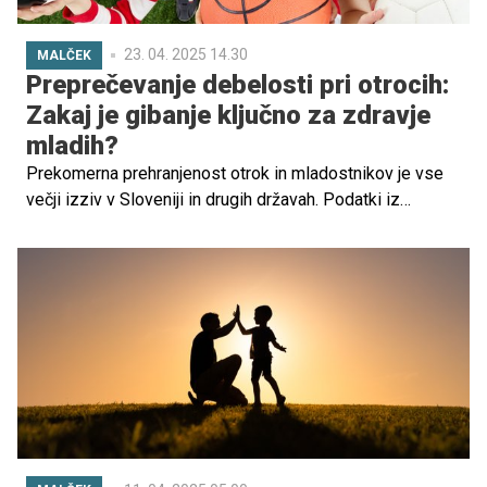
23. 04. 2025 14.30
MALČEK
Preprečevanje debelosti pri otrocih:
Zakaj je gibanje ključno za zdravje
mladih?
Prekomerna prehranjenost otrok in mladostnikov je vse
večji izziv v Sloveniji in drugih državah. Podatki iz
raziskav, kot so tisti v publikaciji Zdravje v občini, kažejo,
da delež prekomerno prehranjenih otrok in mladostnikov
med 6. in 15. letom narašča, saj je leta 2022 skoraj
četrtina otrok prekomerno prehranjenih (24,9 %).