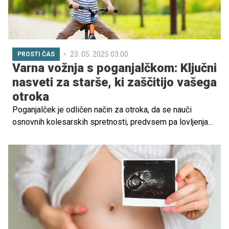
23. 05. 2025 03.00
PROSTI ČAS
Varna vožnja s poganjalčkom: Ključni
nasveti za starše, ki zaščitijo vašega
otroka
Poganjalček je odličen način za otroka, da se nauči
osnovnih kolesarskih spretnosti, predvsem pa lovljenja
ravnotežja, kar je ključnega pomena za kasnejšo vožnjo s
pravim kolesom. Otroci, stari od 2. leta dalje, se že lahko
začnejo učiti vožnje s poganjalčkom, ki jim pomaga pri
razvoju motoričnih sposobnosti in koordinacije. Vendar
pa je pri tem pomembno upoštevati varnostne ukrepe, da
preprečimo morebitne poškodbe.