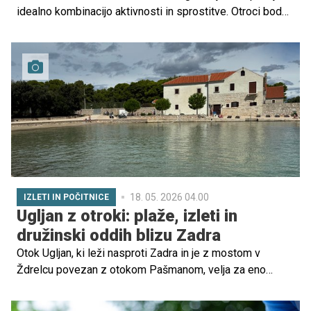
idealno kombinacijo aktivnosti in sprostitve. Otroci bodo
navdušeni nad kopanjem, gozdno učno potjo in obiskom
mlina, starši pa nad sprehodi, kolesarjenjem in mirnimi
kotički za počitek. Preverite možnosti za nepozaben
družinski izlet.
18. 05. 2026 04.00
IZLETI IN POČITNICE
Ugljan z otroki: plaže, izleti in
družinski oddih blizu Zadra
Otok Ugljan, ki leži nasproti Zadra in je z mostom v
Ždrelcu povezan z otokom Pašmanom, velja za eno
lepših destinacij severne Dalmacije. Zaradi dobre
trajektne povezanosti, številnih lepih plaž s senco,