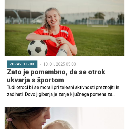
pomembne posledice za njihovo splošno zdravje in
razvoj. Gibanje namreč igra ključno vlogo pri ohranjanju
otrokovega telesnega, duševnega in čustvenega dobrega
počutja. V nadaljevanju preverite, zakaj je pomembno
otroka spodbujati h gibanju in kako zelo pomembno je to
za njegovo prihodnost.
13. 01. 2025 05.00
ZDRAV OTROK
Zato je pomembno, da se otrok
ukvarja s športom
Tudi otroci bi se morali pri telesni aktivnosti preznojiti in
zadihati. Dovolj gibanja je zanje ključnega pomena za
zdravje, za vsakodnevno delovanje in tudi za razvoj
možganov.