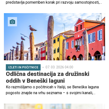
predstavlja pomemben korak pri razvoju samostojnosti,
telesne aktivnosti in občutka odgovornosti. A kdaj je pravi
čas za prve zavrtljaje, kako izbrati pravo kolo in kako
lahko starši pomagamo? Preverite praktične nasvete
učitelja kolesarjenja Mateja Kodrina in projektne vodje
Zavoda Varna pot Tine Klemenčič!
07. 03. 2026 04.00
IZLETI IN POČITNICE
Odlična destinacija za družinski
oddih v Beneški laguni
Ko razmišljamo o počitnicah v Italiji, se Beneška laguna
pogosto znajde na vrhu seznama – s svojimi kanali,
bogato zgodovino in romantično atmosfero. A le malo
južneje od slavnih Benetk se skriva Chioggia, manj znana,