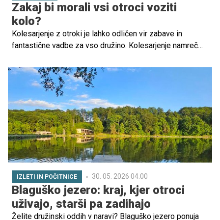
Zakaj bi morali vsi otroci voziti
kolo?
Kolesarjenje z otroki je lahko odličen vir zabave in
fantastične vadbe za vso družino. Kolesarjenje namreč
prinaša številne prednosti za zdravje in dobro počutje.
Toda, ko kolesarite z otroki, je ključnega pomena, da
ostanete čim bolj varni.
30. 05. 2026 04.00
IZLETI IN POČITNICE
Blaguško jezero: kraj, kjer otroci
uživajo, starši pa zadihajo
Želite družinski oddih v naravi? Blaguško jezero ponuja