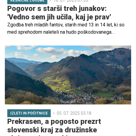
16. 07. 2025 07.53
RESNIČNE ZGODBE
Pogovor s starši treh junakov:
'Vedno sem jih učila, kaj je prav'
Zgodba treh mladih fantov, starih med 13 in 14 let, ki so
med sprehodom naleteli na hudo poškodovanega
gorskega kolesarja in mu nemudoma priskočili na pomoč,
je več kot le primer srčne reakcije. Poklepetali smo z
njihovimi starši o tem, kako so fantje brez oklevanja
pomagali.
05. 07. 2025 03.18
IZLETI IN POČITNICE
Prekrasen, a pogosto prezrt
slovenski kraj za družinske