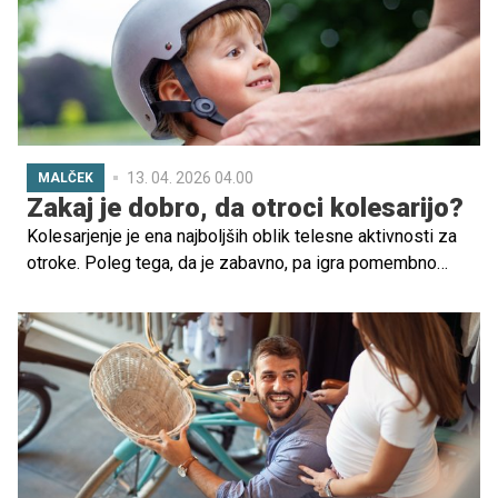
13. 04. 2026 04.00
MALČEK
Zakaj je dobro, da otroci kolesarijo?
Kolesarjenje je ena najboljših oblik telesne aktivnosti za
otroke. Poleg tega, da je zabavno, pa igra pomembno
vlogo pri razvoju motoričnih spretnosti, krepitvi mišic,
izboljšanju ravnotežja in razvoju koordinacije. Z rednim
kolesarjenjem otrok gradi tudi kardiovaskularno
vzdržljivost in samostojnost.