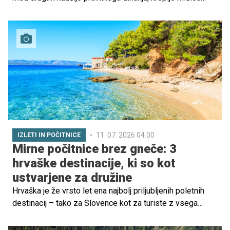
medeničnega dna in druge bolj obremenjene mišice za
manj bolečin in nosečniških tegob ter vsesplošno boljše
počutje. Prednost redne telovadbe pa je tudi lažje in
hitrejše okrevanje po porodu, ko je veliko nošenja, dojenja
in dvigovanja dojenčka.
11. 07. 2026 04.00
IZLETI IN POČITNICE
Mirne počitnice brez gneče: 3
hrvaške destinacije, ki so kot
ustvarjene za družine
Hrvaška je že vrsto let ena najbolj priljubljenih poletnih
destinacij – tako za Slovence kot za turiste z vsega
sveta. A čeprav so Dubrovnik, Hvar ali Split znani po svoji
lepoti, so pogosto tudi zelo oblegani. Če si želite