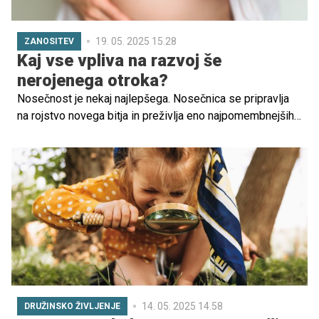
19. 05. 2025 15.28
ZANOSITEV
Kaj vse vpliva na razvoj še
nerojenega otroka?
Nosečnost je nekaj najlepšega. Nosečnica se pripravlja
na rojstvo novega bitja in preživlja eno najpomembnejših
obdobij v življenju. Komaj pričakuje trenutek, ko bo
spoznala svojega otročka, in pazi nanj, še preden ugleda
luč sveta. Kako pa lahko kar najbolje poskrbi zanj s
svojimi navadami in življenjskim slogom?
14. 05. 2025 14.58
DRUŽINSKO ŽIVLJENJE