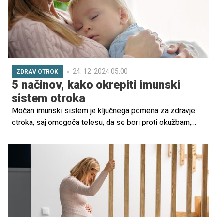
24. 12. 2024 05.00
ZDRAV OTROK
5 načinov, kako okrepiti imunski
sistem otroka
Močan imunski sistem je ključnega pomena za zdravje
otroka, saj omogoča telesu, da se bori proti okužbam,
virusom in drugim boleznim. V obdobju, ko so otroci
izpostavljeni številnim okužbam, bodisi v šoli bodisi v
predšolskih ustanovah, je še posebej pomembno, da jih
podprete pri gradnji in krepitvi njihovega imunskega
sistema.