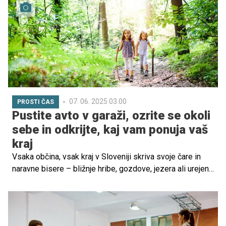
07. 06. 2025 03.00
PROSTI ČAS
Pustite avto v garaži, ozrite se okoli
sebe in odkrijte, kaj vam ponuja vaš
kraj
Vsaka občina, vsak kraj v Sloveniji skriva svoje čare in
naravne bisere – bližnje hribe, gozdove, jezera ali urejene
učne poti, ki so kot nalašč za družinske izlete. Namesto
da bi vsakič sedli v avto in se vozili ure daleč, pustite
avto doma in se z otroki odpravite na raziskovanje svoje
okolice peš ali s kolesom.