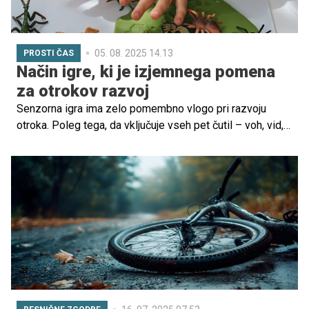
05. 08. 2025 14.13
PROSTI ČAS
Način igre, ki je izjemnega pomena
za otrokov razvoj
Senzorna igra ima zelo pomembno vlogo pri razvoju
otroka. Poleg tega, da vključuje vseh pet čutil – voh, vid,
sluh, tip in okus, krepi tudi otrokove jezikovne in
motorične sposobnosti ter spodbuja raziskovanje,
ustvarjalnost, radovednost in veščine reševanja
problemov. V nadaljevanju pobližje spoznajte prednosti
senzorne igre in kako jo vključiti v otrokov vsakdan.