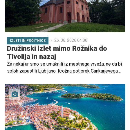
26. 06. 2026 04.00
IZLETI IN POČITNICE
Družinski izlet mimo Rožnika do
Tivolija in nazaj
Za nekaj ur smo se umaknili iz mestnega vrveža, ne da bi
sploh zapustili Ljubljano. Krožna pot prek Cankarjevega
vrha, Šišenskega hriba in Tivolija nas je vodila skozi
prijetno gozdno senco in mestni park. Na lepo junijsko
dopoldne smo ugotovili, zakaj je okolica Rožnika ena
najbolj priljubljenih izletniških točk v prestolnici.