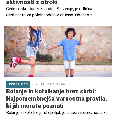
aktivnosti z otroki
Cerkno, skrit biser zahodne Slovenije, je odlična
destinacija za poletni oddih z družino. Obdano z
neokrnjeno naravo, ponuja številne aktivnosti, primerne za
vse starosti.
28. 06. 2025 03.44
PROSTI ČAS
Rolanje in kotalkanje brez skrbi:
Najpomembnejša varnostna pravila,
ki jih morate poznati
Rolanje in kotalkanje sta priljubljeni športni dejavnosti, ki