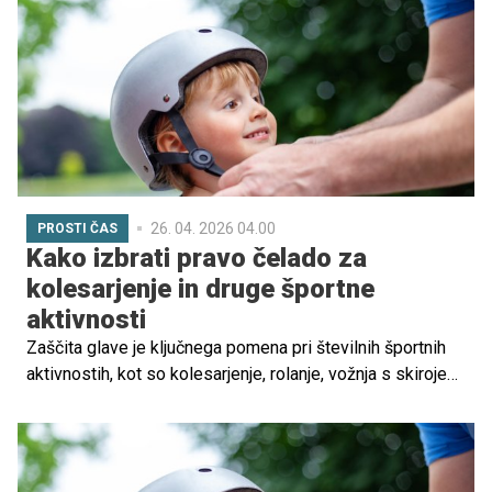
označenih kolesarskih poti in raznolikih krajev je
priljubljena izbira za družine.
26. 04. 2026 04.00
PROSTI ČAS
Kako izbrati pravo čelado za
kolesarjenje in druge športne
aktivnosti
Zaščita glave je ključnega pomena pri številnih športnih
aktivnostih, kot so kolesarjenje, rolanje, vožnja s skirojem
in rolkanje. Čelada je osnovna oprema, ki zmanjšuje
tveganje za poškodbe pri padcih. Vendar pa ni vsaka
čelada primerna za vse vrste aktivnosti.