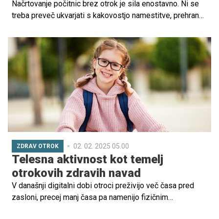
Načrtovanje počitnic brez otrok je sila enostavno. Ni se
treba preveč ukvarjati s kakovostjo namestitve, prehrano,
prtljago, transportom, omejitvami, dostopi za vozičke. Nič
čudnega torej, da po prihodu otrok številni potujejo zgolj
še na preverjene destinacije, po možnosti z avtomobilom,
da se lahko nemudoma vrnejo, če gre kaj narobe. Pa ni
treba, da je temu tako. Tudi z malčki je mogoče ugodno in
udobno potovati z letalom. Če vas kljub temu prevzemajo
dvomi, lahko za prvi družinski polet izberete kakšno
bližnjo destinacijo, ki je še posebej prijazna do otrok. Ena
takih je denimo sončna Valencia!
02. 02. 2025 05.00
ZDRAV OTROK
Telesna aktivnost kot temelj
otrokovih zdravih navad
V današnji digitalni dobi otroci preživijo več časa pred
zasloni, precej manj časa pa namenijo fizičnim
dejavnostim. Ta sprememba v življenjskem slogu ima