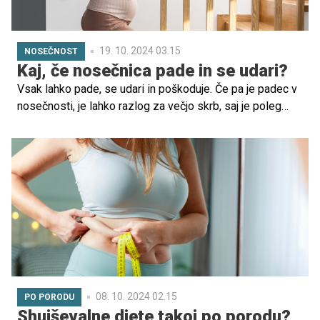
19. 10. 2024 03.15
NOSEČNOST
Kaj, če nosečnica pade in se udari?
Vsak lahko pade, se udari in poškoduje. Če pa je padec v
nosečnosti, je lahko razlog za večjo skrb, saj je poleg
nosečnice tveganje tudi za še nerojenega otročka. V
Porodnišnici Postojna so pojasnili, kaj je dobro vedeti, če
se zgodi nezgoda, in kdaj je smiselno obiskati
ginekologa.
08. 10. 2024 02.15
PO PORODU
Shujševalne diete takoj po porodu?