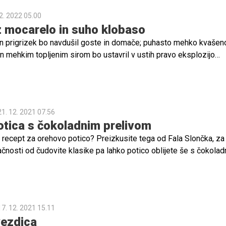
2. 2022 05.00
 mocarelo in suho klobaso
an prigrizek bo navdušil goste in domače; puhasto mehko kvašen
in mehkim topljenim sirom bo ustavril v ustih pravo eksplozijo
21. 12. 2021 07.56
tica s čokoladnim prelivom
 recept za orehovo potico? Preizkusite tega od Fala Slončka, za
ačnosti od čudovite klasike pa lahko potico oblijete še s čokola
sko!
17. 12. 2021 15.11
ezdica