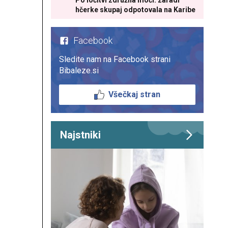
Po ločitvi združila moči: zaradi
hčerke skupaj odpotovala na Karibe
Facebook
Sledite nam na Facebook strani
Bibaleze.si
Všečkaj stran
Najstniki