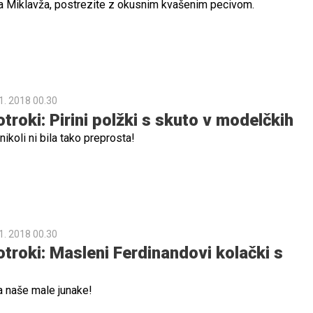
a Miklavža, postrezite z okusnim kvašenim pecivom.
1. 2018 00.30
roki: Pirini polžki s skuto v modelčkih
nikoli ni bila tako preprosta!
1. 2018 00.30
troki: Masleni Ferdinandovi kolački s
a naše male junake!