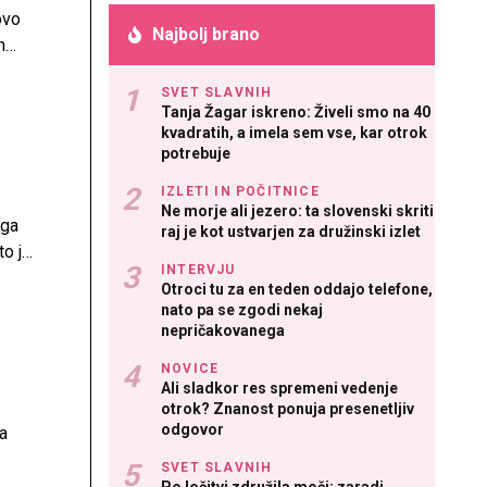
ovo
Najbolj brano
n
SVET SLAVNIH
Tanja Žagar iskreno: Živeli smo na 40
kvadratih, a imela sem vse, kar otrok
potrebuje
IZLETI IN POČITNICE
Ne morje ali jezero: ta slovenski skriti
ega
raj je kot ustvarjen za družinski izlet
to je
INTERVJU
Otroci tu za en teden oddajo telefone,
nato pa se zgodi nekaj
nepričakovanega
NOVICE
Ali sladkor res spremeni vedenje
otrok? Znanost ponuja presenetljiv
odgovor
a
SVET SLAVNIH