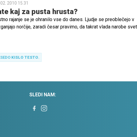
 02. 2010 15.31
te kaj za pusta hrusta?
tno rajanje se je ohranilo vse do danes. Ljudje se preoblečejo v
anjajo norčije, zaradi česar pravimo, da takrat vlada narobe svet
di našemijo in se ob slastnih krofih zabavajo na pustnem rajanju.
ESEDO
KISLO TESTO
.
SLEDI NAM: