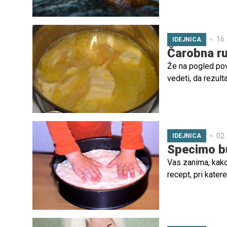
16.
IDEJNICA
Čarobna r
Že na pogled pov
vedeti, da rezult
sladko-kisle kom
02.
IDEJNICA
Specimo b
Vas zanima, kako
recept, pri kater