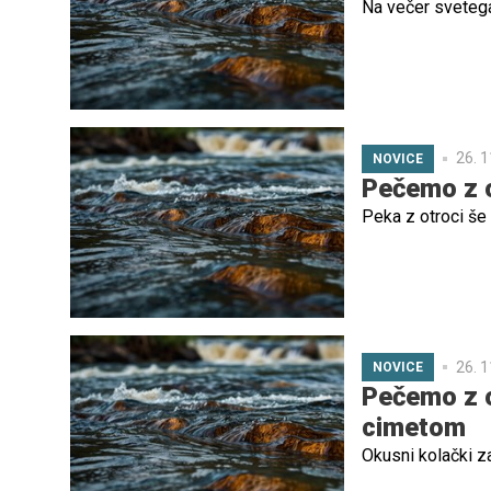
Na večer sveteg
26. 1
NOVICE
Pečemo z ot
Peka z otroci še 
26. 1
NOVICE
Pečemo z o
cimetom
Okusni kolački z