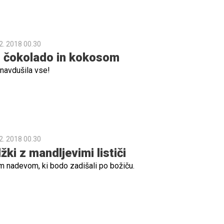
2. 2018 00.30
s čokolado in kokosom
 navdušila vse!
2. 2018 00.30
ki z mandljevimi lističi
im nadevom, ki bodo zadišali po božiču.