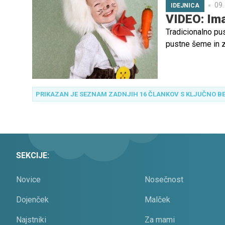
09.
IDEJNICA
VIDEO: Ima
Tradicionalno pus
pustne šeme in zg
Tudi otroci se ra
PRIKAZAN JE SEZNAM ZADNJIH 16 ČLANKOV S KLJUČNO B
SEKCIJE:
Novice
Nosečnost
Dojenček
Malček
Najstniki
Za mami