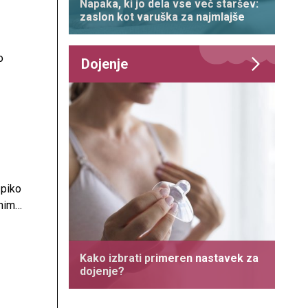
Napaka, ki jo dela vse več staršev:
zaslon kot varuška za najmlajše
o
Dojenje
 piko
dnim
Kako izbrati primeren nastavek za
dojenje?