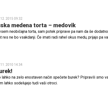
 12. 2015 09.32
uska medena torta – medovik
sem neobičajna torta, sam potek priprave pa nam da še dodatno
at res ne bo vsakdanji. Če imati radi rahel okus medu, prijajo pa v
binacije, ste na pravem naslovu.
 11. 2010 14.34
urek!
 lahko na zelo enostaven način spečete burek? Pripravili smo 
em lahko sodelujejo tudi vaši otroci.