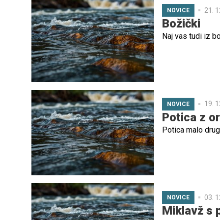
21. 1
NOVICE
Božički
Naj vas tudi iz 
19. 1
NOVICE
Potica z or
Potica malo drug
03. 1
NOVICE
Miklavž s p