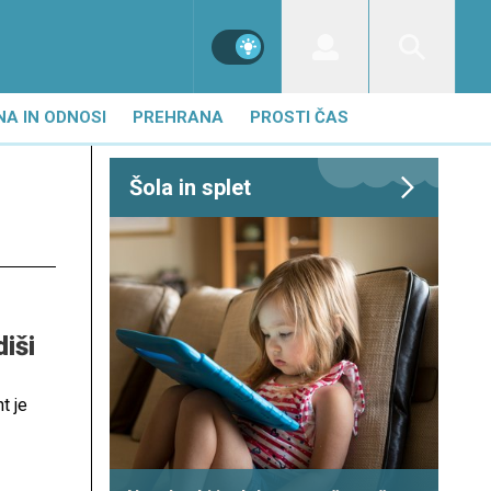
NA IN ODNOSI
PREHRANA
PROSTI ČAS
Šola in splet
iši
t je