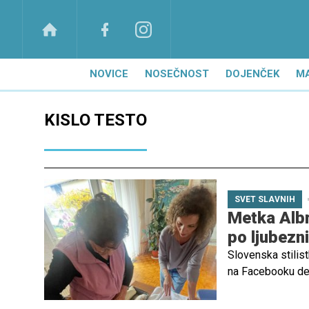
NOVICE
NOSEČNOST
DOJENČEK
M
KISLO TESTO
SVET SLAVNIH
Metka Albre
po ljubezn
Slovenska stilis
na Facebooku deli