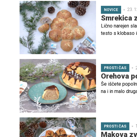
23. 1
NOVICE
Smrekica z
Lično narejen sl
testo s klobaso 
okusov!
PROSTI ČAS
Orehova po
Še iščete popoln
na i in malo drug
prelivom. Božan
PROSTI ČAS
Makova zv