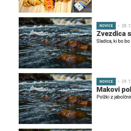
28. 1
NOVICE
Zvezdica 
Sladica, ki bo bo
24. 1
NOVICE
Makovi polž
Polžki z jabolčn