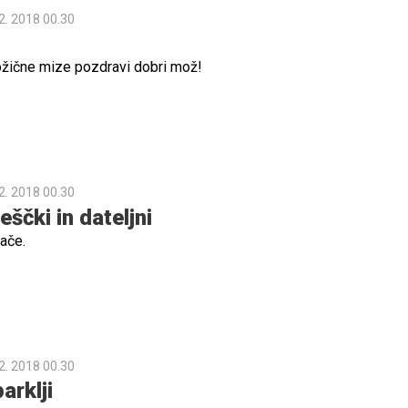
2. 2018 00.30
božične mize pozdravi dobri mož!
2. 2018 00.30
eščki in dateljni
ače.
2. 2018 00.30
arklji