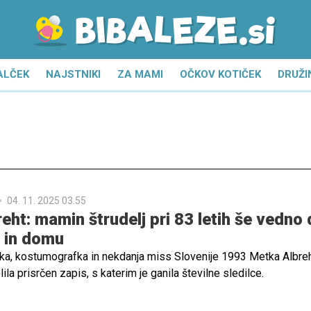
ALČEK
NAJSTNIKI
ZA MAMI
OČKOV KOTIČEK
DRUŽI
04. 11. 2025 03.55
ht: mamin štrudelj pri 83 letih še vedno d
i in domu
tka, kostumografka in nekdanja miss Slovenije 1993 Metka Albreh
la prisrčen zapis, s katerim je ganila številne sledilce.