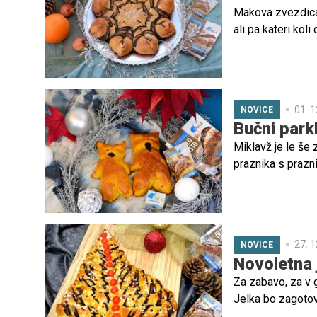
Makova zvezdica b
ali pa kateri ko
puhasto testo.
01. 1
NOVICE
Bučni parkl
Miklavž je le še
praznika s prazni
lahko malo druga
veselo ustvarjanj
27. 1
NOVICE
Novoletna 
Za zabavo, za v 
Jelka bo zagotovo