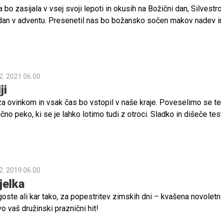
o zasijala v vsej svoji lepoti in okusih na Božični dan, Silvestr
li dan v adventu. Presenetil nas bo božansko sočen makov nadev i
2. 2021 06.00
ji
 za ovinkom in vsak čas bo vstopil v naše kraje. Poveselimo se t
čno peko, ki se je lahko lotimo tudi z otroci. Sladko in dišeče tes
čno – za dodat o sladkobo bo tokrat poskrbela dišeča buča. Pa
e!
2. 2019 06.00
jelka
goste ali kar tako, za popestritev zimskih dni – kvašena novoletn
 vaš družinski praznični hit!