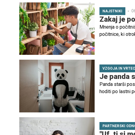
popolni pogoji, a
0
NAJSTNIKI
Zakaj je p
Mnenja o počitni
počitnice, ki otr
privzgajanja delo
VZGOJA IN VRTE
Je panda s
Panda starši post
hoditi po lastni 
PARTNERSKI ODN
"Uf, ti si m