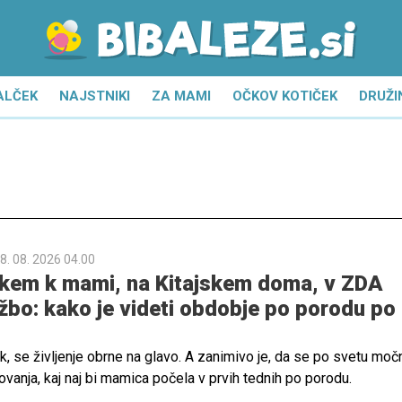
ALČEK
NAJSTNIKI
ZA MAMI
OČKOV KOTIČEK
DRUŽI
8. 08. 2026 04.00
kem k mami, na Kitajskem doma, v ZDA
užbo: kako je videti obdobje po porodu po
k, se življenje obrne na glavo. A zanimivo je, da se po svetu moč
kovanja, kaj naj bi mamica počela v prvih tednih po porodu.