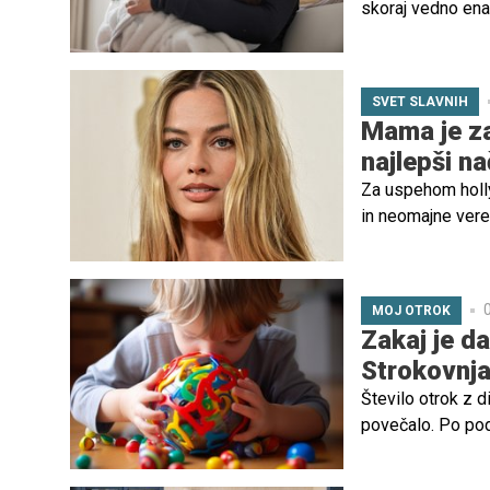
skoraj vedno ena
in raziskovalcev 
izrazito nepresp
SVET SLAVNIH
Mama je zan
najlepši na
Za uspehom holl
in neomajne vere 
Robbie, ki je več
naredila vse, da b
0
MOJ OTROK
Zakaj je d
Strokovnjak
Število otrok z d
povečalo. Po pod
ima danes avtizem
in odpira vprašan