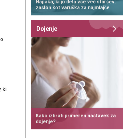
Napaka, ki jo dela vse več staršev:
zaslon kot varuška za najmlajše
Dojenje
ko
 ki
i,
Kako izbrati primeren nastavek za
dojenje?