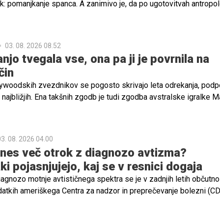
k: pomanjkanje spanca. A zanimivo je, da po ugotovitvah antropo
spanja naši predniki starševstva verjetno niso doživljali kot tako
anega in izčrpavajočega, kot ga pogosto doživljamo danes. Zakaj
03. 08. 2026 08.52
jo tvegala vse, ona pa ji je povrnila na
čin
ywoodskih zvezdnikov se pogosto skrivajo leta odrekanja, podp
najbližjih. Ena takšnih zgodb je tudi zgodba avstralske igralke M
krat javno spregovorila o tem, kako je njena mama Sarie Kessler
i ji pomagala uresničiti sanje o igralski karieri.
3. 08. 2026 04.00
anes več otrok z diagnozo avtizma?
i pojasnjujejo, kaj se v resnici dogaja
iagnozo motnje avtističnega spektra se je v zadnjih letih občutno
atkih ameriškega Centra za nadzor in preprečevanje bolezni (C
 približno vsak 31. otrok. Ta podatek pri številnih starših vzbuj
ja, ali avtizem postaja vse pogostejši ali pa ga danes le bolje