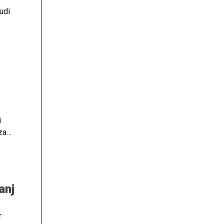
udi
e na
i
za
anj
r