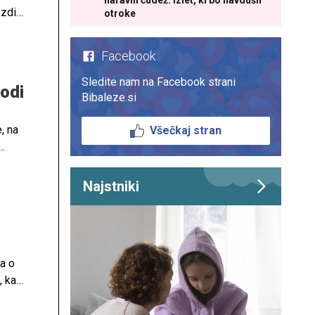
naravni čudež: izlet, ki bo navdušil
 zdi
otroke
ani
Facebook
Sledite nam na Facebook strani
godi
Bibaleze.si
, na
Všečkaj stran
Savi
no
Najstniki
a o
 kaj
jega