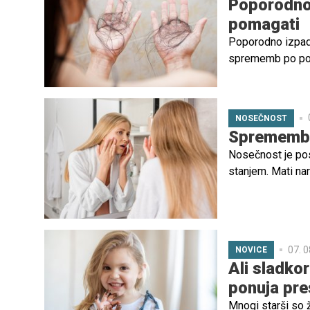
Poporodno 
pomagati
Poporodno izpadan
sprememb po poro
povsem normalen
nosečnosti.
NOSEČNOST
Spremembe,
Nosečnost je pos
stanjem. Mati na
zvrstijo zares ne
porod. Prilagodit
vrtiljak čustev, 
druge besnijo za
07. 0
NOVICE
ni tako kratko ob
Ali sladko
spremembe.
ponuja pre
Mnogi starši so 