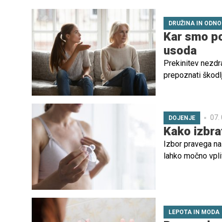
DRUŽINA IN ODNO
Kar smo po
usoda
Prekinitev nezdra
prepoznati škodlj
07.
DOJENJE
Kako izbra
Izbor pravega nas
lahko močno vpliv
nadaljevanju vam 
kdaj jih je smisel
LEPOTA IN MODA