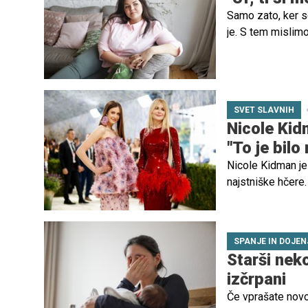
Samo zato, ker s
je. S tem mislim
spregledano. Čus
običajno sploh n
postaja tovrstno 
robu obupa in br
SVET SLAVNIH
Nicole Kid
"To je bilo
Nicole Kidman je 
najstniške hčere.
nasvet glede svoj
SPANJE IN DOJEN
Starši neko
izčrpani
Če vprašate novop