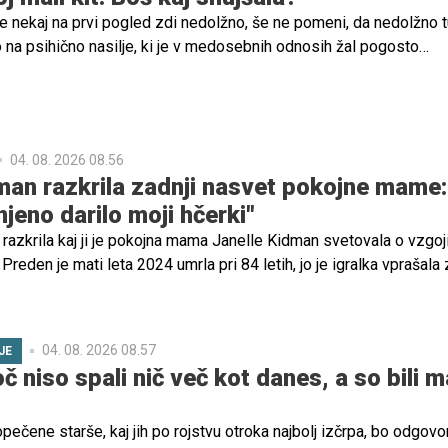
e nekaj na prvi pogled zdi nedolžno, še ne pomeni, da nedolžno t
o na psihično nasilje, ki je v medosebnih odnosih žal pogosto
tvene zlorabe se namreč začenjajo povsem subtilno in žrtev
e ve, da je nadzorovana, poniževana, zasmehovana ... Skozi čas
nasilje vse jasnejše in bolj intenzivno, žrtev pa velikokrat pristan
ez občutka lastne vrednosti.
04. 08. 2026 08.56
man razkrila zadnji nasvet pokojne mame:
 njeno darilo moji hčerki"
razkrila kaj ji je pokojna mama Janelle Kidman svetovala o vzgoj
 Preden je mati leta 2024 umrla pri 84 letih, jo je igralka vprašala 
e hčerke Sunday Rose, ki si je želela vstopiti v svet mode.
04. 08. 2026 08.57
JE
č niso spali nič več kot danes, a so bili m
ečene starše, kaj jih po rojstvu otroka najbolj izčrpa, bo odgovo