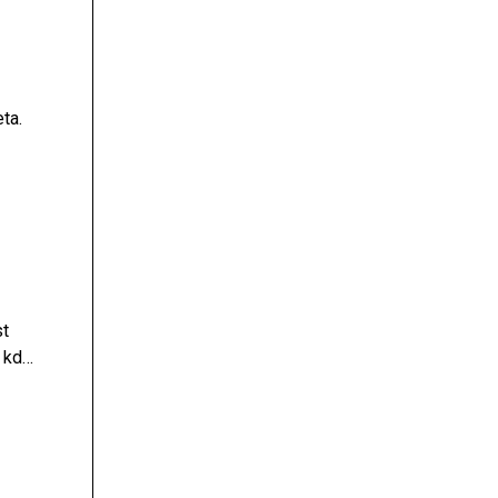
ta.
st
 kdaj
na.