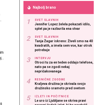
Najbolj brano
h
SVET SLAVNIH
Jennifer Lopez želela pokazati idilo,
splet pa je razburila ena stvar
SVET SLAVNIH
Tanja Žagar iskreno: Živeli smo na 40
kvadratih, a imela sem vse, kar otrok
potrebuje
nim
j
INTERVJU
Otroci tu za en teden oddajo telefone,
a na
nato pa se zgodi nekaj
avi
nepričakovanega
elja,
RESNIČNE ZGODBE
cev
Kraljeva družina je skrivala svojo
družinsko sramoto pred svetom
IZLETI IN POČITNICE
Le uro iz Ljubljane se skriva pravi
os