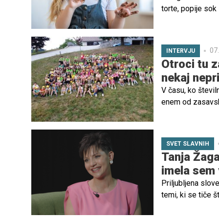
torte, popije sok
poln energije. Za
otrok tudi to, da
07.
INTERVJU
Otroci tu 
nekaj nep
V času, ko števil
enem od zasavski
ustvariti nekaj i
vsako poletje zaž
predanosti pripr
SVET SLAVNIH
Tanja Žaga
imela sem 
Priljubljena slo
temi, ki se tiče š
v resnici otroci 
odraščanja in pou