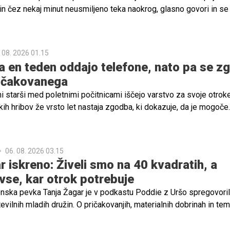
 in čez nekaj minut neusmiljeno teka naokrog, glasno govori in se
to ne preseneča, da je med najbolj razširjenimi prepričanji o prehr
 sladkor povzroča hiperaktivnost. Toda kaj o tem pravi znanost?
 08. 2026 01.15
za en teden oddajo telefone, nato pa se z
ričakovanega
ni starši med poletnimi počitnicami iščejo varstvo za svoje otroke
h hribov že vrsto let nastaja zgodba, ki dokazuje, da je mogoče
zjemnega tudi brez velikih proračunov. V Podkumu pri Zagorju ob 
ivi Urlaub na vasi, brezplačen počitniški program, ki ga z ogrom
avlja ekipa prostovoljcev Kulturnega društva Podkum.
06. 08. 2026 03.15
r iskreno: Živeli smo na 40 kvadratih, a
vse, kar otrok potrebuje
venska pevka Tanja Žagar je v podkastu Poddie z Uršo spregovoril
tevilnih mladih družin. O pričakovanjih, materialnih dobrinah in tem,
najbolj potrebujejo za srečno otroštvo. Ob tem se je spomnila svo
darila, da za ljubeč dom niso najpomembnejši veliki prostori in