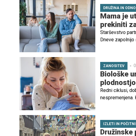
prepoznamo.
DRUŽINA IN ODNO
Mama je ut
prekiniti 
Starševstvo part
Dneve zapolnijo š
družinskega ritma
majhni, skrbi ne 
0
ZANOSITEV
Biološke u
plodnostjo
Redni ciklusi, do
nespremenjena. Ka
je čas za strokov
predstojnica Klin
IZLETI IN POČITN
Družinske p