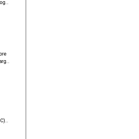
logov
?
ore
argot
DC)
a skrb