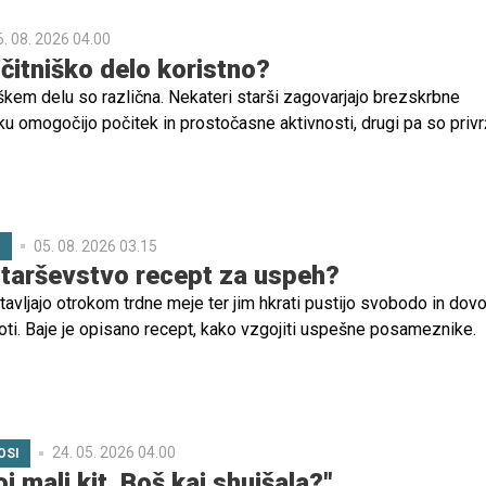
mpak odnosi, bližina in občutek varnosti.
6. 08. 2026 04.00
očitniško delo koristno?
škem delu so različna. Nekateri starši zagovarjajo brezskrbne
oku omogočijo počitek in prostočasne aktivnosti, drugi pa so priv
vnih navad. V tem primeru je odlična izbira počitniško delo.
05. 08. 2026 03.15
C
tarševstvo recept za uspeh?
avljajo otrokom trdne meje ter jim hkrati pustijo svobodo in dovo
poti. Baje je opisano recept, kako vzgojiti uspešne posameznike.
24. 05. 2026 04.00
OSI
oj mali kit. Boš kaj shujšala?"