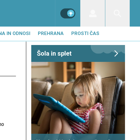
NA IN ODNOSI
PREHRANA
PROSTI ČAS
Šola in splet
no