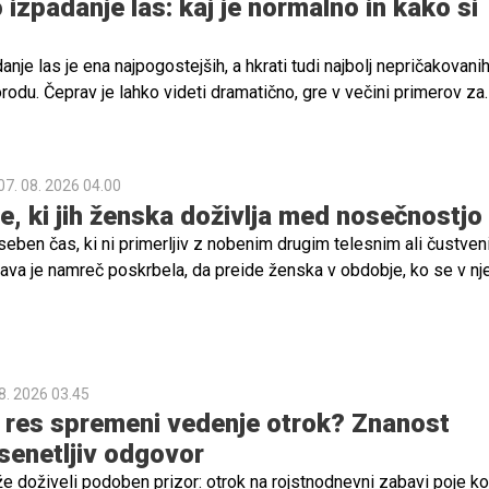
izpadanje las: kaj je normalno in kako si
je las je ena najpogostejših, a hkrati tudi najbolj nepričakovani
du. Čeprav je lahko videti dramatično, gre v večini primerov za
 in začasen pojav, ki ga povzročijo hormonske spremembe po
07. 08. 2026 04.00
 ki jih ženska doživlja med nosečnostjo
eben čas, ki ni primerljiv z nobenim drugim telesnim ali čustve
rava je namreč poskrbela, da preide ženska v obdobje, ko se v nje
verjetne spremembe, ki vključujejo prilagoditev in pripravo teles
ve pa ne vključujejo samo telesa, pač pa se v nosečnici zgodi pr
ki je včasih popolnoma neobvladljiv. Nekatere bi objele svet od ves
 prazen nič, tretje ne občutijo ničesar drastičnega. A devet mese
8. 2026 03.45
dobje, zato mora biti ženska pripravljena na številne čustvene
r res spremeni vedenje otrok? Znanost
senetljiv odgovor
že doživeli podoben prizor: otrok na rojstnodnevni zabavi poje k