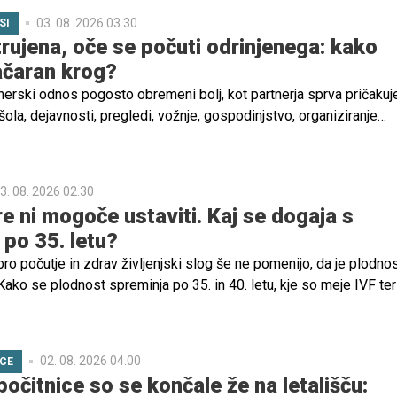
03. 08. 2026 03.30
SI
rujena, oče se počuti odrinjenega: kako
začaran krog?
nerski odnos pogosto obremeni bolj, kot partnerja sprva pričakuje
ola, dejavnosti, pregledi, vožnje, gospodinjstvo, organiziranje
 in nenehno prilagajanje potrebam otrok. Tudi ko otroci niso več
izginejo, temveč se pogosto le preoblikujejo.
3. 08. 2026 02.30
re ni mogoče ustaviti. Kaj se dogaja s
 po 35. letu?
bro počutje in zdrav življenjski slog še ne pomenijo, da je plodno
ko se plodnost spreminja po 35. in 40. letu, kje so meje IVF ter
no pomoč, je pojasnila izr. prof. dr. Helena Ban Frangež, dr. med.,
ičnega oddelka za reprodukcijo na Ginekološki kliniki UKC Ljublja
02. 08. 2026 04.00
ICE
očitnice so se končale že na letališču: