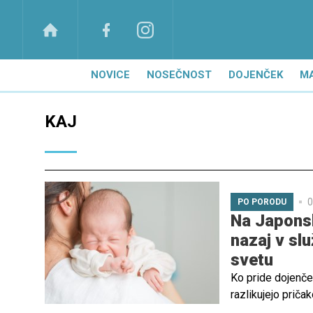
NOVICE
NOSEČNOST
DOJENČEK
M
KAJ
0
PO PORODU
Na Japons
nazaj v sl
svetu
Ko pride dojenče
razlikujejo priča