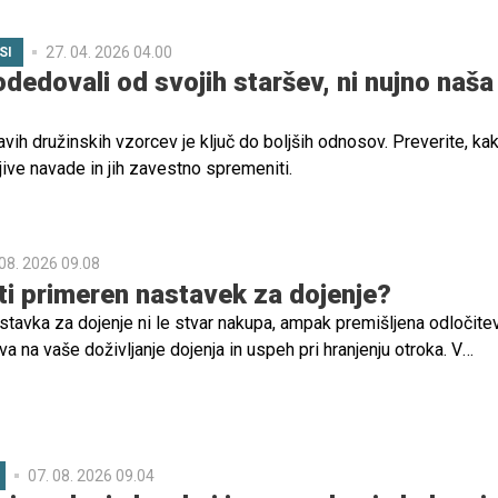
27. 04. 2026 04.00
SI
dedovali od svojih staršev, ni nujno naša
vih družinskih vzorcev je ključ do boljših odnosov. Preverite, ka
ive navade in jih zavestno spremeniti.
 08. 2026 09.08
ti primeren nastavek za dojenje?
tavka za dojenje ni le stvar nakupa, ampak premišljena odločitev,
a na vaše doživljanje dojenja in uspeh pri hranjenju otroka. V
bomo s pomočjo svetovalke za dojenje razložili, kaj so ti nastavk
no uporabiti in kako izbrati pravega.
07. 08. 2026 09.04