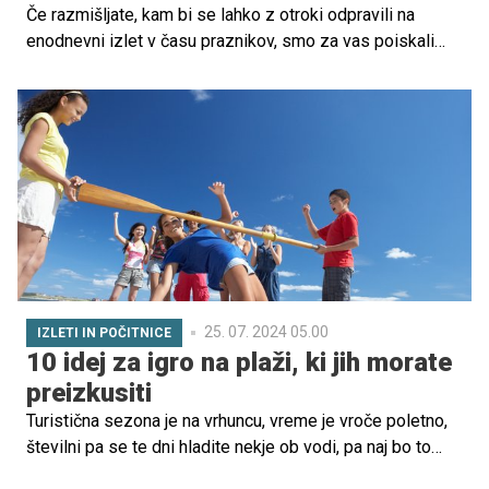
Če razmišljate, kam bi se lahko z otroki odpravili na
enodnevni izlet v času praznikov, smo za vas poiskali
krasno idejo. Čeprav čudovite Zelence lahko obiščete v
vseh letnih časih, pa so še posebej lepi pozimi, in so
lahko krasen enodnevni izlet za vso družino.
25. 07. 2024 05.00
IZLETI IN POČITNICE
10 idej za igro na plaži, ki jih morate
preizkusiti
Turistična sezona je na vrhuncu, vreme je vroče poletno,
številni pa se te dni hladite nekje ob vodi, pa naj bo to
morje, jezero ali reka. Da bodo počitniški dnevi še bolj