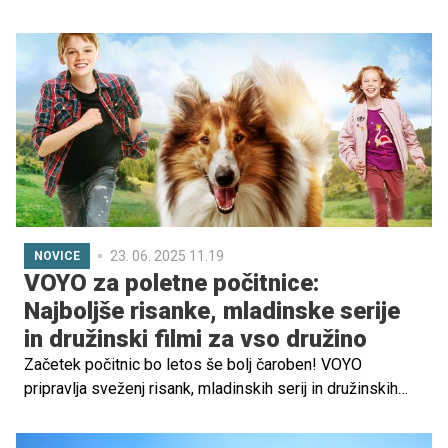
hojo, je kombinacija Belopeških jezer in vzpona z gondolo
na Svete Višarje (Monte Lussari) odlična izbira.
23. 06. 2025 11.19
NOVICE
VOYO za poletne počitnice:
Najboljše risanke, mladinske serije
in družinski filmi za vso družino
Začetek počitnic bo letos še bolj čaroben! VOYO
pripravlja sveženj risank, mladinskih serij in družinskih
filmov – popolna izbira za poletne dni doma ali na morju.
Poglejte, kaj vse čaka na vas!