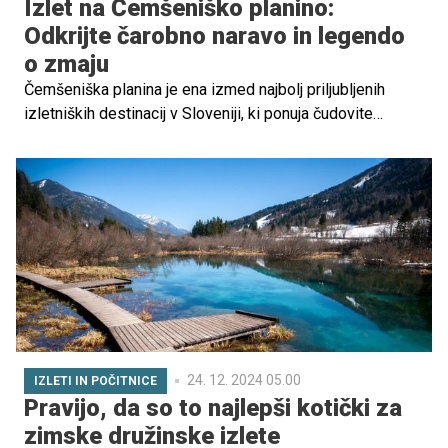
Izlet na Čemšeniško planino:
Odkrijte čarobno naravo in legendo
o zmaju
Čemšeniška planina je ena izmed najbolj priljubljenih
izletniških destinacij v Sloveniji, ki ponuja čudovite
razglede, mirno naravo in številne možnosti za
pohodništvo. Zaslovela je predvsem zaradi svoje
dostopnosti in prijaznosti do družin z majhnimi otroki, saj
je idealna destinacija za vse, ki si želijo sprostitve v
naravi, ne da bi morali premagovati prevelike višinske
razlike.
24. 12. 2024 05.00
IZLETI IN POČITNICE
Pravijo, da so to najlepši kotički za
zimske družinske izlete