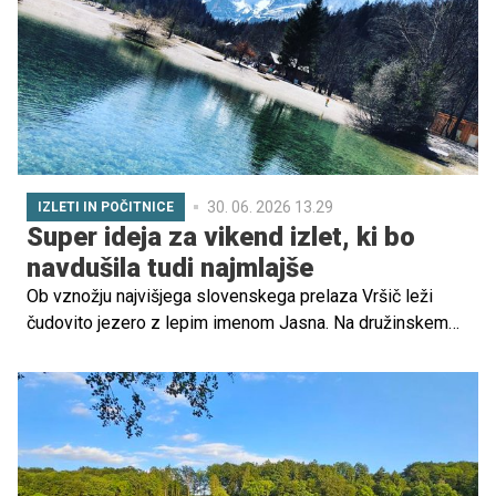
30. 06. 2026 13.29
IZLETI IN POČITNICE
Super ideja za vikend izlet, ki bo
navdušila tudi najmlajše
Ob vznožju najvišjega slovenskega prelaza Vršič leži
čudovito jezero z lepim imenom Jasna. Na družinskem
izletu so otroke najbolj navdušili igrala, račke in bronast
kozorog.