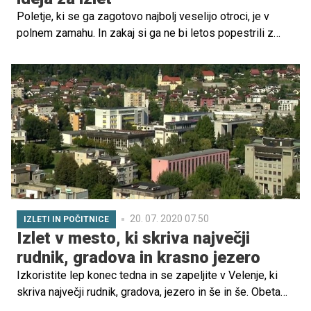
Poletje, ki se ga zagotovo najbolj veselijo otroci, je v
polnem zamahu. In zakaj si ga ne bi letos popestrili z
družinskimi izleti in potovanji, zaradi katerih se boste
povezali kot družina v ustvarjanju najlepših spominov, ki
bodo za vedno ostali zapisani tudi v njihovih srcih. Za vas
smo pripravili izbor najlepših krajev po Sloveniji, ki jih
lahko obiščete tudi z vlakom.
20. 07. 2020 07.50
IZLETI IN POČITNICE
Izlet v mesto, ki skriva največji
rudnik, gradova in krasno jezero
Izkoristite lep konec tedna in se zapeljite v Velenje, ki
skriva največji rudnik, gradova, jezero in še in še. Obeta
se vam nepozaben izlet!