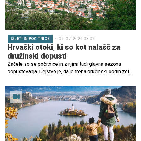
01. 07. 2021 08.09
IZLETI IN POČITNICE
Hrvaški otoki, ki so kot nalašč za
družinski dopust!
Začele so se počitnice in z njimi tudi glavna sezona
dopustovanja. Dejstvo je, da je treba družinski oddih zelo
skrbno načrtovati in še pred odločitvijo za določeno
destinacijo natančno preveriti, ali je primerna tudi za
otroke: apartma ali hotel mora biti kar se da blizu morja,
izbrana destinacija mora imeti primeren dostop v vodo za
otroke in nizek vodostaj, v bližini morajo biti kar se da
čisti toaletni prostori, kakšen lokal, gostilna s prigrizki,
vsaj malo sence za malčkov počitek in igrala ali
aktivnosti za zabavo otrok. Kriterijev torej ne primanjkuje
in da bo odločitev to poletje lažja, smo preverili, katere