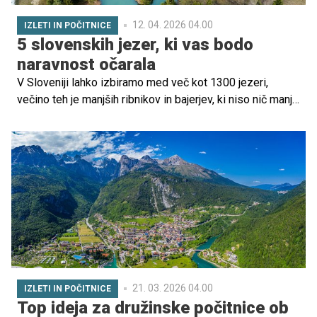
12. 04. 2026 04.00
IZLETI IN POČITNICE
5 slovenskih jezer, ki vas bodo
naravnost očarala
V Sloveniji lahko izbiramo med več kot 1300 jezeri,
večino teh je manjših ribnikov in bajerjev, ki niso nič manj
očarljivi od večjih in bolj znanih. Veliko jezer najdemo v
visokogorju, kamor pozimi težje dostopamo. Zato smo za
vas izbrali 5 čudovitih nižje ležečih jezer, ki jih lahko
obiščete v pomladnem času in se naužijete spokojnosti
ter blagodejnega miru.
21. 03. 2026 04.00
IZLETI IN POČITNICE
Top ideja za družinske počitnice ob