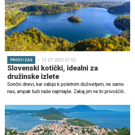
13. 07. 2021 07.52
PROSTI ČAS
Slovenski kotički, idealni za
družinske izlete
Sončni dnevi, kar vabijo k poletnim doživetjem, ne samo
nas, ampak tudi naše najmlajše. Zakaj jim ne bi privoščili
malo razvajanja in sladkih trenutkov? Zdaj je idealen čas,
ki ga lahko izkoristimo za čudovite izlete, hkrati pa
poskrbimo še za malo osvežitve in to na vsakem koraku.
Privoščite si vse in še več s tistimi, ki jih imate najraje, od
starejših do najmlajših družinskih članov in se povežite v
svežih spominih na to poletje.