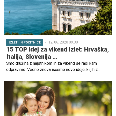
12. 06. 2020 09.30
IZLETI IN POČITNICE
15 TOP idej za vikend izlet: Hrvaška,
Italija, Slovenija ...
Smo družina z najstnikom in za vikend se radi kam
odpravimo. Vedno znova iščemo nove ideje, ki jih z
veseljem delimo z vami. In kje vse smo se že potepali?
Tako na Hrvaškem kot tudi po Sloveniji, Italiji, Avstriji ... Ne
oklevajte, vzemite na pot dobro voljo in preživite čudovit
vikend tudi vi skupaj z vsemi družinskimi člani.