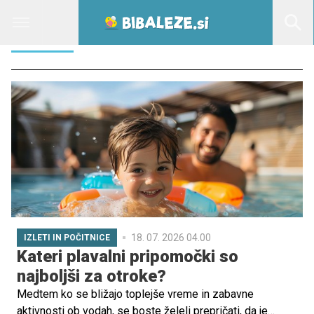
JEZERO
18. 07. 2026 04.00
IZLETI IN POČITNICE
Kateri plavalni pripomočki so
najboljši za otroke?
Medtem ko se bližajo toplejše vreme in zabavne
aktivnosti ob vodah, se boste želeli prepričati, da je