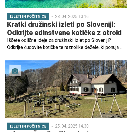
28. 04. 2025 10.16
IZLETI IN POČITNICE
Kratki družinski izleti po Sloveniji:
Odkrijte edinstvene kotičke z otroki
Iščete odlične ideje za družinski izlet po Sloveniji?
Odkrijte čudovite kotičke te raznolike dežele, ki ponuja
nešteto priložnosti za raziskovanje z vašimi najmlajšimi.
Slovenija je popolna destinacija za družinska potovanja,
saj ponuja edinstvene naravne lepote, slikovite kraje in
bogato kulturno dediščino.
25. 04. 2025 14.30
IZLETI IN POČITNICE