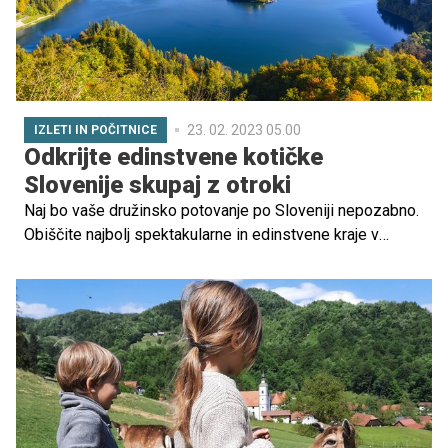
23. 02. 2023 05.00
IZLETI IN POČITNICE
Odkrijte edinstvene kotičke
Slovenije skupaj z otroki
Naj bo vaše družinsko potovanje po Sloveniji nepozabno.
Obiščite najbolj spektakularne in edinstvene kraje v
državi, ki so raji za družine z otroki, željnimi avanture.
Pripravite se na razburljivo pustolovščino ter
spoznavanje naše kulture in naravnih lepot.