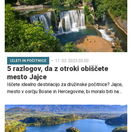
11. 03. 2023 05.00
IZLETI IN POČITNICE
5 razlogov, da z otroki obiščete
mesto Jajce
Iščete idealno destinacijo za družinske počitnice? Jajce,
mesto v osrčju Bosne in Hercegovine, bi moralo biti na
vrhu vašega seznama! Preberite, zakaj družine z otroki
rade obiščejo to mesto.