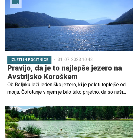
tisti malo starejši.
31. 07. 2023 10.43
IZLETI IN POČITNICE
Pravijo, da je to najlepše jezero na
Avstrijsko Koroškem
Ob Beljaku leži ledeniško jezero, ki je poleti toplejše od
morja. Čofotanje v njem je bilo tako prijetno, da so naši
otroci "pozabili" na bazen.