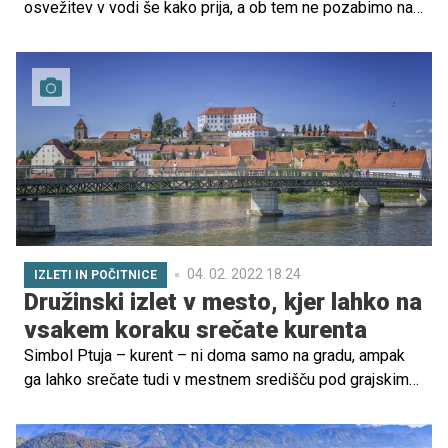
osvežitev v vodi še kako prija, a ob tem ne pozabimo na
osnovne varnostne ukrepe, svetuje Policija. Še posebej
pozorni naj bodo starši mlajših otrok, ki naj imajo svoje
malčke vedno na očeh kljub plitvi vodi.
04. 02. 2022 18.24
IZLETI IN POČITNICE
Družinski izlet v mesto, kjer lahko na
vsakem koraku srečate kurenta
Simbol Ptuja – kurent – ni doma samo na gradu, ampak
ga lahko srečate tudi v mestnem središču pod grajskim
gričem. Če boste dovolj pozorni, boste njegove podobe
lahko poiskali celo na pročeljih meščanskih hiš.