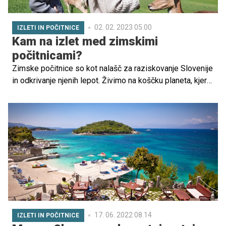
02. 02. 2023 05.00
IZLETI IN POČITNICE
Kam na izlet med zimskimi
počitnicami?
Zimske počitnice so kot nalašč za raziskovanje Slovenije
in odkrivanje njenih lepot. Živimo na koščku planeta, kjer
imamo hitro na dosegu lepote alpskega sveta in
romantiko morske obale. In vmes med obema
možnostma pestro izbiro dogodivščin, aktivnosti in
zabave za vso družino. Za vas smo zbrali nekaj idej, kako
lahko izkoristite čas zimskih počitnic in preživite
pustolovski dan s svojimi najdražjimi.
17. 06. 2022 08.14
IZLETI IN POČITNICE