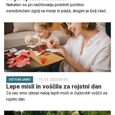
Nekateri so pri načrtovanju poletnih počitnic
osredotočeni zgolj na morje in plaže, drugim je bolj všeč
pohajkovanje po naravi, tretji prisegajo na destinacije z
bogato zgodovino, na katerih združijo prijetno s
koristnim. Na Balkanu je mogoče združiti vse troje in kar
je najpomembneje – regija je izjemno prijazna do družin z
otroki, nastanitve, ogledi in ponudba hrane ter pijače so
cenovno dostopni, dogodivščina pa bo zagotovo ostala v
trajnem spominu tako otrokom kot staršem.
14. 03. 2023 05.00
USTVARJAMO
Lepe misli in voščila za rojstni dan
Za vas smo izbrali nekaj lepih misli in čudovitih voščil za
rojstni dan.