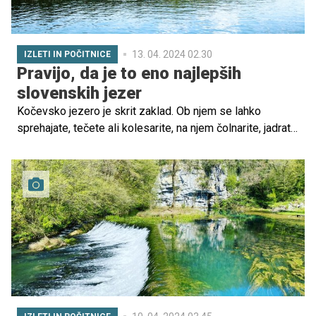
13. 04. 2024 02.30
IZLETI IN POČITNICE
Pravijo, da je to eno najlepših
slovenskih jezer
Kočevsko jezero je skrit zaklad. Ob njem se lahko
sprehajate, tečete ali kolesarite, na njem čolnarite, jadrate
z mini jadrnicami za eno osebo in deskate. Čista voda
poleti privablja tudi plavalce, jezero pa je priljubljeno tudi
pri ribičih.