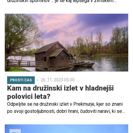
družinskih spominov ... je še kaj lepšega v zimskem
obdobju? Za vas smo pripravili nabor idej za izlete in
preživljanje prostega časa z otroki po Sloveniji. Pa
poglejmo.
26. 11. 2023 05.00
PROSTI ČAS
Kam na družinski izlet v hladnejši
polovici leta?
Odpeljite se na družinski izlet v Prekmurje, kjer so znani
po svoji gostoljubnosti, dobri hrani, čudoviti naravi, ki se
razprostira po ravnici in majhnih gričih z vinogradi, ki jo
obdajajo. V tej čudoviti, malo odmaknjeni pokrajini je
vedno veselo in zabavali se bodo tako najmlajši kot tudi