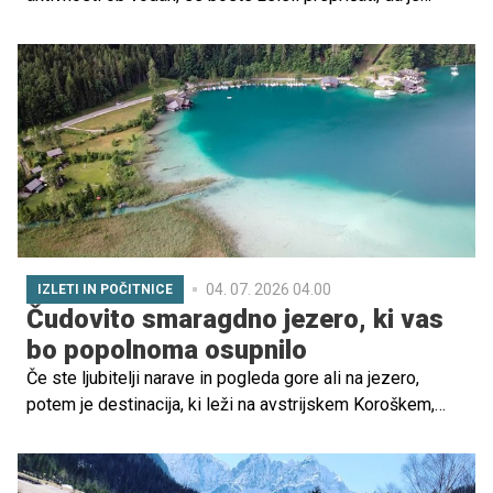
poskrbljeno tudi za varnost. Poleg plavalnega tečaja za
otroke je treba poskrbeti tudi za ustrezno, varnostno
opremo. A kateri plavalni pripomočki so za otroke
najboljši?
04. 07. 2026 04.00
IZLETI IN POČITNICE
Čudovito smaragdno jezero, ki vas
bo popolnoma osupnilo
Če ste ljubitelji narave in pogleda gore ali na jezero,
potem je destinacija, ki leži na avstrijskem Koroškem,
idealna za vas. Zakaj se ne bi z otroki odpravili na daljši
potep do čudovitega Belega jezera, ob katerem boste
napolnili svojo dušo in si ohladili stopala?