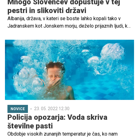
Mnogo Slovencev dopustuje v tej
pestri in slikoviti državi
Albanija, država, v kateri se boste lahko kopali tako v
Jadranskem kot Jonskem morju, deželo prijaznih ljudi, ki
je bila dolgo zaprta pred zunanjimi vplivi in je tako
ohranila pridih divjine ter eksotike. Morda niste vedeli, a
dežela orlov je kot nalašč tudi za otroke, saj jim med
popotovanjem zagotovo ne bo dolgčas: morje, naravni
parki, gore, številne znamenitosti in čudovita jezera kar
vabijo na pristen balkanski družinski potep.
23. 05. 2022 12.30
NOVICE
Policija opozarja: Voda skriva
številne pasti
Obdobje visokih zunanjih temperatur je čas, ko nam