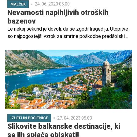
24. 06. 2023 05.00
MALČEK
Nevarnosti napihljivih otroških
bazenov
Le nekaj sekund je dovolj, da se zgodi tragedija. Utopitve
so najpogostejši vzrok za smrtne poškodbe predšolskih
otrok. Med njimi so najbolj ogroženi otroci od 1. do 3. leta
starosti. Kako ravnati, da bi preprečili nevarnost utopitve?
27. 04. 2023 05.03
IZLETI IN POČITNICE
Slikovite balkanske destinacije, ki
se jih splača obiskati!