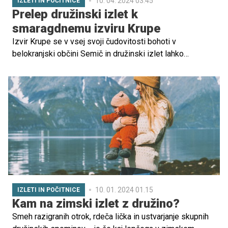
10. 04. 2024 03.45
IZLETI IN POČITNICE
Prelep družinski izlet k
smaragdnemu izviru Krupe
Izvir Krupe se v vsej svoji čudovitosti bohoti v
belokranjski občini Semič in družinski izlet lahko
popestrite s krajšo ali daljšo turo. Nobena od njiju ni
zahtevna in obe sta primerni za otroke. Celoten obisk s
kolesom, skirojem ali peš je brezplačen, obe poti pa sta
varni, saj povečini potekata po poljih, makadamu, gozdu in
vasi.
10. 01. 2024 01.15
IZLETI IN POČITNICE
Kam na zimski izlet z družino?
Smeh razigranih otrok, rdeča lička in ustvarjanje skupnih