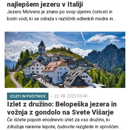
najlepšem jezeru v Italiji
Jezero Molveno je znano po svoji izjemni čistosti in
bistri vodi, ki se odraža v različnih odtenkih modre in
zelene barve. Njegove obale pa so priljubljena destinacija
za družine, saj ponujajo številne aktivnosti in udobje v
naravnem okolju.
22. 08. 2025 03.40
IZLETI IN POČITNICE
Izlet z družino: Belopeška jezera in
vožnja z gondolo na Svete Višarje
Če iščete popoln enodnevni izlet za vso družino, ki
združuje naravne lepote, čudovite razglede in sproščeno