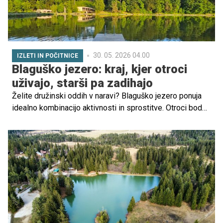
30. 05. 2026 04.00
IZLETI IN POČITNICE
Blaguško jezero: kraj, kjer otroci
uživajo, starši pa zadihajo
Želite družinski oddih v naravi? Blaguško jezero ponuja
idealno kombinacijo aktivnosti in sprostitve. Otroci bodo
navdušeni nad kopanjem, gozdno učno potjo in obiskom
mlina, starši pa nad sprehodi, kolesarjenjem in mirnimi
kotički za počitek. Preverite možnosti za nepozaben
družinski izlet.