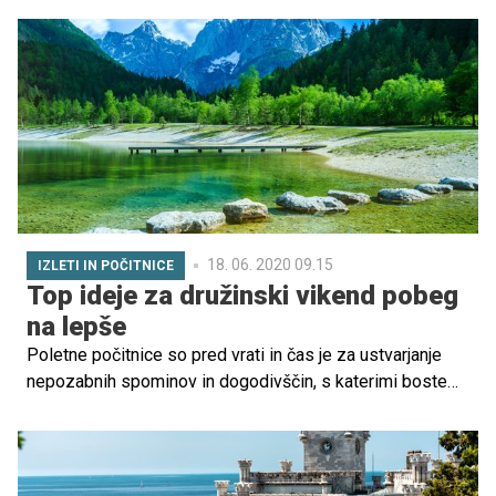
18. 06. 2020 09.15
IZLETI IN POČITNICE
Top ideje za družinski vikend pobeg
na lepše
Poletne počitnice so pred vrati in čas je za ustvarjanje
nepozabnih spominov in dogodivščin, s katerimi boste
povezali vso družino. Zakaj ne bi naredili načrta poletnih
vikend izletov za vašo družino in se vsak konec tedna
odpravili raziskovat čudovite kraje po domači deželi?