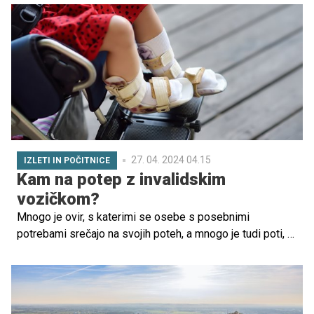
zabavni, smo poiskali deset idej za igro na plaži, v katerih
bodo otroci zagotovo uživali, verjetno pa tudi kdo od
odraslih.
27. 04. 2024 04.15
IZLETI IN POČITNICE
Kam na potep z invalidskim
vozičkom?
Mnogo je ovir, s katerimi se osebe s posebnimi
potrebami srečajo na svojih poteh, a mnogo je tudi poti, ki
vodijo mimo ali čez te ovire. Danes bo govora o poteh, na
katerih gibalni deficit ni ovira, saj so urejene tako, da se
po njih brez problema vozijo tudi osebe na invalidskih
vozičkih.