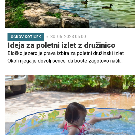
30. 06. 2023 05.00
OČKOV KOTIČEK
Ideja za poletni izlet z družinico
Bloško jezero je prava izbira za poletni družinski izlet.
Okoli njega je dovolj sence, da boste zagotovo našli
prostor zase, kjer boste lahko poležavali in se zabavali
ob igrah s svojimi malčki. Ohladili se boste lahko s
skokom ali spustom po toboganu v ravno prav toplo
jezero. Da pa bo pot do tja in nazaj zanimiva, zabavna in
hkrati tudi poučna, v nadaljevanju preverite naše ideje, s
katerimi pravljicami lahko popestrite vožnjo svojim
otrokom.