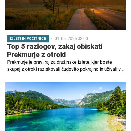
01. 05. 2025 03.00
IZLETI IN POČITNICE
Top 5 razlogov, zakaj obiskati
Prekmurje z otroki
Prekmurje je pravi raj za družinske izlete, kjer boste
skupaj z otroki raziskovali čudovito pokrajino in uživali v
nepozabnih trenutkih. S svojo široko ravninsko pokrajino,
prostranimi polji, visokimi travami in gostoljubnimi
domačini, Prekmurje ponuja številne možnosti za
raziskovanje, zabavo in sprostitev. V tem članku vam
predstavljamo pet razlogov, zakaj bi morali Prekmurje
obiskati z otroki in katere izletniške točke ne smete
spregledati.