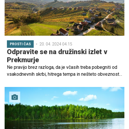
20. 04. 2024 04.15
PROSTI ČAS
Odpravite se na družinski izlet v
Prekmurje
Ne pravijo brez razloga, da je včasih treba pobegniti od
vsakodnevnih skrbi, hitrega tempa in nešteto obveznosti
ter vsaj za kakšen dan ali več njih zamenjati okolje. Zakaj
se ne bi s svojimi otroki odpravili na družinski izlet v
Prekmurje?