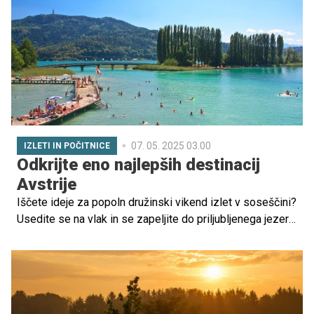
07. 05. 2025 03.00
IZLETI IN POČITNICE
Odkrijte eno najlepših destinacij
Avstrije
Iščete ideje za popoln družinski vikend izlet v soseščini?
Usedite se na vlak in se zapeljite do priljubljenega jezera,
ki velja za pravi dragulj avstrijske Koroške in ponuja
nešteto možnosti za aktivno preživljanje prostega časa,
sprostitev in uživanje v naravnih lepotah. Uganete, za
katero jezero gre?