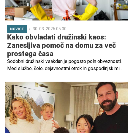
30. 03. 2026 05.00
NOVICE
Kako obvladati družinski kaos:
Zanesljiva pomoč na domu za več
prostega časa
Sodobni družinski vsakdan je pogosto poln obveznosti.
Med službo, šolo, dejavnostmi otrok in gospodinjskimi
opravili se zlahka zgodi, da za počitek ali kakovosten
čas z družino ostane zelo malo prostora. Ena od rešitev,
ki jo vse več gospodinjstev uporablja za boljšo
organizacijo doma, je pomoč na domu. Takšna podpora
lahko družinam omogoči bolj uravnotežen življenjski ritem
in več prostega časa za pomembne trenutke.