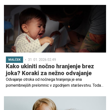
pretiran nadzor in angažiranost tisto, kar otrokom
odvzema priložnosti za razvoj samostojnosti in
odpornosti.
31. 01. 2026 02.49
MALČEK
Kako ukiniti nočno hranjenje brez
joka? Koraki za nežno odvajanje
Odvajanje otroka od nočnega hranjenja je ena
pomembnejših prelomnic v zgodnjem starševstvu. Toda
kdaj je pravi čas? In kako to narediti na način, ki bo
prijazen tako do otroka kot do staršev?