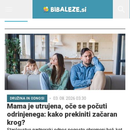
JASNA
03. 08. 2026 03.30
DRUŽINA IN ODNOSI
Mama je utrujena, oče se počuti
odrinjenega: kako prekiniti začaran
krog?
Starševstvo partnerski odnos pogosto obremeni bolj, kot