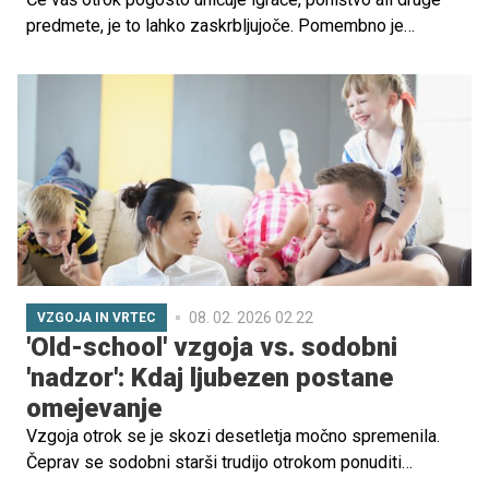
predmete, je to lahko zaskrbljujoče. Pomembno je
razumeti, da takšno vedenje običajno ni namenjeno
škodovanju, temveč je lahko posledica različnih
dejavnikov, kot so razvojne faze, čustvene potrebe ali
vpliv iz okolja.
08. 02. 2026 02.22
VZGOJA IN VRTEC
'Old-school' vzgoja vs. sodobni
'nadzor': Kdaj ljubezen postane
omejevanje
Vzgoja otrok se je skozi desetletja močno spremenila.
Čeprav se sodobni starši trudijo otrokom ponuditi
najboljše, strokovnjaki opozarjajo, da je včasih prav