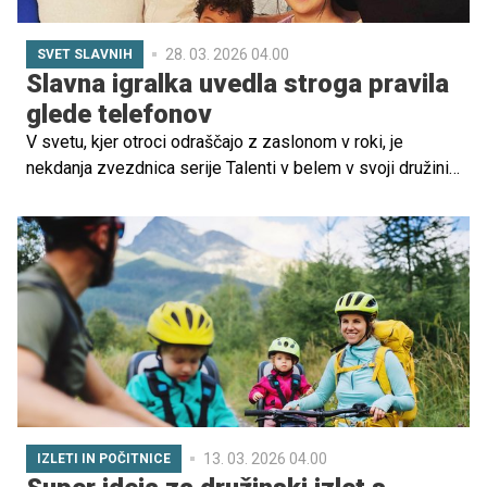
28. 03. 2026 04.00
SVET SLAVNIH
Slavna igralka uvedla stroga pravila
glede telefonov
V svetu, kjer otroci odraščajo z zaslonom v roki, je
nekdanja zvezdnica serije Talenti v belem v svoji družini
postavila jasna pravila in dosegla presenetljivo pozitivne
spremembe.
13. 03. 2026 04.00
IZLETI IN POČITNICE