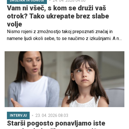
24. 04. 2026 04.00
DRUŽINA IN ODNOSI
Vam ni všeč, s kom se druži vaš
otrok? Tako ukrepate brez slabe
volje
Nismo rojeni z zmožnostjo takoj prepoznati značaj in
namene ljudi okoli sebe, to se naučimo z izkušnjami. A ni
lahko opazovati, kako naši otroci pridobivajo te izkušnje,
še posebej, ko nas skrbi, s kom se družijo.
23. 04. 2026 08.03
INTERVJU
Starši pogosto ponavljamo iste