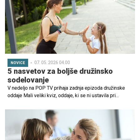
Kako to vpliva na njihovo telesno in duševno zdravje?
07. 05. 2026 04.00
NOVICE
5 nasvetov za boljše družinsko
sodelovanje
V nedeljo na POP TV prihaja zadnja epizoda družinske
oddaje Mali veliki kviz, oddaje, ki se ni ustavila pri
pravilnih odgovorih in nagradah. Že ob prvih vprašanjih je
postalo jasno, da ima format drugačno poslanstvo:
pokazati, kako lahko otroci in odrasli sodelujejo kot ekipa,
se poslušajo in skupaj razmišljajo.