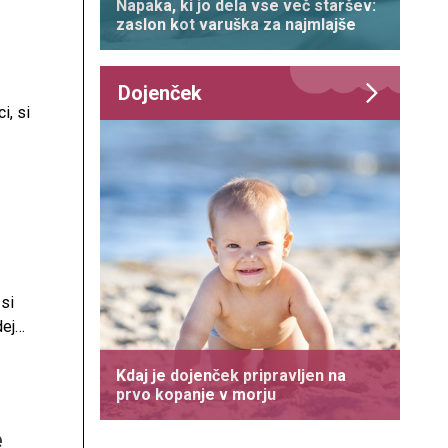
Napaka, ki jo dela vse več staršev:
zaslon kot varuška za najmlajše
Dojenček
i, si
 si
dej
Kdaj je dojenček pripravljen na
prvo kopanje v morju
e