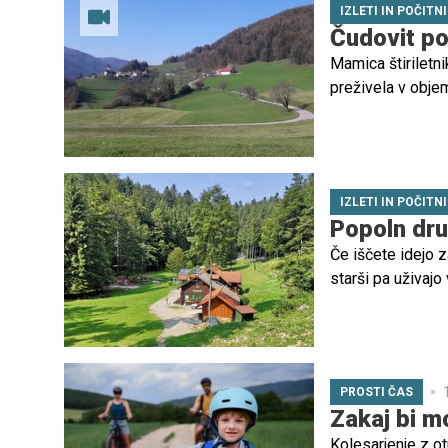
IZLETI IN POČITN
povedo tudi kaj o
Čudovit po
Mamica štiriletnik
preživela v objem
Zagorjem ob Savi
IZLETI IN POČITN
Popoln dru
Če iščete idejo z
starši pa uživajo
PROSTI ČAS
Zakaj bi mo
Kolesarjenje z ot