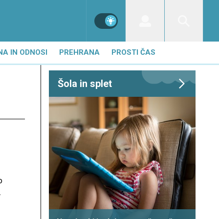
NA IN ODNOSI
PREHRANA
PROSTI ČAS
Šola in splet
o
iva
a in