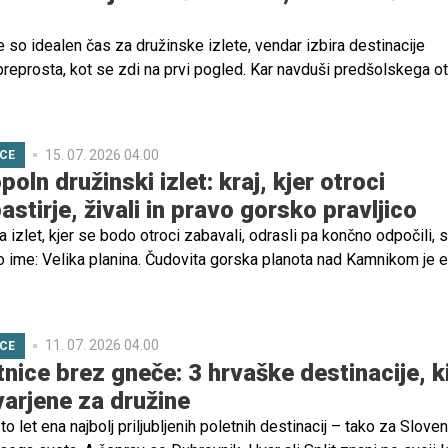
 so idealen čas za družinske izlete, vendar izbira destinacije
preprosta, kot se zdi na prvi pogled. Kar navduši predšolskega ot
u ni nujno dovolj zanimivo, odrasli pa si ob tem želijo predvsem
z nenehnega načrtovanja in prilagajanja.
15. 07. 2026 04.00
ICE
poln družinski izlet: kraj, kjer otroci
stirje, živali in pravo gorsko pravljico
a izlet, kjer se bodo otroci zabavali, odrasli pa končno odpočili, s
to ime: Velika planina. Čudovita gorska planota nad Kamnikom je 
 kotičkov, kjer se zdi, da se je čas ustavil. Namesto mestnega vr
eni travniki, lesene pastirske koče, zvonci krav in razgledi, ki os
11. 07. 2026 04.00
ICE
nice brez gneče: 3 hrvaške destinacije, k
varjene za družine
to let ena najbolj priljubljenih poletnih destinacij – tako za Slove