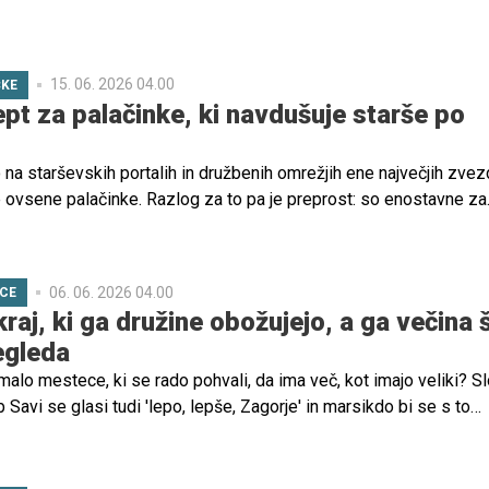
15. 06. 2026 04.00
ČKE
ept za palačinke, ki navdušuje starše po
o na starševskih portalih in družbenih omrežjih ene največjih zvez
 ovsene palačinke. Razlog za to pa je preprost: so enostavne za
o hranilne in predvsem zelo okusne. Malčki pa so navdušeni nad n
06. 06. 2026 04.00
ICE
raj, ki ga družine obožujejo, a ga večina 
egleda
 malo mestece, ki se rado pohvali, da ima več, kot imajo veliki? S
Savi se glasi tudi 'lepo, lepše, Zagorje' in marsikdo bi se s to
l. Gre za manjše slovensko mesto, ki pa ponuja ogromno aktivnosti,
kulinarične festivale in kulturno-glasbene prireditve. V osrčju
družinico prav gotovo uživali, saj tam živijo ljudje, ki se radi druži