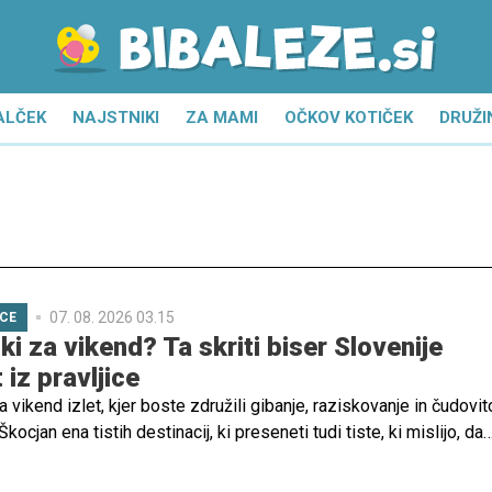
ALČEK
NAJSTNIKI
ZA MAMI
OČKOV KOTIČEK
DRUŽI
07. 08. 2026 03.15
ICE
i za vikend? Ta skriti biser Slovenije
 iz pravljice
a vikend izlet, kjer boste združili gibanje, raziskovanje in čudovit
kocjan ena tistih destinacij, ki preseneti tudi tiste, ki mislijo, da
pše kotičke Slovenije. Le približno uro vožnje iz Ljubljane se skr
er otroke čakajo skrivnostni gozdovi, naravni mostovi, šumeča vod