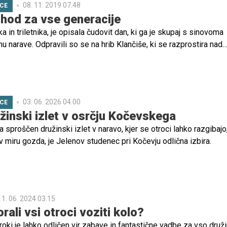
08. 11. 2019 07.48
ICE
 svoji knapovski dediščini.
hod za vse generacije
a in triletnika, je opisala čudovit dan, ki ga je skupaj s sinovoma
u narave. Odpravili so se na hrib Klančiše, ki se razprostira nad
.
03. 06. 2026 04.00
ICE
žinski izlet v osrčju Kočevskega
a sproščen družinski izlet v naravo, kjer se otroci lahko razgibajo
 v miru gozda, je Jelenov studenec pri Kočevju odlična izbira.
11. 06. 2024 03.15
rali vsi otroci voziti kolo?
roki je lahko odličen vir zabave in fantastične vadbe za vso druži