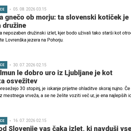
 stopili v prizor iz pravljice.
05. 08. 2026 03.15
ICE
a gnečo ob morju: ta slovenski kotiček je
a družine
a nepozaben družinski izlet, kjer bodo uživali tako starši kot otroc
e Lovrenška jezera na Pohorju.
30. 07. 2026 02.15
ICE
olmun le dobro uro iz Ljubljane je kot
za osvežitev
esežejo 30 stopinj, je iskanje prijetne ohladitve skoraj nujno. Če
iz mestnega vrveža, a se ne želite voziti več ur, je ena najlepših i
 Iški vintgar. Le približno 25 minut vožnje iz Ljubljane vas pričaka
adna reka Iška, naravni tolmuni in senčne poti, ki so kot nalašč za
ki.
16. 07. 2026 02.15
ICE
 od Slovenije vas čaka izlet, ki navduši vs