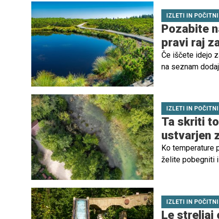
občutek, kot da so
IZLETI IN POČITN
Pozabite n
pravi raj z
Če iščete idejo z
na seznam dodajt
IZLETI IN POČITN
Ta skriti t
ustvarjen 
Ko temperature pr
želite pobegniti 
za družinski izlet
zelena dolina, hl
poletni dan z otro
IZLETI IN POČITN
Le streljaj