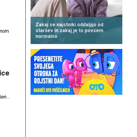
Zakaj se najstniki oddaljijo od
staršev in zakaj je to povsem
enom
normalno
ice
šen
no