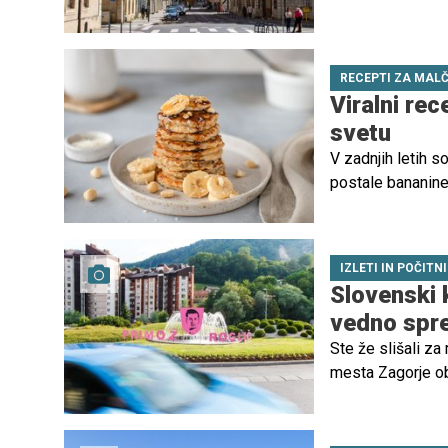
RECEPTI ZA MAL
Viralni rec
svetu
V zadnjih letih s
postale bananine
pripravo, izjemn
IZLETI IN POČITN
Slovenski k
vedno spr
Ste že slišali za
mesta Zagorje ob 
trditvijo strinja
športne dogodke, 
Slovenije boste z 