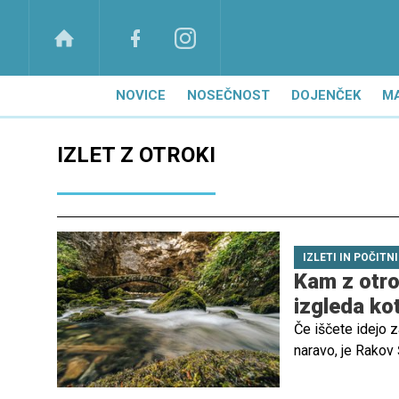
NOVICE
NOSEČNOST
DOJENČEK
M
IZLET Z OTROKI
IZLETI IN POČITN
Kam z otrok
izgleda kot
Če iščete idejo z
naravo, je Rakov Š
poznajo vse najle
kraška dolina, kj