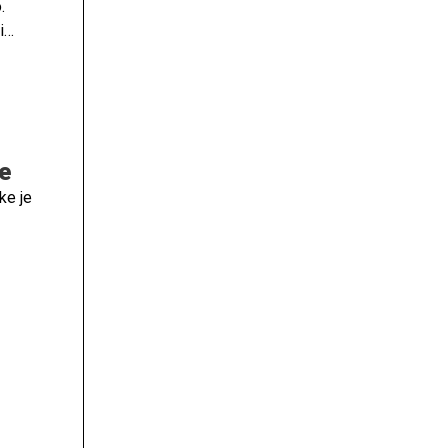
.
i
kaj
e
ke je