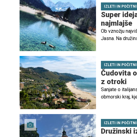
IZLETI IN POČITN
Super ideja
najmlajše
Ob vznožju najvi
Jasna. Na družins
kozorog.
IZLETI IN POČITN
Čudovita o
z otroki
Sanjate o italijan
obmorski kraj, kj
biser – majhno, o
vzdušje za starše
IZLETI IN POČITN
Družinski i