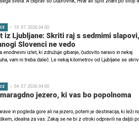
vsega sveta. A čeprav so Dubrovnik, Hvar ali Split znani po svoji l
elo oblegani. Če si želite družinskega oddiha, kjer boste lahko
a in turističnih množic, potem razmislite o alternativi.
10. 07. 2026 04.00
ICE
 iz Ljubljane: Skriti raj s sedmimi slapovi
nogi Slovenci ne vedo
a enodnevni izlet, ki združuje gibanje, čudovito naravo in nekaj
ha, vam ni treba daleč. Le nekaj kilometrov od Ljubljane se skriv
itih naravnih poti v osrednji Sloveniji, soteska Pekel pri Borovnici
04. 07. 2026 04.00
ICE
maragdno jezero, ki vas bo popolnoma
narave in pogleda gore ali na jezero, potem je destinacija, ki leži n
kem, idealna za vas. Zakaj se ne bi z otroki odpravili na daljši p
ega jezera, ob katerem boste napolnili svojo dušo in si ohladili