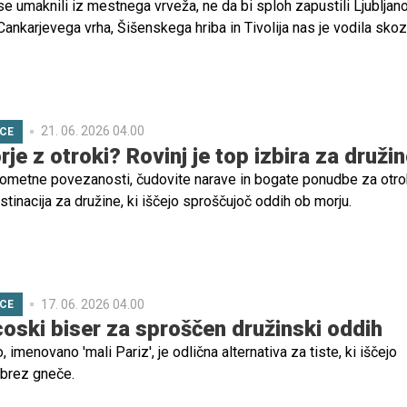
e umaknili iz mestnega vrveža, ne da bi sploh zapustili Ljubljano
ankarjevega vrha, Šišenskega hriba in Tivolija nas je vodila skoz
senco in mestni park. Na lepo junijsko dopoldne smo ugotovili, za
 ena najbolj priljubljenih izletniških točk v prestolnici.
21. 06. 2026 04.00
ICE
e z otroki? Rovinj je top izbira za družin
rometne povezanosti, čudovite narave in bogate ponudbe za otro
stinacija za družine, ki iščejo sproščujoč oddih ob morju.
17. 06. 2026 04.00
ICE
ncoski biser za sproščen družinski oddih
imenovano 'mali Pariz', je odlična alternativa za tiste, ki iščejo
 brez gneče.