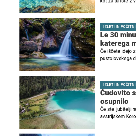
kot za turiste z 
so pogosto tudi z
uživali brez stres
IZLETI IN POČITN
Le 30 minut
katerega m
Če iščete idejo z
pustolovskega du
ena najbolj slikov
IZLETI IN POČITN
Čudovito s
osupnilo
Če ste ljubitelji 
avstrijskem Koroš
do čudovitega Bel
stopala?