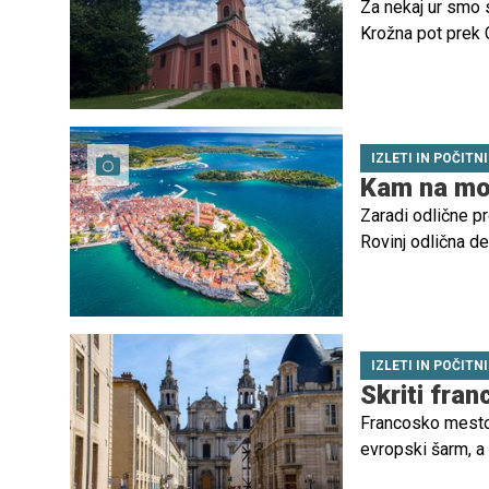
Za nekaj ur smo s
Krožna pot prek C
prijetno gozdno 
je okolica Rožnika
IZLETI IN POČITN
Kam na morj
Zaradi odlične p
Rovinj odlična de
IZLETI IN POČITN
Skriti fra
Francosko mesto, 
evropski šarm, a