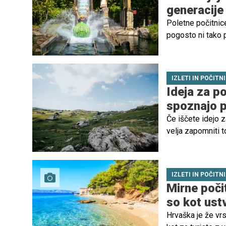
generacije
Poletne počitnice
pogosto ni tako 
starejšemu šolarj
sproščen dan bre
IZLETI IN POČITN
Ideja za po
spoznajo pa
Če iščete idejo z
velja zapomniti 
tistih slovenskih
vas pričakajo zel
v spominu.
IZLETI IN POČITN
Mirne počit
so kot ust
Hrvaška je že vrs