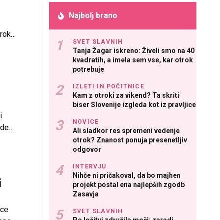
Najbolj brano
roka,
SVET SLAVNIH
Tanja Žagar iskreno: Živeli smo na 40
kvadratih, a imela sem vse, kar otrok
potrebuje
IZLETI IN POČITNICE
Kam z otroki za vikend? Ta skriti
biser Slovenije izgleda kot iz pravljice
i
NOVICE
eden
Ali sladkor res spremeni vedenje
veža
otrok? Znanost ponuja presenetljiv
odgovor
tanejo
INTERVJU
Nihče ni pričakoval, da bo majhen
i
projekt postal ena najlepših zgodb
Zasavja
nce
SVET SLAVNIH