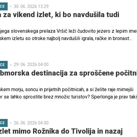
30. 06. 2026 13.29
ICE
 za vikend izlet, ki bo navdušila tudi
šjega slovenskega prelaza Vršič leži čudovito jezero z lepim im
kem izletu so otroke najbolj navdušili igrala, račke in bronast
29. 06. 2026 04.00
ICE
bmorska destinacija za sproščene počitn
skem morju, soncu in prijetnih počitnicah, a si želite raje mirnejši
er se lahko sprostite brez množic turistov? Sperlonga je prav tak
čarljivo mesto, ki ponuja varne plaže, bogato zgodovino in prijaz
 in otroke.
26. 06. 2026 04.00
ICE
zlet mimo Rožnika do Tivolija in nazaj