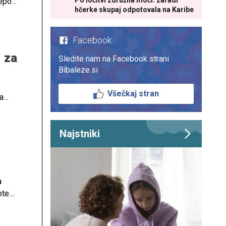
Po ločitvi združila moči: zaradi
epoti,
hčerke skupaj odpotovala na Karibe
Facebook
, za
Sledite nam na Facebook strani
Bibaleze.si
Všečkaj stran
a
.
Najstniki
a
otep