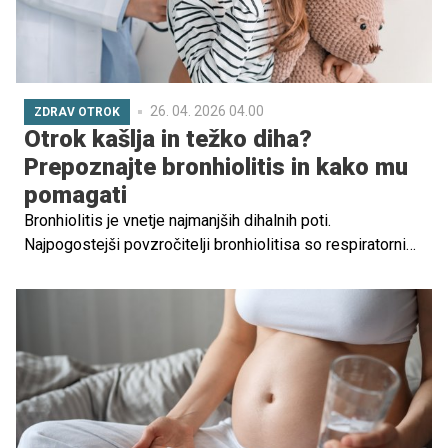
26. 04. 2026 04.00
ZDRAV OTROK
Otrok kašlja in težko diha?
Prepoznajte bronhiolitis in kako mu
pomagati
Bronhiolitis je vnetje najmanjših dihalnih poti.
Najpogostejši povzročitelji bronhiolitisa so respiratorni
sincicijski virus ali RSV, kot ga krajše poimenujemo,
redkeje virusi parainfluence. Ta bolezen je zelo nevarna
za nedonošenčke in otroke s srčnimi napakami.