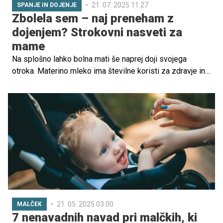
21. 07. 2025 11.27
SPANJE IN DOJENJE
Zbolela sem – naj preneham z
dojenjem? Strokovni nasveti za
mame
Na splošno lahko bolna mati še naprej doji svojega
otroka. Materino mleko ima številne koristi za zdravje in
pomaga zaščititi otroka pred okužbami in boleznimi.
Pravzaprav, kadar je mati bolna, njeno telo proizvede
specifična protitelesa, ki se z materinim mlekom
prenesejo na otroka in tako nudijo dodatno
zaščito.Vendar pa so v določenih situacijah potrebni
previdnostni ukrepi za preprečitev prenosa bolezni na
otroka. Več o tem v spodnjem prispevku.
21. 05. 2025 03.00
MALČEK
7 nenavadnih navad pri malčkih, ki