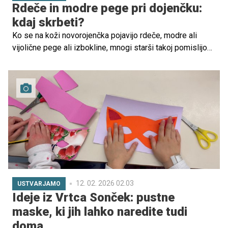
Rdeče in modre pege pri dojenčku:
kdaj skrbeti?
Ko se na koži novorojenčka pojavijo rdeče, modre ali
vijolične pege ali izbokline, mnogi starši takoj pomislijo
na najhujše.
12. 02. 2026 02.03
USTVARJAMO
Ideje iz Vrtca Sonček: pustne
maske, ki jih lahko naredite tudi
doma