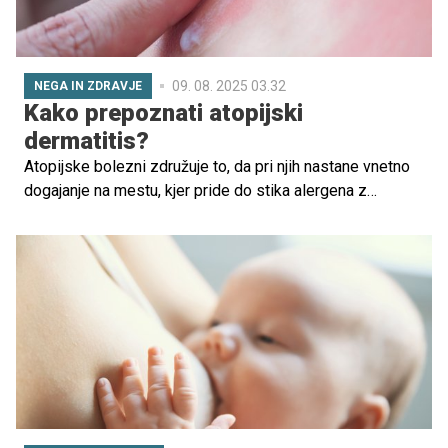
09. 08. 2025 03.32
NEGA IN ZDRAVJE
Kako prepoznati atopijski
dermatitis?
Atopijske bolezni združuje to, da pri njih nastane vnetno
dogajanje na mestu, kjer pride do stika alergena z
imunskim sistemom osebe in posledično do imunskega
odgovora telesa, ki se kaže v obliki alergijskih bolezni.
Atopijski dermatitis je kronična srbeča vnetna kožna
bolezen, ki se pojavlja v vseh starostnih obdobjih, pri
dojenčkih, majhnih otrocih, mladostnikih in tudi odraslih.
Ima jo od 15 do 20 odstotkov ljudi v razvitem svetu.