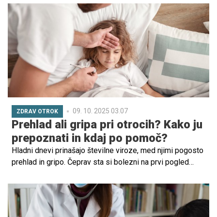
igro ali v tišini tiho poseže proti nosu – in nato proti
ustom. Strokovnjaki pa poudarjajo, da v večini primerov ni
razloga za paniko. Gre za povsem običajno, prehodno
fazo v razvoju otroka, ki običajno mine sama od sebe.
09. 10. 2025 03.07
ZDRAV OTROK
Prehlad ali gripa pri otrocih? Kako ju
prepoznati in kdaj po pomoč?
Hladni dnevi prinašajo številne viroze, med njimi pogosto
prehlad in gripo. Čeprav sta si bolezni na prvi pogled
lahko podobni, ju pediatri jasno ločujejo. Ključne razlike,
načine za lajšanje simptomov in kdaj je nujen obisk
zdravnika, je pojasnil Peter Najdenov, dr. med., specialist
pediatrije in predstojnik Pediatrične službe v Splošni