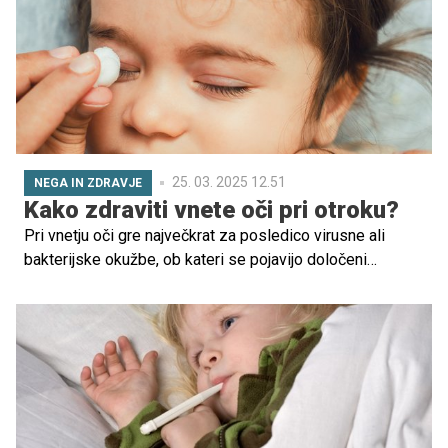
odrasli.
25. 03. 2025 12.51
NEGA IN ZDRAVJE
Kako zdraviti vnete oči pri otroku?
Pri vnetju oči gre največkrat za posledico virusne ali
bakterijske okužbe, ob kateri se pojavijo določeni
spremljajoči bolezenski znaki. Potek in zdravljenje se
razlikujejo glede na vzrok vnetja.