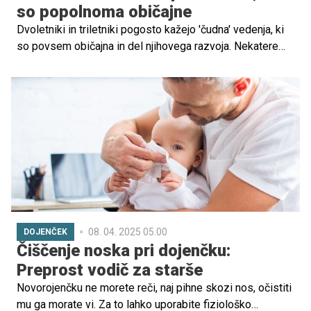
so popolnoma običajne
Dvoletniki in triletniki pogosto kažejo 'čudna' vedenja, ki
so povsem običajna in del njihovega razvoja. Nekatere
navade lahko staršem povzročijo zmedo, vendar večina
teh vedenj z odraščanjem mine. V tem članku bomo
raziskali sedem čudnih vedenj, ki jih otroci pogosto
izvajajo, in podali nasvete, kako se z njimi spoprijeti.
08. 04. 2025 05.00
DOJENČEK
Čiščenje noska pri dojenčku:
Preprost vodič za starše
Novorojenčku ne morete reči, naj pihne skozi nos, očistiti
mu ga morate vi. Za to lahko uporabite fiziološko