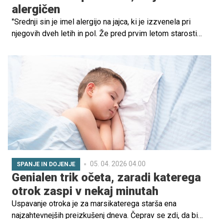
alergičen
"Srednji sin je imel alergijo na jajca, ki je izzvenela pri
njegovih dveh letih in pol. Že pred prvim letom starosti
sem pri njem opazila suho kožo na ličkih, medtem ko ni
imel drugih izpuščajev ali težav. Sprva sem mislila, da je
posledica neprijaznega zimskega vremena, zato sem mu
na obrazek nanašala mastno kremo za občutljivo
dojenčkovo kožo. Stanje se ni izboljšalo, zato sem ga
peljala k pediatru. Svetoval je testiranje na alergije in
potrdili so jo," se spominja mamica treh otrok.
05. 04. 2026 04.00
SPANJE IN DOJENJE
Genialen trik očeta, zaradi katerega
otrok zaspi v nekaj minutah
Uspavanje otroka je za marsikaterega starša ena
najzahtevnejših preizkušenj dneva. Čeprav se zdi, da bi