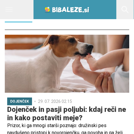
IZ NOSU
29. 07. 2026 02.15
DOJENČEK
Dojenček in pasji poljubi: kdaj reči ne
in kako postaviti meje?
Prizor, ki ga mnogi starši poznajo: družinski pes
navdušeno pristopi k novorojenčku, ga povoha in ga želi