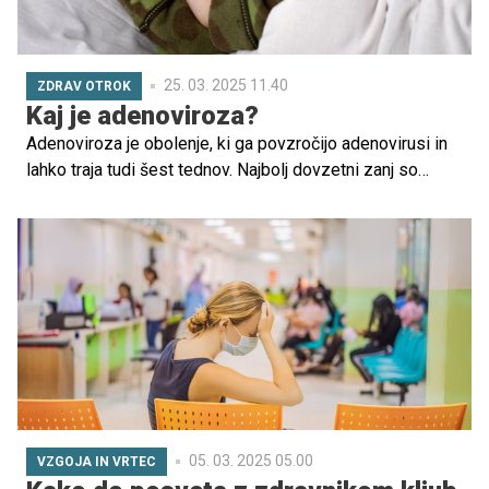
25. 03. 2025 11.40
ZDRAV OTROK
Kaj je adenoviroza?
Adenoviroza je obolenje, ki ga povzročijo adenovirusi in
lahko traja tudi šest tednov. Najbolj dovzetni zanj so
otroci do drugega leta starosti, ki obiskujejo vrtec, v
postelji pa lahko obleži vsa družina. Najbolj pogosti znaki
adenoviroze so lajajoč kašelj, gnojno vnete oči, zelo
mehko blato, bruhanje in neprijeten občutek pri odvajanju
vode.
05. 03. 2025 05.00
VZGOJA IN VRTEC