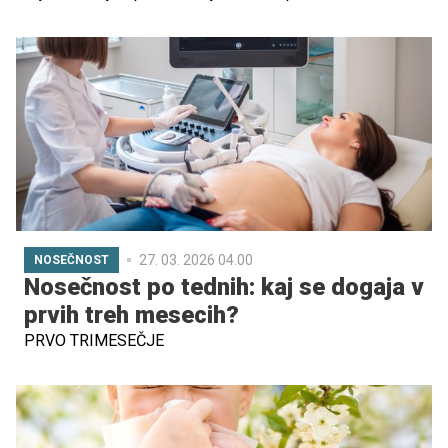
morali biti po celotnem dnevu igre in dogodivščin otroci
utrujeni, mnogi ravno takrat dobijo še zadnji val energije.
Prav zato starši po vsem svetu iščejo preproste, a
učinkovite pristope, ki bi lahko skrajšali večerno rutino.
27. 03. 2026 04.00
NOSEČNOST
Nosečnost po tednih: kaj se dogaja v
prvih treh mesecih?
PRVO TRIMESEČJE