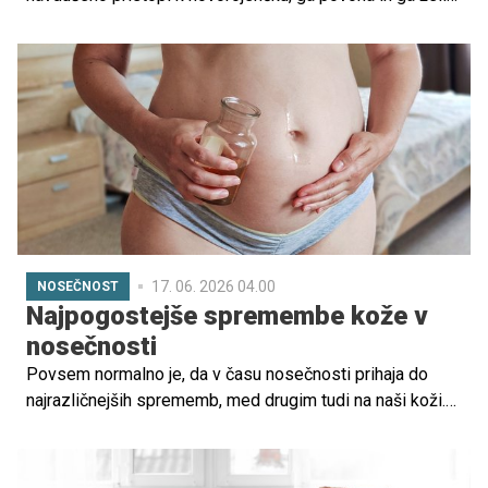
'poljubiti' z lizanjem po obrazu, rokah ali nogah. Za
marsikoga je to znak nežnosti in sprejemanja novega
člana družine, vendar se hkrati pojavi vprašanje: je pasje
lizanje dojenčka varno ali bi ga morali preprečiti?
17. 06. 2026 04.00
NOSEČNOST
Najpogostejše spremembe kože v
nosečnosti
Povsem normalno je, da v času nosečnosti prihaja do
najrazličnejših sprememb, med drugim tudi na naši koži.
In prav v obdobju nosečnosti je še kako pomembno, da
se naučimo skrbeti zase, to pa lahko storimo s počitkom,
uravnoteženo prehrano, lahkotnim gibanjem in tudi s