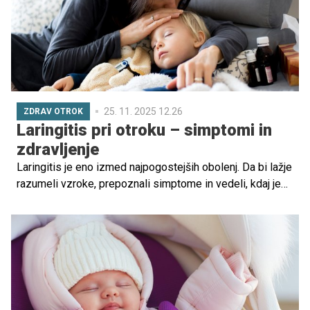
tudi petletni Blaž, ki svetuje "smučarsko perilo, puhasto
bundo, smučarske hlače, čaj in bonbon", in njegova
starejša sestra Špela, ki priporoča "rezervna oblačila, čaj,
denar, bratca in družino".
25. 11. 2025 12.26
ZDRAV OTROK
Laringitis pri otroku – simptomi in
zdravljenje
Laringitis je eno izmed najpogostejših obolenj. Da bi lažje
razumeli vzroke, prepoznali simptome in vedeli, kdaj je
treba z otrokom k zdravniku, smo se pogovarjali z Matejo
Avsec, diplomirano medicinsko sestro.