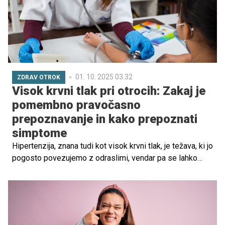
bolnišnici Jesenice. Dodatno o zdravilih, lajšanju
simptomov in varni uporabi pripravkov pa je razložila dr.
Andreja Detiček Mitrović, mag. farm.
01. 10. 2025 03.32
ZDRAV OTROK
Visok krvni tlak pri otrocih: Zakaj je
pomembno pravočasno
prepoznavanje in kako prepoznati
simptome
Hipertenzija, znana tudi kot visok krvni tlak, je težava, ki jo
pogosto povezujemo z odraslimi, vendar pa se lahko
pojavi tudi pri otrocih. Čeprav mnogi starši tega ne vedo,
je povišan krvni tlak pri otrocih lahko resen zdravstveni
problem, ki zahteva pravočasno prepoznavanje in
ustrezno zdravljenje. V nasprotnem primeru lahko vodi do
resnih zapletov, ki vplivajo na srce, ledvice in celotno