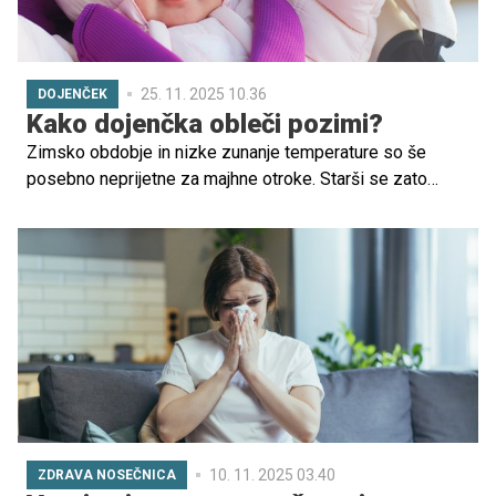
25. 11. 2025 10.36
DOJENČEK
Kako dojenčka obleči pozimi?
Zimsko obdobje in nizke zunanje temperature so še
posebno neprijetne za majhne otroke. Starši se zato
pogosto sprašujejo, kako obleči svojega dojenčka, zato
smo za vas pripravili nekaj koristnih napotkov.
10. 11. 2025 03.40
ZDRAVA NOSEČNICA