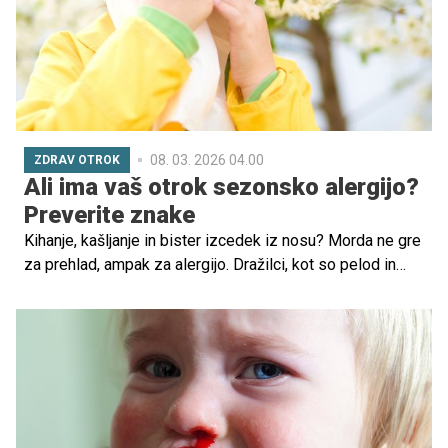
08. 03. 2026 04.00
ZDRAV OTROK
Ali ima vaš otrok sezonsko alergijo?
Preverite znake
Kihanje, kašljanje in bister izcedek iz nosu? Morda ne gre
za prehlad, ampak za alergijo. Dražilci, kot so pelod in
plesen, lahko povzročijo resne težave – tudi pri otrocih.
Čeprav odrasli hitro prepoznamo svoje simptome
alergije, je pri otrocih razlikovanje med prehladom in
alergijo lahko zahtevno.