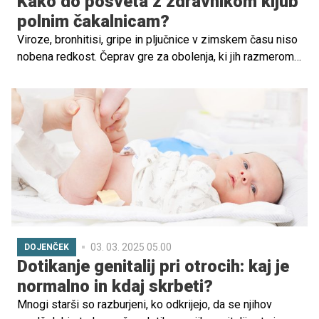
Kako do posveta z zdravnikom kljub
polnim čakalnicam?
Viroze, bronhitisi, gripe in pljučnice v zimskem času niso
nobena redkost. Čeprav gre za obolenja, ki jih razmeroma
dobro poznamo in jih tudi precej hitro prepoznamo, se ni
ravno pametno igrati zdravnike in postavljati domačih
diagnoz, še posebej ko zbolijo otroci. A tudi misel na
polne čakalnice pediatričnih ali splošnih ambulant v takih
trenutkih ni ravno pomirjujoča. Na srečo obstaja srednja
pot!
03. 03. 2025 05.00
DOJENČEK
Dotikanje genitalij pri otrocih: kaj je
normalno in kdaj skrbeti?
Mnogi starši so razburjeni, ko odkrijejo, da se njihov