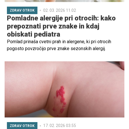
02. 03. 2026 11.02
ZDRAV OTROK
Pomladne alergije pri otrocih: kako
prepoznati prve znake in kdaj
obiskati pediatra
Pomlad prinaša cvetni prah in alergene, ki pri otrocih
pogosto povzročijo prve znake sezonskih alergij.
17. 02. 2026 03.55
ZDRAV OTROK