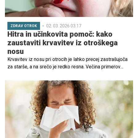
02. 03. 2026 03.17
ZDRAV OTROK
Hitra in učinkovita pomoč: kako
zaustaviti krvavitev iz otroškega
nosu
Krvavitev iz nosu pri otrocih je lahko precej zastrašujoča
za starše, a na srečo je redko resna. Večina primerov
vključuje minimalno izgubo krvi in ne predstavlja
nevarnosti za življenje. Kljub temu je izjemno pomembno,
da poznamo pravilne ukrepe in se izognemo pogostim
napakam, ki jih starši nehote delajo.