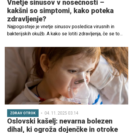
Vnetje sinusov v nosečnosti –
kakšni so simptomi, kako poteka
zdravljenje?
Najpogosteje je vnetje sinusov posledica virusnih in
bakterijskih okužb. A kako se lotiti zdravljenja, če se to
zgodi v nosečnosti? Preverite.
04. 11. 2025 03.14
ZDRAV OTROK
Oslovski kašelj: nevarna bolezen
dihal, ki ogroža dojenčke in otroke