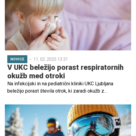
nalezljivih bolezni, imamo na dlani jasen odgovor, zakaj je
nujno poskrbeti za krepitev imunske odpornosti naših
malčkov. A kako se tega lotiti pri tistih najmlajših, ki so
najbolj dovzeti za okužbe?
11. 02. 2025 13.31
NOVICE
V UKC beležijo porast respiratornih
okužb med otroki
Na infekcijski in na pediatrični kliniki UKC Ljubljana
beležijo porast števila otrok, ki zaradi okužb z
respiratornim sincicijskim virusom (RSV) ali virusi gripe
potrebujejo bolnišnično zdravljenje. Staršem
novorojenčkov pa svetujejo, naj starejše sorojence nekaj
tednov ne peljejo v vrtec.