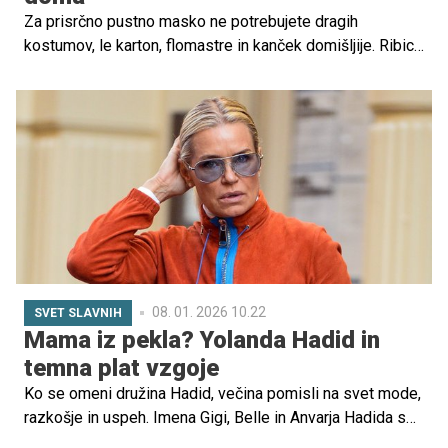
Za prisrčno pustno masko ne potrebujete dragih
kostumov, le karton, flomastre in kanček domišljije. Ribice
v Vrtcu Sonček v Šmarjeti so dokazale, kako hitro
nastanejo tiger, krona, ptiček ali muca in kako ponosen je
otrok, ko masko izdela, si jo nadene in jo "oživi".
Poskusite tudi vi: doma pripravite škarje, lepilo in barvni
karton ter skupaj ustvarite pustno masko, ki bo čudovita,
preprosta, prisrčna, edinstvena in dostopna.
08. 01. 2026 10.22
SVET SLAVNIH
Mama iz pekla? Yolanda Hadid in
temna plat vzgoje
Ko se omeni družina Hadid, večina pomisli na svet mode,
razkošje in uspeh. Imena Gigi, Belle in Anvarja Hadida so
že dolgo sinonim za prestižne modne piste in naslovnice