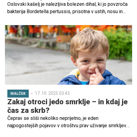
Oslovski kašelj je nalezljiva bolezen dihal, ki jo povzroča
bakterija Bordetella pertussis, prisotna v ustih, nosu in
žrelu okuženega posameznika. Bolezen se največkrat
pojavi pri otrocih in lahko povzroči dolgotrajne epizode
kašlja, ki trajajo od 4 do 8 tednov. Posebej ogroženi so
dojenčki in majhni otroci, pri katerih je potek bolezni
najtežji.
17. 10. 2025 03.43
MALČEK
Zakaj otroci jedo smrklje – in kdaj je
čas za skrb?
Čeprav se sliši nekoliko neprijetno, je eden
najpogostejših pojavov v otroštvu prav uživanje smrkljev.
Mnogi starši zaskrbljeno opazijo, da njihov malček med