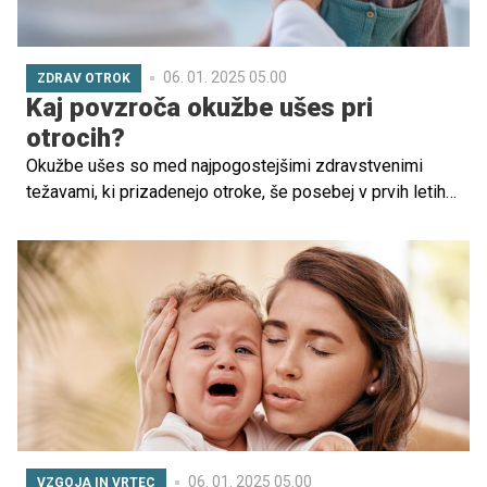
06. 01. 2025 05.00
ZDRAV OTROK
Kaj povzroča okužbe ušes pri
otrocih?
Okužbe ušes so med najpogostejšimi zdravstvenimi
težavami, ki prizadenejo otroke, še posebej v prvih letih
njihovega življenja. Pojavijo se lahko iz različnih razlogov
in so lahko zelo neprijetne za otroke, saj pogosto
povzročajo bolečine, slabo počutje in celo težave z
sluhom, če se ne zdravijo pravočasno.
06. 01. 2025 05.00
VZGOJA IN VRTEC