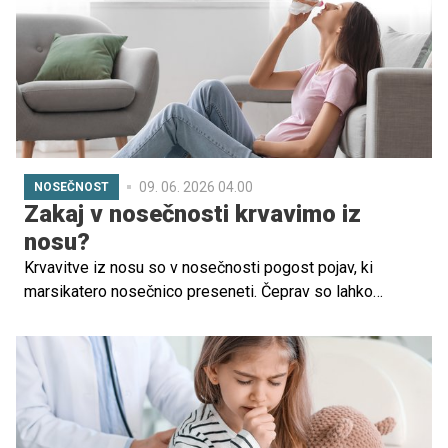
primerno nego kože.
09. 06. 2026 04.00
NOSEČNOST
Zakaj v nosečnosti krvavimo iz
nosu?
Krvavitve iz nosu so v nosečnosti pogost pojav, ki
marsikatero nosečnico preseneti. Čeprav so lahko
neprijetne ali celo zaskrbljujoče, so v večini primerov
nenevarne in povezane z naravnimi spremembami v
telesu.