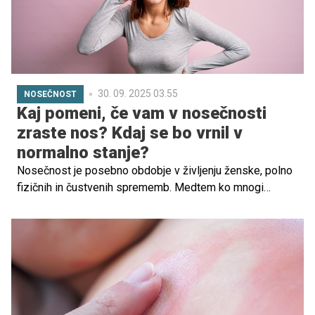
zdravje otroka.
30. 09. 2025 03.55
NOSEČNOST
Kaj pomeni, če vam v nosečnosti
zraste nos? Kdaj se bo vrnil v
normalno stanje?
Nosečnost je posebno obdobje v življenju ženske, polno
fizičnih in čustvenih sprememb. Medtem ko mnogi
pričakujejo 'nosečniški sijaj', bujnejše lase in sijočo kožo,
pa nekatere bodoče mamice opazijo tudi nepričakovano
spremembo – večji nos.