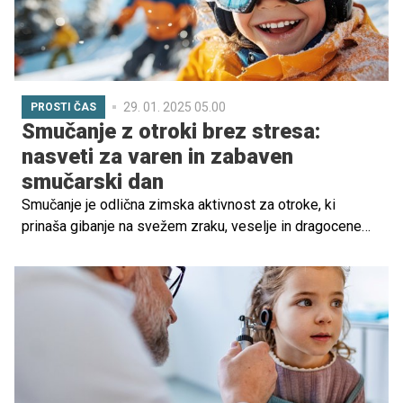
29. 01. 2025 05.00
PROSTI ČAS
Smučanje z otroki brez stresa:
nasveti za varen in zabaven
smučarski dan
Smučanje je odlična zimska aktivnost za otroke, ki
prinaša gibanje na svežem zraku, veselje in dragocene
družinske spomine. Da bo dan na snegu res brezskrben
in zabaven, sta ključni ustrezna oprema in dobra
organizacija. Kako se nanj najbolje pripraviti, svetuje
učiteljica smučanja Lea Nežmah.