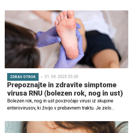
raztopino, pomagate si lahko ali z majhnim aspiratorjem
za nos, ali gazo, ali bombažnim robčkom. Prav tako je
dobro, da v otroško sobico postavite vlažilec zraka ali
posodico z vodo obesite na radiator in s tem povečate
vlažnost v prostoru.
01. 04. 2025 05.00
ZDRAV OTROK
Prepoznajte in zdravite simptome
virusa RNU (bolezen rok, nog in ust)
Bolezen rok, nog in ust povzročajo virusi iz skupine
enterovirusov, ki živijo v prebavnem traktu. Je zelo
nalezljiva, prenaša se direktno z osebe na osebo ali
indirektno preko predmeta. Za okužbo so najbolj dovzetni
vrtčevski otroci do 5. leta starosti. Redko zbolijo tudi