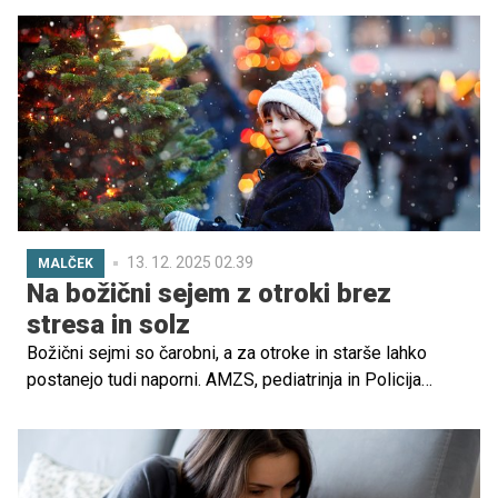
najuglednejših revij. A za bleščečo podobo se skriva
zapletena in pogosto boleča družinska zgodba, v kateri
ima osrednjo vlogo njihova mati – Yolanda Hadid,
nekdanja manekenka in resničnostna zvezdnica, ki so jo
mediji dolga leta označevali kot 'mamo iz pekla'.
13. 12. 2025 02.39
MALČEK
Na božični sejem z otroki brez
stresa in solz
Božični sejmi so čarobni, a za otroke in starše lahko
postanejo tudi naporni. AMZS, pediatrinja in Policija
ponujajo praktične nasvete, kako z otroki varno in
sproščeno na izlet – od vožnje z avtom in toplih oblačil
do zdravja in varnosti v praznični gneči ter ravnanja, če se
otrok izgubi. Da je dobra priprava res pomembna, vesta