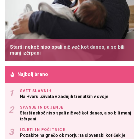
Starši nekoč niso spali nič več kot danes, a so bili
manj izčrpani
Najbolj brano
SVET SLAVNIH
Na Hvaru uživata v zadnjih trenutkih v dvoje
SPANJE IN DOJENJE
Starši nekoč niso spali nič več kot danes, a so bili manj
izčrpani
IZLETI IN POČITNICE
Pozabite na gnečo ob morju: ta slovenski kotiček je