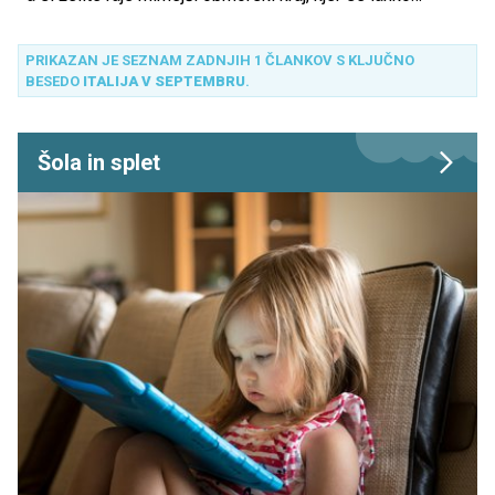
sprostite brez množic turistov? Sperlonga je prav takšen
biser – majhno, očarljivo mesto, ki ponuja varne plaže,
PRIKAZAN JE SEZNAM ZADNJIH 1 ČLANKOV S KLJUČNO
bogato zgodovino in prijazno vzdušje za starše in otroke.
BESEDO
ITALIJA V SEPTEMBRU
.
Šola in splet