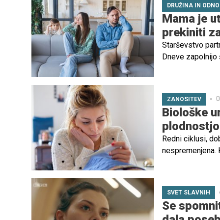
DRUŽINA IN ODNO
Mama je ut
prekiniti 
Starševstvo part
Dneve zapolnijo š
družinskega ritma
majhni, skrbi ne 
0
ZANOSITEV
Biološke u
plodnostjo
Redni ciklusi, do
nespremenjena. Ka
je čas za strokov
predstojnica Klin
SVET SLAVNIH
Se spomnit
dala pose