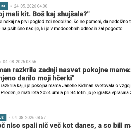
24. 05. 2026 04.00
OSI
oj mali kit. Boš kaj shujšala?"
e nekaj na prvi pogled zdi nedolžno, še ne pomeni, da nedolžno t
o na psihično nasilje, ki je v medosebnih odnosih žal pogosto
tvene zlorabe se namreč začenjajo povsem subtilno in žrtev
e ve, da je nadzorovana, poniževana, zasmehovana ... Skozi čas
nasilje vse jasnejše in bolj intenzivno, žrtev pa velikokrat pristan
ez občutka lastne vrednosti.
04. 08. 2026 08.56
man razkrila zadnji nasvet pokojne mame:
 njeno darilo moji hčerki"
razkrila kaj ji je pokojna mama Janelle Kidman svetovala o vzgoj
 Preden je mati leta 2024 umrla pri 84 letih, jo je igralka vprašala 
e hčerke Sunday Rose, ki si je želela vstopiti v svet mode.
04. 08. 2026 08.57
JE
č niso spali nič več kot danes, a so bili m