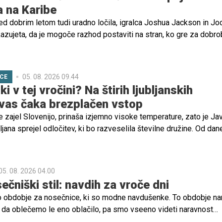
 na Karibe
ed dobrim letom tudi uradno ločila, igralca Joshua Jackson in Jo
azujeta, da je mogoče razhod postaviti na stran, ko gre za dobro
05. 08. 2026 09.44
ICE
i v tej vročini? Na štirih ljubljanskih
 vas čaka brezplačen vstop
 je zajel Slovenijo, prinaša izjemno visoke temperature, zato je Ja
jana sprejel odločitev, ki bo razveselila številne družine. Od dan
top na štiri ljubljanska kopališča brezplačen za vse obiskovalce.
05. 08. 2026 04.00
ečniški stil: navdih za vroče dni
no obdobje za nosečnice, ki so modne navdušenke. To obdobje n
da oblečemo le eno oblačilo, pa smo vseeno videti naravnost
jte si nekaj idej za poletne nosečniške stajlinge, ki vas bodo pra