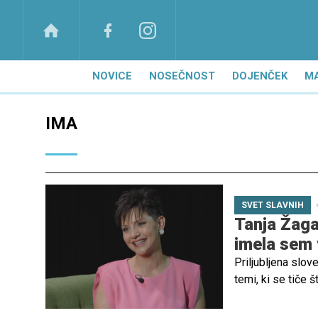
NOVICE
NOSEČNOST
DOJENČEK
M
IMA
SVET SLAVNIH
Tanja Žaga
imela sem 
Priljubljena slo
temi, ki se tiče š
v resnici otroci 
odraščanja in pou