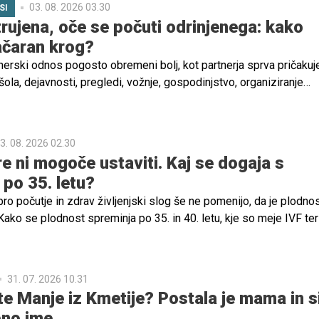
03. 08. 2026 03.30
SI
rujena, oče se počuti odrinjenega: kako
začaran krog?
nerski odnos pogosto obremeni bolj, kot partnerja sprva pričakuje
ola, dejavnosti, pregledi, vožnje, gospodinjstvo, organiziranje
 in nenehno prilagajanje potrebam otrok. Tudi ko otroci niso več
izginejo, temveč se pogosto le preoblikujejo.
3. 08. 2026 02.30
re ni mogoče ustaviti. Kaj se dogaja s
 po 35. letu?
bro počutje in zdrav življenjski slog še ne pomenijo, da je plodno
ko se plodnost spreminja po 35. in 40. letu, kje so meje IVF ter
no pomoč, je pojasnila izr. prof. dr. Helena Ban Frangež, dr. med.,
ičnega oddelka za reprodukcijo na Ginekološki kliniki UKC Ljublja
31. 07. 2026 10.31
e Manje iz Kmetije? Postala je mama in s
bno ime