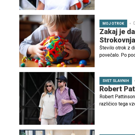
otroka
0
MOJ OTROK
Zakaj je d
Strokovnjak
Število otrok z d
povečalo. Po pod
ima danes avtizem
in odpira vprašan
prepoznamo.
SVET SLAVNIH
Robert Pa
Robert Pattinso
različico tega vz
Waterhouse, ga n