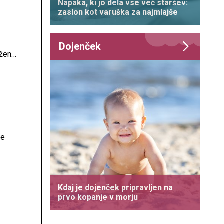
Napaka, ki jo dela vse več staršev:
zaslon kot varuška za najmlajše
Dojenček
rženci
ne
Kdaj je dojenček pripravljen na
prvo kopanje v morju