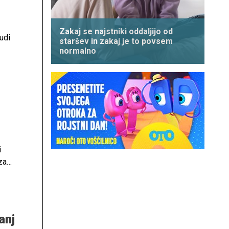
Zakaj se najstniki oddaljijo od
udi
staršev in zakaj je to povsem
normalno
e na
i
za
anj