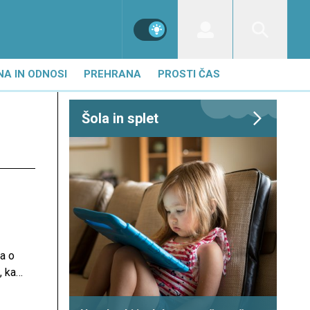
NA IN ODNOSI
PREHRANA
PROSTI ČAS
Šola in splet
a o
 kaj
jega