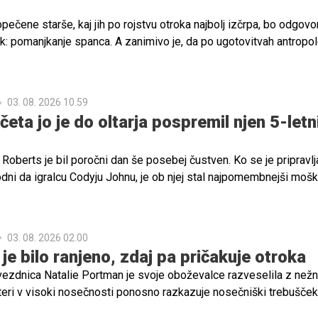
ečene starše, kaj jih po rojstvu otroka najbolj izčrpa, bo odgovo
k: pomanjkanje spanca. A zanimivo je, da po ugotovitvah antropo
spanja naši predniki starševstva verjetno niso doživljali kot tako
anega in izčrpavajočega, kot ga pogosto doživljamo danes. Zakaj
03. 08. 2026 10.59
ta jo je do oltarja pospremil njen 5-letn
oberts je bil poročni dan še posebej čustven. Ko se je pripravlja
dni da igralcu Codyju Johnu, je ob njej stal najpomembnejši mošk
njen petletni sin Rhodes, ki jo je pospremil do oltarja.
03. 08. 2026 02.00
je bilo ranjeno, zdaj pa pričakuje otroka
zdnica Natalie Portman je svoje oboževalce razveselila z než
ateri v visoki nosečnosti ponosno razkazuje nosečniški trebušček
 Ob fotografiji je zapisala, da odšteva dneve do prihoda svojega