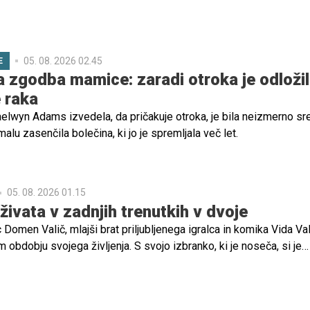
05. 08. 2026 02.45
E
va zgodba mamice: zaradi otroka je odloži
e raka
aelwyn Adams izvedela, da pričakuje otroka, je bila neizmerno sr
malu zasenčila bolečina, ki jo je spremljala več let.
05. 08. 2026 01.15
živata v zadnjih trenutkih v dvoje
 Domen Valič, mlajši brat priljubljenega igralca in komika Vida Val
obdobju svojega življenja. S svojo izbranko, ki je noseča, si je
 Hvaru, kjer sta ujela nekaj čudovitih poletnih trenutkov.