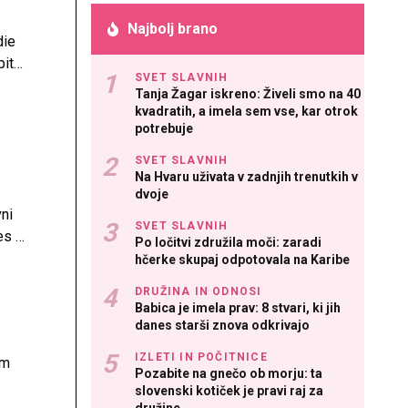
Najbolj brano
die
bit
SVET SLAVNIH
Tanja Žagar iskreno: Živeli smo na 40
kvadratih, a imela sem vse, kar otrok
potrebuje
SVET SLAVNIH
Na Hvaru uživata v zadnjih trenutkih v
dvoje
vni
SVET SLAVNIH
es pa
Po ločitvi združila moči: zaradi
hčerke skupaj odpotovala na Karibe
DRUŽINA IN ODNOSI
Babica je imela prav: 8 stvari, ki jih
danes starši znova odkrivajo
IZLETI IN POČITNICE
am
Pozabite na gnečo ob morju: ta
slovenski kotiček je pravi raj za
v