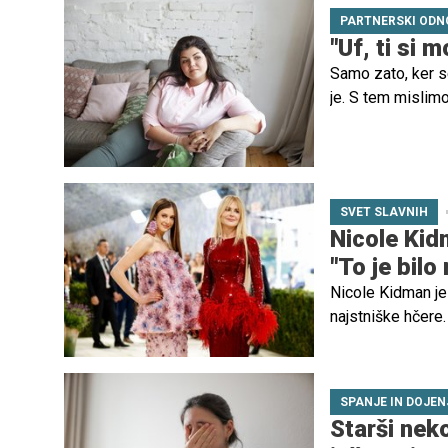
PARTNERSKI ODN
"Uf, ti si m
Samo zato, ker s
je. S tem mislim
spregledano. Čus
običajno sploh n
postaja tovrstno 
robu obupa in br
SVET SLAVNIH
Nicole Kid
"To je bilo
Nicole Kidman je 
najstniške hčere.
nasvet glede svoj
SPANJE IN DOJEN
Starši neko