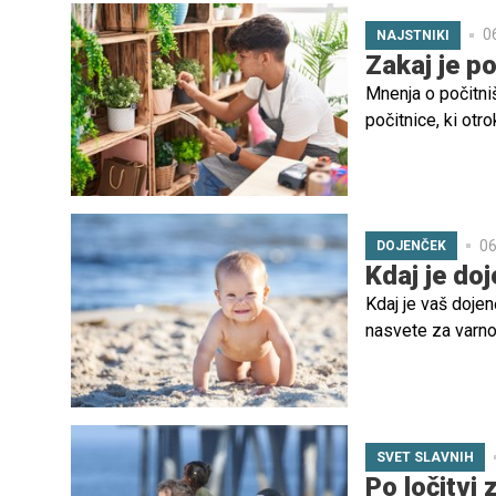
popolni pogoji, a
0
NAJSTNIKI
Zakaj je p
Mnenja o počitni
počitnice, ki otr
privzgajanja delo
06
DOJENČEK
Kdaj je do
Kdaj je vaš dojen
nasvete za varno 
SVET SLAVNIH
Po ločitvi 