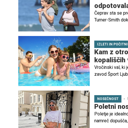
odpotovala
Čeprav sta se pr
Turner-Smith dok
otroka.
IZLETI IN POČITN
Kam z otrok
kopališčih
Vročinski val, ki
zavod Šport Ljubl
do preklica je vs
NOSEČNOST
Poletni nos
Poletje je ideal
namreč dopušča, 
fantastično. Ogle