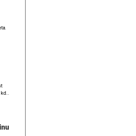
ta.
st
 kdaj
na.
inu