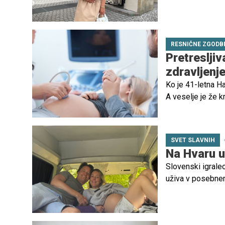
gotovo navdušili.
RESNIČNE ZGODB
Pretreslji
zdravljenj
Ko je 41-letna H
A veselje je že k
SVET SLAVNIH
Na Hvaru u
Slovenski igralec
uživa v posebnem 
privoščil oddih na