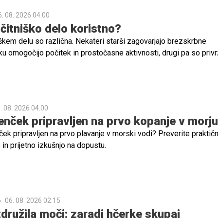
mpak odnosi, bližina in občutek varnosti.
6. 08. 2026 04.00
očitniško delo koristno?
škem delu so različna. Nekateri starši zagovarjajo brezskrbne
oku omogočijo počitek in prostočasne aktivnosti, drugi pa so priv
vnih navad. V tem primeru je odlična izbira počitniško delo.
. 08. 2026 04.00
jenček pripravljen na prvo kopanje v morju
ček pripravljen na prvo plavanje v morski vodi? Preverite praktič
in prijetno izkušnjo na dopustu.
06. 08. 2026 02.15
združila moči: zaradi hčerke skupaj