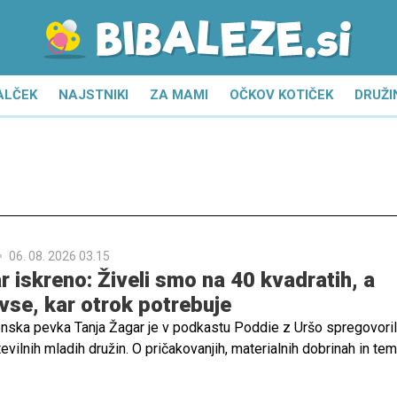
ALČEK
NAJSTNIKI
ZA MAMI
OČKOV KOTIČEK
DRUŽI
06. 08. 2026 03.15
r iskreno: Živeli smo na 40 kvadratih, a
vse, kar otrok potrebuje
venska pevka Tanja Žagar je v podkastu Poddie z Uršo spregovoril
tevilnih mladih družin. O pričakovanjih, materialnih dobrinah in tem,
najbolj potrebujejo za srečno otroštvo. Ob tem se je spomnila svo
darila, da za ljubeč dom niso najpomembnejši veliki prostori in