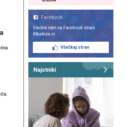
družine
Facebook
Sledite nam na Facebook strani
la
Bibaleze.si
Všečkaj stran
ečna.
Najstniki
iča,