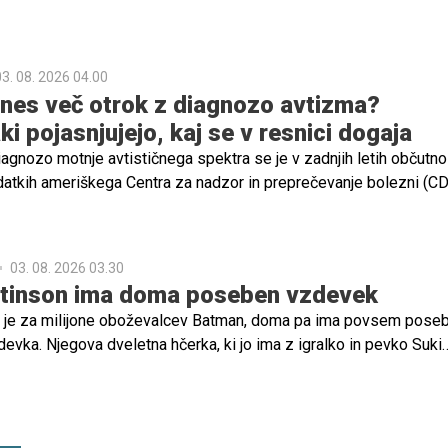
3. 08. 2026 04.00
anes več otrok z diagnozo avtizma?
i pojasnjujejo, kaj se v resnici dogaja
iagnozo motnje avtističnega spektra se je v zadnjih letih občutno
atkih ameriškega Centra za nadzor in preprečevanje bolezni (C
 približno vsak 31. otrok. Ta podatek pri številnih starših vzbuj
ja, ali avtizem postaja vse pogostejši ali pa ga danes le bolje
03. 08. 2026 03.30
ttinson ima doma poseben vzdevek
n je za milijone oboževalcev Batman, doma pa ima povsem pose
devka. Njegova dveletna hčerka, ki jo ima z igralko in pevko Suki
amreč kliče kar "Oči Batman" in za to obstaja zelo simpatičen raz