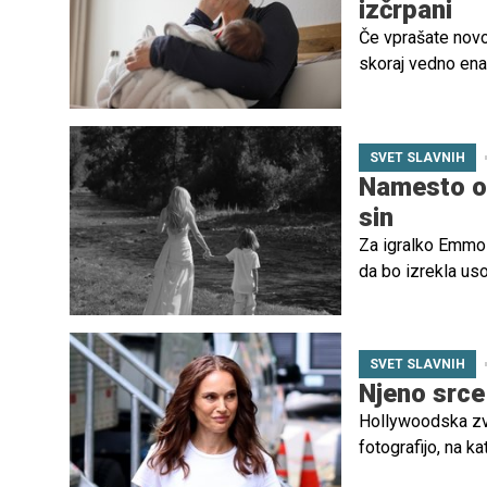
izčrpani
Če vprašate novop
skoraj vedno ena
in raziskovalcev 
izrazito nepresp
SVET SLAVNIH
Namesto oče
sin
Za igralko Emmo R
da bo izrekla uso
njenem življenju, 
SVET SLAVNIH
Njeno srce 
Hollywoodska zve
fotografijo, na k
ga nežno objema.