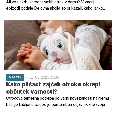
Ali vas skrbi varnost vaših otrok v domu? V zadnji
epizodi oddaje Delovna akcija so prikazali, kako lahko
preprosti ukrepi, kot so namestitev varnostnih vratc na
stopnicah, močno izboljšajo varnost vaših najmlajših.
20. 03. 2025 05.00
MALČEK
Kako plišast zajček otroku okrepi
občutek varnosti?
Otrokova temeljna potreba po varni navezanosti na njemu
bližnjo ljubljeno osebo je pomemben dejavnik v razvoju
otroka. Razvije se v prvih 18 mesecih in se odraža v