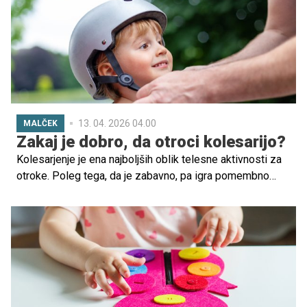
13. 04. 2026 04.00
MALČEK
Zakaj je dobro, da otroci kolesarijo?
Kolesarjenje je ena najboljših oblik telesne aktivnosti za
otroke. Poleg tega, da je zabavno, pa igra pomembno
vlogo pri razvoju motoričnih spretnosti, krepitvi mišic,
izboljšanju ravnotežja in razvoju koordinacije. Z rednim
kolesarjenjem otrok gradi tudi kardiovaskularno
vzdržljivost in samostojnost.