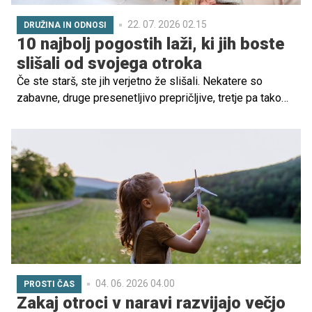
22. 07. 2026 02.15
DRUŽINA IN ODNOSI
10 najbolj pogostih laži, ki jih boste
slišali od svojega otroka
Če ste starš, ste jih verjetno že slišali. Nekatere so
zabavne, druge presenetljivo prepričljive, tretje pa tako
pogoste, da bi si zaslužile mesto v priročniku otroštva.
Čeprav nas lahko spravijo ob živce, je laganje pri otrocih
pogosto normalen del razvoja in ne nujno znak težav v
vedenju. Otroci se tako učijo razumeti odzive drugih ljudi,
preizkušajo meje in razvijajo socialne spretnosti.
04. 06. 2026 04.00
PROSTI ČAS
Zakaj otroci v naravi razvijajo večjo