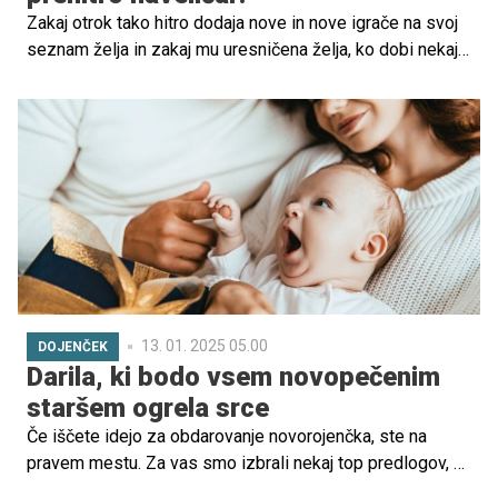
Zakaj otrok tako hitro dodaja nove in nove igrače na svoj
seznam želja in zakaj mu uresničena želja, ko dobi nekaj,
kar si je želel, predstavlja zgolj predmet kratkotrajnega
zanimanja?
13. 01. 2025 05.00
DOJENČEK
Darila, ki bodo vsem novopečenim
staršem ogrela srce
Če iščete idejo za obdarovanje novorojenčka, ste na
pravem mestu. Za vas smo izbrali nekaj top predlogov, ki
so uporabni in se jih bo novopečena družinica prav