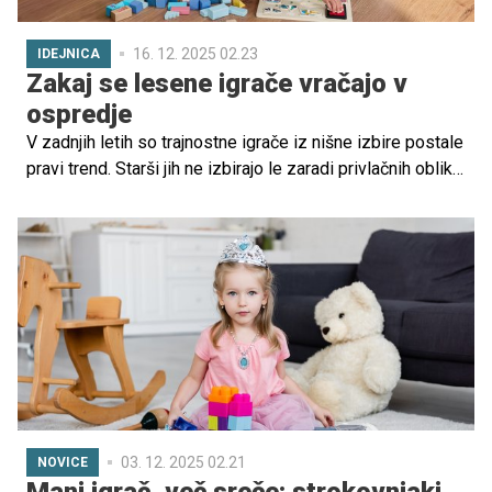
16. 12. 2025 02.23
IDEJNICA
Zakaj se lesene igrače vračajo v
ospredje
V zadnjih letih so trajnostne igrače iz nišne izbire postale
pravi trend. Starši jih ne izbirajo le zaradi privlačnih oblik
in izgledov, temveč zaradi premišljenih razlogov, saj so
trpežne, varne, izdelane iz naravnih ali obnovljivih
materialov, hkrati pa podpirajo otrokov razvoj in
zmanjšujejo vpliv na okolje.
03. 12. 2025 02.21
NOVICE