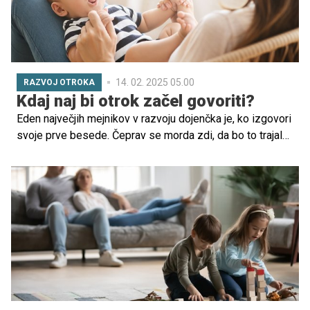
14. 02. 2025 05.00
RAZVOJ OTROKA
Kdaj naj bi otrok začel govoriti?
Eden največjih mejnikov v razvoju dojenčka je, ko izgovori
svoje prve besede. Čeprav se morda zdi, da bo to trajalo
dlje, kot si želite, se jezikovni razvoj začne že pred
rojstvom. Preberite, kdaj lahko pričakujete prve besede in
kako lahko spodbudite svojega malčka, da se začne
izražati.