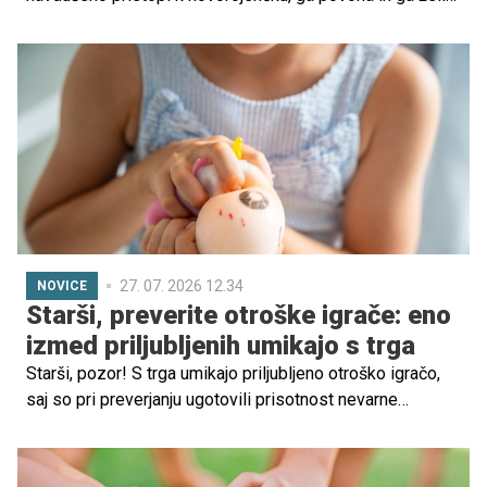
'poljubiti' z lizanjem po obrazu, rokah ali nogah. Za
marsikoga je to znak nežnosti in sprejemanja novega
člana družine, vendar se hkrati pojavi vprašanje: je pasje
lizanje dojenčka varno ali bi ga morali preprečiti?
27. 07. 2026 12.34
NOVICE
Starši, preverite otroške igrače: eno
izmed priljubljenih umikajo s trga
Starši, pozor! S trga umikajo priljubljeno otroško igračo,
saj so pri preverjanju ugotovili prisotnost nevarne
kemikalije, ki lahko predstavlja tveganje za zdravje otrok.