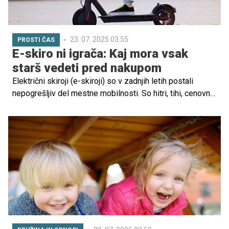
23. 07. 2025 03.55
PROSTI ČAS
E-skiro ni igrača: Kaj mora vsak
starš vedeti pred nakupom
Električni skiroji (e-skiroji) so v zadnjih letih postali
nepogrešljiv del mestne mobilnosti. So hitri, tihi, cenovno
dostopni in mladim ponujajo občutek svobode ter
samostojnosti. A za priročnostjo se skrivajo tudi številna
varnostna tveganja – zlasti kadar jih vozijo otroci in
mladostniki brez ustreznega znanja, izkušenj ali zaščitne
opreme.