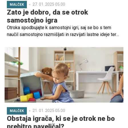
27. 01. 2025 05.00
MALČEK
Zato je dobro, da se otrok
samostojno igra
Otroka spodbujajte k samostojni igri, saj se bo s tem
naučil samostojno razmišljati in razvijati lastne ideje ter
rešitve, hkrati pa bo krepil svojo kreativnost in razvijal
domišljijo.
21. 01. 2025 05.00
MALČEK
Obstaja igrača, ki se je otrok ne bo
prehitro naveličal?