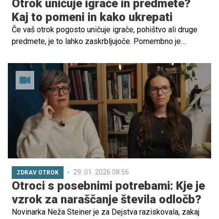
Otrok uničuje igrače in predmete?
Kaj to pomeni in kako ukrepati
Če vaš otrok pogosto uničuje igrače, pohištvo ali druge
predmete, je to lahko zaskrbljujoče. Pomembno je
razumeti, da takšno vedenje običajno ni namenjeno
škodovanju, temveč je lahko posledica različnih
dejavnikov, kot so razvojne faze, čustvene potrebe ali
vpliv iz okolja.
29. 01. 2026 08.56
ZDRAV OTROK
Otroci s posebnimi potrebami: Kje je
vzrok za naraščanje števila odločb?
Novinarka Neža Steiner je za Dejstva raziskovala, zakaj