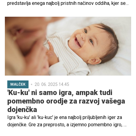
predstavlja enega najbolj pristnih načinov oddiha, kjer se
prepletajo stik z naravo, druženje in sproščeno vzdušje.
Ne gre le za dopust, temveč za življenjski slog, ki nudi
popoln oddih od hitrega vsakdana.
20. 06. 2025 14.45
MALČEK
'Ku-ku' ni samo igra, ampak tudi
pomembno orodje za razvoj vašega
dojenčka
Igra 'ku-ku' ali 'ku-kuc' je ena najbolj priljubljenih iger za
dojenčke. Gre za preprosto, a izjemno pomembno igro, v
kateri odrasla oseba skrije obraz z rokami ali drugim