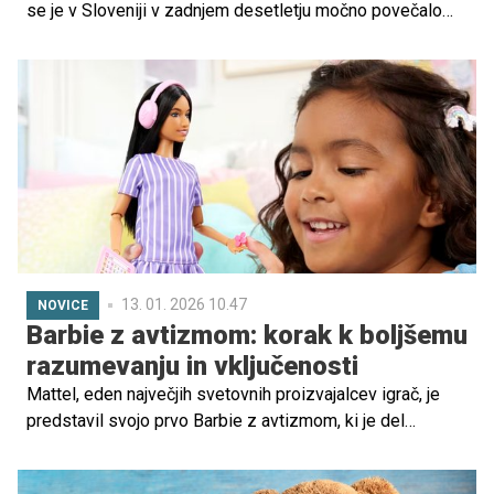
se je v Sloveniji v zadnjem desetletju močno povečalo
število odločb o usmerjanju otrok s posebnimi potrebami.
Danes jih je v osnovnih in srednjih šolah že skoraj 25
tisoč. Kaj se skriva za temi številkami? So otroci danes
drugačni ali jih končno bolje prepoznavamo?
13. 01. 2026 10.47
NOVICE
Barbie z avtizmom: korak k boljšemu
razumevanju in vključenosti
Mattel, eden največjih svetovnih proizvajalcev igrač, je
predstavil svojo prvo Barbie z avtizmom, ki je del
priljubljene linije Barbie Fashionistas.