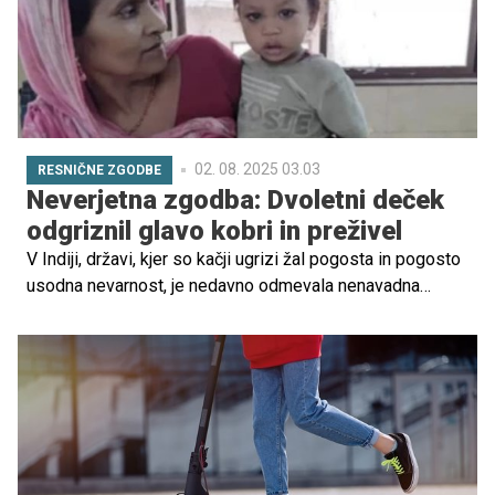
02. 08. 2025 03.03
RESNIČNE ZGODBE
Neverjetna zgodba: Dvoletni deček
odgriznil glavo kobri in preživel
V Indiji, državi, kjer so kačji ugrizi žal pogosta in pogosto
usodna nevarnost, je nedavno odmevala nenavadna
zgodba o pogumu in sreči. Dvoletni deček Govinda
Kumar je na zelo nenavaden način preživel skoraj usodno
srečanje s kobro, tako da ji je odgriznil glavo.