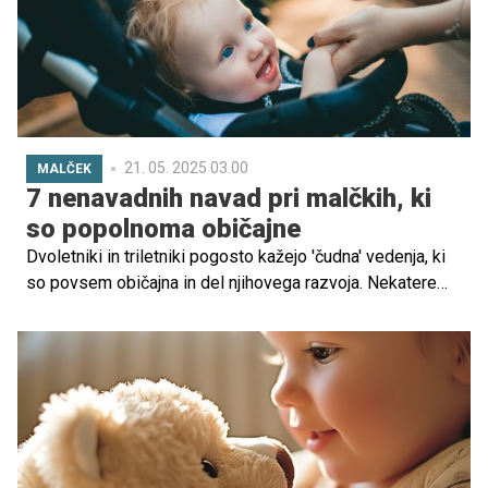
21. 05. 2025 03.00
MALČEK
7 nenavadnih navad pri malčkih, ki
so popolnoma običajne
Dvoletniki in triletniki pogosto kažejo 'čudna' vedenja, ki
so povsem običajna in del njihovega razvoja. Nekatere
navade lahko staršem povzročijo zmedo, vendar večina
teh vedenj z odraščanjem mine. V tem članku bomo
raziskali sedem čudnih vedenj, ki jih otroci pogosto
izvajajo, in podali nasvete, kako se z njimi spoprijeti.