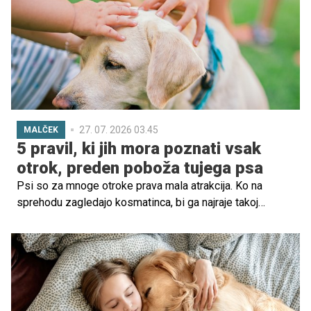
27. 07. 2026 03.45
MALČEK
5 pravil, ki jih mora poznati vsak
otrok, preden poboža tujega psa
Psi so za mnoge otroke prava mala atrakcija. Ko na
sprehodu zagledajo kosmatinca, bi ga najraje takoj
pobožali, ga objeli ali stekli proti njemu. A strokovnjaki
opozarjajo: tudi prijazen in ljubek pes ni vedno pripravljen
na stik z neznancem. Otroci se morajo naučiti, kako se
psu približati na varen način – zase in za žival.