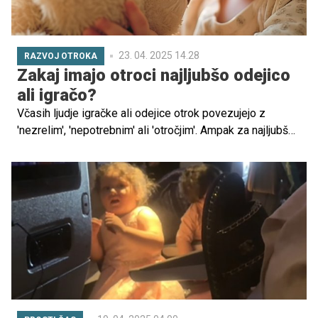
23. 04. 2025 14.28
RAZVOJ OTROKA
Zakaj imajo otroci najljubšo odejico
ali igračo?
Včasih ljudje igračke ali odejice otrok povezujejo z
'nezrelim', 'nepotrebnim' ali 'otročjim'. Ampak za najljubšo
odejico ali igračo stojijo pomembni razlogi in imajo
številne pomene. Vsekakor pa so dobre za otrokov
razvoj!