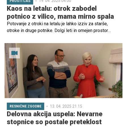
19. 04. 2025 04.00
PROSTI ČAS
Kaos na letalu: otrok zabodel
potnico z vilico, mama mirno spala
Potovanje z otroki na letalu je lahko izziv za starše,
otroke in druge potnike. Dolgi leti in omejen prostor
pogosto povzročijo nemir, ki vpliva na vse. Starši so
odgovorni za to, da njihovi otroci ne motijo drugih
potnikov, a to ni vedno lahka naloga.
13. 04. 2025 21.15
RESNIČNE ZGODBE
Delovna akcija uspela: Nevarne
stopnice so postale preteklost