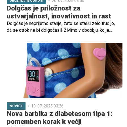
20. 07. 2025 03.50
DRUŽINA IN ODNOSI
Dolgčas je priložnost za
ustvarjalnost, inovativnost in rast
Dolgčas je neprijetno stanje, zato se starši zelo trudijo,
da se otrok ne bi dolgočasil. Živimo v obdobju, ko je
otrok vključen v nešteto aktivnosti, načrtuje se mu vsako
uro prostega časa, ima organizirana praznovanja rojstnih
dni, kjer animatorji poskrbijo, da otroci ne rabijo preveč
razmišljati, kako naj se zabavajo. Ko je otrok prepuščen
sam sebi, mu je na voljo zaslon, kjer je zopet zabava
zagotovljena brez aktivnega mišljenja.
10. 07. 2025 03.26
NOVICE
Nova barbika z diabetesom tipa 1:
pomemben korak k večji