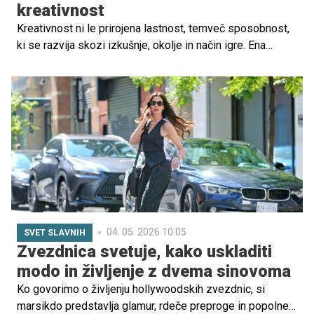
kreativnost
Kreativnost ni le prirojena lastnost, temveč sposobnost,
ki se razvija skozi izkušnje, okolje in način igre. Ena
najmočnejših spremenljivk, ki vpliva na razvoj otroške
ustvarjalnosti, je prav okolje, v katerem otrok odrašča in
se igra. V zadnjih letih vse več raziskav kaže, da ima
narava pri tem izjemno pomembno vlogo.
04. 05. 2026 10.05
SVET SLAVNIH
Zvezdnica svetuje, kako uskladiti
modo in življenje z dvema sinovoma
Ko govorimo o življenju hollywoodskih zvezdnic, si
marsikdo predstavlja glamur, rdeče preproge in popolne