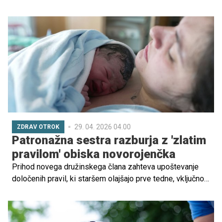
modne kombinacije. A za Anne Hathaway je realnost
precej drugačna, pogosto vključuje tekanje za otroki,
improvizirano igro in kot sama pravi, pripravljenost na
košarko kadarkoli in kjerkoli.
29. 04. 2026 04.00
ZDRAV OTROK
Patronažna sestra razburja z 'zlatim
pravilom' obiska novorojenčka
Prihod novega družinskega člana zahteva upoštevanje
določenih pravil, ki staršem olajšajo prve tedne, vključno
z omejitvami glede pestovanja otroka.