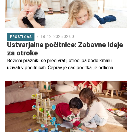
18. 12. 2025 02.00
PROSTI ČAS
Ustvarjalne počitnice: Zabavne ideje
za otroke
Božični prazniki so pred vrati, otroci pa bodo kmalu
uživali v počitnicah. Čeprav je čas počitka, je odlična
priložnost, da jih zaposlimo na zabaven in poučen način.
V nadaljevanju smo zbrali super ideje, kako otroka aktivno
vključiti, razvijati njegovo ustvarjalnost in hkrati ohraniti
praznično vzdušje.