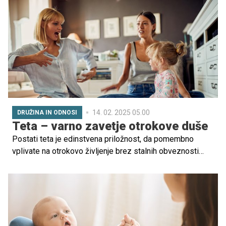
močni potrebi iskanja bližine in stika z otroku bližnjo
osebo (najpogosteje v zgodnjih razvojnih fazah z mamo).
Zgolj če otrok v varni navezanosti razvije občutek, da so
njegove čustvene in fizične potrebe prepoznane in
ustrezno izpolnjene, bo lahko navezanost razvil v
čustveno bližino in si dovolil ohranjati občutek lastne
vrednosti v ljubečih, varnih odnosih.
14. 02. 2025 05.00
DRUŽINA IN ODNOSI
Teta – varno zavetje otrokove duše
Postati teta je edinstvena priložnost, da pomembno
vplivate na otrokovo življenje brez stalnih obveznosti
starševstva. Kot teta lahko uživate v najboljših delih
družinskega življenja – brezpogojni ljubezni, smehu in
cenjenih spominih –, hkrati pa ustvarite poseben odnos s
svojimi nečaki in nečakinjami.