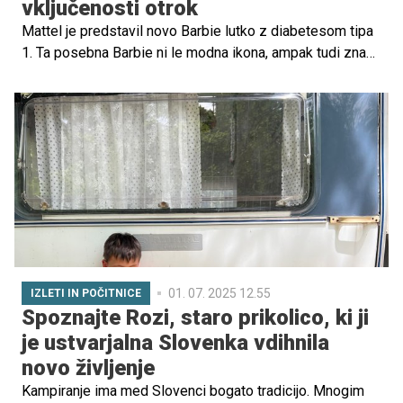
vključenosti otrok
Mattel je predstavil novo Barbie lutko z diabetesom tipa
1. Ta posebna Barbie ni le modna ikona, ampak tudi znak
podpore in vidnosti za otroke z diabetesom.
01. 07. 2025 12.55
IZLETI IN POČITNICE
Spoznajte Rozi, staro prikolico, ki ji
je ustvarjalna Slovenka vdihnila
novo življenje
Kampiranje ima med Slovenci bogato tradicijo. Mnogim