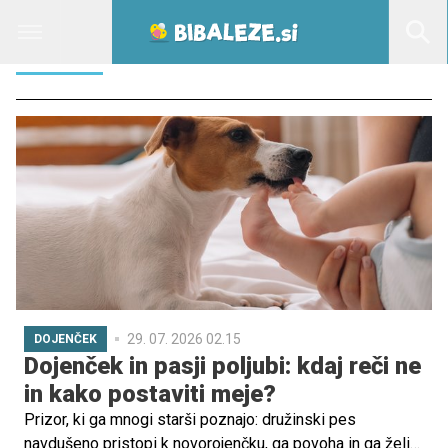
IGRAČA
29. 07. 2026 02.15
DOJENČEK
Dojenček in pasji poljubi: kdaj reči ne
in kako postaviti meje?
Prizor, ki ga mnogi starši poznajo: družinski pes
navdušeno pristopi k novorojenčku, ga povoha in ga želi