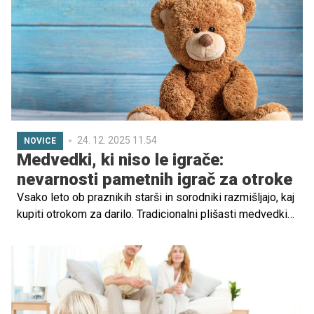
24. 12. 2025 11.54
NOVICE
Medvedki, ki niso le igrače:
nevarnosti pametnih igrač za otroke
Vsako leto ob praznikih starši in sorodniki razmišljajo, kaj
kupiti otrokom za darilo. Tradicionalni plišasti medvedki
veljajo za klasično izbiro: prijazni, mehki in ljubeznivi. A
letos so nekateri znanstveniki, raziskovalci in otroški
strokovnjaki izrazili skrb, da medvedki, predvsem tisti z
vgrajeno tehnologijo ali umetno inteligenco, morda niso
najboljša izbira za božično darilo.