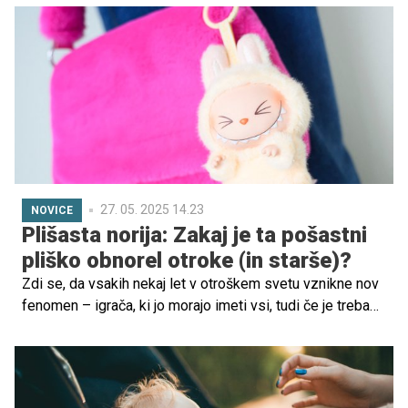
predmetom, nato pa se hitro odkrije in reče 'ku-ku'. Ta igra
ni le zabavna, temveč ima tudi ključno vlogo pri razvoju
dojenčkov.
27. 05. 2025 14.23
NOVICE
Plišasta norija: Zakaj je ta pošastni
pliško obnorel otroke (in starše)?
Zdi se, da vsakih nekaj let v otroškem svetu vznikne nov
fenomen – igrača, ki jo morajo imeti vsi, tudi če je treba
zanjo stati v vrsti, prebrskati internet ali ... celo koga
odriniti. Letos to vlogo igra Labubu – droben, kosmat
pliško z ostrimi zobmi, ki je hkrati prikupen in nekoliko
strašen. In prav to otroci očitno obožujejo.