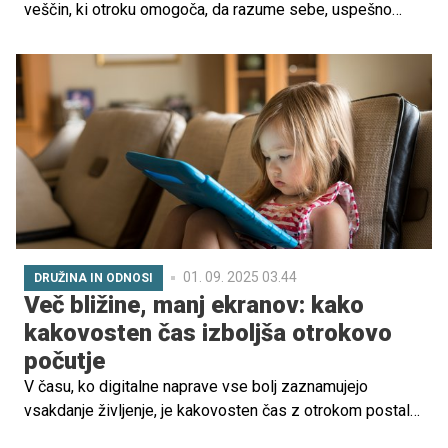
veščin, ki otroku omogoča, da razume sebe, uspešno
komunicira z drugimi, se spopada z izzivi in gradi
kakovostne odnose. V času, ko so čustvene stiske vse
pogostejše, imajo starši ključno vlogo pri tem, kako se
otrok nauči prepoznavati in izražati čustva.
01. 09. 2025 03.44
DRUŽINA IN ODNOSI
Več bližine, manj ekranov: kako
kakovosten čas izboljša otrokovo
počutje
V času, ko digitalne naprave vse bolj zaznamujejo
vsakdanje življenje, je kakovosten čas z otrokom postal
redek, a ključen element vzgoje. Pristna prisotnost,