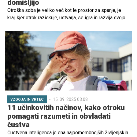
domišljijo
Otroška soba je veliko več kot le prostor za spanje, je
kraj, kjer otrok raziskuje, ustvarja, se igra in razvija svojo
domišljijo. Pravilno zasnovan prostor lahko spodbuja
kreativnost, učenje in družinsko povezovanje, hkrati pa
postane kotiček, kjer vsak dan doživlja male avanture.
15. 09. 2025 03.08
VZGOJA IN VRTEC
11 učinkovitih načinov, kako otroku
pomagati razumeti in obvladati
čustva
Čustvena inteligenca je ena najpomembnejših življenjskih