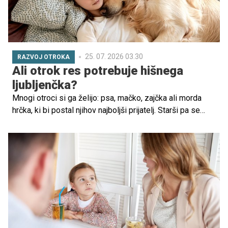
25. 07. 2026 03.30
RAZVOJ OTROKA
Ali otrok res potrebuje hišnega
ljubljenčka?
Mnogi otroci si ga želijo: psa, mačko, zajčka ali morda
hrčka, ki bi postal njihov najboljši prijatelj. Starši pa se
pogosto znajdejo pred dilemo: ali bo hišni ljubljenček
otroku res koristil ali bo postal le še ena obveznost za
odrasle?