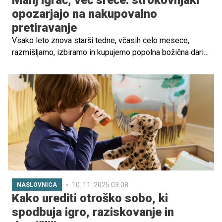
Manj igrač, več sreče: strokovnjaki
opozarjajo na nakupovalno
pretiravanje
Vsako leto znova starši tedne, včasih celo mesece,
razmišljamo, izbiramo in kupujemo popolna božična darila
za otroke. Iščemo igrače, ki so poučne, zanimive,
trendovske, "must-have", takšne, ki naj bi naredile
božično jutro popolno ...
10. 11. 2025 03.08
NASLOVNICA
Kako urediti otroško sobo, ki
spodbuja igro, raziskovanje in