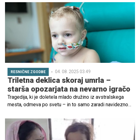
osredotočena pozornost in skupne izkušnje ustvarjajo
temelje za otrokov čustveni razvoj, občutek varnosti in
zdrav odnos z okolico. Prav v digitalni dobi postaja
zavestno preživljanje časa z otrokom pomembnejše kot
kadarkoli prej.
04. 08. 2025 03.49
RESNIČNE ZGODBE
Triletna deklica skoraj umrla –
starša opozarjata na nevarno igračo
Tragedija, ki je doletela mlado družino iz avstralskega
mesta, odmeva po svetu – in to samo zaradi navidezno
nedolžne igrače. Triletna deklica Millie se je namreč po
zaužitju dveh majhnih magnetov borila za življenje.