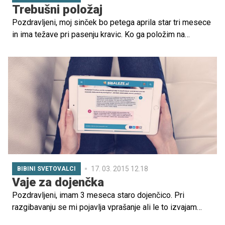
Trebušni položaj
Pozdravljeni, moj sinček bo petega aprila star tri mesece
in ima težave pri pasenju kravic. Ko ga položim na
trebušček začne sesati prstek, ko pa se želi premakniti
pa dvigne ritko od podlage ter roki...
17. 03. 2015 12.18
BIBINI SVETOVALCI
Vaje za dojenčka
Pozdravljeni, imam 3 meseca staro dojenčico. Pri
razgibavanju se mi pojavlja vprašanje ali le to izvajam
pravilno, sicer pa je po mnenju pediatra normalno razvita.