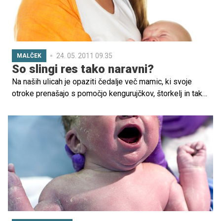
24. 05. 2011 09.35
MALČEK
So slingi res tako naravni?
Na naših ulicah je opaziti čedalje več mamic, ki svoje
otroke prenašajo s pomočjo kengurujčkov, štorkelj in tako
imenovanih baby wrapov. A ti zaradi nepravilnega
položaja niso primerni za otrokov telesni razvoj, opozarja
fizioterapevtka Špela Gorenc Jazbec.