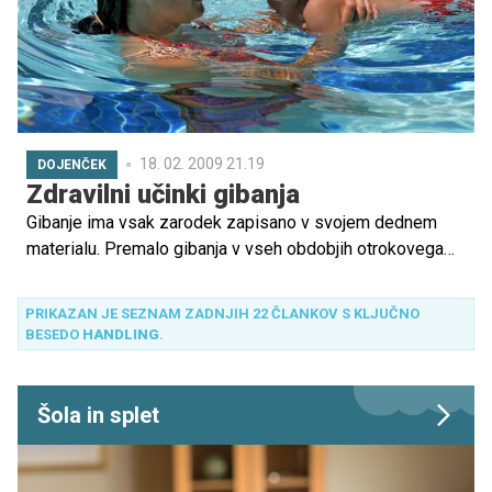
18. 02. 2009 21.19
DOJENČEK
Zdravilni učinki gibanja
Gibanje ima vsak zarodek zapisano v svojem dednem
materialu. Premalo gibanja v vseh obdobjih otrokovega
razvoja se odraža v slabši drži otrok, večjemu številu
skolioz in nepravilno razvitih hrbtenic, povečani telesni
PRIKAZAN JE SEZNAM ZADNJIH 22 ČLANKOV S KLJUČNO
teži in zelo pogostih bolečinah v križu.
BESEDO
HANDLING
.
Šola in splet