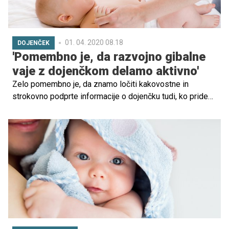
01. 04. 2020 08.18
DOJENČEK
'Pomembno je, da razvojno gibalne
vaje z dojenčkom delamo aktivno'
Zelo pomembno je, da znamo ločiti kakovostne in
strokovno podprte informacije o dojenčku tudi, ko pride
do razvojno gibalnih vadb. Tako smo s Špelo Gorenc
Jazbec, terapevtko za razvojno nevrološke obravnave,
poklepetali o tem, kako pravilno ravnati z dojenčkom.