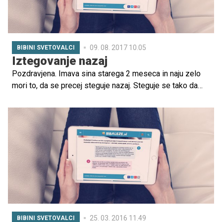
09. 08. 2017 10.05
BIBINI SVETOVALCI
Iztegovanje nazaj
Pozdravjena. Imava sina starega 2 meseca in naju zelo
mori to, da se precej steguje nazaj. Steguje se tako da
zelo usloči hrbtenico in da glavo zelo nazaj, z učmi
pogleduje navzgor. To počne ko je lač...
25. 03. 2016 11.49
BIBINI SVETOVALCI