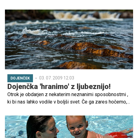
poti. V njem deluje življenjska sila, ki spodbuja otroka, da
se loteva vsega mogočega.
03. 07. 2009 12.03
DOJENČEK
Dojenčka 'hranimo' z ljubeznijo!
Otrok je obdarjen z nekaterim neznanimi sposobnostmi ,
ki bi nas lahko vodile v boljši svet. Če ga zares hočemo,
potem moramo z ljubeznijo poskrbeti za razvoj teh skritih
sposobnosti...