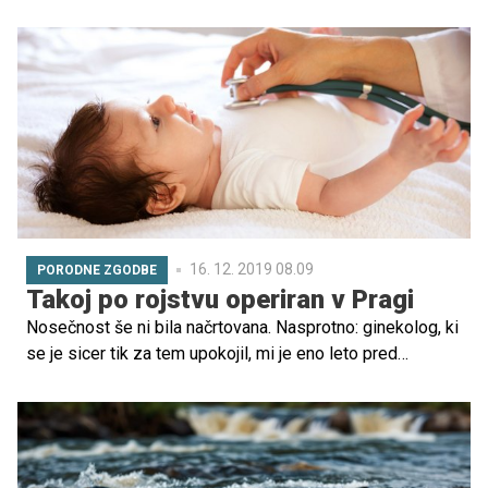
Posledica je slabša stabilnost, kar vpliva na držo in
gibanje.
16. 12. 2019 08.09
PORODNE ZGODBE
Takoj po rojstvu operiran v Pragi
Nosečnost še ni bila načrtovana. Nasprotno: ginekolog, ki
se je sicer tik za tem upokojil, mi je eno leto pred
zanositvijo rekel, da se brez obravnave v ambulanti za
zdravljenje neplodnosti otrok sploh ne more zgoditi.
Njegove besede so mi švigale po mislih, ko sem že drugi
pozitivni test držala v rokah, sesedena na tleh kopalnice.
Partner je vmes od sreče poskakoval po stanovanju.