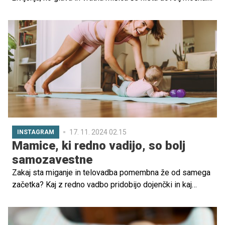
Pravilno držanje pomaga preprečiti poškodbe, nudi
občutek varnosti in omogoča tesno povezanost med
staršem in otrokom.
17. 11. 2024 02.15
INSTAGRAM
Mamice, ki redno vadijo, so bolj
samozavestne
Zakaj sta miganje in telovadba pomembna že od samega
začetka? Kaj z redno vadbo pridobijo dojenčki in kaj
njihove matere? Kakšne so prednosti telovadbe in
kakšne so lahko posledice nepravilnega izvajanja vaj? O
vsem tem smo se pogovarjali z Nino V. Pečnik,