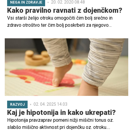
20. 02. 2020 08.48
NEGA IN ZDRAVJE
Kako pravilno ravnati z dojenčkom?
Vsi starši želijo otroku omogočiti čim bolj srečno in
zdravo otroštvo ter čim bolj poskrbeti za njegovo
ustrezno rast in razvoj. Začeti želijo že v prvih minutah po
rojstvu. Z Matejo Šerbec Medjimurec, diplomirano
fizioterapevtko iz Univerzitetnega kliničnega centra
Ljubljana, smo se zato pogovarjali o pravilnem ravnanju z
dojenčkom, handlingu.
02. 04. 2025 14.03
RAZVOJ
Kaj je hipotonija in kako ukrepati?
Hipotonija pravzaprav pomeni nižji mišični tonus oz.
slabšo mišično aktivnost pri dojenčku oz. otroku.