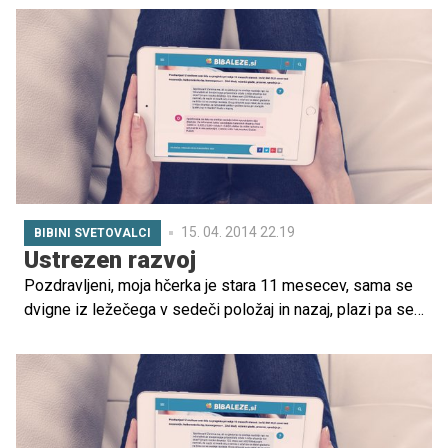
Vljudno vas prosim, da mi svetujete ...
15. 04. 2014 22.19
BIBINI SVETOVALCI
Ustrezen razvoj
Pozdravljeni, moja hčerka je stara 11 mesecev, sama se
dvigne iz ležečega v sedeči položaj in nazaj, plazi pa se
po trebuhu tako da pride do vsega, občasno se poriva
samo z eno nogo, ter se prijema za...