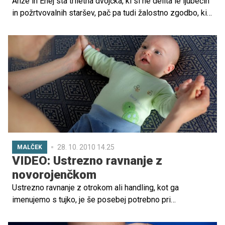
Anže in Enej sta triletna dvojčka, ki si ne delita le ljubečih
in požrtvovalnih staršev, pač pa tudi žalostno zgodbo, ki
ju je prikovala na invalidski voziček. Bosta nekoč lahko z
vrstniki tekala in zganjala norčije? Morda. Prisluhnite
zgodbi …
28. 10. 2010 14.25
MALČEK
VIDEO: Ustrezno ravnanje z
novorojenčkom
Ustrezno ravnanje z otrokom ali handling, kot ga
imenujemo s tujko, je še posebej potrebno pri
novorojenčkih in otrocih, ki imajo prirojene ali pridobljene
okvare ali poškodbe centralnega živčnega sistema.