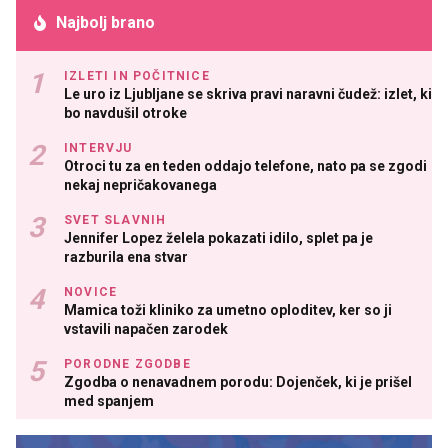
Najbolj brano
IZLETI IN POČITNICE
Le uro iz Ljubljane se skriva pravi naravni čudež: izlet, ki
bo navdušil otroke
INTERVJU
Otroci tu za en teden oddajo telefone, nato pa se zgodi
nekaj nepričakovanega
SVET SLAVNIH
Jennifer Lopez želela pokazati idilo, splet pa je
razburila ena stvar
NOVICE
Mamica toži kliniko za umetno oploditev, ker so ji
vstavili napačen zarodek
PORODNE ZGODBE
Zgodba o nenavadnem porodu: Dojenček, ki je prišel
med spanjem