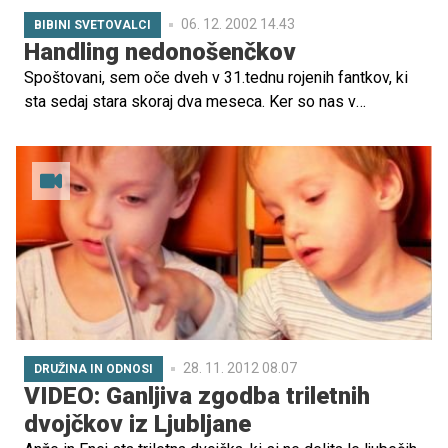
06. 12. 2002 14.43
BIBINI SVETOVALCI
Handling nedonošenčkov
Spoštovani, sem oče dveh v 31.tednu rojenih fantkov, ki
sta sedaj stara skoraj dva meseca. Ker so nas v
porodnišnici vseskozi opozarjali, kako zelo važen je za
nedonošenčke pravilen handling, bi vas ...
28. 11. 2012 08.07
DRUŽINA IN ODNOSI
VIDEO: Ganljiva zgodba triletnih
dvojčkov iz Ljubljane