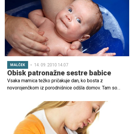
14. 09. 2010 14.07
MALČEK
Obisk patronažne sestre babice
Vsaka mamica težko pričakuje dan, ko bosta z
novorojenčkom iz porodnišnice odšla domov. Tam so
zanju skrbeli sestre in zdravniki, doma pa bo družinica
prepuščena sama sebi. A brez skrbi, tu je že patronažna
sestra babica.