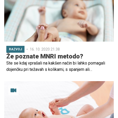
certificirano inštruktorico za masažo dojenčkov z
mednarodno licenco IAIM, certificirano inštruktorico za
masažo otrok z mednarodno licenco MISP in certificirano
inštruktorico joge za otroke (YAI), certificirano vaditeljico
varne vadbe za mamice in dojenčke, BFM praktikantko,
predavateljico v šoli za starše in organizatorko uspešnih
mednarodnih strokovnih seminarjev za inštruktorje.
16. 10. 2020 21.38
RAZVOJ
Že poznate MNRI metodo?
Ste se kdaj vprašali na kakšen način bi lahko pomagali
dojenčku pri težavah s kolikami, s spanjem ali
požiranjem? Vas zanima kako uravnovestiti hormone v
času po porodu, kako odpraviti stresorje? Pri vsem tem
naj bi pomagala tehnika MNRI, ki nam jo je predstavila
Uršula Turnšek.