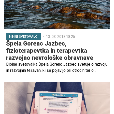
13. 03. 2018 18.25
BIBINI SVETOVALCI
Špela Gorenc Jazbec,
fizioterapevtka in terapevtka
razvojno nevrološke obravnave
Bibina svetovalka Špela Gorenc Jazbec svetuje o razvoju
in razvojnih težavah, ki se pojavijo pri otrocih ter o
pravilnem ravnanju z dojenčkom (handling).