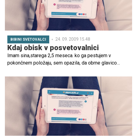
24. 09. 2009 15.48
BIBINI SVETOVALCI
Kdaj obisk v posvetovalnici
Imam sina,starega 2,5 meseca. ko ga pestujem v
pokončnem položaju, sem opazila, da obrne glavico
nekoliko nazaj. Prebrala sem nekaj pogovorov na forumih
na temo povišanega mišičnega tonusa. sama sem d...