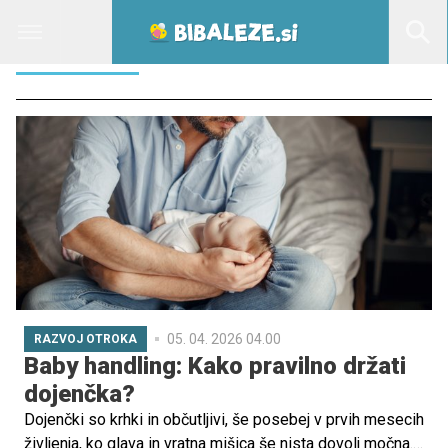
HANDLING
05. 04. 2026 04.00
RAZVOJ OTROKA
Baby handling: Kako pravilno držati
dojenčka?
Dojenčki so krhki in občutljivi, še posebej v prvih mesecih
življenja, ko glava in vratna mišica še nista dovolj močna.