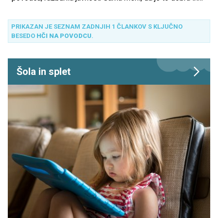
pametna poteza, saj se ji zdi deklica na ta način bolj
varna, mnogi pa se nad njenim početjem zgražajo.
PRIKAZAN JE SEZNAM ZADNJIH 1 ČLANKOV S KLJUČNO
BESEDO
HČI NA POVODCU
.
Šola in splet