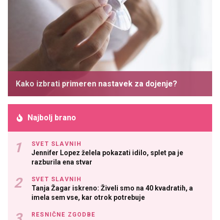
Kako izbrati primeren nastavek za dojenje?
Najbolj brano
SVET SLAVNIH
Jennifer Lopez želela pokazati idilo, splet pa je
razburila ena stvar
SVET SLAVNIH
Tanja Žagar iskreno: Živeli smo na 40 kvadratih, a
imela sem vse, kar otrok potrebuje
RESNIČNE ZGODBE