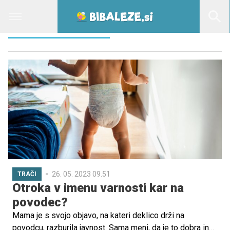
HČI NA POVODCU
26. 05. 2023 09.51
TRAČI
Otroka v imenu varnosti kar na
povodec?
Mama je s svojo objavo, na kateri deklico drži na
povodcu, razburila javnost. Sama meni, da je to dobra in