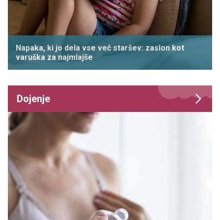
Napaka, ki jo dela vse več staršev: zaslon kot
varuška za najmlajše
Dojenje