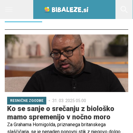
GOLJUFIJA
31. 03. 2025 05.00
RESNIČNE ZGODBE
Ko se sanje o srečanju z biološko
mamo spremenijo v nočno moro
Za Grahama Hornigolda, priznanega britanskega
slaščičarja, se je nenaden ponovni stik z njegovo dolgo