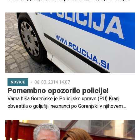
izgubljeno biološko mamo sprva zdel kot uresničitev
sanj, a kmalu se je začela nočna mora.
06. 03. 2014 14.07
NOVICE
Pomembno opozorilo policije!
Varna hiša Gorenjske je Policijsko upravo (PU) Kranj
obvestila o goljufiji: neznanci po Gorenjski v njihovem
imenu pobirajo prostovoljne prispevke. Na policiji
poudarjajo, da zbiranje prostovoljnih prispevkov za varno
hišo nikoli ne poteka od vrat do vrat. "Pobiralci donacij"
so po podatkih policije to nazadnje počeli v Kranju in