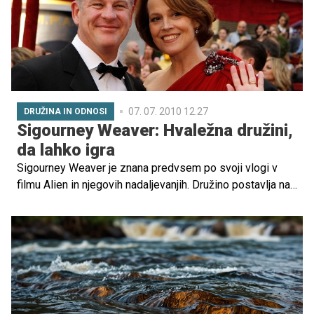
Škofji Loki.
07. 07. 2010 12.27
DRUŽINA IN ODNOSI
Sigourney Weaver: Hvaležna družini,
da lahko igra
Sigourney Weaver je znana predvsem po svoji vlogi v
filmu Alien in njegovih nadaljevanjih. Družino postavlja na
prvo mesto in zelo je hvaležna, da ji sploh dovoli igrati …