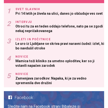
SVET SLAVNIH
Pri 14 letih je živela na ulici, danes jo občuduje ves svet
INTERVJU
Otroci tu za en teden oddajo telefone, nato pa se zgodi
nekaj nepričakovanega
IZLETI IN POČITNICE
Le uro iz Ljubljane se skriva pravi naravni čudež: izlet, ki
bo navdušil otroke
NOVICE
Mamica toži kliniko za umetno oploditev, ker so ji
vstavili napačen zarodek
NOVICE
Zamenjava zarodkov: Napaka, ki je za vedno
spremenila dve družini
Facebook
Sledite nam na Facebook strani Bibaleze.si