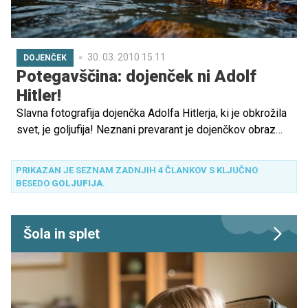
30. 03. 2010 15.11
DOJENČEK
Potegavščina: dojenček ni Adolf
Hitler!
Slavna fotografija dojenčka Adolfa Hitlerja, ki je obkrožila
svet, je goljufija! Neznani prevarant je dojenčkov obraz
potemnil in fotografijo posredoval časopisom in revijam.
Prevaro je pet let kasneje odkrila dečkova mama, mit o
PRIKAZAN JE SEZNAM ZADNJIH 4 ČLANKOV S KLJUČNO
fotografiji pa se je ohranil vse do danes.
BESEDO
GOLJUFIJA
.
Šola in splet