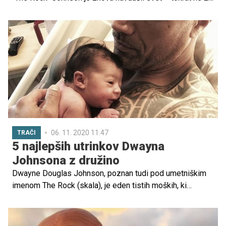
mišicami ali filmsko vlogo, temveč s toplino in nežnostjo,
ki ju izkazuje svojima hčerkama. Njegov zadnji video je v
hipu postal viralen in mnogim staršem ogrel srce.
06. 11. 2020 11.47
TRAČI
5 najlepših utrinkov Dwayna
Johnsona z družino
Dwayne Douglas Johnson, poznan tudi pod umetniškim
imenom The Rock (skala), je eden tistih moških, ki
dokazujejo, da videz nima prav nič s tem, kakšen je
človek po srcu. Robusten 'velikan' je namreč do svojih
treh najljubših žensk ljubeč, nežen in skrben.