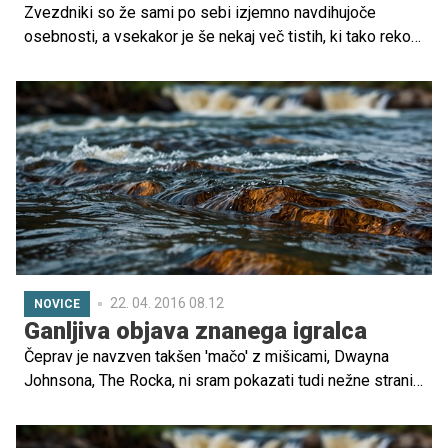
Zvezdniki so že sami po sebi izjemno navdihujoče
osebnosti, a vsekakor je še nekaj več tistih, ki tako rekoč
odraščajo pred očmi gledalcev in se iz majhnih zvezdic
razvijajo v velike zvezde. Ti so za javnost veliko bolj
zanimivi kot njihovi odrasli kolegi, saj vse zanima, v
katero smer bo krenila njihova pot. Številni na poti
omagajo, klonejo pod pritiski medijev in družbe, drugim
uspe vse pritiske uspešno unovčiti v svojo rastočo
kariero in se povzpeti med mlade milijonarje. Eno takih
zgodb vam predstavljamo danes: pod drobnogled smo
namreč vzeli kariero vzhajajoče igralske zvezde Noaha
Schnappa.
22. 04. 2016 08.12
NOVICE
Ganljiva objava znanega igralca
Čeprav je navzven takšen 'mačo' z mišicami, Dwayna
Johnsona, The Rocka, ni sram pokazati tudi nežne strani.
Na Instagramu je objavil prekrasno fotografijo hčerke
Jasmine.