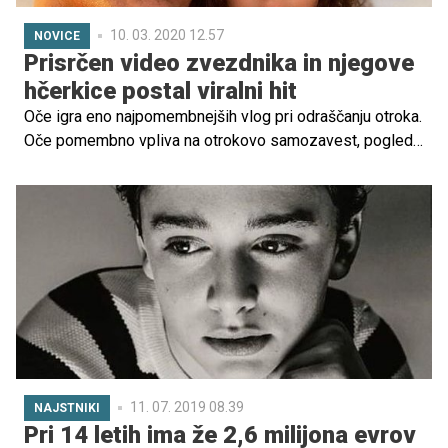
10. 03. 2020 12.57
NOVICE
Prisrčen video zvezdnika in njegove
hčerkice postal viralni hit
Oče igra eno najpomembnejših vlog pri odraščanju otroka.
Oče pomembno vpliva na otrokovo samozavest, pogled
na svet, njegove moralne vrednote in dojemanje
medsebojnih odnosov.
11. 07. 2019 08.39
NAJSTNIKI
Pri 14 letih ima že 2,6 milijona evrov