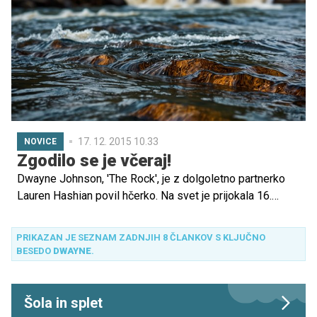
17. 12. 2015 10.33
NOVICE
Zgodilo se je včeraj!
Dwayne Johnson, 'The Rock', je z dolgoletno partnerko
Lauren Hashian povil hčerko. Na svet je prijokala 16.
decembra.
PRIKAZAN JE SEZNAM ZADNJIH 8 ČLANKOV S KLJUČNO
BESEDO
DWAYNE
.
Šola in splet