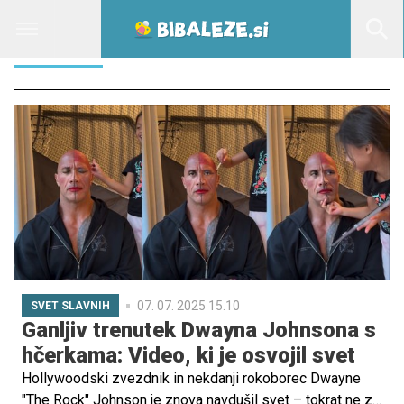
DWAYNE
07. 07. 2025 15.10
SVET SLAVNIH
Ganljiv trenutek Dwayna Johnsona s
hčerkama: Video, ki je osvojil svet
Hollywoodski zvezdnik in nekdanji rokoborec Dwayne
"The Rock" Johnson je znova navdušil svet – tokrat ne z