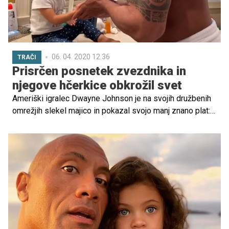
06. 04. 2020 12.36
TRAČI
Prisrčen posnetek zvezdnika in
njegove hčerkice obkrožil svet
Ameriški igralec Dwayne Johnson je na svojih družbenih
omrežjih slekel majico in pokazal svojo manj znano plat:
hčerkici je zapel pesem iz priljubljenega animiranega
filma in jo naučil, kako in koliko časa mora zaradi
pandemije koronavirusa umivati roke.