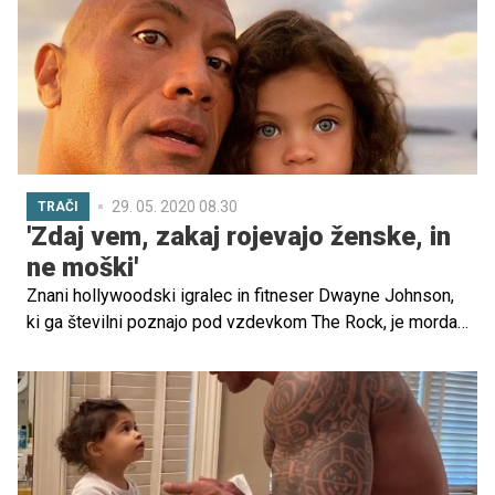
29. 05. 2020 08.30
TRAČI
'Zdaj vem, zakaj rojevajo ženske, in
ne moški'
Znani hollywoodski igralec in fitneser Dwayne Johnson,
ki ga številni poznajo pod vzdevkom The Rock, je morda
res videti kot največji pretepač, a v resnici je skrben oče,
ki zasebne družinske trenutke pogosto deli tudi s svojimi
sledilci na družbenih omrežjih.