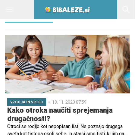
DRUGACNOST
13. 11. 2020 07.59
VZGOJA IN VRTEC
Kako otroka naučiti sprejemanja
drugačnosti?
Otroci se rodijo kot nepopisan list. Ne poznajo drugega
sveta kot tistega okoli sebe, in starši smo tisti, ki jim ga