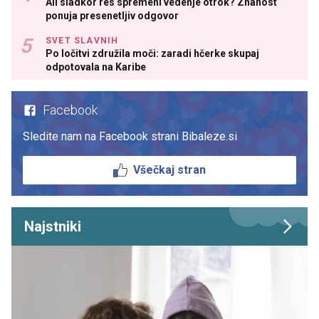
Ali sladkor res spremeni vedenje otrok? Znanost
ponuja presenetljiv odgovor
SVET SLAVNIH
Po ločitvi združila moči: zaradi hčerke skupaj
odpotovala na Karibe
Facebook
Sledite nam na Facebook strani Bibaleze.si
Všečkaj stran
Najstniki