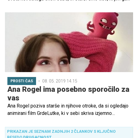
moramo korak za korakom pomagati odkrivati.
Pomembno se je pogovarjati o vseh temah, se informirati
in širiti prijaznost ter razumevanje drug do drugega. Le
tako bodo naši otroci zrasli v strpne, ljubeče in
odgovorne odrasle.
08. 05. 2019 14.15
PROSTI ČAS
Ana Rogel ima posebno sporočilo za
vas
Ana Rogel poziva starše in njihove otroke, da si ogledajo
animirani film GrdeLutke, ki v sebi skriva izjemno
sporočilo. Sprejeti moramo drugačnost, po njenih
besedah - nič narobe, če si drugačen, včasih je celo bolje,
PRIKAZAN JE SEZNAM ZADNJIH 2 ČLANKOV S KLJUČNO
če si drugačen.
BESEDO
DRUGACNOST
.