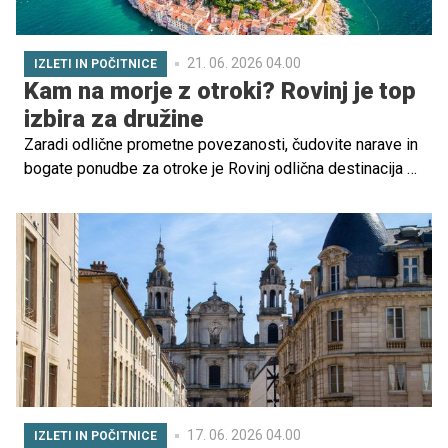
21. 06. 2026 04.00
IZLETI IN POČITNICE
Kam na morje z otroki? Rovinj je top
izbira za družine
Zaradi odlične prometne povezanosti, čudovite narave in
bogate ponudbe za otroke je Rovinj odlična destinacija za
družine, ki iščejo sproščujoč oddih ob morju.
17. 06. 2026 04.00
IZLETI IN POČITNICE