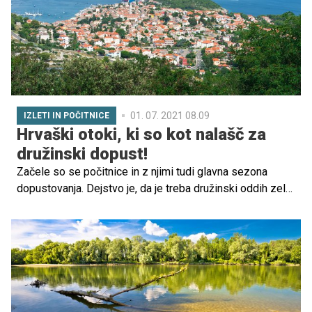
čakajo na tej bližnji lokaciji in zakaj je odlična izbira za
vse, ki še iščete destinacijo svojega poletnega dopusta,
pa tudi tiste, ki razmišljate, da bi za kakšen vikend še
kam pobegnili.
01. 07. 2021 08.09
IZLETI IN POČITNICE
Hrvaški otoki, ki so kot nalašč za
družinski dopust!
Začele so se počitnice in z njimi tudi glavna sezona
dopustovanja. Dejstvo je, da je treba družinski oddih zelo
skrbno načrtovati in še pred odločitvijo za določeno
destinacijo natančno preveriti, ali je primerna tudi za
otroke: apartma ali hotel mora biti kar se da blizu morja,
izbrana destinacija mora imeti primeren dostop v vodo za
otroke in nizek vodostaj, v bližini morajo biti kar se da
čisti toaletni prostori, kakšen lokal, gostilna s prigrizki,
vsaj malo sence za malčkov počitek in igrala ali