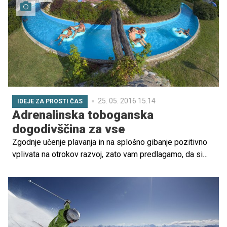
napolnili baterije. Privoščite si mini počitnice, ki
vključujejo tako razvajanje v hotelu kot tudi plavanje v
bazenu, sprehod po prekrasni dolenjski pokrajini, obisk
gradu, kolesarjenje, adrenalinski park in še in še bi lahko
naštevali.
25. 05. 2016 15.14
IDEJE ZA PROSTI ČAS
Adrenalinska toboganska
dogodivščina za vse
Zgodnje učenje plavanja in na splošno gibanje pozitivno
vplivata na otrokov razvoj, zato vam predlagamo, da si
letošnje počitnice rezervirate v zdravilišču in športno-
rekreacijskem središču s Termalno riviero. Otroci lahko
'čofotajo' in skozi igro poskrbijo za svoje zdravje. Vabimo
vas, da izpolnite prijavnico na dnu članka in se potegujete
za družinski vikend v Termah Čatež, v katerem boste tudi