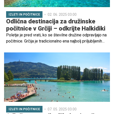
02. 06. 2025 03.00
IZLETI IN POČITNICE
Odlična destinacija za družinske
počitnice v Grčiji – odkrijte Halkidiki
Poletje je pred vrati, ko se številne družine odpravljajo na
počitnice. Grčija je tradicionalno ena najbolj priljubljenih
destinacij za poletni dopust med Slovenci, še posebej za
družine. Med vsemi grškimi destinacijami izstopa ena kot
najboljša za družinski oddih – Halkidiki.
07. 05. 2025 03.00
IZLETI IN POČITNICE