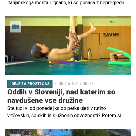
italijanskega mesta Lignano, ki se ponaša z nepregledno
peščeno plažo. Animacije za otroke je toliko, da ne boste
imeli izgovorov, da si ne vzamete časa zase.
08. 05. 2017 08.07
IDEJE ZA PROSTI ČAS
Oddih v Sloveniji, nad katerim so
navdušene vse družine
Ste tudi vi od ponedeljka do petka ujeti v rutino
vrtčevskih, šolskih in službenih obveznosti? Potem si
morate čez vikend vzeti čas za zabavo, norčavost,
navihanost, skratka izvirni oddih, na katerem si boste