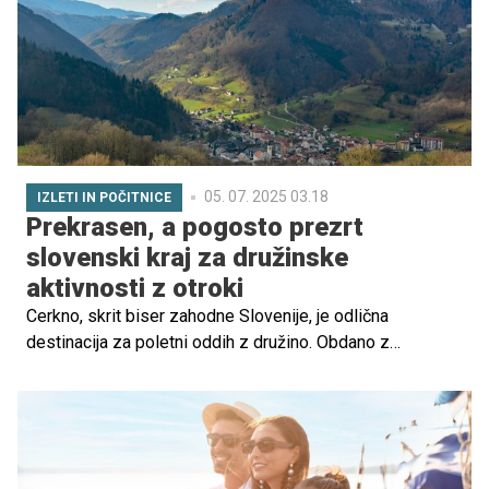
enostaven in trajnosten dostop do plaže, brez skrbi
glede parkiranja ali gneče v prometu.
05. 07. 2025 03.18
IZLETI IN POČITNICE
Prekrasen, a pogosto prezrt
slovenski kraj za družinske
aktivnosti z otroki
Cerkno, skrit biser zahodne Slovenije, je odlična
destinacija za poletni oddih z družino. Obdano z
neokrnjeno naravo, ponuja številne aktivnosti, primerne za
vse starosti.