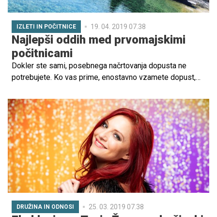
19. 04. 2019 07.38
IZLETI IN POČITNICE
Najlepši oddih med prvomajskimi
počitnicami
Dokler ste sami, posebnega načrtovanja dopusta ne
potrebujete. Ko vas prime, enostavno vzamete dopust,
spakirate kovček in odpotujete. Potovanje z otroki pa
zahteva nekoliko več organizacije in priprav, sploh če so
ti že nekoliko večji in jim hitro postane dolgčas. Ker so
prvomajski prazniki tako rekoč že za ovinkom, smo
poiskali nekaj najbolj zanimivih in priljubljenih družinskih
destinacij za ta čas. Kam jo torej lahko mahnete za
letošnji praznik dela?
25. 03. 2019 07.38
DRUŽINA IN ODNOSI