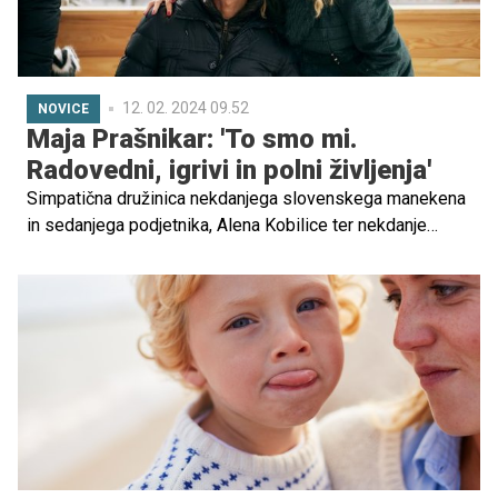
bližnjo destinacijo, ki je še posebej prijazna do otrok. Ena
takih je denimo sončna Valencia!
12. 02. 2024 09.52
NOVICE
Maja Prašnikar: 'To smo mi.
Radovedni, igrivi in polni življenja'
Simpatična družinica nekdanjega slovenskega manekena
in sedanjega podjetnika, Alena Kobilice ter nekdanje
pevke Maje Prašnikar se je odpravila na družinski oddih v
tople kraje. Da so si napolnili baterije je razbrati iz kolaža
ljubkih fotografij na katerih je videti, da resično uživajo v
trenutkih zase.