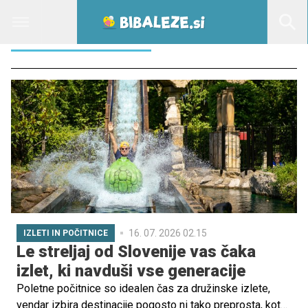
DRUŽINSKI ODDIH
16. 07. 2026 02.15
IZLETI IN POČITNICE
Le streljaj od Slovenije vas čaka
izlet, ki navduši vse generacije
Poletne počitnice so idealen čas za družinske izlete,
vendar izbira destinacije pogosto ni tako preprosta, kot