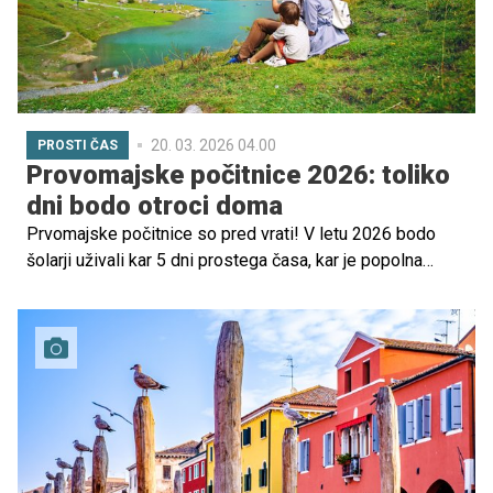
20. 03. 2026 04.00
PROSTI ČAS
Provomajske počitnice 2026: toliko
dni bodo otroci doma
Prvomajske počitnice so pred vrati! V letu 2026 bodo
šolarji uživali kar 5 dni prostega časa, kar je popolna
priložnost, da družinski urnik napolnite z zabavnimi izleti,
smehom in nepozabnimi trenutki. Za vas smo pripravili
tudi nabor idej, kam se lahko odpravite.