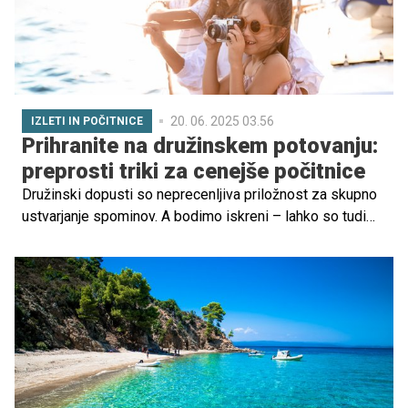
20. 06. 2025 03.56
IZLETI IN POČITNICE
Prihranite na družinskem potovanju:
preprosti triki za cenejše počitnice
Družinski dopusti so neprecenljiva priložnost za skupno
ustvarjanje spominov. A bodimo iskreni – lahko so tudi
precej dragi. Stroški nastanitve, prevoza in hrane hitro
presežejo načrtovani proračun, zato si mnoge družine
vsakoletnih počitnic preprosto ne morejo privoščiti.