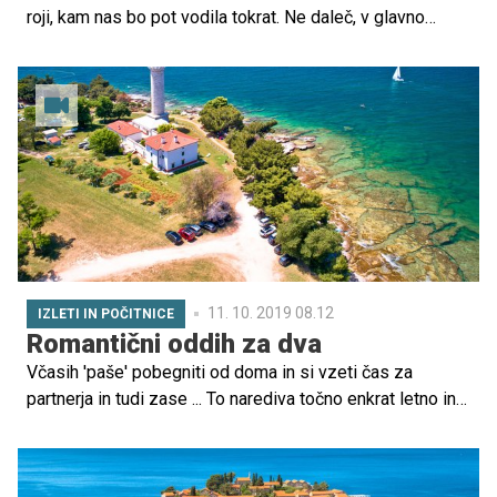
roji, kam nas bo pot vodila tokrat. Ne daleč, v glavno
mesto Hrvaške, ki je od Ljubljane oddaljeno 142 km, v
Zagreb, kulturno, gospodarsko in politično središče, kjer
bomo odprli vrata kakšnega muzeja, pokukali v živalski
vrt, se sprehodili po znamenitem trgu, parku, občudovali
cerkve in spomenike. Tako kot vsako leto nikakor ne
bomo zamudili najlepšega božičnega sejma v Evropi.
11. 10. 2019 08.12
IZLETI IN POČITNICE
Romantični oddih za dva
Včasih 'paše' pobegniti od doma in si vzeti čas za
partnerja in tudi zase ... To narediva točno enkrat letno in
ne greva daleč stan. A to, da pustiva otroke v varstvu pri
babici in dedku in imava potem vikend za poležavanje v
postelji, sprehajanje, na da bi se moral vsakih dest