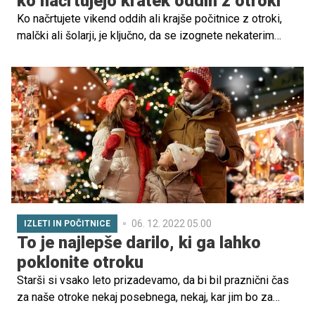
ko načrtujejo kratek oddih z otroki
Ko načrtujete vikend oddih ali krajše počitnice z otroki,
malčki ali šolarji, je ključno, da se izognete nekaterim
napakam.
06. 12. 2022 05.00
IZLETI IN POČITNICE
To je najlepše darilo, ki ga lahko
poklonite otroku
Starši si vsako leto prizadevamo, da bi bil praznični čas
za naše otroke nekaj posebnega, nekaj, kar jim bo za
vedno ostalo v spominu. Če pri tem izhajamo iz sebe, se