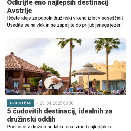
Odkrijte eno najlepših destinacij
Avstrije
Iščete ideje za popoln družinski vikend izlet v soseščini?
Usedite se na vlak in se zapeljite do priljubljenega jezera,
ki velja za pravi dragulj avstrijske Koroške in ponuja
nešteto možnosti za aktivno preživljanje prostega časa,
sprostitev in uživanje v naravnih lepotah. Uganete, za
katero jezero gre?
26. 04. 2025 03.00
PROSTI ČAS
5 čudovitih destinacij, idealnih za
družinski oddih
Počitnice z družino so lahko ena izmed najlepših in