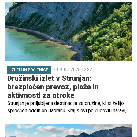
Egipčana in za vedno spremenila svojo usodo.
09. 07. 2025 12.32
IZLETI IN POČITNICE
Družinski izlet v Strunjan:
brezplačen prevoz, plaža in
aktivnosti za otroke
Strunjan je priljubljena destinacija za družine, ki si želijo
sproščen oddih ob Jadranu. Kraj slovi po čudoviti naravi,
mirnih plažah, Krajinskem parku Strunjan ter urejenih
pohodniških poteh, ki so kot nalašč za raziskovanje z
otroki. Brezplačni poletni avtobus pa družinam omogoča