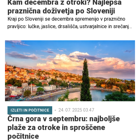
Kam decembra z otroki? Najlepša
praznična doživetja po Sloveniji
Kraji po Sloveniji se decembra spremenijo v praznično
pravljico: lučke, jaslice, drsališča, ustvarjalnice in srečanja
z dobrimi možmi čakajo na velike in male obiskovalce.
Preverite, kam se decembra odpraviti z otroki, da bo
zadnji mesec leta res čaroben in nepozaben, ter izberite
najljubše ideje za nepozabne družinske trenutke.
24. 07. 2025 03.47
IZLETI IN POČITNICE
Črna gora v septembru: najboljše
plaže za otroke in sproščene
počitnice