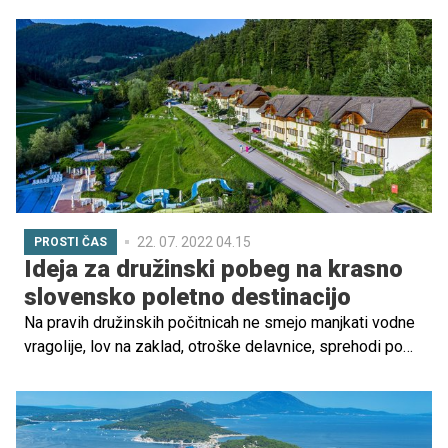
nas večina najbrž bolj kot dragih daril spominja trenutkov
in dogodivščin, ki smo jih v prazničnem času doživeli z
družino. Poskrbimo torej, da s čarobnimi spomini
opremimo tudi naše otroke in se letošnje praznike skupaj
podajmo na posebno družinsko dogodivščino: vikend
izlet v katerega od tujih prazničnih mest – z vlakom!
22. 07. 2022 04.15
PROSTI ČAS
Ideja za družinski pobeg na krasno
slovensko poletno destinacijo
Na pravih družinskih počitnicah ne smejo manjkati vodne
vragolije, lov na zaklad, otroške delavnice, sprehodi po
zanimivih tematskih poteh in številne druge aktivnosti, v
katerih boste uživali tako starši kot tudi vaši otroci. Vse
to in še več lahko doživite v lepem slovenskem kraju – v
Tuhinjski dolini. Preverite, kakšne dogodivščine vas