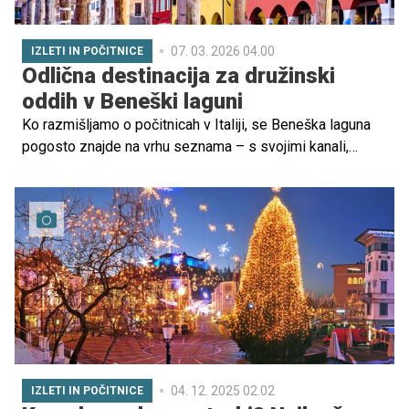
07. 03. 2026 04.00
IZLETI IN POČITNICE
Odlična destinacija za družinski
oddih v Beneški laguni
Ko razmišljamo o počitnicah v Italiji, se Beneška laguna
pogosto znajde na vrhu seznama – s svojimi kanali,
bogato zgodovino in romantično atmosfero. A le malo
južneje od slavnih Benetk se skriva Chioggia, manj znana,
a nič manj očarljiva destinacija, ki ji pogosto pravijo kar
"Male Benetke".
04. 12. 2025 02.02
IZLETI IN POČITNICE