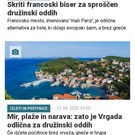
Skriti francoski biser za sproščen
družinski oddih
Francosko mesto, imenovano 'mali Pariz', je odlična
alternativa za tiste, ki iščejo evropski šarm, a brez gneče.
12. 06. 2026 04.00
IZLETI IN POČITNICE
Mir, plaže in narava: zato je Vrgada
odlična za družinski oddih
Če iščete počitnice brez vrveža, gneče in hrupa