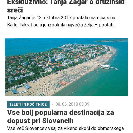
Ekskluzivno: Tanja Žagar o družinski
sreči
Tanja Žagar je 13. oktobra 2017 postala mamica sinu
Karlu. Takrat se ji je izpolnila največja želja – postati
mama. V intervjuju nam je zaupala, ali si želi še kakšnega
otroka.
08. 06. 2018 08.09
IZLETI IN POČITNICE
Vse bolj popularna destinacija za
dopust pri Slovencih
Vse več Slovencev vsaj za vikend skoči do obmorskega