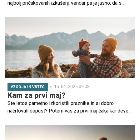
najbolj pričakovanih izkušenj, vendar pa je jasno, da s
sabo prinesejo tudi nekaj pomislekov. Ko načrtujemo
sproščen oddih z otroki, je pomembno, da izberemo
destinacijo, ki ponuja tako udobje kot varnost. Čeprav je
seveda najlepši del vsakega potovanja sprostitev, se je
dobro vnaprej pozanimati o destinaciji, da bi se izognili
nepotrebnim presenečenjem.
15. 04. 2025 09.08
VZGOJA IN VRTEC
Kam za prvi maj?
Ste letos pametno izkoristili praznike in si dobro
načrtovali dopust? Potem vas za prvi maj čaka kar devet
dni prostih dni – popolna priložnost za sprostitev, krajši
pobeg ali raziskovanje novih krajev z družino. A kam se
odpraviti, da bo uživala vsa družina, tudi vaši mali