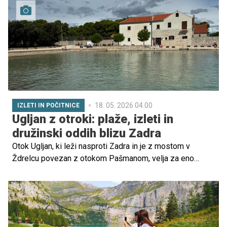
kotički za počitek. Preverite možnosti za nepozaben
družinski izlet.
18. 05. 2026 04.00
IZLETI IN POČITNICE
Ugljan z otroki: plaže, izleti in
družinski oddih blizu Zadra
Otok Ugljan, ki leži nasproti Zadra in je z mostom v
Ždrelcu povezan z otokom Pašmanom, velja za eno
lepših destinacij severne Dalmacije. Zaradi dobre
trajektne povezanosti, številnih lepih plaž s senco,
označenih kolesarskih poti in raznolikih krajev je
priljubljena izbira za družine.