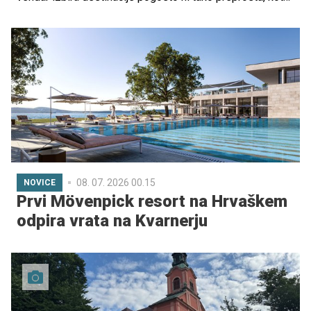
se zdi na prvi pogled. Kar navduši predšolskega otroka,
starejšemu šolarju ni nujno dovolj zanimivo, odrasli pa si
ob tem želijo predvsem sproščen dan brez nenehnega
načrtovanja in prilagajanja.
08. 07. 2026 00.15
NOVICE
Prvi Mövenpick resort na Hrvaškem
odpira vrata na Kvarnerju