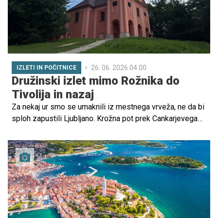
26. 06. 2026 04.00
IZLETI IN POČITNICE
Družinski izlet mimo Rožnika do
Tivolija in nazaj
Za nekaj ur smo se umaknili iz mestnega vrveža, ne da bi
sploh zapustili Ljubljano. Krožna pot prek Cankarjevega
vrha, Šišenskega hriba in Tivolija nas je vodila skozi
prijetno gozdno senco in mestni park. Na lepo junijsko
dopoldne smo ugotovili, zakaj je okolica Rožnika ena
najbolj priljubljenih izletniških točk v prestolnici.