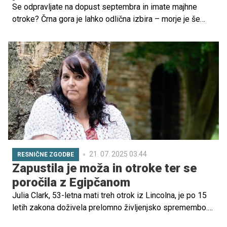
Se odpravljate na dopust septembra in imate majhne
otroke? Črna gora je lahko odlična izbira – morje je še
vedno prijetno toplo, ni več gneče, cene so ugodnejše, vi
pa si lahko privoščite mirnejši družinski oddih.
Predstavljamo vam izbor plaž, kjer bodo uživali tako
najmlajši kot starši.
21. 07. 2025 03.44
RESNIČNE ZGODBE
Zapustila je moža in otroke ter se
poročila z Egipčanom
Julia Clark, 53-letna mati treh otrok iz Lincolna, je po 15
letih zakona doživela prelomno življenjsko spremembo.
Med družinskim dopustom v Egiptu se je zaljubila v