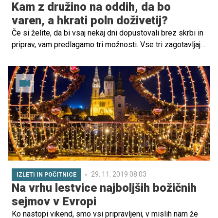
Kam z družino na oddih, da bo
varen, a hkrati poln doživetij?
Če si želite, da bi vsaj nekaj dni dopustovali brez skrbi in
priprav, vam predlagamo tri možnosti. Vse tri zagotavljajo
oddih brez kuhanja, brez gore prtljage, pot do tja pa kratka
in hitra.
29. 11. 2019 08.03
IZLETI IN POČITNICE
Na vrhu lestvice najboljših božičnih
sejmov v Evropi
Ko nastopi vikend, smo vsi pripravljeni, v mislih nam že