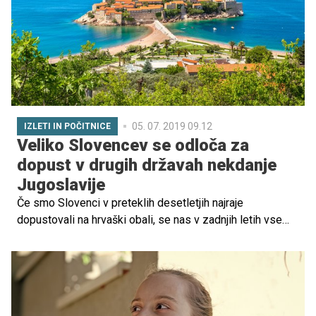
korakov ustaviti in pogledati poseben kamen, nenavadno
rožico, kosilo in večerjo, ne da bi se pri tem kaj prevrnilo,
polilo ali razbilo, je luksuz, ki se ga veselilva vsako leto.
05. 07. 2019 09.12
IZLETI IN POČITNICE
Veliko Slovencev se odloča za
dopust v drugih državah nekdanje
Jugoslavije
Če smo Slovenci v preteklih desetletjih najraje
dopustovali na hrvaški obali, se nas v zadnjih letih vse
več odloča poletne počitnice preživeti tudi nekoliko
južneje, v drugih državah nekdanje Jugoslavije. Med
družinami z otroki je denimo vse bolj priljubljena Črna
gora, za kar obstaja več razlogov: tja se lahko odpravimo
z različnimi prevoznimi sredstvi, v ponudbi je pestra