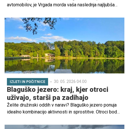
avtomobilov, je Vrgada morda vaša naslednja najljubša
destinacija. Ta majhen, a čaroben otok, ki leži med
Biogradom na Moru in otokom Murter, ponuja popolno
okolje za družine, ki si želijo sprostitve, narave in
pristnega stika z lokalnim življenjem.
30. 05. 2026 04.00
IZLETI IN POČITNICE
Blaguško jezero: kraj, kjer otroci
uživajo, starši pa zadihajo
Želite družinski oddih v naravi? Blaguško jezero ponuja
idealno kombinacijo aktivnosti in sprostitve. Otroci bodo
navdušeni nad kopanjem, gozdno učno potjo in obiskom
mlina, starši pa nad sprehodi, kolesarjenjem in mirnimi