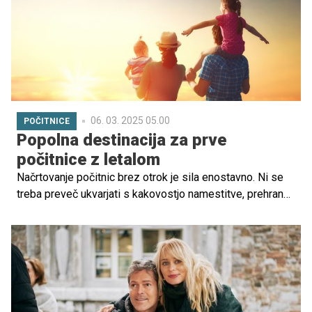
radovedneži? Naj bo to sproščujoč oddih v naravi,
raziskovanje evropskih mest ali obisk tematskih parkov
– možnosti je ogromno.
06. 03. 2025 05.00
POČITNICE
Popolna destinacija za prve
počitnice z letalom
Načrtovanje počitnic brez otrok je sila enostavno. Ni se
treba preveč ukvarjati s kakovostjo namestitve, prehrano,
prtljago, transportom, omejitvami, dostopi za vozičke. Nič
čudnega torej, da po prihodu otrok številni potujejo zgolj
še na preverjene destinacije, po možnosti z avtomobilom,
da se lahko nemudoma vrnejo, če gre kaj narobe. Pa ni
treba, da je temu tako. Tudi z malčki je mogoče ugodno in
udobno potovati z letalom. Če vas kljub temu prevzemajo
dvomi, lahko za prvi družinski polet izberete kakšno