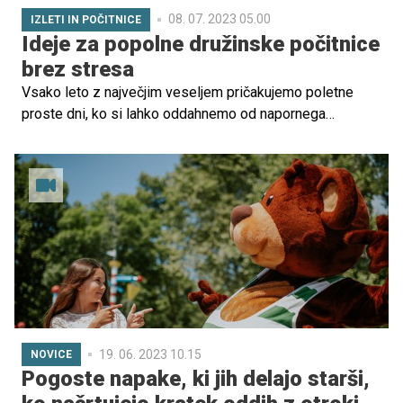
08. 07. 2023 05.00
IZLETI IN POČITNICE
Ideje za popolne družinske počitnice
brez stresa
Vsako leto z največjim veseljem pričakujemo poletne
proste dni, ko si lahko oddahnemo od napornega
vsakdana, se posvetimo drug drugemu in napolnimo z
novo energijo. A vsi vemo, da so počitnice in dopusti
včasih povezani tudi z napornim usklajevanjem,
načrtovanjem počitnic in konflikti, ki pridejo od nikoder.
Kako z družino preživeti dopust, na katerem se boste
sprostili, uživali in se znova povezali, si preberite v
spodnjih nasvetih.
19. 06. 2023 10.15
NOVICE
Pogoste napake, ki jih delajo starši,