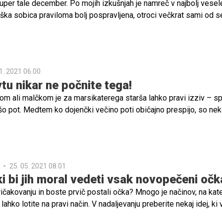
super tale december. Po mojih izkušnjah je namreč v najbolj vese
ška sobica praviloma bolj pospravljena, otroci večkrat sami od 
dostikrat pospravijo za seboj brez odvečnih opominjanj, manj je
 za igrače, pa še bi lahko naštevala. Vedo namreč, da Miklavž,
Mraz obiščejo in obdarijo le pridne otroke.
1. 2021 06.00
vtu nikar ne počnite tega!
om ali malčkom je za marsikaterega starša lahko pravi izziv – s
šo pot. Medtem ko dojenčki večino poti običajno prespijo, so nek
eliko bolj živahni in ves čas potrebujejo animacijo. Zato se moram
 pripraviti, otroka obleči letnemu času in temperaturi v avtu prim
i v avtosedež in poskrbeti tudi za vse ostale vidike varnosti – t
na prvem mestu, saj bo le tako pot prijetna in predvsem brezskrb
25. 05. 2021 08.01
ki bi jih moral vedeti vsak novopečeni očk
ičakovanju in boste prvič postali očka? Mnogo je načinov, na kat
lahko lotite na pravi način. V nadaljevanju preberite nekaj idej, ki 
a poti, da postanete super očka.