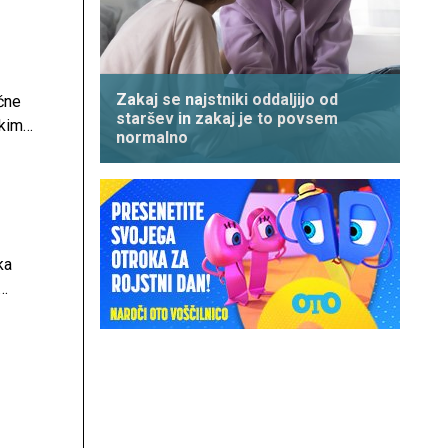
Zakaj se najstniki oddaljijo od
čne
staršev in zakaj je to povsem
kimi
normalno
meli
 tudi
ka
ti