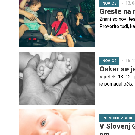
13. 0
NOVICE
Greste na 
Znani so novi te
Preverite tudi, k
odhodom na Hrv
16. 1
NOVICE
Oskar se j
V petek, 13. 12.,
je pomagal očka M
PORODNE ZGODB
V Slovenj 
cm