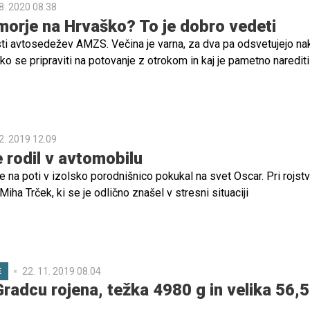
8. 2020 08.38
morje na Hrvaško? To je dobro vedeti
sti avtosedežev AMZS. Večina je varna, za dva pa odsvetujejo na
ako se pripraviti na potovanje z otrokom in kaj je pametno naredit
aško!
2. 2019 12.09
e rodil v avtomobilu
 je na poti v izolsko porodnišnico pokukal na svet Oscar. Pri rojst
iha Trček, ki se je odlično znašel v stresni situaciji
22. 11. 2019 08.04
E
Gradcu rojena, težka 4980 g in velika 56,5