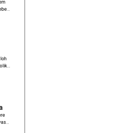
lem
sebe
ploh
oliko
o na
erno,
a
na.
a
ere
vas