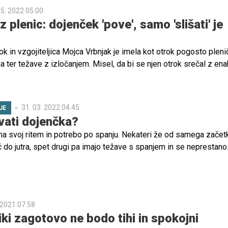
05. 2022 05.00
 plenic: dojenček 'pove', samo 'slišati' je
k in vzgojiteljica Mojca Vrbnjak je imela kot otrok pogosto pleni
ja ter težave z izločanjem. Misel, da bi se njen otrok srečal z ena
 pomagala najti novo, malce drugačno pot. Njeni otroci nikoli niso i
 koža je svobodno dihala, metodo zgodnjega izločanja pa sedaj uči
31. 03. 2022 04.45
JE
ati dojenčka?
a svoj ritem in potrebo po spanju. Nekateri že od samega začet
 do jutra, spet drugi pa imajo težave s spanjem in se neprestano
ronično utrujeni, neprespani in željni nasvetov o tem, kako uspava
e spodnjim navodilom.
 2021 07.58
iki zagotovo ne bodo tihi in spokojni