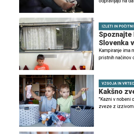
odpravljajo na dal
sorodnikom, je p
preživi v avtose
IZLETI IN POČITN
Spoznajte R
Slovenka vd
Kampiranje ima m
pristnih načinov 
vzdušje. Ne gre l
hitrega vsakdana
VZGOJA IN VRTE
Kakšno zve
"Kazni v nobeni o
zveze z izzivom. 
večerje, ti ne bo
posledica. In pra