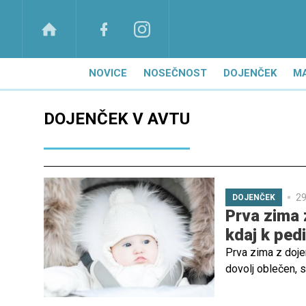
NOVICE
NOSEČNOST
DOJENČEK
M
DOJENČEK V AVTU
29
DOJENČEK
Prva zima 
kdaj k ped
Prva zima z dojen
dovolj oblečen, 
kako prezračevat
negovati občutlji