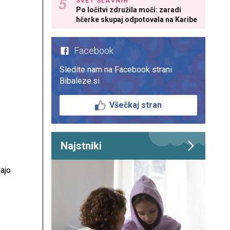
SVET SLAVNIH
Po ločitvi združila moči: zaradi
nček
hčerke skupaj odpotovala na Karibe
Facebook
Sledite nam na Facebook strani
Bibaleze.si
Všečkaj stran
Najstniki
majo
a
ović.