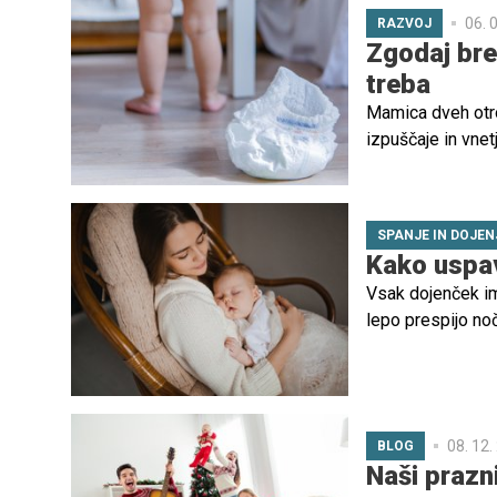
06. 
RAZVOJ
Zgodaj brez
treba
Mamica dveh otro
izpuščaje in vnet
bolečinami, ji je
vnetij in njihova
druge starše.
SPANJE IN DOJEN
Kako uspav
Vsak dojenček im
lepo prespijo noč
zbujajo. Če ste k
dojenčka, sledit
08. 12.
BLOG
Naši prazn