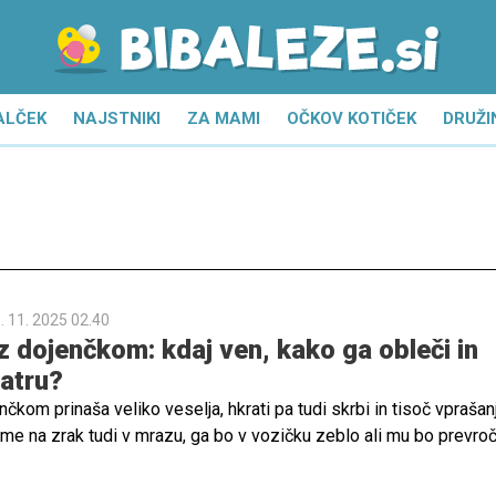
ALČEK
NAJSTNIKI
ZA MAMI
OČKOV KOTIČEK
DRUŽI
. 11. 2025 02.40
z dojenčkom: kdaj ven, kako ga obleči in
iatru?
čkom prinaša veliko veselja, hkrati pa tudi skrbi in tisoč vprašanj
sme na zrak tudi v mrazu, ga bo v vozičku zeblo ali mu bo prevroč
i prostore, kakšna naj bo temperatura v kopalnici, kako pozimi
vo dojenčkovo kožo, ali moram ob prehladu takoj k zdravniku, kaj