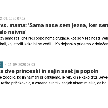
2. 09. 2020 07.28
vs. mama: 'Sama nase sem jezna, ker se
elo naivna'
tavljamo različne reči popolnoma drugače, kot so v realnosti. Ve
irali, kaj storili, kako bi se vedli ... Ko dejansko pridemo v določe
amo, da stvari le niso tako enostavne in da v realnosti potem del
ija je eno, praksa drugo, pravijo.
21. 09. 2020 08.03
E
 dve princeski in najin svet je popoln
e zgodijo, ko jih najmanj pričakujemo, je rek, ki še kako drži. Sev
ežko pričakovala, a vseeno si niti v sanjah nisem mislila, da bo
a prej. Namreč na pregledu v petek mi je ginekologinja rekla, da 
di.