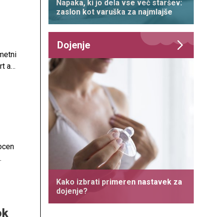
Napaka, ki jo dela vse več staršev:
zaslon kot varuška za najmlajše
Dojenje
metni
t ali
na
zila.
gocen
Kako izbrati primeren nastavek za
dojenje?
ok