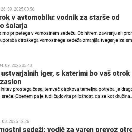
nem nosku ... Strah, da bi ravnali narobe, je povsem razumljiv.
26. 09. 2025 03.56
rok v avtomobilu: vodnik za starše od
o šolarja
imo pripetega v varnostnem sedežu. Ob hitrem zaviranju ali pro
 uporaba otroškega varnostnega sedeža zmanjša tveganje za smr
rok za 60 do 76 %. Zato otroka nikoli ne držimo v naročju, tudi 
h ne, ker ga ob trku lahko vrže v vetrobransko steklo ali celo iz vo
04. 09. 2025 03.43
ustvarjalnih iger, s katerimi bo vaš otrok
 zaslon
polnitev prostega časa, temveč otrokova temeljna potreba; je dra
 in sreče. Obenem pa je tudi čudovita priložnost, da se kot družina
arite dragocene skupne trenutke.
. 08. 2025 12.26
rnostni sedeži: vodič za varen prevoz otr