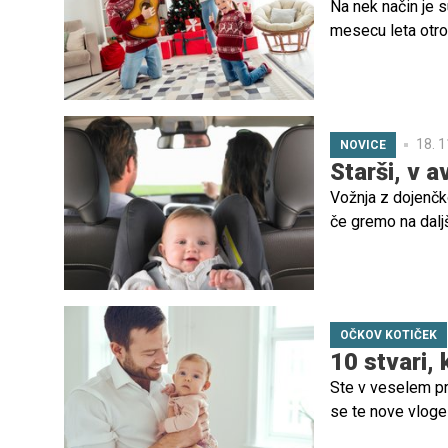
Na nek način je 
mesecu leta otro
ponudijo pomoč, 
sporov in ruvanja
Božiček in dedek 
18. 1
NOVICE
Starši, v a
Vožnja z dojenčk
če gremo na dalj
starejši otroci v
vsako pot vnaprej
ga varno namestit
mora biti vedno 
OČKOV KOTIČEK
10 stvari, 
Ste v veselem pr
se te nove vloge 
bodo usmerjale n