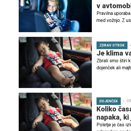
v avtomobi
Pravilna uporaba
med vožnjo. Z us
poškodbe in smrt
ZDRAV OTROK
Je klima v
Zbrali smo štiri k
dojenček ali majh
09
DOJENČEK
Koliko čas
napaka, ki 
Poletje je čas iz