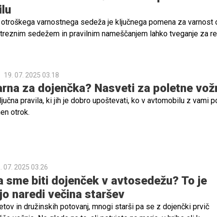
lu
 otroškega varnostnega sedeža je ključnega pomena za varnost 
treznim sedežem in pravilnim nameščanjem lahko tveganje za r
 otroka ob prometni nesreči zmanjšamo tudi do 76 %.
19. 07. 2025 03.18
arna za dojenčka? Nasveti za poletne vož
ljučna pravila, ki jih je dobro upoštevati, ko v avtomobilu z vami p
en otrok.
. 07. 2025 03.26
a sme biti dojenček v avtosedežu? To je
jo naredi večina staršev
letov in družinskih potovanj, mnogi starši pa se z dojenčki prvič