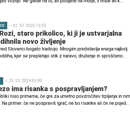
jšo vožnjo. Ne glede na to, ali potujete na morje, v hribe ali k
omembno, da pri načrtovanju upoštevate tudi čas, ki ga vaš doje
dežu.
01. 07. 2025 12.55
ICE
ozi, staro prikolico, ki ji je ustvarjalna
ihnila novo življenje
ed Slovenci bogato tradicijo. Mnogim predstavlja enega najbolj
oddiha, kjer se prepletajo stik z naravo, druženje in sproščeno
e za dopust, temveč za življenjski slog, ki nudi popoln oddih od
.
25. 03. 2024 05.00
C
zo ima risanka s pospravljanjem?
bliki niso primerne, če gre za umetno povzročitev trpljenja in ni
Na primer: če ne pospraviš igrač, ne bo risanke ali če ne poješ
m prebrala pravljice. Če otrok ne je večerje, bo lačen – toje naravn
vljica nima prav nobene zveze z večerjo," pojasnjuje Dejana Dejan