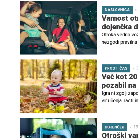
storiti ob zamaše
NASLOVNICA
Varnost ot
dojenčka d
Otroka vedno voz
nezgodi pravilna
resne poškodbe ot
najkrajših vožnja
PROSTI ČAS
Več kot 20 
pozabil na
Igra ni zgolj za
vir učenja, rasti
povežete in ustv
19
DOJENČEK
Otroški va