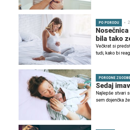
2
PO PORODU
Nosečnica 
bila tako z
Večkrat si preds
tudi, kako bi reag
situacijo, spozn
vse drugače. Teor
PORODNE ZGODB
Sedaj imava
Najlepše stvari s
sem dojenčka že t
prihitel dva tedn
še nikamor ne mu