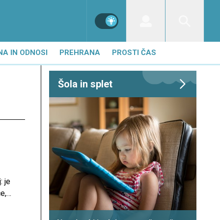
NA IN ODNOSI
PREHRANA
PROSTI ČAS
Šola in splet
: je
e,