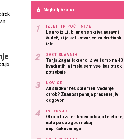
Najbolj brano
otrok
esne
IZLETI IN POČITNICE
Le uro iz Ljubljane se skriva naravni
čudež, ki je kot ustvarjen za družinski
izlet
nje
SVET SLAVNIH
Tanja Žagar iskreno: Živeli smo na 40
otuje
kvadratih, a imela sem vse, kar otrok
potrebuje
NOVICE
Ali sladkor res spremeni vedenje
otrok? Znanost ponuja presenetljiv
odgovor
INTERVJU
Otroci tu za en teden oddajo telefone,
nato pa se zgodi nekaj
nepričakovanega