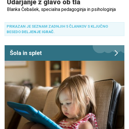
Udarjanje z glavo ob tla
Blanka Čebašek, specialna pedagoginja in psihologinja
PRIKAZAN JE SEZNAM ZADNJIH 5 ČLANKOV S KLJUČNO
BESEDO
DELJENJE IGRAČ
.
Šola in splet