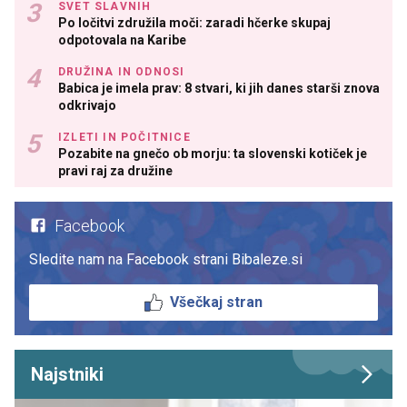
SVET SLAVNIH
Po ločitvi združila moči: zaradi hčerke skupaj
odpotovala na Karibe
DRUŽINA IN ODNOSI
Babica je imela prav: 8 stvari, ki jih danes starši znova
odkrivajo
IZLETI IN POČITNICE
Pozabite na gnečo ob morju: ta slovenski kotiček je
pravi raj za družine
Facebook
Sledite nam na Facebook strani Bibaleze.si
Všečkaj stran
Najstniki