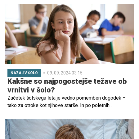
razvojnih zmožnosti otrok.
09. 09. 2024 03.15
NAZAJ V ŠOLO
Kakšne so najpogostejše težave ob
vrnitvi v šolo?
Začetek šolskega leta je vedno pomemben dogodek –
tako za otroke kot njihove starše. In po poletnih
počitnicah lahko vstop v šolo prinaša tudi različne izzive,
pri katerih nam zagotovo pride prav kakšen nasvet ali
morebiti celo strokovna pomoč. Ob tej priložnosti smo se
zato obrnili na psihosocialno svetovalko, ki svetuje vsem