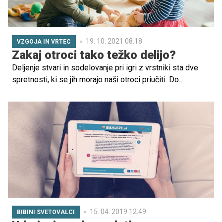
19. 10. 2021 08.18
VZGOJA IN VRTEC
Zakaj otroci tako težko delijo?
Deljenje stvari in sodelovanje pri igri z vrstniki sta dve
spretnosti, ki se jih morajo naši otroci priučiti. Do
približno četrtega leta starosti so namreč malčki precej
osredotočeni na lastne potrebe, zato jih moramo nekoliko
bolj spodbujati, da delijo s prijatelji in okolico.
15. 04. 2019 12.49
BIBINI SVETOVALCI