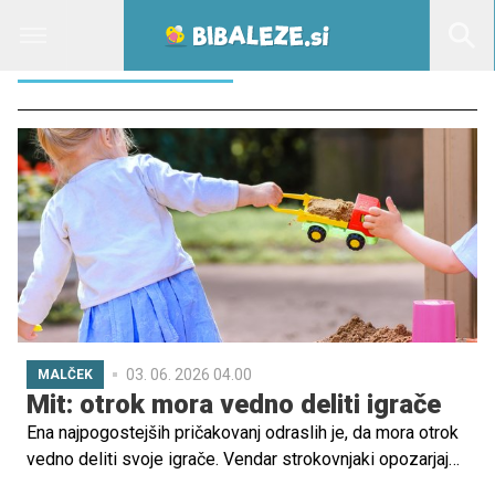
DELJENJE IGRAČ
03. 06. 2026 04.00
MALČEK
Mit: otrok mora vedno deliti igrače
Ena najpogostejših pričakovanj odraslih je, da mora otrok
vedno deliti svoje igrače. Vendar strokovnjaki opozarjajo,
da je to prepričanje preveč poenostavljeno in ne upošteva