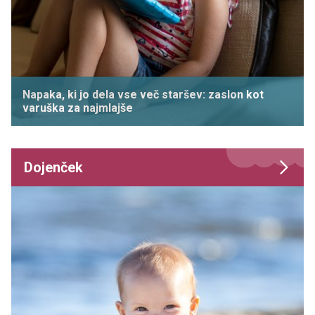
Napaka, ki jo dela vse več staršev: zaslon kot
varuška za najmlajše
Dojenček