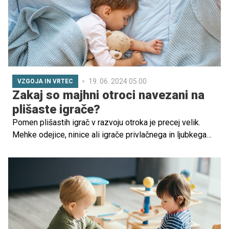
tistim, ki so se znašli v takšni ali drugačni stiski.
19. 06. 2024 05.00
VZGOJA IN VRTEC
Zakaj so majhni otroci navezani na
plišaste igrače?
Pomen plišastih igrač v razvoju otroka je precej velik.
Mehke odejice, ninice ali igrače privlačnega in ljubkega
videza lahko v večini primerov postanejo otrokov prvi
prijatelj in zasedajo prav posebno mesto v njegovem
življenju. Preverite, zakaj.