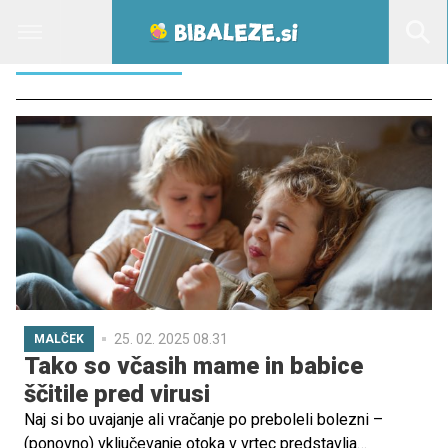
DAROVI ČEBEL
25. 02. 2025 08.31
MALČEK
Tako so včasih mame in babice
ščitile pred virusi
Naj si bo uvajanje ali vračanje po preboleli bolezni –
(ponovno) vključevanje otoka v vrtec predstavlja