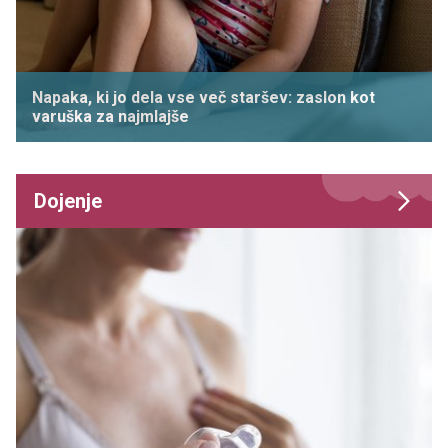
Napaka, ki jo dela vse več staršev: zaslon kot
varuška za najmlajše
Dojenje