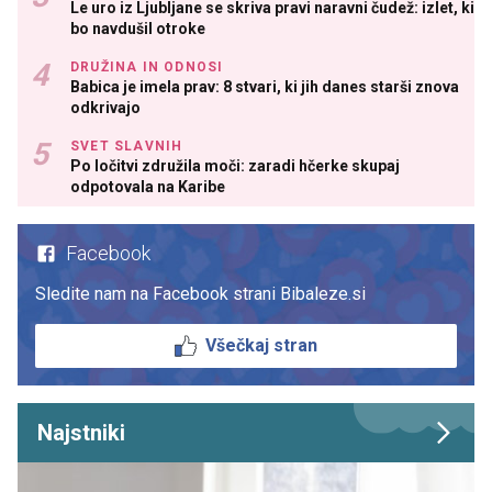
Le uro iz Ljubljane se skriva pravi naravni čudež: izlet, ki
bo navdušil otroke
DRUŽINA IN ODNOSI
Babica je imela prav: 8 stvari, ki jih danes starši znova
odkrivajo
SVET SLAVNIH
Po ločitvi združila moči: zaradi hčerke skupaj
odpotovala na Karibe
Facebook
Sledite nam na Facebook strani Bibaleze.si
Všečkaj stran
Najstniki