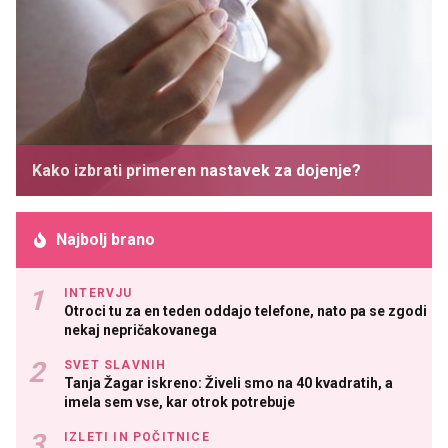
Kako izbrati primeren nastavek za dojenje?
Najbolj brano
INTERVJU
Otroci tu za en teden oddajo telefone, nato pa se zgodi
nekaj nepričakovanega
SVET SLAVNIH
Tanja Žagar iskreno: Živeli smo na 40 kvadratih, a
imela sem vse, kar otrok potrebuje
IZLETI IN POČITNICE