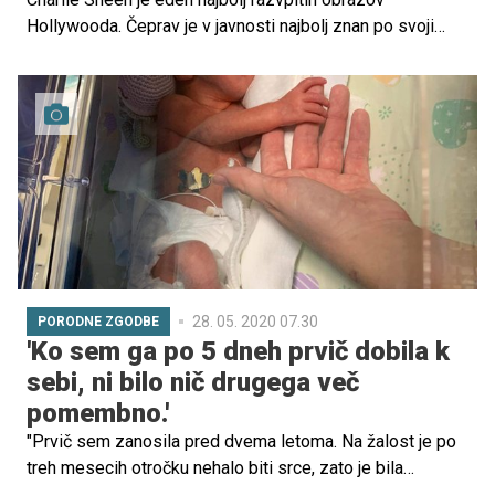
Hollywooda. Čeprav je v javnosti najbolj znan po svoji
vlogi v seriji Dva moža in pol, se njegovo resnično
življenje pogosto ni prav dosti razlikovalo od vloge, ki mu
je prinesla svetovno slavo. A za razkošjem, škandali in
milijoni se skriva zgodba o družini – o odnosih, ki so
preživeli njegove vzpone in padce ter ga oblikovali kot
človeka.
28. 05. 2020 07.30
PORODNE ZGODBE
'Ko sem ga po 5 dneh prvič dobila k
sebi, ni bilo nič drugega več
pomembno.'
"Prvič sem zanosila pred dvema letoma. Na žalost je po
treh mesecih otročku nehalo biti srce, zato je bila
odločitev, da ponovno poskusiva, težka. Dolgo sem