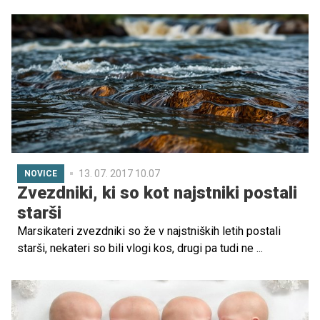
odlašala, pred zanositvijo sem opravila tudi več
pregledov, da bi se prepričala, da ni moje telo tisto, ki je
bilo krivo," v svoji zgodbi piše Cassandra Kralj, ki je v 29.
tednu rodila svojega junaka Adriana.
13. 07. 2017 10.07
NOVICE
Zvezdniki, ki so kot najstniki postali
starši
Marsikateri zvezdniki so že v najstniških letih postali
starši, nekateri so bili vlogi kos, drugi pa tudi ne ...