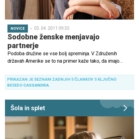
05. 04. 2011 09.55
NOVICE
Sodobne ženske menjavajo
partnerje
Podoba družine se vse bolj spreminja. V Združenih
državah Amerike se to na primer kaže tako, da imajo
mame več otrok običajno z različnimi partnerji.
PRIKAZAN JE SEZNAM ZADNJIH 5 ČLANKOV S KLJUČNO
BESEDO
CASSANDRA
.
Šola in splet