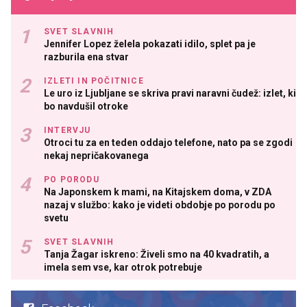
SVET SLAVNIH
Jennifer Lopez želela pokazati idilo, splet pa je
razburila ena stvar
IZLETI IN POČITNICE
Le uro iz Ljubljane se skriva pravi naravni čudež: izlet, ki
bo navdušil otroke
INTERVJU
Otroci tu za en teden oddajo telefone, nato pa se zgodi
nekaj nepričakovanega
PO PORODU
Na Japonskem k mami, na Kitajskem doma, v ZDA
nazaj v službo: kako je videti obdobje po porodu po
svetu
SVET SLAVNIH
Tanja Žagar iskreno: Živeli smo na 40 kvadratih, a
imela sem vse, kar otrok potrebuje