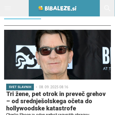
CASSANDRA
08. 09. 2025 08.16
SVET SLAVNIH
Tri žene, pet otrok in preveč grehov
– od srednješolskega očeta do
hollywoodske katastrofe
Charlie Sheen je eden najbolj razvpitih obrazov