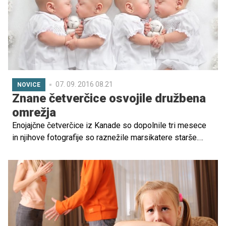
07. 09. 2016 08.21
NOVICE
Znane četverčice osvojile družbena
omrežja
Enojajčne četverčice iz Kanade so dopolnile tri mesece
in njihove fotografije so raznežile marsikatere starše.
Res so ljubke!