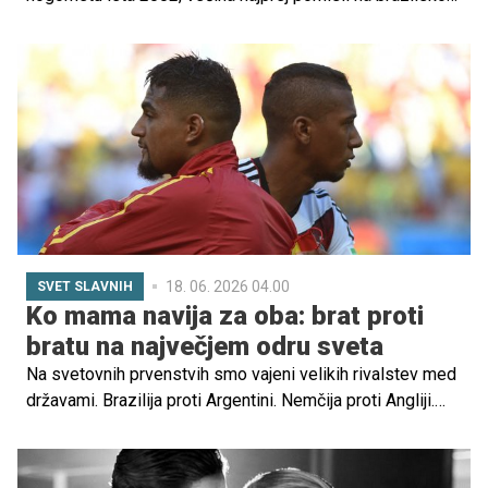
zmago, dva gola Ronalda v finalu proti Nemčiji in njegovo
zlato kopačko. A poleg nogometnih mojstrovin je v
spominu milijonov ljudi ostala še ena stvar, njegova
nenavadna pričeska.
18. 06. 2026 04.00
SVET SLAVNIH
Ko mama navija za oba: brat proti
bratu na največjem odru sveta
Na svetovnih prvenstvih smo vajeni velikih rivalstev med
državami. Brazilija proti Argentini. Nemčija proti Angliji.
Francija proti Italiji. Toda včasih se največja tekma ne igra
med državami, temveč znotraj ene same družine.