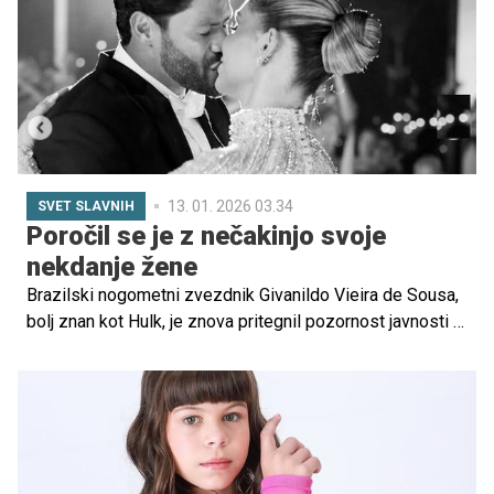
13. 01. 2026 03.34
SVET SLAVNIH
Poročil se je z nečakinjo svoje
nekdanje žene
Brazilski nogometni zvezdnik Givanildo Vieira de Sousa,
bolj znan kot Hulk, je znova pritegnil pozornost javnosti z
nenavadno družinsko zgodbo.