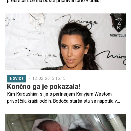
presrečen, če mu boste pripravili torto v obliki
nogometne žoge, igrišča, zraven pa bodo še sladke
figurice nogometašev. Presenetite ga takrat, ko bo
najmanj pričakoval, recimo ob gledanju kvalifikacij za
Svetovno prvenstvo v Braziliji. Prenosi bodo s
slovenskim komentatorjem v živo na VOYO. Ne zamudite
tekem (11.10. 2013 ob 18. uri Hrvaška:Belgija, ob 20.30
Estonija:Turčija, 15. 10. 2013 ob 19.00 Litva:Bosna in
Hercegovina, ob 21. uri Belgija:Wales)! Kako torto
okrasiti, oblikovati, si lahko pogledate v fotogaleriji.
12. 02. 2013 16.15
NOVICE
Končno ga je pokazala!
Kim Kardashian si je s partnerjem Kanyjem Westom
privoščila krajši oddih. Bodoča starša sta se napotila v
mesto karnevala Rio de Janeiro, kjer pa se nista mogla
skriti pred vsiljivimi paparaci, ki so jima sledili na vsakem
koraku. Vedno elegantna zvezdnica tokrat ni skrivala
svojega rastočega trebuščka, temveč ga je ponosno