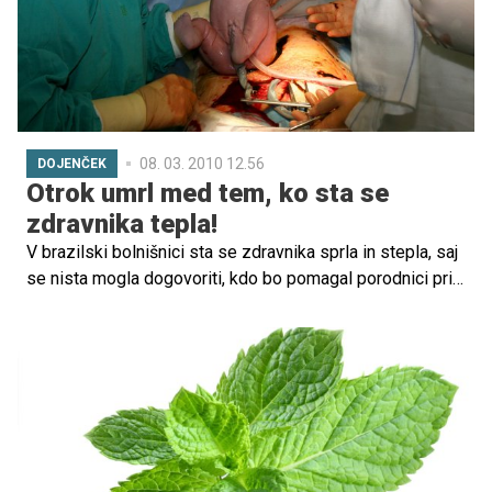
08. 03. 2010 12.56
DOJENČEK
Otrok umrl med tem, ko sta se
zdravnika tepla!
V brazilski bolnišnici sta se zdravnika sprla in stepla, saj
se nista mogla dogovoriti, kdo bo pomagal porodnici pri
porodu. Med tem, ko sta se pretepala, je otrok umrl.