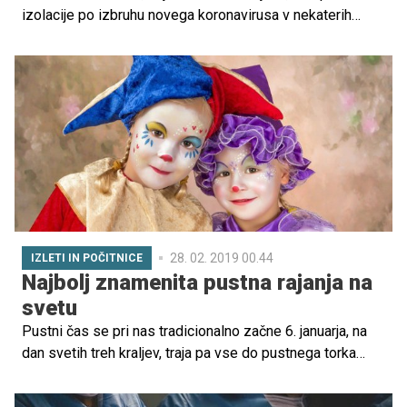
izolacije po izbruhu novega koronavirusa v nekaterih
državah vsaj začasno prekinili cepljenje otrok proti
drugim nalezljivim boleznim, opozarjajo v Svetovni
zdravstveni organizaciji (WHO). Preverite, kako je s
cepljenjem otrok v Sloveniji!
28. 02. 2019 00.44
IZLETI IN POČITNICE
Najbolj znamenita pustna rajanja na
svetu
Pustni čas se pri nas tradicionalno začne 6. januarja, na
dan svetih treh kraljev, traja pa vse do pustnega torka
oziroma pepelnične srede. Praznovanja v različnih delih
sveta trajajo različno dolgo, skorajda povsod pa vrhunec