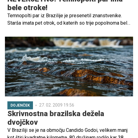
bele otroke!
Temnopolti par iz Brazilije je presenetil znanstvenike.
Starša imata pet otrok, od katerih so trije popolnoma bele
polti.
27. 02. 2009 19.56
DOJENČEK
Skrivnostna brazilska dežela
dvojčkov
V Braziliji se je na območju Candido Godoi, velikem manj
kot štiri kvadratne kilometre, 80 družinam rodilo kar 38