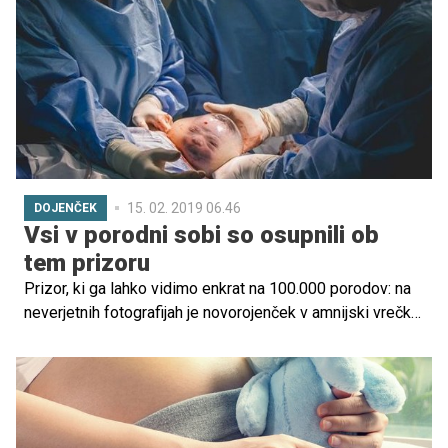
dosežejo na pustni torek, ki mu nato sledi postna
pepelnična sreda. Skozi zgodovino so se po svetu
uveljavile različne oblike praznovanja ter karnevalov, ki
danes predstavljajo pomemben del kulturne dediščine,
zato je prav, da podrobneje spoznamo nekaj najbolj
znanih in zanimivih pustnih tradicij.
15. 02. 2019 06.46
DOJENČEK
Vsi v porodni sobi so osupnili ob
tem prizoru
Prizor, ki ga lahko vidimo enkrat na 100.000 porodov: na
neverjetnih fotografijah je novorojenček v amnijski vrečki.
Jokala sem, medtem ko sem gledala, kako rojevam, je
dejala mamica.