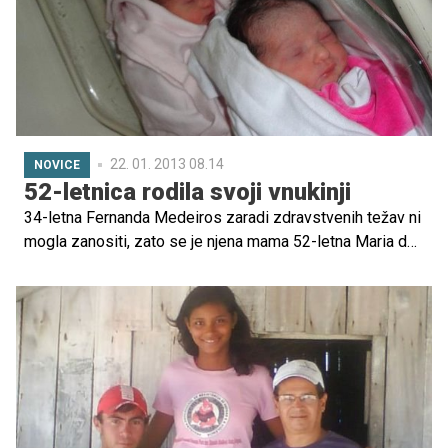
razkazovala v tesni beli obleki.
22. 01. 2013 08.14
NOVICE
52-letnica rodila svoji vnukinji
34-letna Fernanda Medeiros zaradi zdravstvenih težav ni
mogla zanositi, zato se je njena mama 52-letna Maria da
Gloria odločila, da ji priskoči na pomoč. Začela je jemati
hormonske tablete, da bo lahko zanosila. In to ji je tudi
uspelo, kot nadomestna mati je s carskim rezom rodila
dvojčici.