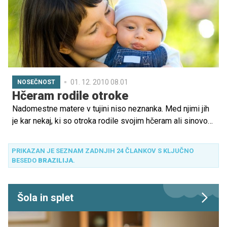
01. 12. 2010 08.01
NOSEČNOST
Hčeram rodile otroke
Nadomestne matere v tujini niso neznanka. Med njimi jih
je kar nekaj, ki so otroka rodile svojim hčeram ali sinovom
in tako hkrati postale še babice.
PRIKAZAN JE SEZNAM ZADNJIH 24 ČLANKOV S KLJUČNO
BESEDO
BRAZILIJA
.
Šola in splet