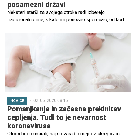
posamezni državi
Nekateri starši za svojega otroka radi izberejo
tradicionalno ime, s katerim ponosno sporočajo, od kod
izvirajo njegove korenine. Spet drugi se radi odločajo za
imena, ki so svetovno razširjena in priljubljena povsod.
Uganete, katero ime se v svetu največkrat pojavi?
02. 05. 2020 08.15
NOVICE
Pomanjkanje in začasna prekinitev
cepljenja. Tudi to je nevarnost
koronavirusa
Otroci bodo umirali, saj so zaradi omejitev, ukrepov in