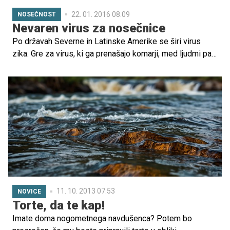
22. 01. 2016 08.09
NOSEČNOST
Nevaren virus za nosečnice
Po državah Severne in Latinske Amerike se širi virus
zika. Gre za virus, ki ga prenašajo komarji, med ljudmi pa
ni prenosljiv. Je pa zelo nevaren za nosečnice, saj lahko
pri zarodku povzroči okvare, katerih posledica so
nenormalno majhni možgani in lobanja. V Braziliji se
spopadajo z doslej najhujšim izbruhom virusa, primere
beležijo tudi v ZDA.
11. 10. 2013 07.53
NOVICE
Torte, da te kap!
Imate doma nogometnega navdušenca? Potem bo