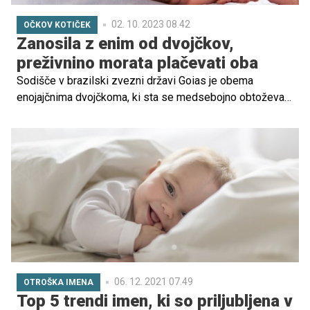
02. 10. 2023 08.42
OČKOV KOTIČEK
Zanosila z enim od dvojčkov,
preživnino morata plačevati oba
Sodišče v brazilski zvezni državi Goias je obema
enojajčnima dvojčkoma, ki sta se medsebojno obtoževala
očetovstva deklice, naložilo plačevanje preživnine. Tudi v
rojstni list bosta vpisana oba dvojčka, ki sta skušala
izkoristiti svojo izjemno podobnost, da bi zakrila svojo
identiteto, poroča francoska tiskovna agencija AFP.
06. 12. 2021 07.49
OTROŠKA IMENA
Top 5 trendi imen, ki so priljubljena v