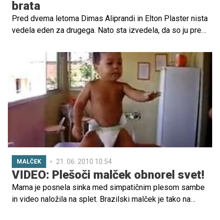
brata
Pred dvema letoma Dimas Aliprandi in Elton Plaster nista
vedela eden za drugega. Nato sta izvedela, da so ju pred
več kot 20 leti v bolnišnici po nesreči zamenjali …
21. 06. 2010 10.54
MALČEK
VIDEO: Plešoči malček obnorel svet!
Mama je posnela sinka med simpatičnim plesom sambe
in video naložila na splet. Brazilski malček je tako na
spletnem portalu YouTube nemudoma postal hit. Njegov