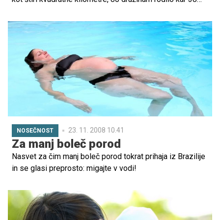
parov dvojčkov. Nekateri dejstvo pripisujejo vodi iz
tamkajšnjega izvira - pa je temu res tako?
23. 11. 2008 10.41
NOSEČNOST
Za manj boleč porod
Nasvet za čim manj boleč porod tokrat prihaja iz Brazilije
in se glasi preprosto: migajte v vodi!