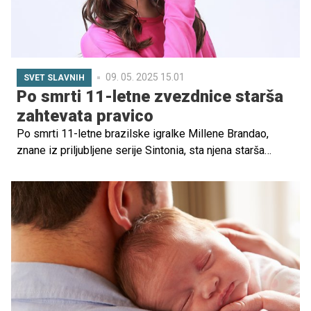
09. 05. 2025 15.01
SVET SLAVNIH
Po smrti 11-letne zvezdnice starša
zahtevata pravico
Po smrti 11-letne brazilske igralke Millene Brandao,
znane iz priljubljene serije Sintonia, sta njena starša
vložila tožbo proti dvema bolnišnicama zaradi domnevne
zdravniške malomarnosti. Tragedija je pretresla Brazilijo
in oboževalce po svetu.