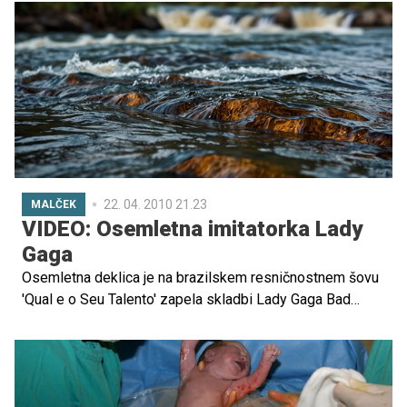
ples si je ogledalo že več kot dva milijona ljudi.
22. 04. 2010 21.23
MALČEK
VIDEO: Osemletna imitatorka Lady
Gaga
Osemletna deklica je na brazilskem resničnostnem šovu
'Qual e o Seu Talento' zapela skladbi Lady Gaga Bad
romance in Paparazzi. Z nastopom je močno razburila
svetovno javnost.