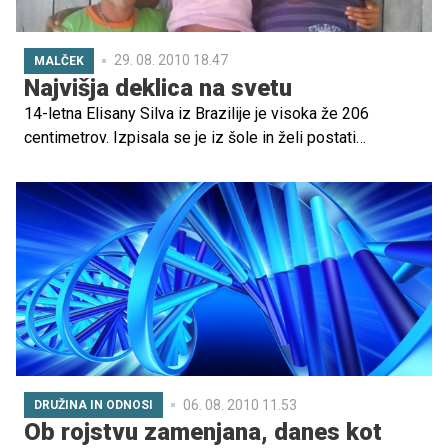
29. 08. 2010 18.47
MALČEK
Najvišja deklica na svetu
14-letna Elisany Silva iz Brazilije je visoka že 206
centimetrov. Izpisala se je iz šole in želi postati
manekenka. Ker je lepotica, ji obetajo lepo kariero.
06. 08. 2010 11.53
DRUŽINA IN ODNOSI
Ob rojstvu zamenjana, danes kot