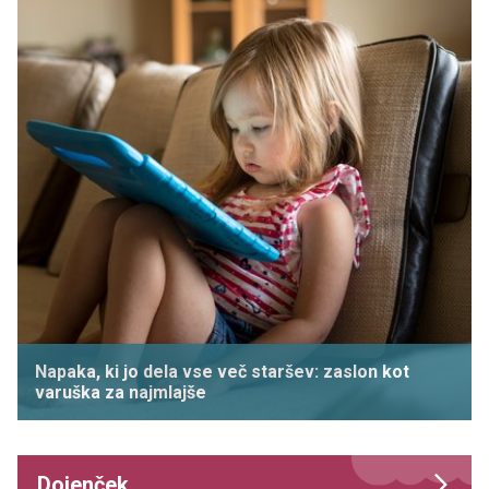
Napaka, ki jo dela vse več staršev: zaslon kot
varuška za najmlajše
Dojenček