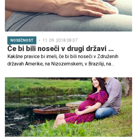
11. 09. 2018 08.07
NOSEČNOST
Če bi bili noseči v drugi državi ...
Kakšne pravice bi imeli, če bi bili noseči v Združenih
državah Amerike, na Nizozemskem, v Braziliji, na
Norveškem?