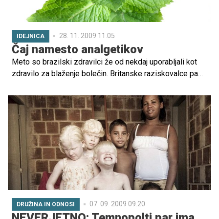
28. 11. 2009 11.05
IDEJNICA
Čaj namesto analgetikov
Meto so brazilski zdravilci že od nekdaj uporabljali kot
zdravilo za blaženje bolečin. Britanske raziskovalce pa
so presenetili številni zdravilni učinki brazilske različice
znane rastline.
07. 09. 2009 09.20
DRUŽINA IN ODNOSI
NEVERJETNO: Temnopolti par ima