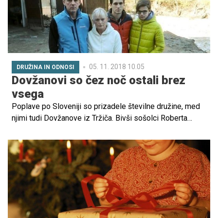
05. 11. 2018 10.05
DRUŽINA IN ODNOSI
Dovžanovi so čez noč ostali brez
vsega
Poplave po Sloveniji so prizadele številne družine, med
njimi tudi Dovžanove iz Tržiča. Bivši sošolci Roberta
Dovžana so se odločili, da jim priskočijo na pomoč in
organizirajo dobrodelno akcijo.