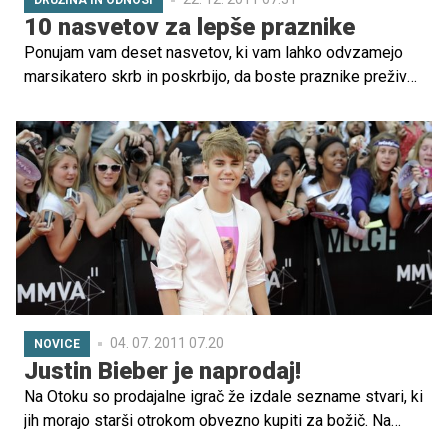
10 nasvetov za lepše praznike
Ponujam vam deset nasvetov, ki vam lahko odvzamejo
marsikatero skrb in poskrbijo, da boste praznike preživeli
mirno in brez naglice, da morate še kaj kupiti, pripraviti,
zaviti ali skuhati. Preprosti, vendar zelo koristni nasveti.
04. 07. 2011 07.20
NOVICE
Justin Bieber je naprodaj!
Na Otoku so prodajalne igrač že izdale sezname stvari, ki
jih morajo starši otrokom obvezno kupiti za božič. Na
seznamu je med drugim lutka priljubljenega Justina