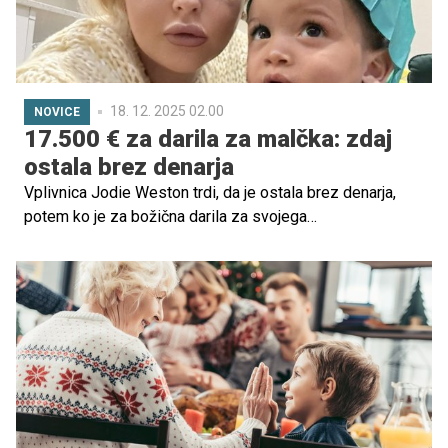
naši predniki?
18. 12. 2025 02.00
NOVICE
17.500 € za darila za malčka: zdaj
ostala brez denarja
Vplivnica Jodie Weston trdi, da je ostala brez denarja,
potem ko je za božična darila za svojega
dvajsetmesečnega sina porabila kar 17.500 evrov. Velik
del tega zneska je šel predvsem za luksuzni adventni
koledar, poln presenečenj.