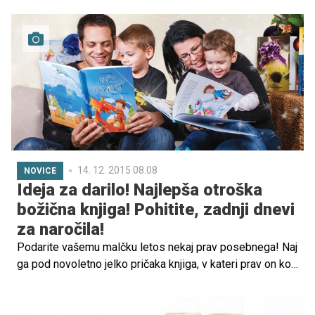
bijeta bitko na sodišču …
14. 12. 2015 08.08
NOVICE
Ideja za darilo! Najlepša otroška
božična knjiga! Pohitite, zadnji dnevi
za naročila!
Podarite vašemu malčku letos nekaj prav posebnega! Naj
ga pod novoletno jelko pričaka knjiga, v kateri prav on kot
glavni junaki nastopa skupaj s čisto pravim Božičkom. Je
to mogoče? Seveda!