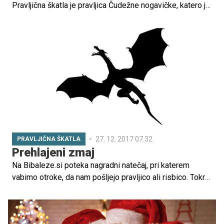
Pravljična škatla je pravljica Čudežne nogavičke, katero je
napisala petletna Neja.
27. 12. 2017 07.32
PRAVLJIČNA ŠKATLA
Prehlajeni zmaj
Na Bibaleze.si poteka nagradni natečaj, pri katerem
vabimo otroke, da nam pošljejo pravljico ali risbico. Tokrat
nas je navdušila pravljica Ine Prehlajeni zmaj.