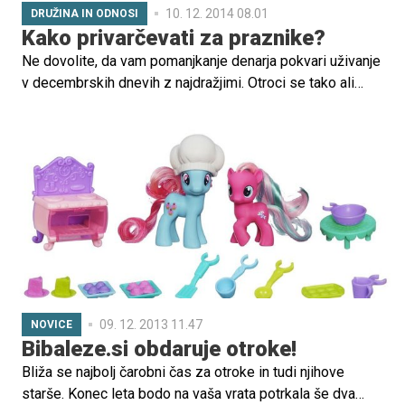
10. 12. 2014 08.01
DRUŽINA IN ODNOSI
Kako privarčevati za praznike?
Ne dovolite, da vam pomanjkanje denarja pokvari uživanje
v decembrskih dnevih z najdražjimi. Otroci se tako ali
tako veselijo tega, da bodo preživeli več časa z vami.
Namesto tega, da razmišljate o prazni denarnici, bodite
kreativni. Vse odločitve, nakupe, vse pogostitve modro
preštudirajte.
09. 12. 2013 11.47
NOVICE
Bibaleze.si obdaruje otroke!
Bliža se najbolj čarobni čas za otroke in tudi njihove
starše. Konec leta bodo na vaša vrata potrkala še dva