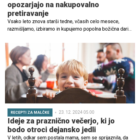
opozarjajo na nakupovalno
pretiravanje
Vsako leto znova starši tedne, včasih celo mesece,
razmišljamo, izbiramo in kupujemo popolna božična darila
za otroke. Iščemo igrače, ki so poučne, zanimive,
trendovske, "must-have", takšne, ki naj bi naredile
božično jutro popolno ...
23. 12. 2024 05.00
RECEPTI ZA MALČKE
Ideje za praznično večerjo, ki jo
bodo otroci dejansko jedli
V letih, odkar sem postala mama, sem se sprijaznila, da