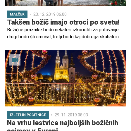
23. 12. 2019 06.00
MALČEK
Takšen božič imajo otroci po svetu!
Božične praznike bodo nekateri izkoristili za potovanje,
drugi bodo šli smučat, tretji bodo kaj dobrega skuhali in
se v toplem in okrašenem domovanju družili z najbližjimi.
Recepta in pravil za 'pravilno' praznovanje ni, kar
dokazujejo tudi različni božični običaji po svetu. Ne glede
na geografsko lego pa rdeča nit božiča povsod ostaja
ista: predstavlja radost, mir, veselje ter druženje, najmlajši
pa praktično povsod z nestrpnostjo čakajo obisk dobrega
moža, ki ima v različnih koncih sveta resda drugačno ime,
a povsod isto nalogo: obdariti tiste, ki so bili pridni!
29. 11. 2019 08.03
IZLETI IN POČITNICE
Na vrhu lestvice najboljših božičnih