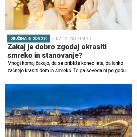
07. 12. 2017 08.10
DRUŽINA IN ODNOSI
Zakaj je dobro zgodaj okrasiti
smreko in stanovanje?
Mnogi komaj čakajo, da se približa konec leta, da lahko
začnejo krasiti dom in smreko. To pa seveda ni po godu
vsem družinskim članom, ki ves čas opozarjajo, da je za
vse to še čas. Toda ameriški psihologi in psihiatri so
ugotovili nekaj, zaradi česar boste takoj privlekli okraske
na plan.