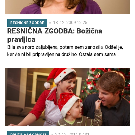
18. 12. 2009 12.25
RESNIČNE ZGODBE
RESNIČNA ZGODBA: Božična
pravljica
Bila sva noro zaljubljena, potem sem zanosila. Odšel je,
ker še ni bil pripravljen na družino. Ostala sem sama.
Jokala in upala na boljši jutri …
22. 12. 2011 07.31
DRUŽINA IN ODNOSI