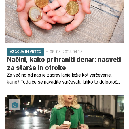
08. 05. 2024 04.15
VZGOJA IN VRTEC
Načini, kako prihraniti denar: nasveti
za starše in otroke
Za večino od nas je zapravljanje lažje kot varčevanje,
kajne? Toda če se navadite varčevati, lahko to dolgoročno
vodi v življenjsko neodvisnost. In najbolje je, da se tega
naučite čimprej ter znanje predate tudi otrokom.