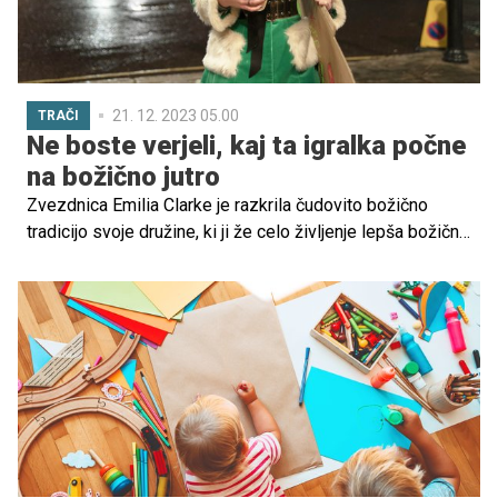
21. 12. 2023 05.00
TRAČI
Ne boste verjeli, kaj ta igralka počne
na božično jutro
Zvezdnica Emilia Clarke je razkrila čudovito božično
tradicijo svoje družine, ki ji že celo življenje lepša božična
jutra.