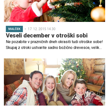
17. 12. 2015 14.30
MALČEK
Veseli december v otroški sobi
Ne pozabite v prazničnih dneh okrasiti tudi otroške sobe!
Skupaj z otroki ustvarite sadno božično drevesce, velike
in pisane škornje ali nogavice za darila, na krožnik zložite
domače karamelne bonbone ...