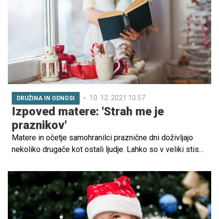
10. 12. 2021 10.57
DRUŽINA IN ODNOSI
Izpoved matere: 'Strah me je
praznikov'
Matere in očetje samohranilci praznične dni doživljajo
nekoliko drugače kot ostali ljudje. Lahko so v veliki stiski,
čeprav tega morda ne pokažejo. Srečujejo se z dilemami,
o katerih se „običajnim“ družinam niti ne sanja.