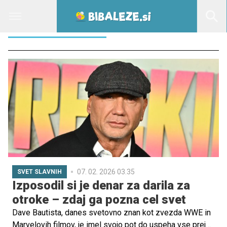
BOŽIČNA DARILA
07. 02. 2026 03.35
SVET SLAVNIH
Izposodil si je denar za darila za
otroke – zdaj ga pozna cel svet
Dave Bautista, danes svetovno znan kot zvezda WWE in
Marvelovih filmov, je imel svojo pot do uspeha vse prej