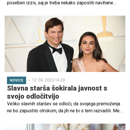
poseben izziv, saj je treba nekako zaposliti navihane
malčke, ki jim praviloma zelo hitro postane dolgčas.
Glede na to, da nas od praznikov loči le še nekaj tednov,
se lahko s skupnimi močmi lotite božično-novoletnega
ustvarjanja in tako okrepite svoj odnos ter ustvarite
čarobno praznično vzdušje, ki ga otroci zagotovo nikoli
ne bodo pozabili. Ponujamo nekaj kreativnih idej, preverili
pa smo tudi, kam se odpraviti po pripomočke za
ustvarjanje.
12. 04. 2023 14.20
NOVICE
Slavna starša šokirala javnost s
svojo odločitvijo
Veliko slavnih staršev se odloči, da svojega premoženja
ne bo zapustilo otrokom, da jih ne bi s tem razvadili. Med
njimi sta tudi filmska igralca Mila Kunis in Ashton Kutcher.