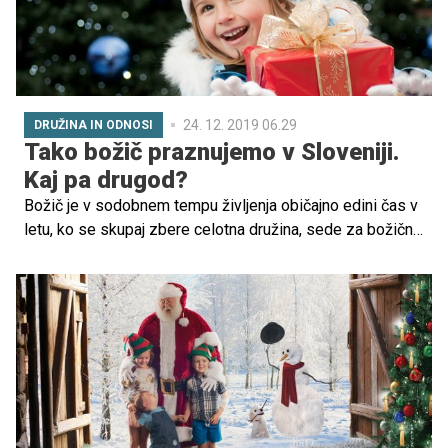
24. 12. 2019 06.29
DRUŽINA IN ODNOSI
Tako božič praznujemo v Sloveniji.
Kaj pa drugod?
Božič je v sodobnem tempu življenja običajno edini čas v
letu, ko se skupaj zbere celotna družina, sede za božično
mizo, polno dobrot in uživa v trenutkih, prežetih s
smehom, petjem in obdarovanjem. Čeprav ga praznujejo
po vsem svetu, se način in oblike praznovanja razlikujejo.
Že v Evropi denimo Skandinavci praznujejo povsem
drugače kot mi. Spoznajmo torej nekaj najbolj zanimivih
evropskih božičnih tradicij.