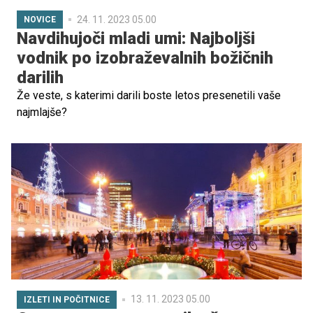
24. 11. 2023 05.00
NOVICE
Navdihujoči mladi umi: Najboljši
vodnik po izobraževalnih božičnih
darilih
Že veste, s katerimi darili boste letos presenetili vaše
najmlajše?
13. 11. 2023 05.00
IZLETI IN POČITNICE