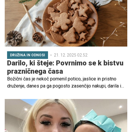
21. 12. 2025 02.52
DRUŽINA IN ODNOSI
Darilo, ki šteje: Povrnimo se k bistvu
prazničnega časa
Božični čas je nekoč pomenil potico, jaslice in pristno
druženje, danes pa ga pogosto zasenčijo nakupi, darila in
blišč. Jelka Krivec spominja, da "ni pomembno, kako je
hiša okrašena, pomembno je, kakšno je življenje v njej",
antropolog dr. Dan Podjed pa dodaja, da "je največje
darilo, ki ga lahko damo bližnjim, čas in pozornost". Ste
pripravljeni letos praznovati drugače? Bolj umirjeno,
pristno, sproščeno, nepopolno? Tako, kot so praznovali