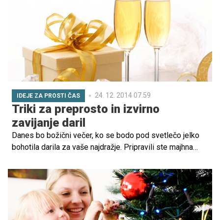
24. 12. 2014 07.59
IDEJE ZA PROSTI ČAS
Triki za preprosto in izvirno
zavijanje daril
Danes bo božični večer, ko se bodo pod svetlečo jelko
bohotila darila za vaše najdražje. Pripravili ste majhna
presenečenja, čaka vas samo še zavijanje. Bodite izvirni
in jih ne zaprite v kupljeno darilno vrečko, ampak se raje
prepustite domišljiji in bodite kreativni.