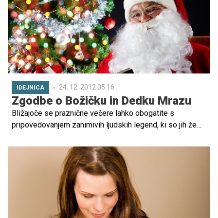
Instagramu objavila fotografijo, na kateri v seksi
božičkovem kostumu oboževalcem pošilja poljubčke.
24. 12. 2012 05.16
IDEJNICA
Zgodbe o Božičku in Dedku Mrazu
Bližajoče se praznične večere lahko obogatite s
pripovedovanjem zanimivih ljudskih legend, ki so jih že
naše prababice pripovedovale našim starim staršem ...
Naj se zbere vsa družina, majhni in veliki se skupaj
potopite v čarobni svet zgodb.