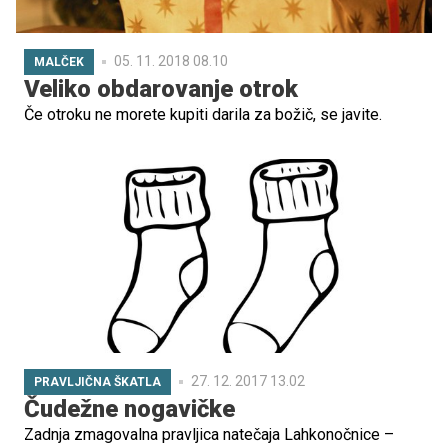
05. 11. 2018 08.10
MALČEK
Veliko obdarovanje otrok
Če otroku ne morete kupiti darila za božič, se javite.
27. 12. 2017 13.02
PRAVLJIČNA ŠKATLA
Čudežne nogavičke
Zadnja zmagovalna pravljica natečaja Lahkonočnice –