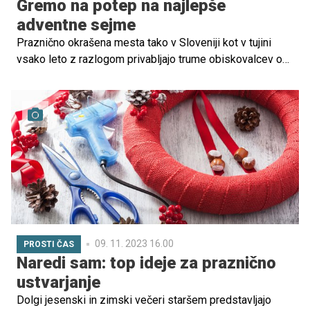
Gremo na potep na najlepše
adventne sejme
Praznično okrašena mesta tako v Sloveniji kot v tujini
vsako leto z razlogom privabljajo trume obiskovalcev od
blizu in daleč. Utripajoče lučke, božični okraski, omamen
vonj toplih napitkov, ki se vije po zraku, bogato založene
stojnice z dobrotami in darilci, predstave in koncerti za
odrasle ter otroke ... Da, božični sejmi so pravi raj za vse
generacije, predvsem pa za družine. Če torej želite
svojim otrokom prižgati iskrice sreče v očeh, jih odpeljite
v (vsaj) eno od najlepše okrašenih mest, kjer boste
skupaj ustvarili nepozabne spomine. Ste za? Gremo?
09. 11. 2023 16.00
PROSTI ČAS
Naredi sam: top ideje za praznično
ustvarjanje
Dolgi jesenski in zimski večeri staršem predstavljajo