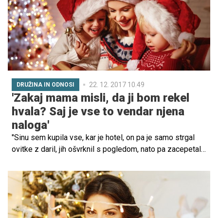
22. 12. 2017 10.49
DRUŽINA IN ODNOSI
'Zakaj mama misli, da ji bom rekel
hvala? Saj je vse to vendar njena
naloga'
"Sinu sem kupila vse, kar je hotel, on pa je samo strgal
ovitke z daril, jih ošvrknil s pogledom, nato pa zacepetal,
da je njegov prijatelj dobil boljša darila, odvihral v sobo in
zaloputnil z vrati." Se najdete tej zgodbi, ki se je te dni
pojavila na enem od forumov o vzgoji? Strokovnjaki
pravijo, da imate pri hiši malega tirana, ko gre za
praznična darila. Ustoličili pa ste ga kar sami.