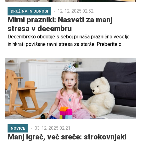
12. 12. 2025 02.52
DRUŽINA IN ODNOSI
Mirni prazniki: Nasveti za manj
stresa v decembru
Decembrsko obdobje s seboj prinaša praznično veselje
in hkrati povišane ravni stresa za starše. Preberite o
učinkovitih taktikah za organizacijo, obvladovanje
družinskih dinamik in ohranjanje miru med prazničnim
časom.
03. 12. 2025 02.21
NOVICE
Manj igrač, več sreče: strokovnjaki