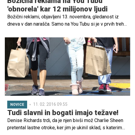
Božična reklama na You Tubu
'obnorela' kar 12 milijonov ljudi
Božični reklami, objavljeni 13. novembra, gledanost iz
dneva v dan narašča. Samo na You Tubu si je v prvih treh
dneh ogledalo 5 milijonov ljudi. Prikazuje očeta, ki hiti
nabaviti božična darila za vso družino. Poglejte, česa se
je domislil, samo da bi vse skupaj končal pravočasno.
11. 02. 2016 09.55
NOVICE
Tudi slavni in bogati imajo težave!
Denise Richards trdi, da je njen bivši mož Charlie Sheen
pretental lastne otroke, ker jim je ukinil sklad, s katerim
so imeli zagotovljen dom. Bivša zakonca tako še naprej