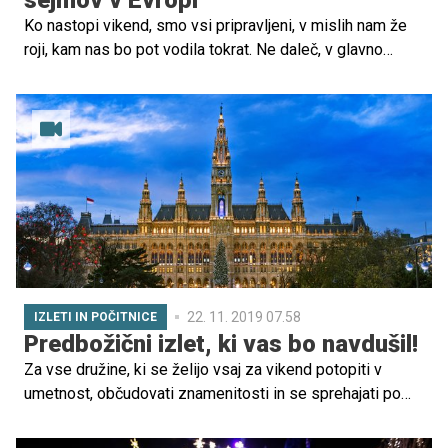
sejmov v Evropi
Ko nastopi vikend, smo vsi pripravljeni, v mislih nam že
roji, kam nas bo pot vodila tokrat. Ne daleč, v glavno
mesto Hrvaške, ki je od Ljubljane oddaljeno 142 km, v
Zagreb, kulturno, gospodarsko in politično središče, kjer
bomo odprli vrata kakšnega muzeja, pokukali v živalski
vrt, se sprehodili po znamenitem trgu, parku, občudovali
cerkve in spomenike. Tako kot vsako leto nikakor ne
bomo zamudili najlepšega božičnega sejma v Evropi.
22. 11. 2019 07.58
IZLETI IN POČITNICE
Predbožični izlet, ki vas bo navdušil!
Za vse družine, ki se želijo vsaj za vikend potopiti v
umetnost, občudovati znamenitosti in se sprehajati po
čudovitih parkih, definitivno priporočam Dunaj. Četudi
imate najstnika, ki mogoče na prvi pogled ne bo navdušen