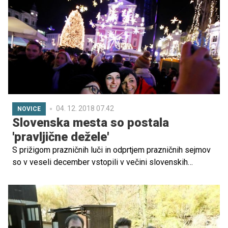
nad kupom spomenikov, zbirk iz starih časov, sem
prepričana, da bo na koncu z veseljem objavil kakšno
fotografijo na družbenem omrežju. In zdaj je edinstven
čas, da doživite v avstrijskem glavnem in največjem
mestu božično čarovnijo.
04. 12. 2018 07.42
NOVICE
Slovenska mesta so postala
'pravljične dežele'
S prižigom prazničnih luči in odprtjem prazničnih sejmov
so v veseli december vstopili v večini slovenskih
občinah. Pripravili so pestro paleto dogodkov za vse
okuse. Poleg tradicionalnih prazničnih sejmov in
pravljičnih dežel so ponekod zaživela tudi drsališča.