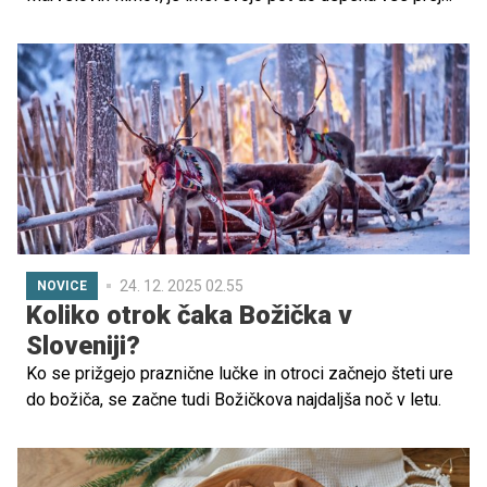
kot lahko. Preden je postal profesionalni borec in
hollywoodski igralec, se je znašel v hudi finančni stiski, ki
ga je skoraj zlomila – a ga je hkrati motivirala, da poskrbi
za svojo družino.
24. 12. 2025 02.55
NOVICE
Koliko otrok čaka Božička v
Sloveniji?
Ko se prižgejo praznične lučke in otroci začnejo šteti ure
do božiča, se začne tudi Božičkova najdaljša noč v letu.