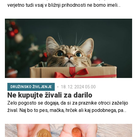
verjetno tudi vsaj v bližnji prihodnosti ne bomo imeli
"popolne" praznične večerje. Hkrati sem se naučila
pripraviti jedi, ob katerih lahko ob praznikih uživa cela
družina in ki jih otroci dejansko s slastjo pojedo.
18. 12. 2024 05.00
DRUŽINSKO ŽIVLJENJE
Ne kupujte živali za darilo
Zelo pogosto se dogaja, da si za praznike otroci zaželijo
žival. Naj bo to pes, mačka, hrček ali kaj podobnega, pa
starši včasih premalo pretehtajo otrokovo željo in na
koncu se veselje spremeni v žalost.