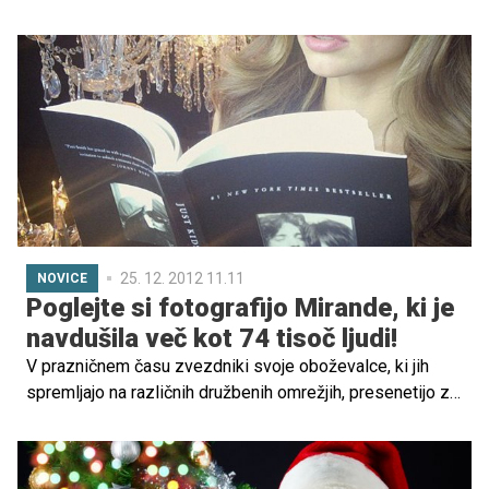
dobra moža, božiček in dedek Mraz. Spletni portal
Bibaleze.si v sodelovanju s podjetjem Hasbro organizira
božično nagradno akcijo za najmlajše družinske člane.
Obdarili bomo zveste ljubitelje risank na programih OTO
in VOYO.
25. 12. 2012 11.11
NOVICE
Poglejte si fotografijo Mirande, ki je
navdušila več kot 74 tisoč ljudi!
V prazničnem času zvezdniki svoje oboževalce, ki jih
spremljajo na različnih družbenih omrežjih, presenetijo z
voščilom ali fotografijo, ki jo običajno všečka in deli na
tisoče ljudi. Ena izmed tovrstnih medijskih osebnosti je
tudi manekenka Miranda Kerr. Mamica dečka Flynna je na