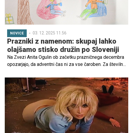
03. 12. 2025 11.56
NOVICE
Prazniki z namenom: skupaj lahko
olajšamo stisko družin po Sloveniji
Na Zvezi Anita Ogulin ob začetku prazničnega decembra
opozarjajo, da adventni čas ni za vse čaroben. Za številne
družine je ta čas najtežji v letu. Namesto topline doma jih
spremljajo skrbi, tesnoba in osamljenost. Zato bodo
praznike družinam v stiski polepšali s prazničnimi
prehranskimi paketi, otroke peljali na božični in novoletni
tabor, družine odpeljali na izlet ter poskrbeli, da bodo
otroci deležni tudi darilc.