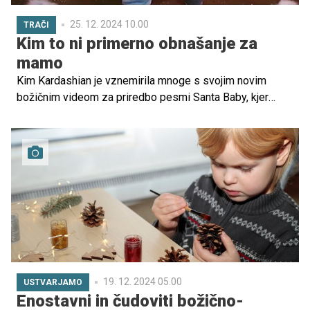
25. 12. 2024 10.00
TRAČI
Kim to ni primerno obnašanje za
mamo
Kim Kardashian je vznemirila mnoge s svojim novim
božičnim videom za priredbo pesmi Santa Baby, kjer
nastopa v nenavadnem okolju, ko se plazi po hiši. Ob tem
se pojavljajo kaotični, verski in surrealni posnetki. Kljub
podpori nekaterih oboževalcev mnogi menijo, da takšna
vsebina ni primerna za mamico.
19. 12. 2024 05.00
USTVARJAMO
Enostavni in čudoviti božično-