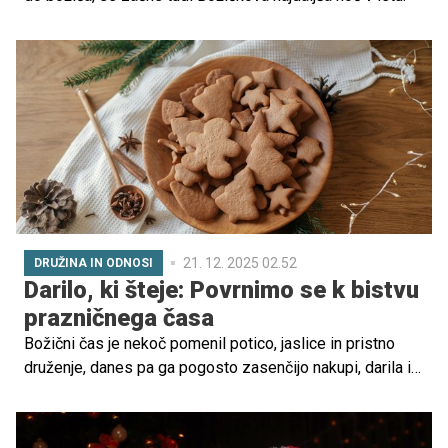
21. 12. 2025 02.52
DRUŽINA IN ODNOSI
Darilo, ki šteje: Povrnimo se k bistvu
prazničnega časa
Božični čas je nekoč pomenil potico, jaslice in pristno
druženje, danes pa ga pogosto zasenčijo nakupi, darila in
blišč. Jelka Krivec spominja, da "ni pomembno, kako je
hiša okrašena, pomembno je, kakšno je življenje v njej",
antropolog dr. Dan Podjed pa dodaja, da "je največje