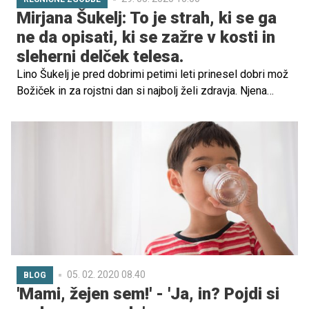
Mirjana Šukelj: To je strah, ki se ga
ne da opisati, ki se zažre v kosti in
sleherni delček telesa.
Lino Šukelj je pred dobrimi petimi leti prinesel dobri mož
Božiček in za rojstni dan si najbolj želi zdravja. Njena
mama Mirjana in oče Blaž iz Posavja si najbolj želita, da
bi lahko nadaljevala potrebne terapije in odpotovala v
Kijev, kjer bi ji lahko pomagali. Preberite si Linino zgodbo
in deklici pomagajte po svojih močeh.
05. 02. 2020 08.40
BLOG
'Mami, žejen sem!' - 'Ja, in? Pojdi si