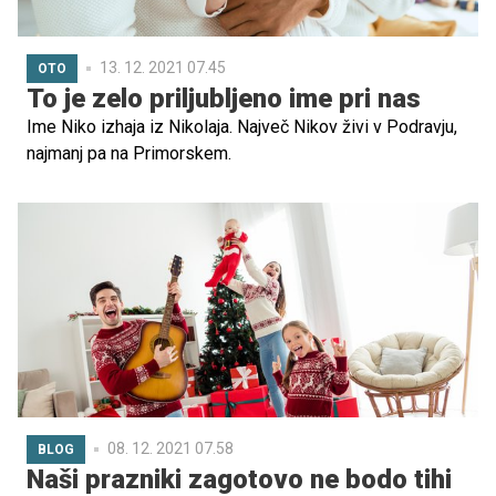
13. 12. 2021 07.45
OTO
To je zelo priljubljeno ime pri nas
Ime Niko izhaja iz Nikolaja. Največ Nikov živi v Podravju,
najmanj pa na Primorskem.
08. 12. 2021 07.58
BLOG
Naši prazniki zagotovo ne bodo tihi