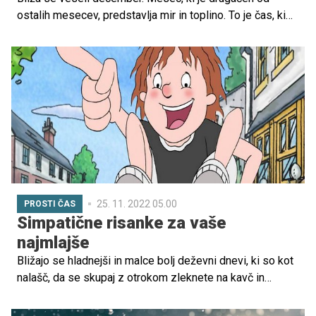
ostalih mesecev, predstavlja mir in toplino. To je čas, ki
nas še bolj poveže z ljudmi, ki so nam blizu in ki jih
imamo radi. Je čaroben, poln upanja in vsega lepega.
Dovoljuje nam, da se ustavimo in se osredotočimo na
ljudi in stvari, ki jih imamo radi; nase, na svojo družino.
25. 11. 2022 05.00
PROSTI ČAS
Simpatične risanke za vaše
najmlajše
Bližajo se hladnejši in malce bolj deževni dnevi, ki so kot
nalašč, da se skupaj z otrokom zleknete na kavč in
stisnete pod odejo. Na VOYO pod profilom za otroke
najdete najrazličnejše risanke, primerne za vaše malčke,