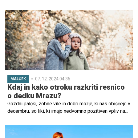
se spomnimo tistih, ki nas navdihujejo – dobrih mož.
Miklavž, Božiček in dedek Mraz so simboli dobrote,
skrbnosti in radodarnosti. Pa res potrebujemo dolgo belo
brado, da postanemo dobri možje? Seveda ne! V resnici
smo lahko dobri možje prav vsi – s preprostimi dejanji, ki
prinašajo toplino in upanje. Poglejmo, kako lahko
poskrbimo, da bo ta praznični čas poseben in srčen za
nas in vse okoli nas.
07. 12. 2024 04.36
MALČEK
Kdaj in kako otroku razkriti resnico
o dedku Mrazu?
Gozdni palčki, zobne vile in dobri možje, ki nas obiščejo v
decembru, so liki, ki imajo nedvomno pozitiven vpliv na
razvoj otroka. Ne le, da spodbujajo razvoj domišljije, otrok
se s pravljičnimi bitji poistoveti, zato se ob njih uči verjeti
v dobre stvari - prijateljstvo, ljubezen, medsebojno