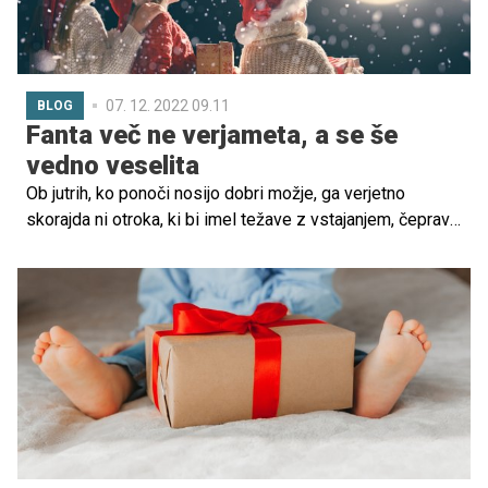
07. 12. 2022 09.11
BLOG
Fanta več ne verjameta, a se še
vedno veselita
Ob jutrih, ko ponoči nosijo dobri možje, ga verjetno
skorajda ni otroka, ki bi imel težave z vstajanjem, čeprav
morda več ne verjame v čarovnijo svetega Miklavža,
Božička in dedka Mraza.