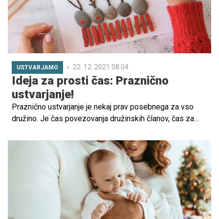
njim govori po hrvaško, "če pozna vse svetovne jezike",
in čemu je enkrat velik, drugič manjši, pa suh in debel ter
z dolgo in s krajšo brado.
22. 12. 2021 08.04
USTVARJAMO
Ideja za prosti čas: Praznično
ustvarjanje!
Praznično ustvarjanje je nekaj prav posebnega za vso
družino. Je čas povezovanja družinskih članov, čas za
sprostitev, veselje in igro. Tudi odrasli lahko po napornem
tednu za vikende poprimemo za škarjice in pisane liste
ter zbudimo otroka v sebi. Naši malčki pa bodo na ta
način ustvarjali neprecenljive spomine in pogled na
družinsko tradicijo. Naj bodo prihajajoči decembrski dnevi
polni ustvarjanja in kreativnih idej.