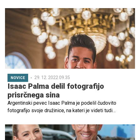
zanimanja, konjičke in strasti. Če podarjate tujemu otroku,
se je prej smiselno posvetovati s starši, sicer pa vam
ponujamo še nekaj idej, s katerimi boste zagotovo
razveselili najmlajše in zarisali nasmehe na srečne
obrazke.
29. 12. 2022 09.35
NOVICE
Isaac Palma delil fotografijo
prisrčnega sina
Argentinski pevec Isaac Palma je podelil čudovito
fotografijo svoje družinice, na kateri je videti tudi
novorojenčka Noela.