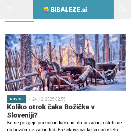
BOŽIČEK
24. 12. 2025 02.55
NOVICE
Koliko otrok čaka Božička v
Sloveniji?
Ko se prižgejo praznične lučke in otroci začnejo šteti ure
do božiča, se začne tudi Božičkova najdaljša noč v letu.