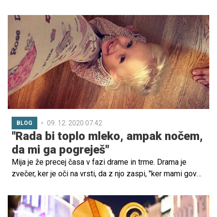
koncih Slovenije že obiskali otroke in jih izjemno
razveselili.
09. 12. 2020 07.42
BLOG
"Rada bi toplo mleko, ampak nočem,
da mi ga pogreješ"
Mija je že precej časa v fazi drame in trme. Drama je
zvečer, ker je oči na vrsti, da z njo zaspi, "ker mami govori
boljše zgodbice". Drama je, ko je zvečer mami na vrsti, da
z njo zaspi, "ker oči govori boljše zgodbice". In tako vsak
večer ravno obratno.