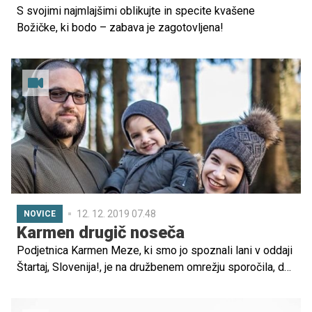
S svojimi najmlajšimi oblikujte in specite kvašene
Božičke, ki bodo – zabava je zagotovljena!
12. 12. 2019 07.48
NOVICE
Karmen drugič noseča
Podjetnica Karmen Meze, ki smo jo spoznali lani v oddaji
Štartaj, Slovenija!, je na družbenem omrežju sporočila, da
bo drugič zibala.