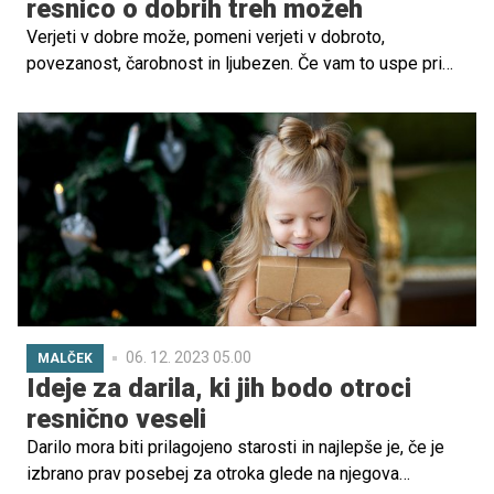
resnico o dobrih treh možeh
Verjeti v dobre može, pomeni verjeti v dobroto,
povezanost, čarobnost in ljubezen. Če vam to uspe pri
otroku ohranjati čim dlje, je samo pozitivno, ne vztrajajte
pa pri tem za vsako ceno.
06. 12. 2023 05.00
MALČEK
Ideje za darila, ki jih bodo otroci
resnično veseli
Darilo mora biti prilagojeno starosti in najlepše je, če je
izbrano prav posebej za otroka glede na njegova