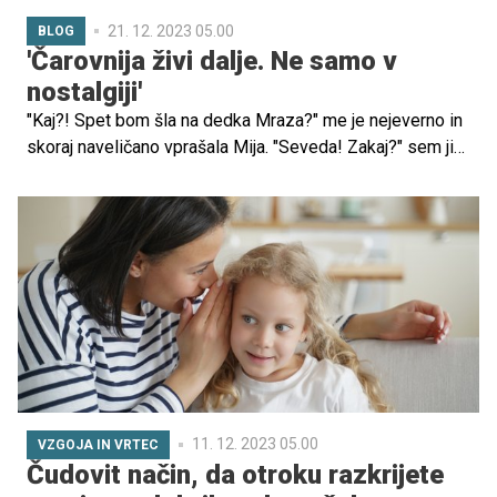
21. 12. 2023 05.00
BLOG
'Čarovnija živi dalje. Ne samo v
nostalgiji'
"Kaj?! Spet bom šla na dedka Mraza?" me je nejeverno in
skoraj naveličano vprašala Mija. "Seveda! Zakaj?" sem ji
odgovorila. "Ajoj, saj sem bila že zadnjič ..." me je
presenetila.
11. 12. 2023 05.00
VZGOJA IN VRTEC
Čudovit način, da otroku razkrijete