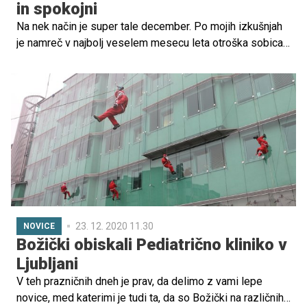
in spokojni
Na nek način je super tale december. Po mojih izkušnjah
je namreč v najbolj veselem mesecu leta otroška sobica
praviloma bolj pospravljena, otroci večkrat sami od sebe
ponudijo pomoč, dostikrat pospravijo za seboj brez
odvečnih opominjanj, manj je sporov in ruvanja za igrače,
pa še bi lahko naštevala. Vedo namreč, da Miklavž,
Božiček in dedek Mraz obiščejo in obdarijo le pridne
otroke.
23. 12. 2020 11.30
NOVICE
Božički obiskali Pediatrično kliniko v
Ljubljani
V teh prazničnih dneh je prav, da delimo z vami lepe
novice, med katerimi je tudi ta, da so Božički na različnih