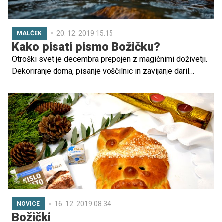
20. 12. 2019 15.15
MALČEK
Kako pisati pismo Božičku?
Otroški svet je decembra prepojen z magičnimi doživetji.
Dekoriranje doma, pisanje voščilnic in zavijanje daril
spadajo med najlepša družinska opravila. Za otroke pa je
zagotovo na prvem mestu doživetij pisanje pisma
Božičku in seveda jutro, ko pod smrečico zagledajo
pisana darilca. Kakšno veselje! Da bi otroku ritual pisanja
pisma še bolj približali, vam predstavljamo nekaj idej,
kako se stvari lotiti.
16. 12. 2019 08.34
NOVICE
Božički