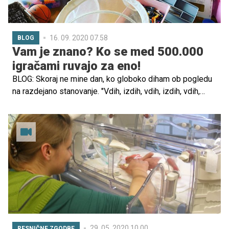
16. 09. 2020 07.58
BLOG
Vam je znano? Ko se med 500.000
igračami ruvajo za eno!
BLOG: Skoraj ne mine dan, ko globoko diham ob pogledu
na razdejano stanovanje. "Vdih, izdih, vdih, izdih, vdih,
izdih ..." Kocke na tleh v dnevni sobi, prepolna pisalna
miza v otroški sobi, dinozavri na kuhinjskem pultu, pribor
za zdravnike po kavču, vrtavke pod vzglavnikom ...
29. 05. 2020 10.00
RESNIČNE ZGODBE