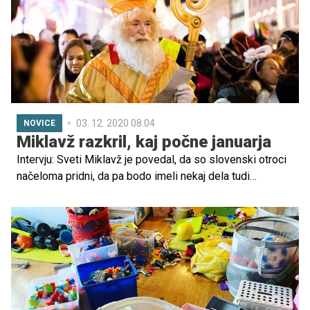
03. 12. 2020 08.04
NOVICE
Miklavž razkril, kaj počne januarja
Intervju: Sveti Miklavž je povedal, da so slovenski otroci
načeloma pridni, da pa bodo imeli nekaj dela tudi
parkeljni. Razkril je še, ali so z Božičkom in dedkom
Mrazom prijatelji.