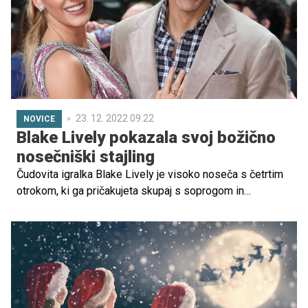
23. 12. 2022 09.22
NOVICE
Blake Lively pokazala svoj božično
nosečniški stajling
Čudovita igralka Blake Lively je visoko noseča s četrtim
otrokom, ki ga pričakujeta skupaj s soprogom in
hollywoodskim zvezdnikom Ryanom Reynoldsom.
Slednji je tokrat objavil redko fotografijo svoje noseče
soproge in sledilcem pokazal, kako slavijo praznike pri
njih doma.