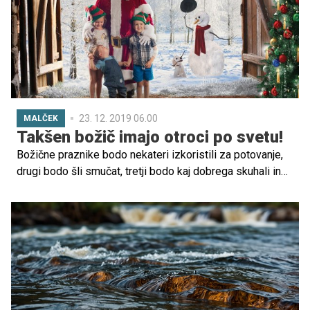
drevescem.
23. 12. 2019 06.00
MALČEK
Takšen božič imajo otroci po svetu!
Božične praznike bodo nekateri izkoristili za potovanje,
drugi bodo šli smučat, tretji bodo kaj dobrega skuhali in
se v toplem in okrašenem domovanju družili z najbližjimi.
Recepta in pravil za 'pravilno' praznovanje ni, kar
dokazujejo tudi različni božični običaji po svetu. Ne glede
na geografsko lego pa rdeča nit božiča povsod ostaja
ista: predstavlja radost, mir, veselje ter druženje, najmlajši
pa praktično povsod z nestrpnostjo čakajo obisk dobrega
moža, ki ima v različnih koncih sveta resda drugačno ime,
a povsod isto nalogo: obdariti tiste, ki so bili pridni!