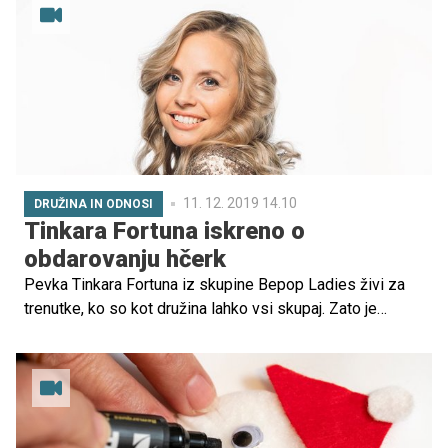
11. 12. 2019 14.10
DRUŽINA IN ODNOSI
Tinkara Fortuna iskreno o
obdarovanju hčerk
Pevka Tinkara Fortuna iz skupine Bepop Ladies živi za
trenutke, ko so kot družina lahko vsi skupaj. Zato je
december eden tistih mesecev, ko je pri njih doma vedno
veselo. Družijo se tudi s širšo družino, ki jih obišče,
skupaj dobro jedo in se pogovarjajo o dogodkih
preteklega leta, saj, kot pravi sama, včasih meseci tako
hitro bežijo, da se pogosto ne vidijo. Z mamico treh hčera: