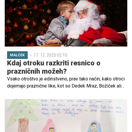
darilo, ki ga lahko damo bližnjim, čas in pozornost". Ste
pripravljeni letos praznovati drugače? Bolj umirjeno,
pristno, sproščeno, nepopolno? Tako, kot so praznovali
naši predniki?
17. 12. 2025 02.10
MALČEK
Kdaj otroku razkriti resnico o
prazničnih možeh?
Vsako otroštvo je edinstveno, prav tako način, kako otroci
dojemajo praznične like, kot so Dedek Mraz, Božiček ali
Miklavž. A kako prepoznati, da je otrok pripravljen na
resnico o njih?