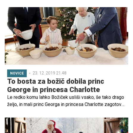
mizo, polno dobrot in uživa v trenutkih, prežetih s
smehom, petjem in obdarovanjem. Čeprav ga praznujejo
po vsem svetu, se način in oblike praznovanja razlikujejo.
Že v Evropi denimo Skandinavci praznujejo povsem
drugače kot mi. Spoznajmo torej nekaj najbolj zanimivih
evropskih božičnih tradicij.
23. 12. 2019 21.48
NOVICE
To bosta za božič dobila princ
George in princesa Charlotte
Le redko komu lahko Božiček usliši vsako, še tako drago
željo, in mali princ Georga in princesa Charlotte zagotovo
sodita mednje. A princ William in vojvodina Kate svoja
otroka vzgajata v duhu skromnosti, zato se tudi članoma
modre krvi ne izpolni prav vsaka želja. Preverite, kaj sta
letos pisala Božičku in kaj ju bo čakalo pod božičnim