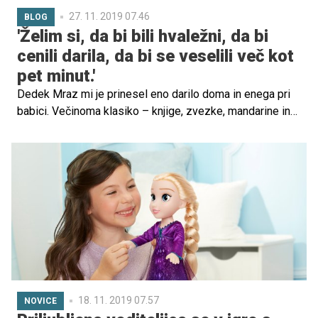
27. 11. 2019 07.46
BLOG
'Želim si, da bi bili hvaležni, da bi
cenili darila, da bi se veselili več kot
pet minut.'
Dedek Mraz mi je prinesel eno darilo doma in enega pri
babici. Večinoma klasiko – knjige, zvezke, mandarine in
nogavice. Če sem v veselem decembru dobila dva
bombona od snežink, sem bila vesela kot radio. Moji
otroci pa v veselem decembru dobijo skoraj eno darilo
dnevno!
18. 11. 2019 07.57
NOVICE