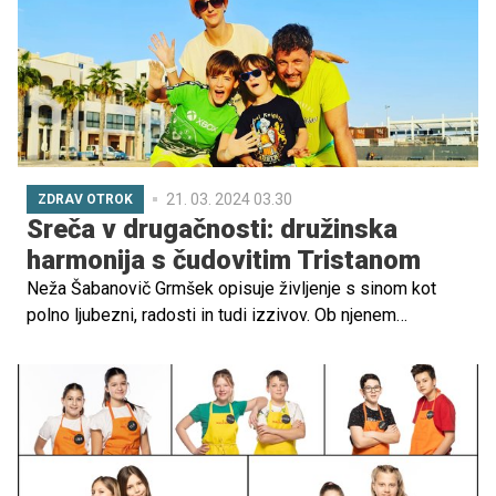
naklonjenost in pomoč, tudi čudeže. V tem mesecu so v
številnih družinah aktualni 3 možje - Miklavž, Božiček in
dedek Mraz, ki jih otroci tako nestrpno čakajo. Dobri
možje pa marsikaterega starša spodbudijo tudi k
razmišljanju, kdaj otroku sploh razkriti resnico o njihovem
obstoju.
21. 03. 2024 03.30
ZDRAV OTROK
Sreča v drugačnosti: družinska
harmonija s čudovitim Tristanom
Neža Šabanovič Grmšek opisuje življenje s sinom kot
polno ljubezni, radosti in tudi izzivov. Ob njenem
potovanju od negotovosti in obupa do sprejemanja in
veselja poudarja pomen družinskega razumevanja,
povezanosti in pozitivnega pristopa. Z navdihujočo
zgodbo o moči, upanju in lepoti vsakdanjih trenutkov
odpira srca in vabi medse. Intervju z mamico čudovitega
dečka Tristana, ki ima en kromosom več.