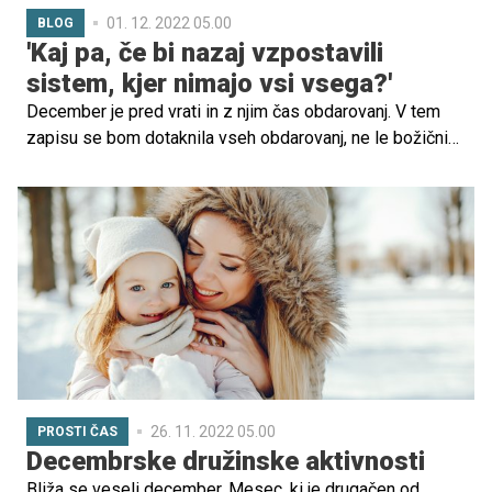
01. 12. 2022 05.00
BLOG
'Kaj pa, če bi nazaj vzpostavili
sistem, kjer nimajo vsi vsega?'
December je pred vrati in z njim čas obdarovanj. V tem
zapisu se bom dotaknila vseh obdarovanj, ne le božičnih.
Dejstvo je, da se vsako leto vrednosti daril višajo. Višajo
se pričakovanja in višajo se želje. Ampak kdo je za to
zares kriv?
26. 11. 2022 05.00
PROSTI ČAS
Decembrske družinske aktivnosti
Bliža se veseli december. Mesec, ki je drugačen od