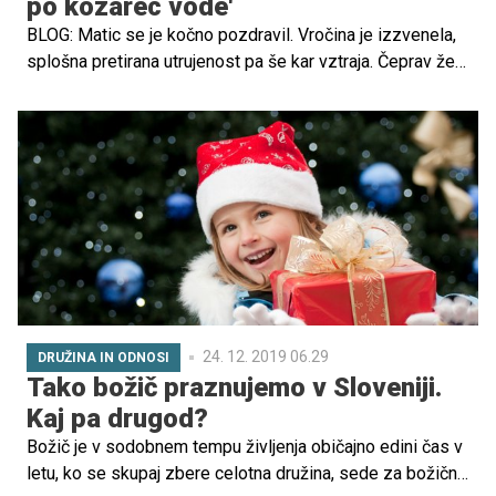
po kozarec vode'
BLOG: Matic se je kočno pozdravil. Vročina je izzvenela,
splošna pretirana utrujenost pa še kar vztraja. Čeprav že
dva dni znova popolnoma zdrav hodi v vrtec, se zjutraj še
ne zmore sam obleči, s hudo muko pa si tudi sam nalije
kozarec vode iz pipe. Še vedno. Res mu je težko.
24. 12. 2019 06.29
DRUŽINA IN ODNOSI
Tako božič praznujemo v Sloveniji.
Kaj pa drugod?
Božič je v sodobnem tempu življenja običajno edini čas v
letu, ko se skupaj zbere celotna družina, sede za božično