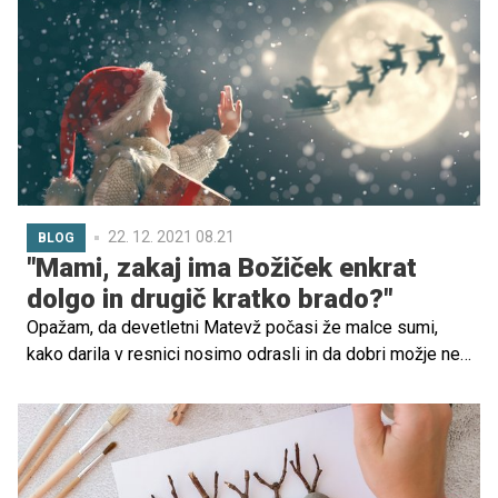
vse od prigod Govorečega Toma, prikupne Čebelice
Maje, pa do letečega Petra Pana.
22. 12. 2021 08.21
BLOG
"Mami, zakaj ima Božiček enkrat
dolgo in drugič kratko brado?"
Opažam, da devetletni Matevž počasi že malce sumi,
kako darila v resnici nosimo odrasli in da dobri možje ne
obstajajo. Malo verjetno se mu denimo zdi, da enemu
samcatemu možu lahko uspe v eni noči obdariti vse
otroke sveta, in ne razume, kako mu uspe ne zamešati
vseh naslovov in številnih raznovrstnih daril. Zanima ga,
zakaj je Božiček na Hrvaškem videti drugače in zakaj z