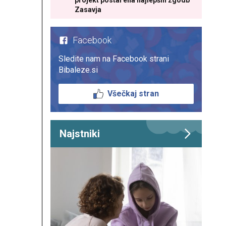
projekt postal ena najlepših zgodb
Zasavja
Facebook
Sledite nam na Facebook strani
Bibaleze.si
Všečkaj stran
Najstniki