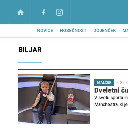
NOVICE
NOSEČNOST
DOJENČEK
M
BILJAR
26. 
MALČEK
Dveletni č
V svetu športa in
Manchestra, ki je
senzacija.