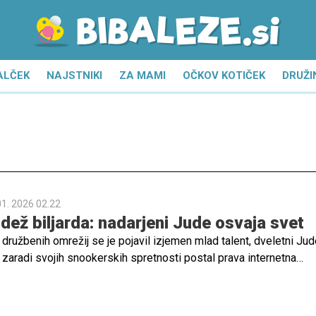
ALČEK
NAJSTNIKI
ZA MAMI
OČKOV KOTIČEK
DRUŽI
01. 2026 02.22
udež biljarda: nadarjeni Jude osvaja svet
 družbenih omrežij se je pojavil izjemen mlad talent, dveletni Jud
 zaradi svojih snookerskih spretnosti postal prava internetna