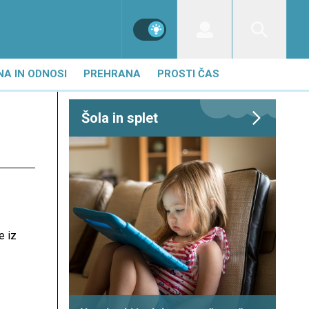
NA IN ODNOSI
PREHRANA
PROSTI ČAS
Šola in splet
e iz