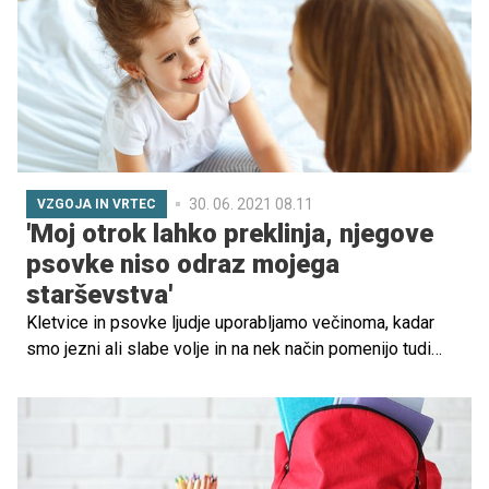
spomina'?
30. 06. 2021 08.11
VZGOJA IN VRTEC
'Moj otrok lahko preklinja, njegove
psovke niso odraz mojega
starševstva'
Kletvice in psovke ljudje uporabljamo večinoma, kadar
smo jezni ali slabe volje in na nek način pomenijo tudi
ventil za sproščanje napetosti. Gre za 'grde, vulgarne'
besede in večina staršev je zaprepadenih, kadar pridejo
iz ust otroka.