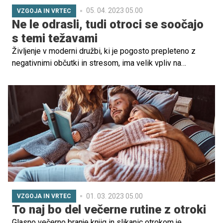
05. 04. 2023 05.00
VZGOJA IN VRTEC
Ne le odrasli, tudi otroci se soočajo
s temi težavami
Življenje v moderni družbi, ki je pogosto prepleteno z
negativnimi občutki in stresom, ima velik vpliv na
človekovo zdravje.
01. 03. 2023 05.00
VZGOJA IN VRTEC
To naj bo del večerne rutine z otroki
Glasno večerno branje knjig in slikanic otrokom je