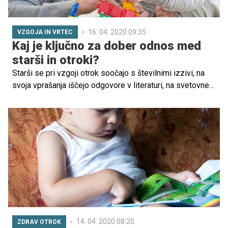
16. 04. 2020 09.35
VZGOJA IN VRTEC
Kaj je ključno za dober odnos med
starši in otroki?
Starši se pri vzgoji otrok soočajo s številnimi izzivi, na
svoja vprašanja iščejo odgovore v literaturi, na svetovnem
spletu, v klepetalnicah, na delavnicah … toda vsak otrok je
zase. Že v zgodnjem otroštvu se morajo truditi, da bodo
odnosi med vsemi člani v družini pristni, iskreni, da bodo
določena pravila, omejitve, da bo skupen čas kakovostno
preživet. Kaj so pasti starševstva in kako se odzvati v
določenih situacijah na poti otrokovega odraščanja, smo
poklepetali z Eleno Kecman, specializantko psihoterapije
in univ. dipl. pedagoginjo.
14. 04. 2020 08.20
ZDRAV OTROK