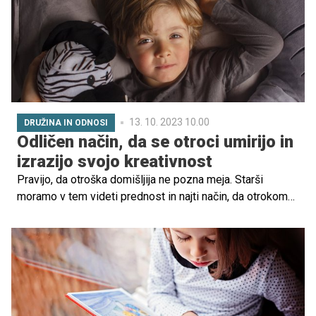
tem v spodnjem pogovoru.
13. 10. 2023 10.00
DRUŽINA IN ODNOSI
Odličen način, da se otroci umirijo in
izrazijo svojo kreativnost
Pravijo, da otroška domišljija ne pozna meja. Starši
moramo v tem videti prednost in najti način, da otrokom
pomagamo, da znajo misli, ki se jim podijo pa nadobudnih
glavicah, tudi izraziti – bodisi skozi govor bodisi skozi
mimiko ali katero koli obliko umetnosti. Na ta način bodo
namreč lahko prepoznali svoje talente in gradili
ustvarjalnost, hkrati pa bodo v kasnejših letih tudi bolj
uspešni in se bodo lažje znašli v različnih življenjskih
situacijah.