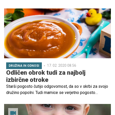
do zraka, hrane, spanca ter kako izločati blato in vodo. Z
rednimi zdravniškimi pregledi od rojstva dalje
spremljamo in merimo njegovo rast, težo in fizični razvoj.
Kako pa lahko spremljamo in spodbujamo njegov
kognitivni razvoj?
17. 02. 2020 08.56
DRUŽINA IN ODNOSI
Odličen obrok tudi za najbolj
izbirčne otroke
Starši pogosto čutijo odgovornost, da so v skrbi za svojo
družino popolni. Tudi mamice se verjetno pogosto
sprašujete, kako biti v svoji vlogi še boljše? V
nadaljevanju si preberite nekaj nasvetov, ki so namenjeni
prav vam.