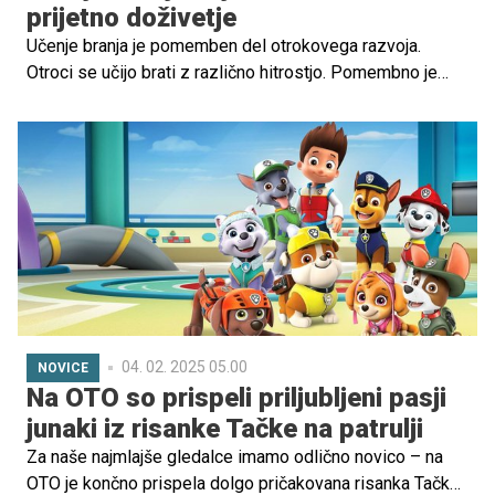
prijetno doživetje
Učenje branja je pomemben del otrokovega razvoja.
Otroci se učijo brati z različno hitrostjo. Pomembno je
prepoznati znake bralne pripravljenosti in otroka
spodbujati k branju na pozitiven način.
04. 02. 2025 05.00
NOVICE
Na OTO so prispeli priljubljeni pasji
junaki iz risanke Tačke na patrulji
Za naše najmlajše gledalce imamo odlično novico – na
OTO je končno prispela dolgo pričakovana risanka Tačke