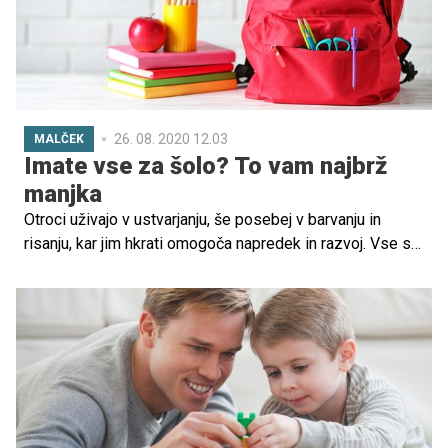
26. 08. 2020 12.03
MALČEK
Imate vse za šolo? To vam najbrž
manjka
Otroci uživajo v ustvarjanju, še posebej v barvanju in
risanju, kar jim hkrati omogoča napredek in razvoj. Vse se
začne z njihovimi malimi prstki, s katerimi odkrivajo svet
in vso njegovo barvno paleto. Kako jih lahko spodbudite,
da se bodo veselili tudi uspeha v šolskih klopeh, pa si
preberite v nadaljevanju.