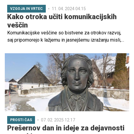
11. 04. 2024 04.15
VZGOJA IN VRTEC
Kako otroka učiti komunikacijskih
veščin
Komunikacijske veščine so bistvene za otrokov razvoj,
saj pripomorejo k lažjemu in jasnejšemu izražanju misli,
občutkov in idej, omogočajo lažje oblikovanje odnosov z
drugimi ter večajo sposobnosti reševanja problemov. V
nadaljevanju preverite konkretne načine, kako otroka na
zabaven način spodbuditi h komunikaciji, širjenju
besednega zaklada in učenju empatije.
07. 02. 2025 12.17
PROSTI ČAS
Prešernov dan in ideje za dejavnosti