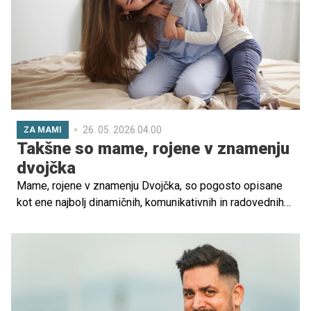
poslušanje zgodb posebno mesto, saj hkrati razvija jezik,
domišljijo, koncentracijo in čustveno razumevanje sveta.
26. 05. 2026 04.00
ZA MAMI
Takšne so mame, rojene v znamenju
dvojčka
Mame, rojene v znamenju Dvojčka, so pogosto opisane
kot ene najbolj dinamičnih, komunikativnih in radovednih
žensk v zodiaku. Njihova energija je hitra, misel pa še
hitrejša, kar se močno odraža tudi v njihovem
starševskem slogu.