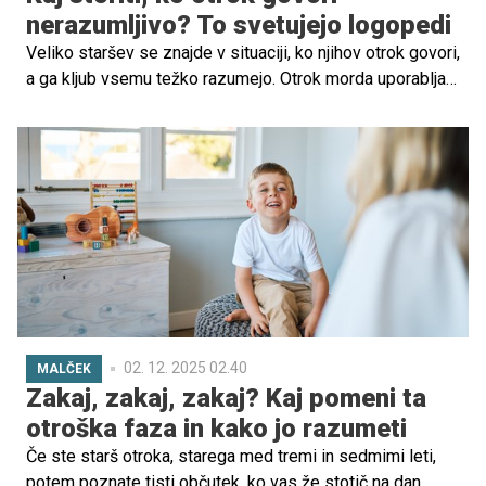
nerazumljivo? To svetujejo logopedi
Veliko staršev se znajde v situaciji, ko njihov otrok govori,
a ga kljub vsemu težko razumejo. Otrok morda uporablja
svoje besede, izpušča glasove ali pa govori zelo hitro in
nerazločno. Takšni trenutki so lahko frustrirajoči tako za
otroka kot za starše, saj nerazumevanje pogosto vodi v
ponavljanje, napetost ali celo jok.
02. 12. 2025 02.40
MALČEK
Zakaj, zakaj, zakaj? Kaj pomeni ta
otroška faza in kako jo razumeti
Če ste starš otroka, starega med tremi in sedmimi leti,
potem poznate tisti občutek, ko vas že stotič na dan