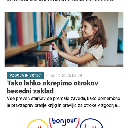
pričaka isto vprašanje – zakaj? Zakaj dežuje? Zakaj ima
pes rep? Zakaj moram spati? Zakaj je trava zelena?
26. 11. 2025 02.39
VZGOJA IN VRTEC
Tako lahko okrepimo otrokov
besedni zaklad
Vse preveč staršev se premalo zaveda, kako pomembno
je pravzaprav branje knjig in pravljic za otroke v zgodnjem
otroštvu in pozneje v obdobju najstništva. Knjige namreč
nudijo pobeg v svet domišljije, spodbujajo in razvijajo
otrokov besedni zaklad, ga učijo kritičnega razmišljanja,