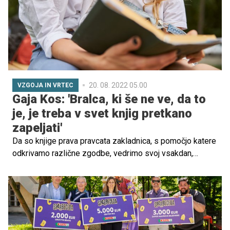
beseda s Pižamo tekla prav o tem: maternem jeziku in
pomembnosti, da ga negujemo ter zanj skrbimo.
20. 08. 2022 05.00
VZGOJA IN VRTEC
Gaja Kos: 'Bralca, ki še ne ve, da to
je, je treba v svet knjig pretkano
zapeljati'
Da so knjige prava pravcata zakladnica, s pomočjo katere
odkrivamo različne zgodbe, vedrimo svoj vsakdan,
nabiramo znanje, razvijamo in krepimo svoj besedni
zaklad ter odstiramo meje domišljije, je jasno. Ampak
kako jih predstaviti malčkom, kako jih približati otrokom,
ki ne želijo brati in po katerih knjigah posegati? O vsem
tem smo se pogovarjali z Gajo Kos, izjemno poznavalko
otroških slikanic ter knjig za otroke in mladostnike, ki že