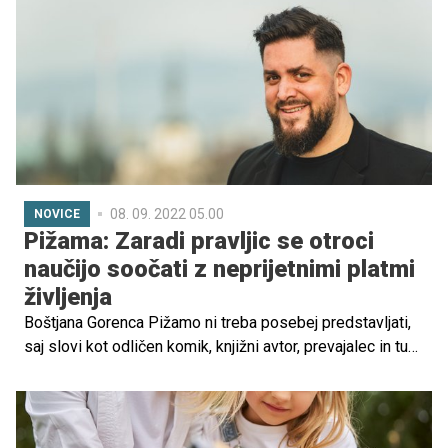
dragoceni, ampak se raje ustavite in namenite čas
svojemu otroku, ob katerem se boste prerodili tudi sami.
Za vas smo pripravili nekaj idej, s katerimi bosta lahko
skupaj ustvarila nepozabne in čudovite spomine, ki vaju
bodo za vedno povezovali.
08. 09. 2022 05.00
NOVICE
Pižama: Zaradi pravljic se otroci
naučijo soočati z neprijetnimi platmi
življenja
Boštjana Gorenca Pižamo ni treba posebej predstavljati,
saj slovi kot odličen komik, knjižni avtor, prevajalec in tudi
sinhronizator, ki se tega dela loti še kako resno. Zaveda
se namreč pomembnosti maternega jezika in da so prav
risanke medij, ki otrokom podzavestno le-tega približajo,
s tem pa mu prav tako bogatijo besedni zaklad. Tokrat je