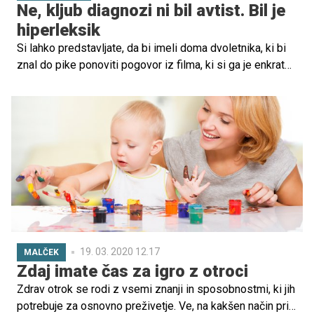
Ne, kljub diagnozi ni bil avtist. Bil je
hiperleksik
Si lahko predstavljate, da bi imeli doma dvoletnika, ki bi
znal do pike ponoviti pogovor iz filma, ki si ga je enkrat
ogledal, ali da bi sestavil kocke s črkami po abecedi? Da
bi vaša triletnica brez zatikanj in napak naglas brala knjigo
z majhnimi tiskanimi črkami, čeprav je niste učili brati?
No, taki otroci so sicer redki, a vendarle obstajajo.
19. 03. 2020 12.17
MALČEK
Zdaj imate čas za igro z otroci
Zdrav otrok se rodi z vsemi znanji in sposobnostmi, ki jih
potrebuje za osnovno preživetje. Ve, na kakšen način priti