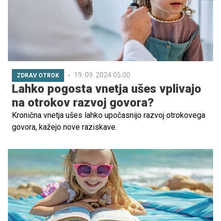
19. 09. 2024 05.00
ZDRAV OTROK
Lahko pogosta vnetja ušes vplivajo
na otrokov razvoj govora?
Kronična vnetja ušes lahko upočasnijo razvoj otrokovega
govora, kažejo nove raziskave.