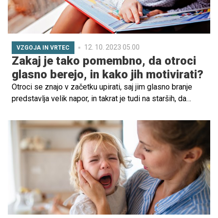
12. 10. 2023 05.00
VZGOJA IN VRTEC
Zakaj je tako pomembno, da otroci
glasno berejo, in kako jih motivirati?
Otroci se znajo v začetku upirati, saj jim glasno branje
predstavlja velik napor, in takrat je tudi na starših, da
vztrajamo, da jim pomagamo in jih spodbujamo, da
naredimo branje privlačno in zabavno. Na kakšne načine
lahko najmlajšim približamo ljubezen do knjig in zakaj je
(glasno) branje tako pomembno? Preverite nasvete
strokovnjakinj!