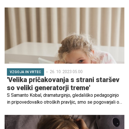
potrebuje, nekaj za obleči in nekaj za branje. Ker se
prazniki približujejo s svetlobno hitrostjo, je smiselno
novoletna darila nakupiti čim prej in se izogniti stresu ter
gneči tik pred zdajci.
26. 10. 2023 05.00
VZGOJA IN VRTEC
'Velika pričakovanja s strani staršev
so veliki generatorji treme'
S Samanto Kobal, dramaturginjo, gledališko pedagoginjo
in pripovedovalko otroških pravljic, smo se pogovarjali o
številnih zanimivih temah. Med drugim nam je razložila,
kako lahko otroku pomagamo premagati tremo in zakaj je
pomembno, da spodbujamo njegovo kreativnost. Več o