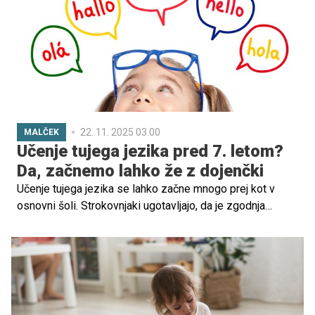
širijo njegovo znanje in splošno razgledanost, pomenijo
zatočišče, prispevajo k nadaljnjemu uspehu otroka in ga
učijo komunicirati. A kako otroku približati ljubezen do
knjig? Odgovarja strokovnjakinja Barbara Baloh, doktorica
jezikoslovnih znanosti in raziskovalka.
22. 11. 2025 03.00
MALČEK
Učenje tujega jezika pred 7. letom?
Da, začnemo lahko že z dojenčki
Učenje tujega jezika se lahko začne mnogo prej kot v
osnovni šoli. Strokovnjaki ugotavljajo, da je zgodnja
izpostavljenost jeziku izjemno dragocena: otroku ne
pomaga le pri poznejšem znanju angleščine, temveč
spodbuja tudi razvoj možganov, samozavesti in
povezanosti s starši. Kdaj začeti in kako zgodnje učenje
poteka v praksi, pojasnjuje Nina Žerjal, profesorica
angleščine in italijanščine.