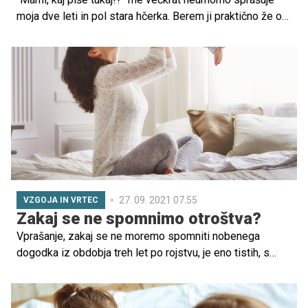
moja dve leti in pol stara hčerka. Berem ji praktično že od
rojstva, vedno pravljico za lahko noč in včasih tudi
knjigico popoldne na kavču, če želi in če imam čas. Zdaj
je pa sploh odlično, ker ji včasih bere tudi njen starejši
bratec drugošolec.
27. 09. 2021 07.55
VZGOJA IN VRTEC
Zakaj se ne spomnimo otroštva?
Vprašanje, zakaj se ne moremo spomniti nobenega
dogodka iz obdobja treh let po rojstvu, je eno tistih, s
katerimi se psihologi ukvarjajo že sto let. Nekateri se
spomnijo le drobcev preteklosti, spet drugi se ne
spomnijo ničesar. Zakaj pride do tovrstne 'izgube