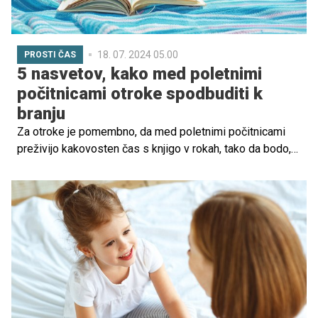
18. 07. 2024 05.00
PROSTI ČAS
5 nasvetov, kako med poletnimi
počitnicami otroke spodbuditi k
branju
Za otroke je pomembno, da med poletnimi počitnicami
preživijo kakovosten čas s knjigo v rokah, tako da bodo,
ko se jeseni ponovno začne šolsko leto, pripravljeni, na
vse nove izzive, ki jih čakajo! Hkrati pa se bodo na ta
način odmaknili od zaslonov.