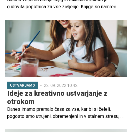
čudovita popotnica za vse življenje. Knjige so namreč
prava besedna zakladnica, s pomočjo katere odkrivamo
različne zgodbe, osrečimo svoj vsakdan, nabiramo
znanje, razvijamo in krepimo svoj besedni zaklad ter
odstiramo meje domišljije.
22. 09. 2022 10.42
USTVARJAMO
Ideje za kreativno ustvarjanje z
otrokom
Danes imamo premalo časa za vse, kar bi si želeli,
pogosto smo utrujeni, obremenjeni in v stalnem stresu, ki
nam greni še tiste preostale proste in redke trenutke, ki
jih imamo. Ne zanemarite jih, saj so v resnici izjemno