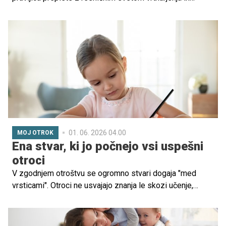
narave. Knjiga ne nagovarja otrok le kot bralcev, temveč
jih spodbuja k opazovanju, sajenju in razumevanju
naravnih procesov, ki jih pogosto jemljemo za
samoumevne. O nastanku zgodbe, njenem sporočilu ter o
tem, zakaj je stik otrok z zemljo danes pomembnejši kot
kdajkoli prej, smo se pogovarjali z avtorico Bibo Jamnik
Vidic.
01. 06. 2026 04.00
MOJ OTROK
Ena stvar, ki jo počnejo vsi uspešni
otroci
V zgodnjem otroštvu se ogromno stvari dogaja "med
vrsticami". Otroci ne usvajajo znanja le skozi učenje,
ponavljanje ali razlago odraslih, temveč predvsem skozi
izkušnje, igro, opazovanje in (zelo pomembno)
poslušanje. Med vsemi oblikami zgodnjega učenja ima