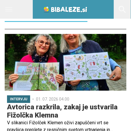
BESEDNI ZAKLAD OTROK
01. 07. 2026 04.00
INTERVJU
Avtorica razkrila, zakaj je ustvarila
Fižolčka Klemna
V slikanici Fižolček Klemen oživi zapuščeni vrt se
pravljica preplete z resničnim svetom vrtnarjenja in