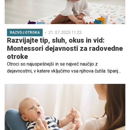
21. 07. 2025 11.23
RAZVOJ OTROKA
Razvijajte tip, sluh, okus in vid:
Montessori dejavnosti za radovedne
otroke
Otroci so najuspešnejši in se največ naučijo z
dejavnostmi, v katere vključimo vsa njihova čutila: tipanje,
okušanje, poslušanje, vid. K temu pa jih spodbuja
pedagogika montessori, zato smo za vas pripravili pet
dejavnosti, ki bodo spodbudile otrokov razvoj.