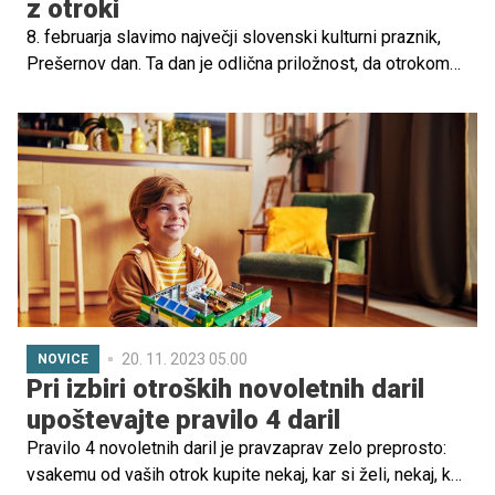
z otroki
8. februarja slavimo največji slovenski kulturni praznik,
Prešernov dan. Ta dan je odlična priložnost, da otrokom
predstavimo največjega slovenskega pesnika, dr.
Franceta Prešerna, in pomen slovenskega jezika, kulture
in poezije. Kako? Za vas smo pripravili nekaj idej.
20. 11. 2023 05.00
NOVICE
Pri izbiri otroških novoletnih daril
upoštevajte pravilo 4 daril
Pravilo 4 novoletnih daril je pravzaprav zelo preprosto:
vsakemu od vaših otrok kupite nekaj, kar si želi, nekaj, kar