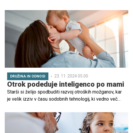
na patrulji, ki bo vaše otroke očarala s svojimi ljubkimi
pasjimi liki in napetimi dogodivščinami. Poleg zabave pa
risanka ponuja tudi pomembne izobraževalne vsebine, ki
spodbujajo ustvarjalnost, razvoj jezikovnih veščin in
sposobnost reševanja problemov.
23. 11. 2024 05.00
DRUŽINA IN ODNOSI
Otrok podeduje inteligenco po mami
Starši si želijo spodbuditi razvoj otroških možganov, kar
je velik izziv v času sodobnih tehnologij, ki vedno več
stvari naredijo namesto otrok.