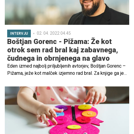
02. 04. 2022 04.45
INTERVJU
Boštjan Gorenc - Pižama: Že kot
otrok sem rad bral kaj zabavnega,
čudnega in obrnjenega na glavo
Eden izmed najbolj priljubljenih avtorjev, Boštjan Gorenc –
Pižama, ježe kot malček izjemno rad bral. Za knjige ga je
navdušila babica, danes pa navdih iz rosnih let prenaša na
svojega sina in številne druge slovenske otroke. Razložil
je, kako ustvarja, pojasnil, zakaj bi morali vsi brati, in izdal
nasvete, kako naj starši otroke navdušijo za branje.
Razkril je celo, zakaj se ga je prijel vzdevek Pižama, in ne
denimo Nogavica.