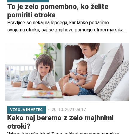
maternici.
To je zelo pomembno, ko želite
pomiriti otroka
Pravljice so nekaj najlepšega, kar lahko podarimo
svojemu otroku, saj se z njihovo pomočjo otroci marsikaj
naučijo o življenju. Prednosti so številne, še posebej v
obdobju razvojnih strahov, ko lahko otroci doživljajo tudi
hude stiske. Preko pravljic se lahko naučijo spoprijemati
s svojimi strahovi, neprijetnimi čustvi in osvojijo
pomembne veščine, zaradi katerih bodo lahko kos vsem
izzivom, ki jih čakajo na njihovi poti.
20. 10. 2021 08.17
VZGOJA IN VRTEC
Kako naj beremo z zelo majhnimi
otroki?
"Mami, kaj piše tukaj!?" me večkrat neumorno sprašuje