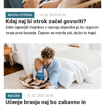
14. 02. 2025 05.00
RAZVOJ OTROKA
Kdaj naj bi otrok začel govoriti?
Eden največjih mejnikov v razvoju dojenčka je, ko izgovori
svoje prve besede. Čeprav se morda zdi, da bo to trajalo
dlje, kot si želite, se jezikovni razvoj začne že pred
rojstvom. Preberite, kdaj lahko pričakujete prve besede in
kako lahko spodbudite svojega malčka, da se začne
izražati.
10. 02. 2025 05.00
MALČEK
Učenje branja naj bo zabavno in